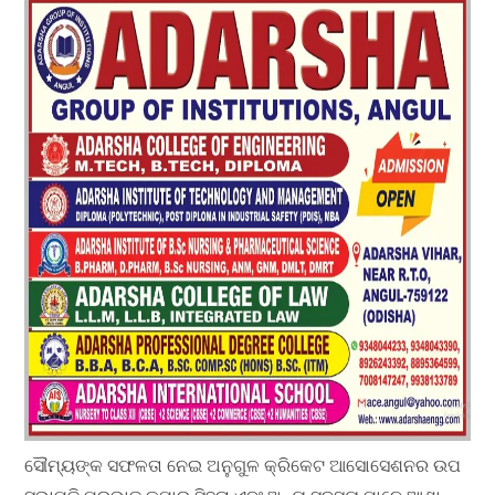
ସୌମ୍ୟଙ୍କ ସଫଳତା ନେଇ ଅନୁଗୁଳ କ୍ରିକେଟ ଆସୋସେଶନର ଉପ