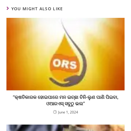
YOU MIGHT ALSO LIKE
“କ୍ଷତିକାରକ ହୋଇପାରେ ମନ ଇଚ୍ଛା ଚିନି-ଲୁଣ ପାଣି ପିଇବା,
ଓଆରଏସ୍ ସବୁଠୁ ଭଲ”
June 1, 2024