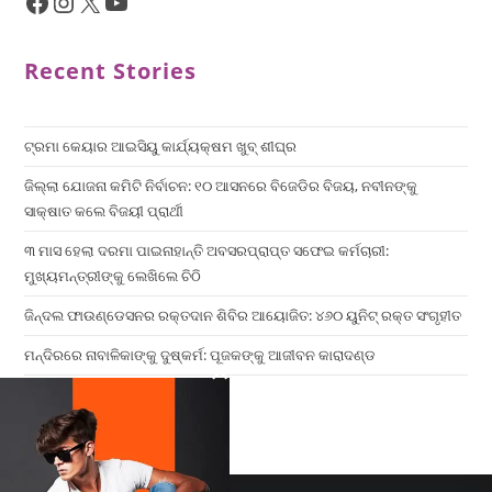
Recent Stories
ଟ୍ରମା କେୟାର ଆଇସିୟୁ କାର୍ଯ୍ୟକ୍ଷମ ଖୁବ୍ ଶୀଘ୍ର
ଜିଲ୍ଲା ଯୋଜନା କମିଟି ନିର୍ବାଚନ: ୧୦ ଆସନରେ ବିଜେଡିର ବିଜୟ, ନବୀନଙ୍କୁ
ସାକ୍ଷାତ କଲେ ବିଜୟୀ ପ୍ରାର୍ଥୀ
୩ ମାସ ହେଲା ଦରମା ପାଇନାହାନ୍ତି ଅବସରପ୍ରାପ୍ତ ସଫେଇ କର୍ମଚାରୀ:
ମୁଖ୍ୟମନ୍ତ୍ରୀଙ୍କୁ ଲେଖିଲେ ଚିଠି
ଜିନ୍ଦଲ ଫାଉଣ୍ଡେସନର ରକ୍ତଦାନ ଶିବିର ଆୟୋଜିତ: ୪୬୦ ୟୁନିଟ୍ ରକ୍ତ ସଂଗୃହୀତ
ମନ୍ଦିରରେ ନାବାଳିକାଙ୍କୁ ଦୁଷ୍କର୍ମ: ପୂଜକଙ୍କୁ ଆଜୀବନ କାରାଦଣ୍ଡ
×