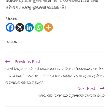
ସଭାପତି ପ୍ରଭାତ କୁମାର ସିହ୍ନା ଏବଂ ଅନ୍ୟ ସଦସ୍ୟ ମାନେ ଆଶା
କରିବା ସହ ତାଙ୍କୁ ଶୁଭେଚ୍ଛା ଜଣାଇଛନ୍ତି।
Share
TAGS
:
ANGUL
Previous Post
କାଶୀ ବିଶ୍ଵନାଥ ଡିଗ୍ରୀ କଲେଜର ସଭାପତିଙ୍କ ବିରୋଧରେ ସଙ୍ଗୀନ
ଅଭିଯୋଗ: ‘ମନଇଚ୍ଛା ଅର୍ଥ ଆତ୍ମସାତ କରିବା ସହ ଛାତ୍ରଛାତ୍ରୀଙ୍କ
ଭବିଷ୍ୟତ ସହ ଖେଳୁଛନ୍ତି’
Next Post
ଏଣିକି ସଭା ସମିତିରେ ପ୍ଲାଷ୍ଟିକ ଫାଇଲ ବନ୍ଦ