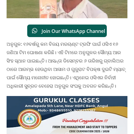
Join Our WhatsApp Channel
ଅନୁଗୁଳ: ୧୬ବର୍ଷରୁ କମ ବିଜୟ ମରଚାଣ୍ଟ ଟ୍ରଫି ପାଇଁ ଓସିଏ ୧୬
ଜଣିଆ ଟିମ ଘୋଷଣା କରିଛି। ଏହି ଟିମରେ ଅନୁଗୁଳର ସୌମ୍ୟ ଆର
ସିଂହ ସ୍ଥାନ ପାଇଛନ୍ତି। ଆସନ୍ତା ଡିସେମ୍ବର ୬ ତାରିଖରୁ ଗ୍ବାଲିଅର
ଠାରେ ଆରମ୍ଭ ହେଉଥିବା ଆସାମ ଓ ଗୁଜୁରାଟ ବିପକ୍ଷ ଦୁଇଟି ମ୍ୟାଚ୍
ପାଇଁ ସୌମ୍ୟ ମନୋନୀତ ହୋଇଛନ୍ତି। ଏଥିନେଇ ଓସିଏର ନିର୍ବାହୀ
ଅଧିକାରୀ ସୁବ୍ରତ ବେହେରା ଅନୁଗୁଳ ସଂଘକୁ ଅବଗତ କରିଛନ୍ତି।