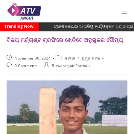
Trending Now:
ଟ୍ରମା କେୟାର ଆଇସିୟୁ କାର୍ଯ୍ୟକ୍ଷମ ଖୁବ୍ ଶୀଘ୍ର
ବିଜୟ ମର୍ଚ୍ଚାଣ୍ଟ ଟ୍ରଫିରେ ଖେଳିବେ ଅନୁଗୁଳର ସୌମ୍ୟ
November 30, 2024
କ୍ରୀଡ଼ା
/
ମୁଖ୍ୟ ଖବର
0 Comments
Biswaranjan Pattnaik