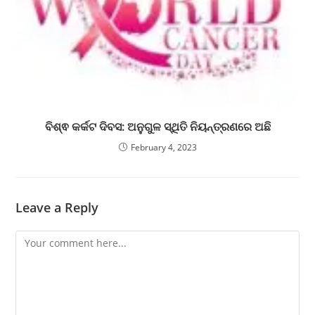
ବିଶ୍ଵ କର୍କଟ ଦିବସ: ଅନୁଗୁଳ ସ୍ଥିତି ନିୟନ୍ତ୍ରଣରେ ଅଛି
February 4, 2023
Leave a Reply