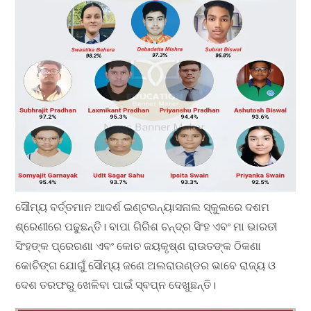
ସୌମ୍ୟ ବର୍ତ୍ତମାନ ଆଦର୍ଶ ଇଣ୍ଟରନ୍ୟାସନାଲ ସ୍କୁଲରେ ଦଶମ
ଶ୍ରେଣୀରେ ପଢୁଛନ୍ତି। ବାପା ଗିରିଶ ଚନ୍ଦ୍ର ସିଂହ ଏବଂ ମା ଭାରତୀ
ସିଂହଙ୍କ ପ୍ରେରଣା ଏବଂ କୋଚ ଜୟକୃଷ୍ଣ ରାଉତଙ୍କ ଠିକଣା
କୋଚିଙ୍ଗ ଯୋଗୁଁ ସୌମ୍ୟ ଜଣେ ଅଲରାଉଣ୍ଡର ଭାବେ ରାଜ୍ୟ ଓ
ଦେଶ ତରଫରୁ ଖେଳିବା ପାଇଁ ସ୍ବପ୍ନ ଦେଖୁଛନ୍ତି।