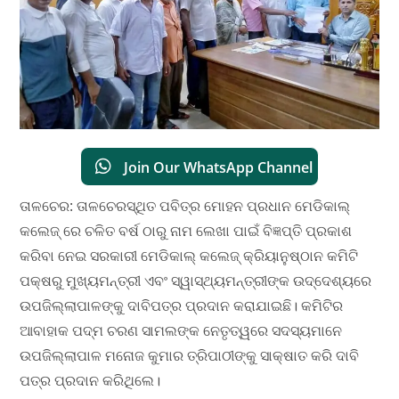
Join Our WhatsApp Channel
ତାଳଚେର: ତାଳଚେରସ୍ଥିତ ପବିତ୍ର ମୋହନ ପ୍ରଧାନ ମେଡିକାଲ୍
କଲେଜ୍ ରେ ଚଳିତ ବର୍ଷ ଠାରୁ ନାମ ଲେଖା ପାଇଁ ବିଜ୍ଞପ୍ତି ପ୍ରକାଶ
କରିବା ନେଇ ସରକାରୀ ମେଡିକାଲ୍ କଲେଜ୍ କ୍ରିୟାନୁଷ୍ଠାନ କମିଟି
ପକ୍ଷରୁ ମୁଖ୍ୟମନ୍ତ୍ରୀ ଏବଂ ସ୍ୱାସ୍ଥ୍ୟମନ୍ତ୍ରୀଙ୍କ ଉଦ୍ଦେଶ୍ୟରେ
ଉପଜିଲ୍ଲାପାଳଙ୍କୁ ଦାବିପତ୍ର ପ୍ରଦାନ କରାଯାଇଛି। କମିଟିର
ଆବାହାକ ପଦ୍ମ ଚରଣ ସାମଲଙ୍କ ନେତୃତ୍ୱରେ ସଦସ୍ୟମାନେ
ଉପଜିଲ୍ଲାପାଳ ମନୋଜ କୁମାର ତ୍ରିପାଠୀଙ୍କୁ ସାକ୍ଷାତ କରି ଦାବି
ପତ୍ର ପ୍ରଦାନ କରିଥିଲେ।