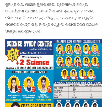
ସୁକାନ୍ତ ଦାସ, ମନୋଜ କୁମାର ଜେନା, ପ୍ରେମାନନ୍ଦ ମହାନ୍ତି,
ଅନ୍ତର୍ଯ୍ୟାମୀ ପ୍ରଧାନ, ଶୋଭାଗିନୀ ଦାସ, ସୁଶୀଲ କୁମାର ନାଏକ,
ନଖିଆ ସାହୁ, କିଶୋର ଚନ୍ଦ୍ର ବିଶ୍ୱାଳ, ଉଲ୍ଲାସ କୁମାର ମୁଦୁଲି,
ପ୍ରହ୍ଲାଦ ଚନ୍ଦ୍ର ସାହୁ, କାଳନ୍ଦି ବିଶ୍ୱାଳ, ଭିକାରୀ ଚରଣ ପ୍ରଧାନ
ପ୍ରମୁଖ ଉପସ୍ଥିତ ଥିଲେ।