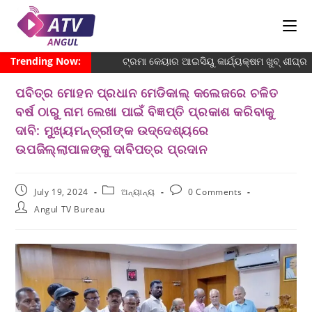
Trending Now:
ଟ୍ରମା କେୟାର ଆଇସିୟୁ କାର୍ଯ୍ୟକ୍ଷମ ଖୁବ୍ ଶୀଘ୍ର
ପବିତ୍ର ମୋହନ ପ୍ରଧାନ ମେଡିକାଲ୍ କଲେଜରେ ଚଳିତ
ବର୍ଷ ଠାରୁ ନାମ ଲେଖା ପାଇଁ ବିଜ୍ଞପ୍ତି ପ୍ରକାଶ କରିବାକୁ
ଦାବି: ମୁଖ୍ୟମନ୍ତ୍ରୀଙ୍କ ଉଦ୍ଦେଶ୍ୟରେ
ଉପଜିଲ୍ଲାପାଳଙ୍କୁ ଦାବିପତ୍ର ପ୍ରଦାନ
July 19, 2024
ଅନ୍ୟାନ୍ୟ
0 Comments
Angul TV Bureau