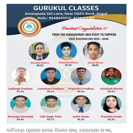
ଦାବିପତ୍ର ପ୍ରଦାନ ବେଳେ ବିନୋଦ ଲାଲ୍, ମନମୋହନ ନାଏକ,