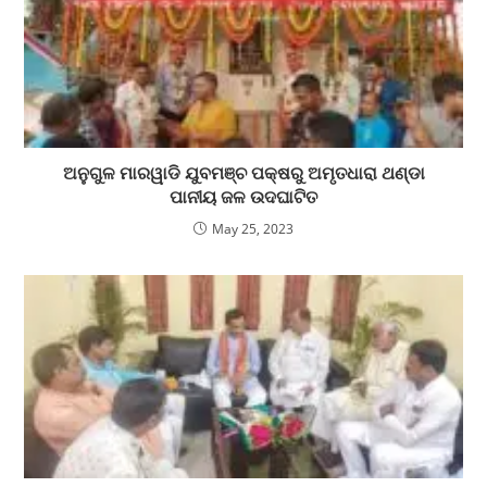
ଅନୁଗୁଳ ମାରୱାଡି ଯୁବମଞ୍ଚ ପକ୍ଷରୁ ଅମୃତଧାରା ଥଣ୍ଡା
ପାନୀୟ ଜଳ ଉଦଘାଟିତ
May 25, 2023