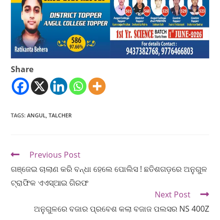
Share
TAGS
:
ANGUL
,
TALCHER
Previous Post
ଗଞ୍ଜେଇ ଚାଲାଣ କରି ବନ୍ଧା ହେଲେ ପୋଲିସ ! ଛତିଶଗଡ଼ରେ ଅନୁଗୁଳ
ଟ୍ରାଫିକ ଏଏସ୍‌ଆଇ ଗିରଫ
Next Post
ଅନୁଗୁଳରେ ବଜାର ପ୍ରବେଶ କଲା ବଜାଜ ପଲସର NS 400Z