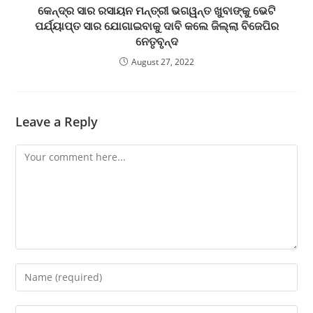
କେନ୍ଦ୍ର ସାର ରସାୟନ ମନ୍ତ୍ରୀ ଭଗୱନ୍ତ ଖୁବାଙ୍କୁ ଭେଟି
ପର୍ଯ୍ୟାପ୍ତ ସାର ଯୋଗାଇବାକୁ ଦାବି କଲେ ଜିଲ୍ଲା ବିଜେପିର
ନେତୃବୃନ୍ଦ
August 27, 2022
Leave a Reply