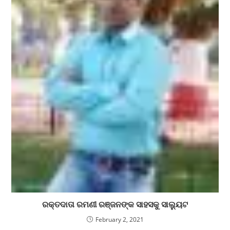
ରକ୍ତଦାତା ରମଣୀ ରଞ୍ଜନଙ୍କ ସାହସକୁ ସାଲ୍ୟୁଟ
February 2, 2021