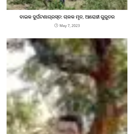
ବାଇକ ଦୁର୍ଘଟଣାଗ୍ରସ୍ତ: ଚାଳକ ମୃତ, ଆରୋହୀ ଗୁରୁତର
May 7, 2023