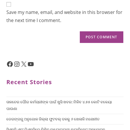
Save my name, email, and website in this browser for
the next time I comment.
Recent Stories
ତାଳଚେର ପୌର କର୍ମଚାରୀଙ୍କ ପାଇଁ ଖୁସି ଖବର: ମିଳିବ ୪.୫୫ କୋଟି ବକେୟା
ପାଉଣା
ଡେରଙ୍ଗରୁ ଅନୁଗୋଳ ଜିଲ୍ଲା ଫୁଟବଲ୍ ଦଳକୁ ୬ ଖେଳାଳି ମନୋନୀତ
ସିଏନଜି ଏବଂ ପିଏନଜିରେ ମିଶିବ ବାୟୋଗ୍ୟାସ୍: କ୍ୟାବିନେଟ୍ ଅନୁମୋଦନ