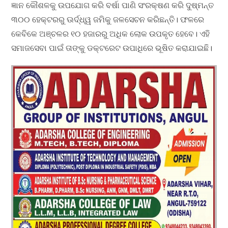
ଜ୍ଞାନ କୌଶଳକୁ ଉପଯୋଗ କରି ବର୍ଷା ପାଣି ସଂରକ୍ଷଣ କରି ଦୁଷ୍ମନ୍ତ
୩୦୦ ହେକ୍ଟରରୁ ଊର୍ଦ୍ଧ୍ୱ ଜମିକୁ ଜଳସେଚନ କରିଛନ୍ତି। ଫଳରେ
କେବିକେ ଅଞ୍ଚଳର ୧୦ ହଜାରରୁ ଅଧିକ ଲୋକ ଉପକୃତ ହେବେ। ଏହି
ସମାଜସେବା ପାଇଁ ତାଙ୍କୁ ଡକ୍ଟରେଟ ଉପାଧିରେ ଭୂଷିତ କରାଯାଇଛି।