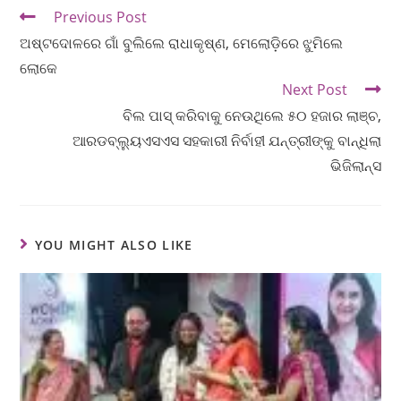
Previous Post
ଅଷ୍ଟଦୋଳରେ ଗାଁ ବୁଲିଲେ ରାଧାକୃଷ୍ଣ, ମେଲୋଡ଼ିରେ ଝୁମିଲେ
ଲୋକେ
Next Post
ବିଲ ପାସ୍ କରିବାକୁ ନେଉଥିଲେ ୫୦ ହଜାର ଲାଞ୍ଚ,
ଆରଡବ୍ଲ୍ୟୁଏସଏସ ସହକାରୀ ନିର୍ବାହୀ ଯନ୍ତ୍ରୀଙ୍କୁ ବାନ୍ଧିଲା
ଭିଜିଲାନ୍ସ
YOU MIGHT ALSO LIKE