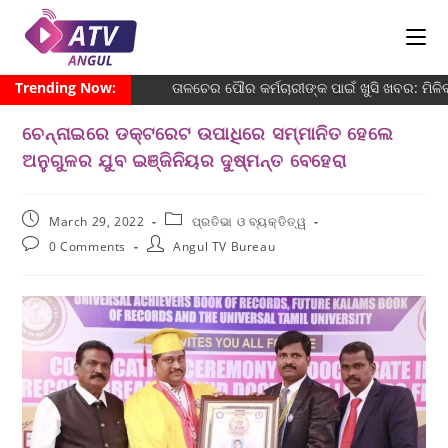
Trending Now:
ତାଳଚେର ପୌର କର୍ମଚାରୀଙ୍କ ପାଇଁ ଖୁସି ଖବର: ମିଳ
ଚେନ୍ନାଇରେ ଡକ୍ଟରେଟ ଉପାଧିରେ ସମ୍ମାନିତ ହେଲେ
ଅନୁଗୁଳର ଯୁବ ଇଞ୍ଜିନିୟର ଦୁଷ୍ମନ୍ତ ବେହେରା
March 29, 2022
ପ୍ରତିଭା ଓ ବ୍ୟକ୍ତିତ୍ୱ
0 Comments
Angul TV Bureau