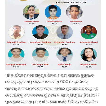
ଏହି କାର୍ଯ୍ୟକ୍ରମରେ ଅନୁଗୁଳ ଜିଲ୍ଲା ଖଲାରୀ ଗ୍ରାମର ଦୁଷ୍ମନ୍ତ
ବେହେରାଙ୍କୁ ମଧ୍ୟ ଡକ୍ଟରେଟ ଉପାଧି ମିଳିଛି। ଅନ୍ତର୍ଜାତୀୟ
ମାନବାଧିକାର କାଉନସିଲର ଓଡ଼ିଶା ଶାଖାର ଯୁବ ସଭାପତି ଦୁଷ୍ମନ୍ତ
ବେହେରାଙ୍କୁ ଏ ଅବସରରେ ଫ୍ୟୁଚର କାଲାମସ୍ ଅଫ୍ ଇଣ୍ଡିଆ ୨୦୨୨
ପୁରସ୍କାରରେ ମଧ୍ୟ ସମ୍ମାନିତ କରାଯାଇଛି। ସିଭିଲ ଇଞ୍ଜିନିୟରିଂର