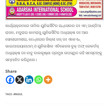
କାର୍ଯ୍ୟକ୍ରମରେ ତାମିଲ ୟୁନିଭର୍ସିଟିର ଚାନ୍ସେଲର ଡଃ ଏମ୍ ପାଣ୍ଡିଆ
ରାଜନ, ମଦୁରାଇ କାମରାଜୁ ୟୁନିଭର୍ସିଟିର ଅଧ୍ୟକ୍ଷ ଡଃ ଆର
ସୋଲାଇମଲାଇ, ଚେନ୍ନାଇର ଜିଲ୍ଲା ଜଜ୍ ଡଃ ଏକେଏନ୍
ଭାଇଥାଇୟାନାଥମ୍ ଓ ୟୁନିଭର୍ସାଲ ଏଚିଭେରସ ବୁକ୍ ଅଫ୍ ରେକର୍ଡସ୍
ଅଧ୍ୟକ୍ଷ ଡଃ ବାବୁ ବାଲକୃଷ୍ଣା ପ୍ରମୁଖ ଉପସ୍ଥିତ ରହି ସମସ୍ତଙ୍କୁ
ସମ୍ମାନିତ କରିଥିଲେ।
Share
TAGS
:
ANGUL