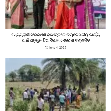
ବନ୍ୟପ୍ରାଣୀ ସଂରକ୍ଷଣ କ୍ଷେତ୍ରରେ ଉଲ୍ଲେଖନୀୟ କାର୍ଯ୍ୟ
ପାଇଁ ଅନୁଗୁଳ ଝିଅ ସିଲକା ସେଲୋନୀ ସମ୍ମାନିତ
June 4, 2025