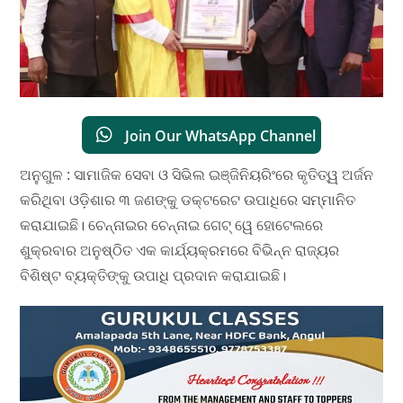
Join Our WhatsApp Channel
ଅନୁଗୁଳ : ସାମାଜିକ ସେବା ଓ ସିଭିଲ ଇଞ୍ଜିନିୟରିଂରେ କୃତିତ୍ୱ ଅର୍ଜନ
କରିଥିବା ଓଡ଼ିଶାର ୩ ଜଣଙ୍କୁ ଡକ୍ଟରେଟ ଉପାଧିରେ ସମ୍ମାନିତ
କରାଯାଇଛି। ଚେନ୍ନାଇର ଚେନ୍ନାଇ ଗେଟ୍ ୱେ ହୋଟେଲରେ
ଶୁକ୍ରବାର ଅନୁଷ୍ଠିତ ଏକ କାର୍ଯ୍ୟକ୍ରମରେ ବିଭିନ୍ନ ରାଜ୍ୟର
ବିଶିଷ୍ଟ ବ୍ୟକ୍ତିଙ୍କୁ ଉପାଧି ପ୍ରଦାନ କରାଯାଇଛି।