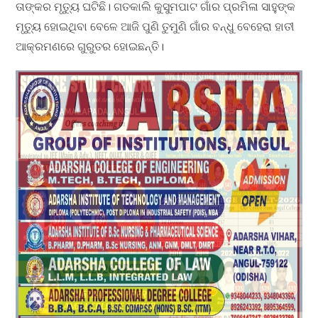
ତାଙ୍କର ମୃତ୍ୟୁ ଘଟିଛି। ଗତକାଲି କୁସୁମପାଟ ଗାଁର ପ୍ରମିଳା ସାହୁଙ୍କ
ମୃତ୍ୟୁ ହୋଇଥିବା ବେଳେ ଆଜି ପୁଣି ତୁମୁଣି ଗାଁର ବନ୍ଧୁ ବେହେରା ହାତୀ
ଆକ୍ରମଣରେ ଗୁରୁତର ହୋଇଛନ୍ତି।