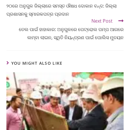
୨୦ରେ ଅନୁଗୁଳ ଜିଲ୍ଲାରେ ସମସ୍ତ ଔଷଧ ଦୋକାନ ବନ୍ଦ: ଜିଲ୍ଲା
ପ୍ରଶାସନକୁ ସ୍ମାରକପତ୍ର ପ୍ରଦାନ
Next Post
ତେଲ ପାଇଁ ହାହାକାର: ଅନୁଗୁଳରେ ପେଟ୍ରୋଲ ପମ୍ପ ଆଗରେ
ଲମ୍ବା ଲାଇନ, ସ୍ଥିତି ନିୟନ୍ତ୍ରଣ ପାଇଁ ପୋଲିସ ମୁତୟନ
YOU MIGHT ALSO LIKE