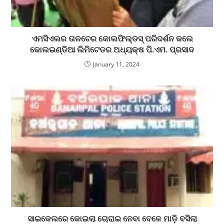
ଏମସିଏଲର ତାଳଚେର କୋଲଫିଲ୍ଡସ୍ ପରିଦର୍ଶନ କଲେ
କୋଲଇଣ୍ଡିଆ ଲିମିଟେଡର ଅଧ୍ୟକ୍ଷ ପି.ଏମ. ପ୍ରସାଦ
January 11, 2024
ସାଇକେଲରେ କୋଇଲା ଚୋରାଇ ନେବା ବେଳେ ମାଡ଼ି ବସିଲା