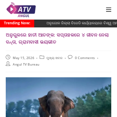
Trending Now:
ଅନୁଗୋଳ ଜିଲ୍ଲା ବିଜେଡି କାର୍ଯ୍ୟାଳୟରେ ବିଶ୍ୱ ଆଦି
ଅନୁଗୁଳରେ ହାତୀ ଆତଙ୍କ: ସପ୍ତାହକରେ ୪ ଜୀବନ ନେଲା
ଦନ୍ତା, ଗ୍ରାମବାସୀ ଭୟଭୀତ
May 15, 2026
ମୁଖ୍ୟ ଖବର
0 Comments
Angul TV Bureau