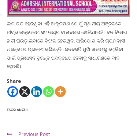
ଲଗାତାର ହେଉଥିବା ଏହି ଆକ୍ରମଣ ଯୋଗୁଁ ସ୍ଥାନୀୟ ଅଞ୍ଚଳରେ
ତୀବ୍ର ଉତ୍ତେଜନା ସହ ଭୟର ବାତାବରଣ ଖେଳିଯାଇଛି। ବନ ବିଭାଗ
ହାତୀ ଘଉଡ଼ାଇବାରେ ବିଫଳ ହେଉଥିବା ଅଭିଯୋଗ କରି ଗ୍ରାମବାସୀ
ଅସନ୍ତୋଷ ପ୍ରକାଶ କରିଛନ୍ତି। ଜନବସତି ମୁହାଁ ହାତୀଙ୍କୁ ରୋକିବା
ପାଇଁ ପ୍ରଶାସନ ତୁରନ୍ତ ପଦକ୍ଷେପ ନେବାକୁ ସାଧାରଣରେ ଦାବି
ହେଉଛି।
Share
TAGS
:
ANGUL
Previous Post