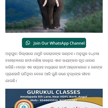
Join Our WhatsApp Channel
ଅନୁଗୁଳ: ଜିଲ୍ଲାରେ ଥମୁନି ଗଜରାଜଙ୍କ ତାଣ୍ଡବ। ଅନୁଗୁଳ ବନ୍ତଳା
ବନାଞ୍ଚଳରେ ହାତୀ-ମଣିଷ ଲଢ଼େଇ ଏବେ ଭୟଙ୍କର ରୂପ ଧାରଣ
କରିଛି। ମାତ୍ର ଏକ ସପ୍ତାହ ମଧ୍ୟରେ ହାତୀ ଆକ୍ରମଣରେ ୪ ଜଣଙ୍କ
ପ୍ରାଣହାନି ଘଟିଥିବା ବେଳେ ଆଜି ପୁଣି ଜଣେ ବୃଦ୍ଧଙ୍କ ଜୀବନ
ଯାଇଛି।