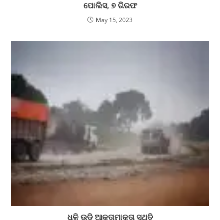
ପୋଲିସ, ୭ ଗିରଫ
May 15, 2023
ଧୂଳି ଉଡି ଆକ୍ତାମାକ୍ତା ସ୍ଥିତି