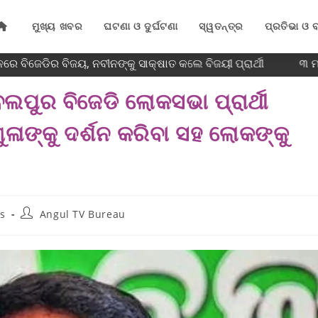
ମୁଖ୍ୟ ଖବର
ଘଟଣା ଓ ଦୁର୍ଘଟଣା
ସ୍ୱତନ୍ତ୍ର
ପ୍ରତିଭା ଓ ବ
େ ବିଜେଡିର ବିଜୟ, ନବୀନଙ୍କୁ ସାକ୍ଷାତ କଲେ ବିଜୟୀ ପ୍ରାର୍ଥୀ
୩ ମାସ
ଲପୁର ବିଜେଡି ଲୋକସଭା ପ୍ରାର୍ଥୀ
ୁଳାଙ୍କୁ ଦର୍ଶନ କରିବା ସହ ଲୋକଙ୍କୁ
s
Angul TV Bureau