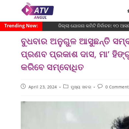
Trending Now:
ଜିଲ୍ଲା ଯୋଜନା କମିଟି ନିର୍ବାଚନ: ୧୦ ଆସନର
ବୁଧବାର ଅନୁଗୁଳ ଆସୁଛନ୍ତି ସମ୍ବ
ପ୍ରଣବ ପ୍ରକାଶ ଦାସ, ମା’ ହିଙ୍ଗ
କରିବେ ସମ୍ବୋଧିତ
April 23, 2024
ମୁଖ୍ୟ ଖବର
0 Comment