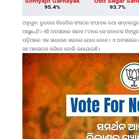
ଅନୁଗୁଳ: ବୁଧବାର ବିଜେଡିର ସଂଗଠନ ସଂପାଦକ ତଥା ସମ୍ବଲପୁର 
ଆସୁଛନ୍ତି। ଏହି ଅବସରରେ ସକାଳ ୮ଟାରେ ସେ ତାଳଚେର ହିଙ୍ଗୁଳା
ପଡ଼ିଆରେ ଏକ ସାଧାରଣ ସଭାରେ ଯୋଗ ଦେବେ। ଏ ଅବସରରେ ସେ 
ସହ ଆଲୋଚନା କରିବେ ବୋଲି ଜଣାଯାଇଛି।