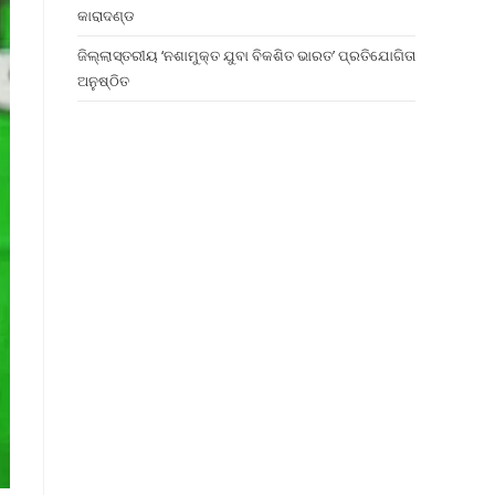
କାରାଦଣ୍ଡ
ଜିଲ୍ଲାସ୍ତରୀୟ ‘ନଶାମୁକ୍ତ ଯୁବା ବିକଶିତ ଭାରତ’ ପ୍ରତିଯୋଗିତା
ଅନୁଷ୍ଠିତ