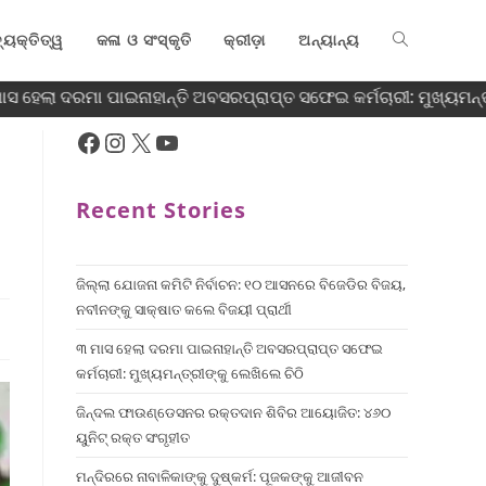
୍ୟକ୍ତିତ୍ୱ
କଳା ଓ ସଂସ୍କୃତି
କ୍ରୀଡ଼ା
ଅନ୍ୟାନ୍ୟ
 ହେଲା ଦରମା ପାଇନାହାନ୍ତି ଅବସରପ୍ରାପ୍ତ ସଫେଇ କର୍ମଚାରୀ: ମୁଖ୍ୟମନ୍ତ୍ର
Recent Stories
ଜିଲ୍ଲା ଯୋଜନା କମିଟି ନିର୍ବାଚନ: ୧୦ ଆସନରେ ବିଜେଡିର ବିଜୟ,
ନବୀନଙ୍କୁ ସାକ୍ଷାତ କଲେ ବିଜୟୀ ପ୍ରାର୍ଥୀ
୩ ମାସ ହେଲା ଦରମା ପାଇନାହାନ୍ତି ଅବସରପ୍ରାପ୍ତ ସଫେଇ
କର୍ମଚାରୀ: ମୁଖ୍ୟମନ୍ତ୍ରୀଙ୍କୁ ଲେଖିଲେ ଚିଠି
ଜିନ୍ଦଲ ଫାଉଣ୍ଡେସନର ରକ୍ତଦାନ ଶିବିର ଆୟୋଜିତ: ୪୬୦
ୟୁନିଟ୍ ରକ୍ତ ସଂଗୃହୀତ
ମନ୍ଦିରରେ ନାବାଳିକାଙ୍କୁ ଦୁଷ୍କର୍ମ: ପୂଜକଙ୍କୁ ଆଜୀବନ