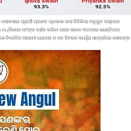
ଲୋକସଭା ପ୍ରାର୍ଥୀ ପ୍ରଣବ ପ୍ରକାଶ ଦାସ ଦିନିକିଆ ଅନୁଗୁଳ ଗସ୍ତରେ
 ମନ୍ଦିର‌ରେ ମା’ଙ୍କ ଦର୍ଶନ କରିବା ପରେ ସକାଳ ୧୦ଟାରେ ଛେଣ୍ଡିପଦା
ବିଜେଡିର ଆଗାମୀ ଯୋଜନା ଓ ଜନ ହିତକର କାର୍ଯ୍ୟ ସମ୍ପର୍କରେ ଲୋକଙ୍କ