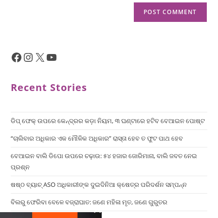
Recent Stories
ଡିପ୍ ଫେକ୍ ଉପରେ କେନ୍ଦ୍ରର କଡ଼ା ନିୟମ, ୩ ଘଣ୍ଟାରେ ହଟିବ ବେଆଇନ ପୋଷ୍ଟ
“ଚାଲିବାର ଅଧିକାର ଏକ ମୌଳିକ ଅଧିକାର” ରାସ୍ତା ହେବ ତ ଫୁଟ ପାଥ ହେବ
ବେଆଇନ ବାଲି ଡିପୋ ଉପରେ ଚଢ଼ାଉ: ୫୪ ହଜାର ଜୋରିମାନା, ବାଲି ଜବତ ନେଇ
ପ୍ରଶ୍ନ
ଷଷ୍ଠ ବ୍ୟାଚ୍‌ ASO ଅଧିକାରୀଙ୍କ ଦୁଇଦିନିଆ କ୍ଷେତ୍ର ପରିଦର୍ଶନ ସମ୍ପନ୍ନ
ବିଲରୁ ଫେରିବା ବେଳେ ବଜ୍ରାଘାତ: ଜଣେ ମହିଳା ମୃତ, ଜଣେ ଗୁରୁତର
×