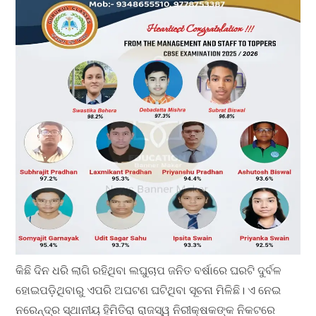
କିଛି ଦିନ ଧରି ଲାଗି ରହିଥିବା ଲଘୁଚାପ ଜନିତ ବର୍ଷାରେ ଘରଟି ଦୁର୍ବଳ
ହୋଇପଡ଼ିଥିବାରୁ ଏପରି ଅଘଟଣ ଘଟିଥିବା ସୂଚନା ମିଳିଛି। ଏ ନେଇ
ନରେନ୍ଦ୍ର ସ୍ଥାନୀୟ ହିମିତିରା ରାଜସ୍ୱ ନିରୀକ୍ଷକଙ୍କ ନିକଟରେ