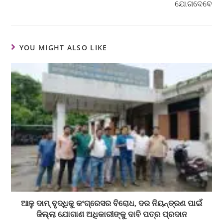
ଯୋଗଦେବେ
YOU MIGHT ALSO LIKE
ଆଳୁ ଦାମ୍ ବୃଦ୍ଧିକୁ କଂଗ୍ରେସର ବିରୋଧ, ଦର ନିୟନ୍ତ୍ରଣ ପାଇଁ
ଜିଲ୍ଲା ଯୋଗାଣ ଅଧିକାରୀଙ୍କୁ ଦାବି ପତ୍ର ପ୍ରଦାନ