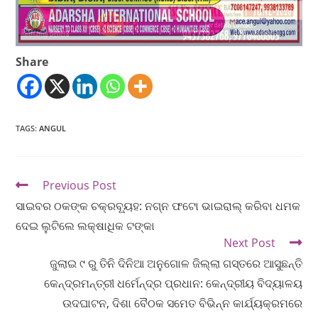
Share
TAGS
:
ANGUL
Previous Post
ସାଇବର ଠକଙ୍କ ଚକ୍ରବ୍ୟୂହ: ନଗ୍ନ ଫଟୋ ଭାଇରାଲ୍ କରିବା ଧମକ
ଦେଇ ଲୁଟିଲେ ଲକ୍ଷାଧିକ ଟଙ୍କା
Next Post
ଜୁଲାଇ ୯ ରୁ ତିନି ଦିନିଆ ଅନୁଗୋଳ ଜିଲ୍ଲା ଗସ୍ତରେ ଆସୁଛନ୍ତି
କେନ୍ଦ୍ରମନ୍ତ୍ରୀ ଧର୍ମେନ୍ଦ୍ର ପ୍ରଧାନ: କେନ୍ଦ୍ରୀୟ ବିଦ୍ୟାଳୟ
ଉଦଘାଟନ, ଦିଶା ବୈଠକ ସମେତ ବିଭିନ୍ନ କାର୍ଯ୍ୟକ୍ରମରେ