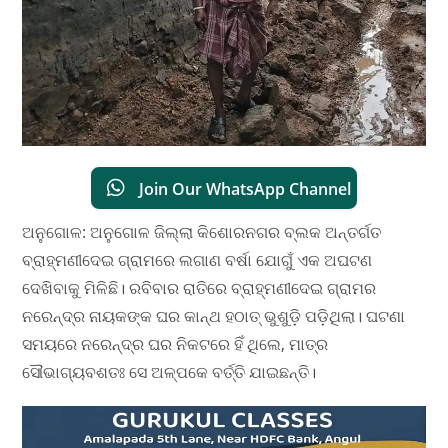
Join Our WhatsApp Channel
ଅନୁଗୋଳ: ଅନୁଗୋଳ ଜିଲ୍ଲା କିଶୋରନଗର ବ୍ଲକ ଅନ୍ତର୍ଗତ
ବ୍ରାହ୍ମଣୀଦେଇ ଗ୍ରାମରେ ଲଗାଣ ବର୍ଷା ଯୋଗୁଁ ଏକ ଅଘଟଣ
ଦେଖିବାକୁ ମିଳିଛି। ରବିବାର ରାତିରେ ବ୍ରାହ୍ମଣୀଦେଇ ଗ୍ରାମର
ନରେନ୍ଦ୍ର ନାୟକଙ୍କ ଘର କାନ୍ଥ ହଠାତ୍ ଭୁଶୁଡ଼ି ପଡ଼ିଥିଲା। ଘଟଣା
ସମୟରେ ନରେନ୍ଦ୍ର ଘର ନିକଟରେ ହିଁ ଥିଲେ, ମାତ୍ର
ସୌଭାଗ୍ୟବଶତଃ ସେ ଅଳ୍ପକେ ବର୍ତ୍ତି ଯାଇଛନ୍ତି।