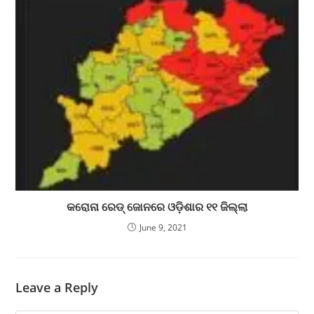
କରୋନା ରେଡ୍ ଜୋନରେ ଓଡ଼ିଶାର ୧୧ ଜିଲ୍ଲା
June 9, 2021
Leave a Reply