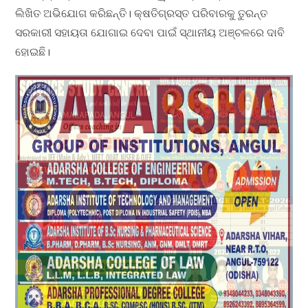
ଲିଖିତ ଅଭିଯୋଗ କରିଛନ୍ତି। କ୍ଷତିଗ୍ରସ୍ତ ପରିବାରକୁ ତୁରନ୍ତ
ସରକାରୀ ସହାୟତା ଯୋଗାଇ ଦେବା ପାଇଁ ସ୍ଥାନୀୟ ଅଞ୍ଚଳରେ ଦାବି
ହୋଇଛି।