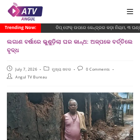
Trending Now:
ଡିପ୍ ଫେକ୍ ଉପରେ କେନ୍ଦ୍ରର କଡ଼ା ନିୟମ, ୩ ଘଣ
ଲଗାଣ ବର୍ଷାରେ ଭୁଶୁଡ଼ିଲା ଘର କାନ୍ଥ: ଅଳ୍ପକେ ବର୍ତ୍ତିଲେ
ବୃଦ୍ଧ
July 7, 2026
ମୁଖ୍ୟ ଖବର
0 Comments
Angul TV Bureau