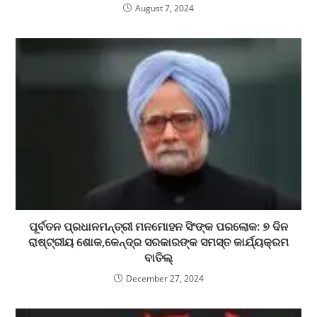
August 7, 2024
ପୂର୍ବତନ ପ୍ରଧାନମନ୍ତ୍ରୀ ମନମୋହନ ସିଂଙ୍କ ପରଲୋକ: ୭ ଦିନ
ରାଷ୍ଟ୍ରୀୟ ଶୋକ,କେନ୍ଦ୍ର ସରକାରଙ୍କ ସମସ୍ତ କାର୍ଯ୍ୟକ୍ରମ
ବାତିଲ୍
December 27, 2024