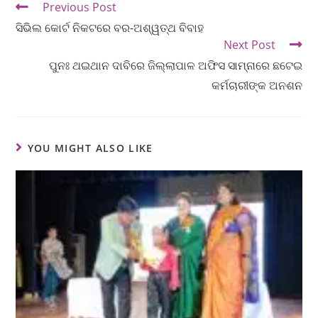
Previous Post
ସିଭିଲ କୋର୍ଟ ନିକଟରେ ବର-ଅଶ୍ୱତ୍ଥ ବିବାହ
Next Post
ପୁନଃ ଥଇଥାନ ଦାବିରେ ଜିଲ୍ଲାପାଳ ଅଫିସ ସାମ୍ନାରେ ଛଟେଇ
କର୍ମଚାରୀଙ୍କ ଅନଶନ
YOU MIGHT ALSO LIKE