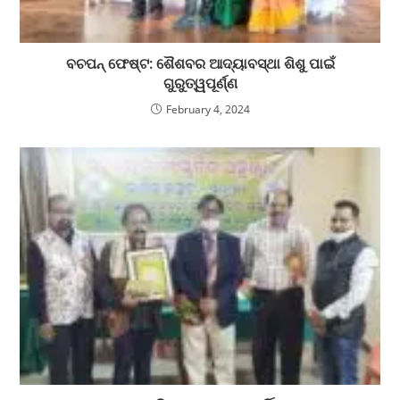
ବଚପନ୍ ଫେଷ୍ଟ: ଶୈଶବର ଆଦ୍ୟାବସ୍ଥା ଶିଶୁ ପାଇଁ
ଗୁରୁତ୍ୱପୂର୍ଣ୍ଣ
February 4, 2024