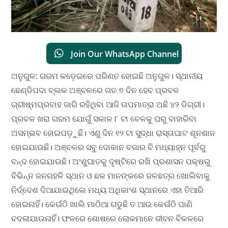
Join Our WhatsApp Channel
ଅନୁଗୁଳ: ଗରମ କଡ଼େଇରେ ପରିଣତ ହୋଇଛି ଅନୁଗୁଳ। ସ୍ଥାନୀୟ
ଛେଣ୍ଡିପଦା ବ୍ଲକ ଅଞ୍ଚଳରେ ଗତ ୭ ଦିନ ହେବ ପ୍ରବଳ
ଗ୍ରୀଷ୍ମପ୍ରବାହ ଜାରି ରହିଥିବା ଆଜି ତାପମାତ୍ରା ଅଛି ୪୨ ଡିଗ୍ରୀ।
ପ୍ରବଳ ଖରା ଗରମ ଯୋଗୁଁ ସକାଳ ୮ ଟା ବେଳକୁ ଘରୁ ବାହାରିବା
ଅସମ୍ଭବ ହୋଇପଡ଼ୁଛି। ଏଣୁ ଦିନ ୧୨ ଟା ସୁଦ୍ଧା ରାସ୍ତାଘାଟ ଶୂନଶାନ
ହୋଇଯାଉଛି। ଅଞ୍ଚଳର ସବୁ ଦୋକାନ ବଜାର ବି ମଧ୍ୟାହ୍ନ ପୂର୍ବରୁ
ବନ୍ଦ ହୋଇଯାଉଛି। ଅଂଶୁଘାତକୁ ଦୃଷ୍ଟିରେ ରଖି ପ୍ରଶାସନ ପକ୍ଷରୁ
ବିଭିନ୍ନ ଜନଗହଳି ସ୍ଥାନ ଓ ଛକ ମାନଙ୍କରେ ଜଳଛତ୍ର ଖୋଲିବାକୁ
ନିର୍ଦ୍ଦେଶ ଦିଆଯାଇଥିଲେ ମଧ୍ୟ ଅଧିକାଂଶ ସ୍ଥାନରେ ଏହା ତିଆରି
ହୋଇନାହିଁ। କେଉଁଠି ଖାଲି ମାଠିଆ ଗଡୁଛି ତ ଆଉ କେଉଁଠି ପାଣି
ବଦଳାଯାଉନାହିଁ। ଫଳରେ ଶୋଷରେ ଲୋକମାନେ ଜୀବନ ବିକଳରେ