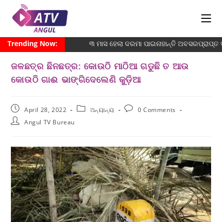
Trending Now:
୩ ମାସ ହେଲା ଦରମା ପାଇନାହାନ୍ତି ଅବସରପ୍ରାପ୍ତ ସଫ
ଜଳଛତ୍ର ଛିନଛତ୍ର: କୋଉଠି ମାଠିଆ ଗଡୁଛି ତ ଆଉ
କୋଉଠି ଗାଈ ଭାଙ୍ଗିଦେଲେଣି କୁଡ଼ିଆ
April 28, 2022
ଅନ୍ୟାନ୍ୟ
0 Comments
Angul TV Bureau