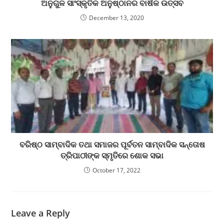
ଅନୁଗୁଳ ସାଂସ୍କୃତିକ ଅନୁଷ୍ଠାନର ବାର୍ଷିକ ଉତ୍ସବ
December 13, 2020
ବରିଷ୍ଠ ସାମ୍ବାଦିକ ତଥା ସମାଜର ପୂର୍ବତନ ସାମ୍ବାଦିକ ସନ୍ତୋଷ
ତ୍ରିପାଠୀଙ୍କ ସ୍ମୃତିରେ ଶୋକ ସଭା
October 17, 2022
Leave a Reply