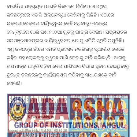
ବାଗଡିଆ ପଞ୍ଚାୟତ ଫାଣ୍ଡି ନିକଟରେ ନିର୍ମାଣ ହୋଇଥିବା
ଜଳଛତ୍ରରେ ଏଭଳି ଅବ୍ୟବସ୍ଥା ଦେଖିବାକୁ ମିଳିଛି। ଏଠାରେ
ରକ୍ଷଣାବେକ୍ଷଣ ଦାୟିତ୍ୱରେ କେହି ନଥିବାରୁ ଜଳଛତ୍ର
କେନ୍ଦ୍ରରେ ଗାଈ ପଶି ମାଠିଆ ଗୁଡିକୁ ଭାଙ୍ଗି ଦେଇଛି। ପଞ୍ଚାୟତର
ସରପଞ୍ଚମାନଙ୍କର ଦାୟିତ୍ୱହୀନତା ଯୋଗୁ ଏମିତି ସ୍ଥିତି ଉପୁଜିଛି।
ଏଣୁ ଜଳଛତ୍ର ନାଁରେ ଏମିତି ପ୍ରହସନ ନକରିନାକୁ ସ୍ଥାନୀୟ ଲୋକେ
କହିବା ସହ ଲୋକଙ୍କୁ ସ୍ୱଚ୍ଛ ପାଣି ଦେବାକୁ ଦାବି କରିଛନ୍ତି। ଆଗକୁ
ତାପମାତ୍ରା ଆହୁରି ବଢ଼ିବା ନେଇ ପାଣିପାଗ ବିଭାଗ ସୂଚନା ଦେଇଥିବାରୁ
ତୁରନ୍ତ ଜଳଛତ୍ରକୁ କାର୍ଯ୍ୟକ୍ଷମ କରିବାକୁ ସାଧାରଣରେ ଦାବି
ହୋଇଛି।