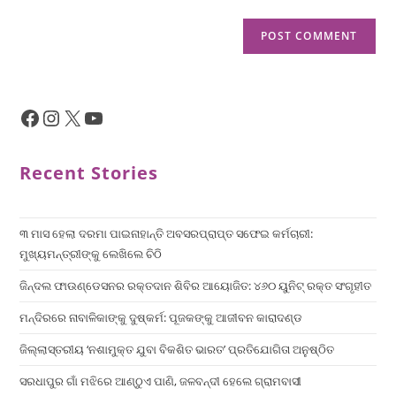
Recent Stories
୩ ମାସ ହେଲା ଦରମା ପାଇନାହାନ୍ତି ଅବସରପ୍ରାପ୍ତ ସଫେଇ କର୍ମଚାରୀ:
ମୁଖ୍ୟମନ୍ତ୍ରୀଙ୍କୁ ଲେଖିଲେ ଚିଠି
ଜିନ୍ଦଲ ଫାଉଣ୍ଡେସନର ରକ୍ତଦାନ ଶିବିର ଆୟୋଜିତ: ୪୬୦ ୟୁନିଟ୍ ରକ୍ତ ସଂଗୃହୀତ
ମନ୍ଦିରରେ ନାବାଳିକାଙ୍କୁ ଦୁଷ୍କର୍ମ: ପୂଜକଙ୍କୁ ଆଜୀବନ କାରାଦଣ୍ଡ
ଜିଲ୍ଲାସ୍ତରୀୟ ‘ନଶାମୁକ୍ତ ଯୁବା ବିକଶିତ ଭାରତ’ ପ୍ରତିଯୋଗିତା ଅନୁଷ୍ଠିତ
ସରଧାପୁର ଗାଁ ମଝିରେ ଆଣ୍ଠୁଏ ପାଣି, ଜଳବନ୍ଦୀ ହେଲେ ଗ୍ରାମବାସୀ
×