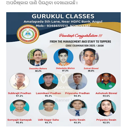
ଅପରିଷ୍କାର ପାଣି ପିଉଥିବା ଦେଖାଯାଇଛି।