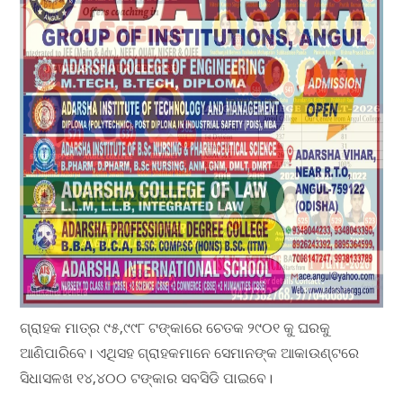
ଗ୍ରାହକ ମାତ୍ର ୯୫,୯୯୮ ଟଙ୍କାରେ ଚେତକ ୨୯୦୧ କୁ ଘରକୁ
ଆଣିପାରିବେ। ଏଥିସହ ଗ୍ରାହକମାନେ ସେମାନଙ୍କ ଆକାଉଣ୍ଟରେ
ସିଧାସଳଖ ୧୪,୪୦୦ ଟଙ୍କାର ସବସିଡି ପାଇବେ।