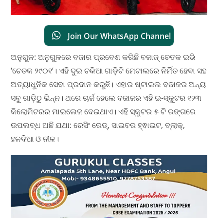
Join Our WhatsApp Channel
ଅନୁଗୁଳ: ଅନୁଗୁଳରେ ବଜାର ପ୍ରବେଶ କରିଛି ବଜାଜ୍ ଚେତକ ଇଭି
‘ଚେତକ ୨୯୦୧’। ଏହି ଦୁଇ ଚକିଆ ଗାଡ଼ିଟି ମେଟାଲରେ ନିର୍ମିତ ହେବା ସହ
ଅତ୍ୟାଧୁନିକ ସେବା ପ୍ରଦାନ କରୁଛି। ଏହାର ଷ୍ଟାଇଲ ବଜାଜର ଅନ୍ୟ
ସବୁ ଗାଡ଼ିଠୁ ଭିନ୍ନ। ଥରେ ଚାର୍ଜ ହେଲେ ବଜାଜର ଏହି ଇ-ସ୍କୁଟର ୧୨୩
କିଲୋମିଟରର ମାଇଲେଜ ଦେଇଥାଏ। ଏହି ସ୍କୁଟର ୫ ଟି ରଙ୍ଗରେ
ଉପଲବ୍ଧ ଅଛି ଯଥା: ରେସିଂ ରେଡ୍, ସାଇବର ହ୍ଵାଇଟ, ବ୍ଲାକ୍,
ହଳଦିଆ ଓ ନୀଳ।