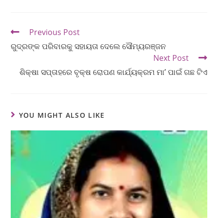
Previous Post
ରୁଦ୍ରଙ୍କ ପରିବାରକୁ ସହାୟତା ଦେଲେ ସୌମ୍ୟରଞ୍ଜନ
Next Post
ଶିକ୍ଷା ସପ୍ତାହରେ ବୃକ୍ଷ ରୋପଣ କାର୍ଯ୍ୟକ୍ରମ ମା’ ପାଇଁ ଗଛ ଟିଏ
YOU MIGHT ALSO LIKE