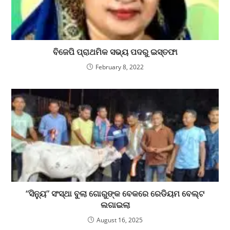
ବିଜେପି ପ୍ରାଥମିକ ସଭ୍ୟ ପଦରୁ ଇସ୍ତଫା
February 8, 2022
“ସିନ୍ୟୁ” ସଂସ୍ଥା ବୁଲା ଗୋରୁଙ୍କ ବେକରେ ରେଡିୟମ ବେଲ୍ଟ
ଲଗାଇଲା
August 16, 2025