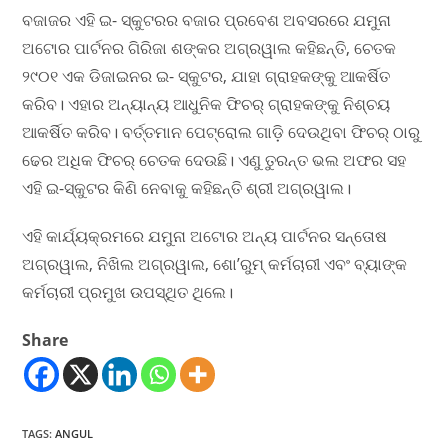
ବଜାଜର ଏହି ଇ- ସ୍କୁଟରର ବଜାର ପ୍ରବେଶ ଅବସରରେ ଯମୁନା
ଅଟୋର ପାର୍ଟନର ଗିରିଜା ଶଙ୍କର ଅଗ୍ରୱାଲ କହିଛନ୍ତି, ଚେତକ
୨୯୦୧ ଏକ ଡିଜାଇନର ଇ- ସ୍କୁଟର, ଯାହା ଗ୍ରାହକଙ୍କୁ ଆକର୍ଷିତ
କରିବ। ଏହାର ଅନ୍ୟାନ୍ୟ ଆଧୁନିକ ଫିଚର୍ ଗ୍ରାହକଙ୍କୁ ନିଶ୍ଚୟ
ଆକର୍ଷିତ କରିବ। ବର୍ତ୍ତମାନ ପେଟ୍ରୋଲ ଗାଡ଼ି ଦେଉଥିବା ଫିଚର୍ ଠାରୁ
ଢେର ଅଧିକ ଫିଚର୍ ଚେତକ ଦେଉଛି। ଏଣୁ ତୁରନ୍ତ ଭଲ ଅଫର ସହ
ଏହି ଇ-ସ୍କୁଟର କିଣି ନେବାକୁ କହିଛନ୍ତି ଶ୍ରୀ ଅଗ୍ରୱାଲ।
ଏହି କାର୍ଯ୍ୟକ୍ରମରେ ଯମୁନା ଅଟୋର ଅନ୍ୟ ପାର୍ଟନର ସନ୍ତୋଷ
ଅଗ୍ରୱାଲ, ନିଖିଲ ଅଗ୍ରୱାଲ, ଶୋ’ରୁମ୍ କର୍ମଚାରୀ ଏବଂ ବ୍ୟାଙ୍କ
କର୍ମଚାରୀ ପ୍ରମୁଖ ଉପସ୍ଥିତ ଥିଲେ।
Share
TAGS
:
ANGUL