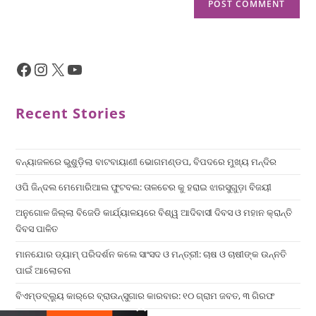
Recent Stories
ବନ୍ୟାଜଳରେ ଭୁଶୁଡ଼ିଲା ବାଟବାୟାଣୀ ଭୋଗମଣ୍ଡପ, ବିପଦରେ ମୁଖ୍ୟ ମନ୍ଦିର
ଓପି ଜିନ୍ଦଲ ମେମୋରିଆଲ ଫୁଟବଲ: ତାଳଚେର କୁ ହରାଇ ଝାରସୁଗୁଡ଼ା ବିଜୟୀ
ଅନୁଗୋଳ ଜିଲ୍ଲା ବିଜେଡି କାର୍ଯ୍ୟାଳୟରେ ବିଶ୍ୱ ଆଦିବାସୀ ଦିବସ ଓ ମହାନ କ୍ରାନ୍ତି
ଦିବସ ପାଳିତ
ମାନଯୋର ଡ୍ୟାମ୍ ପରିଦର୍ଶନ କଲେ ସାଂସଦ ଓ ମନ୍ତ୍ରୀ: ଚାଷ ଓ ଚାଷୀଙ୍କ ଉନ୍ନତି
ପାଇଁ ଆଲୋଚନା
ବିଏମ୍‌ଡବ୍ଲ୍ୟୁ କାର୍‌ରେ ବ୍ରାଉନ୍‌ସୁଗାର କାରବାର: ୧୦ ଗ୍ରାମ ଜବତ, ୩ ଗିରଫ
×