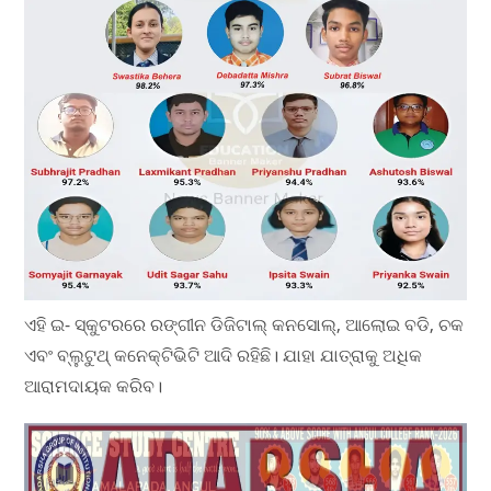
ଏହି ଇ- ସ୍କୁଟରରେ ରଙ୍ଗୀନ ଡିଜିଟାଲ୍ କନସୋଲ୍, ଆଲୋଇ ବଡି, ଚକ
ଏବଂ ବ୍ଲୁଟୁଥ୍ କନେକ୍ଟିଭିଟି ଆଦି ରହିଛି। ଯାହା ଯାତ୍ରାକୁ ଅଧିକ
ଆରାମଦାୟକ କରିବ।