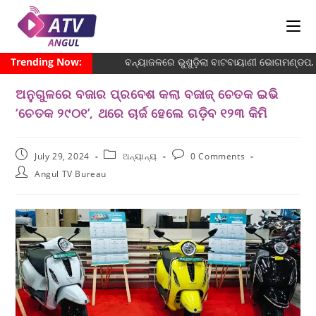
Trending Now:
ବନ୍ୟାଜଳରେ ଭୁଶୁଡ଼ିଲା ବାଟବାୟାଣୀ ଭୋଗମଣ୍ଡପ, 
ଅନୁଗୁଳରେ ବଜାର ପ୍ରବେଶ କଲା ବଜାଜ୍ ଚେତକ ଇଭି
‘ଚେତକ ୨୯୦୧’, ଥରେ ଚାର୍ଜ ହେଲେ ଗଡ଼ିବ ୧୨୩ କିମି
July 29, 2024
ଅନ୍ୟାନ୍ୟ
0 Comments
Angul TV Bureau