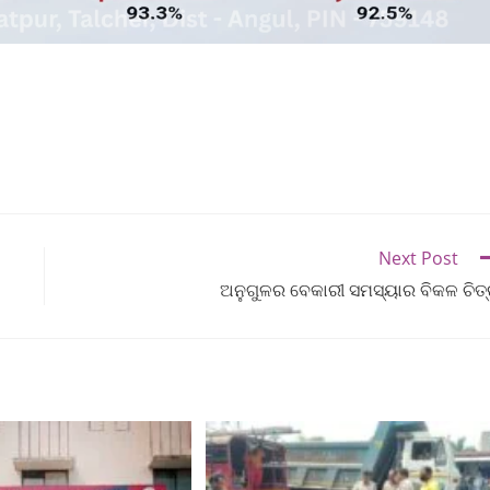
Next Post
ଅନୁଗୁଳର ବେକାରୀ ସମସ୍ୟାର ବିକଳ ଚିତ