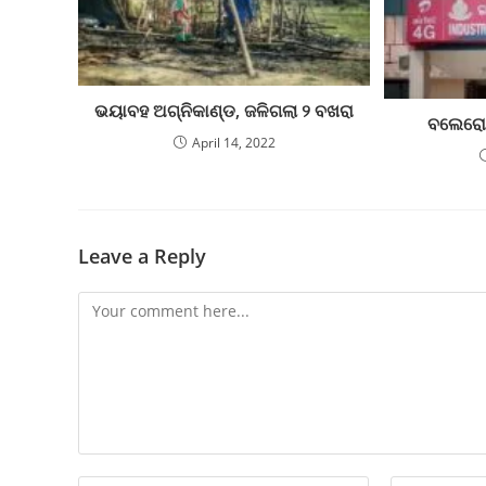
ଭୟାବହ ଅଗ୍ନିକାଣ୍ଡ, ଜଳିଗଲା ୨ ବଖରା
ବଲେରୋସ
April 14, 2022
Leave a Reply