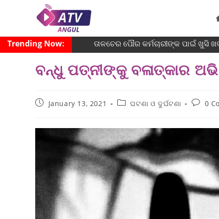
Trending Now:
ତାଳଚେର ପୌର କର୍ମଚାରୀଙ୍କ ପାଇଁ ଖୁସି ଖ
ବନ୍ଧୁ ପତ୍ନୀଙ୍କୁ ବଳାତ୍କାର ଅଭ
January 13, 2021
ଘଟଣା ଓ ଦୁର୍ଘଟଣା
0 C