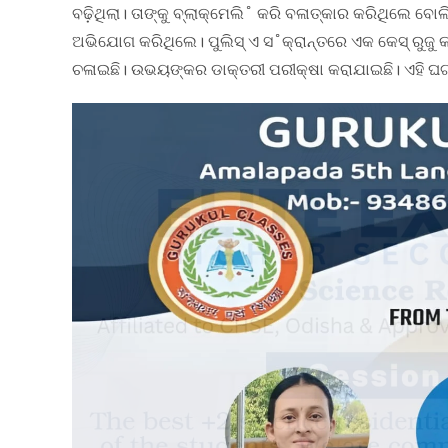
ବଢ଼ିଥିଲା। ତାଙ୍କୁ ବ୍ଲାକ୍‌ମେଲି˚ କରି ବଳାତ୍କାର କରିଥିଲେ 
ଅଭିଯୋଗ କରିଥିଲେ। ପୁଲିସ୍‌ ଏ ସ˚କ୍ରାନ୍ତରେ ଏକ କେସ୍‌ ରୁଜୁ 
ଚଳାଇଛି। ଉଭୟଙ୍କର ଡାକ୍ତରୀ ପରୀକ୍ଷା କରାଯାଇଛି। ଏହି ଘଟଣ