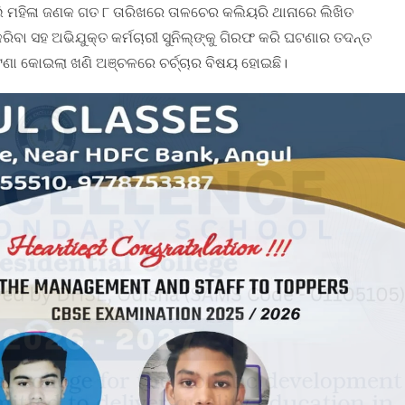
ବୋଲି ମହିଳା ଜଣକ ଗତ ୮ ତାରିଖରେ ତାଳଚେର କଲିୟରି ଥାନାରେ ଲିଖିତ
କରିବା ସହ ଅଭିଯୁକ୍ତ କର୍ମଚାରୀ ସୁନିଲ୍‌ଙ୍କୁ ଗିରଫ କରି ଘଟଣାର ତଦନ୍ତ
ା କୋଇଲା ଖଣି ଅଞ୍ଚଳରେ ଚର୍ଚ୍ଚାର ବିଷୟ ହୋଇଛି।