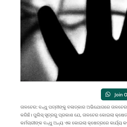
Join 
ତାଳଚେର: ବନ୍ଧୁ ପତ୍ନୀଙ୍କୁ ବଳାତ୍କାର ଅଭିଯୋଗରେ ତାଳଚେର କ
କରିଛି। ପୁଲିସ୍‌ ସୂତ୍ରରୁ ପ୍ରକାଶ ଯେ, ତାଳଚେର କୋଇଲା କ୍ଷେ
କର୍ମଚାରୀଙ୍କ ବନ୍ଧୁ ଅନ୍ୟ ଏକ କୋଇଲା କ୍ଷେତ୍ରରେ କାର୍ଯ୍ୟ କ