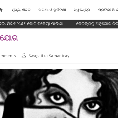
ମୁଖ୍ୟ ଖବର
ଘଟଣା ଓ ଦୁର୍ଘଟଣା
ସ୍ୱତନ୍ତ୍ର
ପ୍ରତିଭା ଓ ବ
ବର: ମିଳିବ ୪.୫୫ କୋଟି ବକେୟା ପାଉଣା
ଡେରଙ୍ଗରୁ ଅନୁଗୋଳ ଜିଲ୍
ିଯୋଗ
omments
Swagatika Samantray