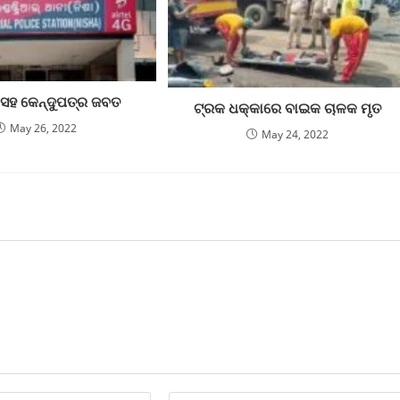
ହ କେନ୍ଦୁପତ୍ର ଜବତ
ଟ୍ରକ ଧକ୍କାରେ ବାଇକ ଚାଳକ ମୃତ
May 26, 2022
May 24, 2022