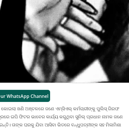
Our WhatsApp Channel
ୋଇଲା ଖଣି ଅଞ୍ଚଳରେ ଜଣେ ଏମ୍‌ସିଏଲ୍‌ କର୍ମଚାରୀଙ୍କୁ ପୁଲିସ୍‌ ଗିରଫ
ତ୍ରରେ ଇପି ଫିଟର ଭାବେର କାର୍ଯ୍ୟ କରୁଥିବା ସୁନିଲ୍‌ ପ୍ରଧାନ ନାମକ ଜଣେ
ରନ୍ତି। ତାଙ୍କ ଘରକୁ ଯିବା ଆସିବା ଭିତରେ ବନ୍ଧୁପତ୍ନୀଙ୍କ ସହ ମିଳାମିଶା