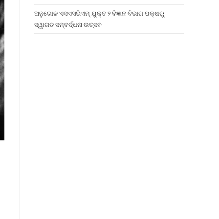
ଅନୁଗୋଳ ଏସଏସଭିଏମ୍ ଯୁକ୍ତ ୨ ବିଜ୍ଞାନ ବିଭାଗ ପକ୍ଷରୁ
ସ୍ୱାଗତ ସମ୍ବର୍ଦ୍ଧନା ଉତ୍ସବ