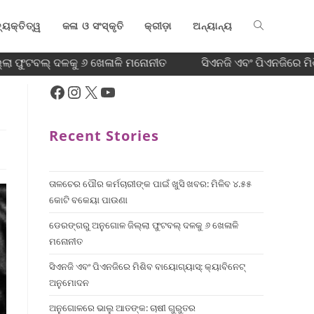
୍ୟକ୍ତିତ୍ୱ
କଳା ଓ ସଂସ୍କୃତି
କ୍ରୀଡ଼ା
ଅନ୍ୟାନ୍ୟ
ଲା ଫୁଟବଲ୍ ଦଳକୁ ୬ ଖେଳାଳି ମନୋନୀତ
ସିଏନଜି ଏବଂ ପିଏନଜିରେ ମି
Recent Stories
ତାଳଚେର ପୌର କର୍ମଚାରୀଙ୍କ ପାଇଁ ଖୁସି ଖବର: ମିଳିବ ୪.୫୫
କୋଟି ବକେୟା ପାଉଣା
ଡେରଙ୍ଗରୁ ଅନୁଗୋଳ ଜିଲ୍ଲା ଫୁଟବଲ୍ ଦଳକୁ ୬ ଖେଳାଳି
ମନୋନୀତ
ସିଏନଜି ଏବଂ ପିଏନଜିରେ ମିଶିବ ବାୟୋଗ୍ୟାସ୍: କ୍ୟାବିନେଟ୍
ଅନୁମୋଦନ
ଅନୁଗୋଳରେ ଭାଲୁ ଆତଙ୍କ: ଚାଷୀ ଗୁରୁତର