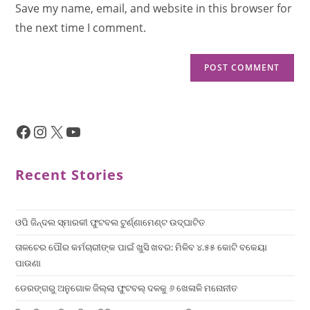
Save my name, email, and website in this browser for
the next time I comment.
Recent Stories
ଓପି ଜିନ୍ଦଲ ସ୍ମାରକୀ ଫୁଟବଲ ଟୁର୍ଣ୍ଣାମେଣ୍ଟ ଉଦ୍ଘାଟିତ
ତାଳଚେର ପୌର କର୍ମଚାରୀଙ୍କ ପାଇଁ ଖୁସି ଖବର: ମିଳିବ ୪.୫୫ କୋଟି ବକେୟା
ପାଉଣା
ଡେରଙ୍ଗରୁ ଅନୁଗୋଳ ଜିଲ୍ଲା ଫୁଟବଲ୍ ଦଳକୁ ୬ ଖେଳାଳି ମନୋନୀତ