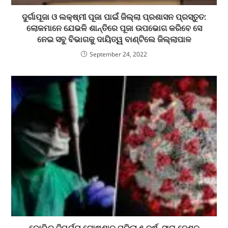
ଦୁର୍ଗାପୂଜା ଓ ଲକ୍ଷ୍ମୀ ପୂଜା ପାଇଁ ଜିଲ୍ଲା ପ୍ରଶାସନ ପ୍ରସ୍ତୁତ:
ଲୋକମାନେ ଯେଭଳି ଶାନ୍ତିରେ ପୂଜା ଉପଭୋଗ କରିବେ ସେ
ନେଇ ସବୁ ବିଭାଗକୁ ଦାୟିତ୍ୱ ବାଣ୍ଟିଲେ ଜିଲ୍ଲାପାଳ
September 24, 2022