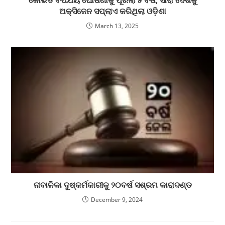
କୋଭିଡ ବିପର୍ଯୟ ଘୋଷଣାକୁ ପୂରିଲା ୫ ବର୍ଷ, ସାରା ଦେଶକୁ
ଅକ୍ସିଜେନ ସପ୍ଲାଏ କରିଥିଲା ଓଡ଼ିଶା
March 13, 2025
ନାବାଳିକା ଦୁଷ୍କର୍ମକାରୀକୁ ୨୦ବର୍ଷ ସଶ୍ରମ କାରାଦଣ୍ଡ
December 9, 2024