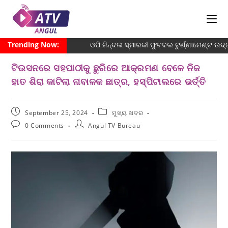
Trending Now:
ଓପି ଜିନ୍ଦଲ ସ୍ମାରକୀ ଫୁଟବଲ ଟୁର୍ଣ୍ଣାମେଣ୍ଟ ଉଦ୍ଘ
ଟିଉସନରେ ସହପାଠୀକୁ ଛୁରିରେ ଆକ୍ରମଣ ବେଳେ ନିଜ
ହାତ ଶିରା କାଟିଲା ନାବାଳକ ଛାତ୍ର, ହସ୍ପିଟାଲରେ ଭର୍ତ୍ତି
September 25, 2024
ମୁଖ୍ୟ ଖବର
0 Comments
Angul TV Bureau