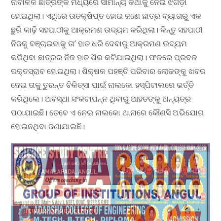
ନାବାଳକ ଛାତ୍ରଙ୍କ ମଧ୍ୟରେ ସାମାନ୍ୟ କଥାକୁ ନେଇ ଝଗଡ଼ା
ହୋଇଥିଲା। ଏଥିରେ ଉତକ୍ଷିପ୍ତ ହୋଇ ଜଣେ ଛାତ୍ର ବ୍ୟାଗରୁ ଏକ
ଛୁରି କାଢ଼ି ସହପାଠୀକୁ ଆକ୍ରମଣ ଉଦ୍ୟମ କରିଥିଲା। କିନ୍ତୁ ସହପାଠୀ
ନିଜକୁ ବଞ୍ଚାଇବାକୁ ତା’ ହାତ ଧରି ଦେବାରୁ ଆକ୍ରମଣ ଉଦ୍ୟମ
କରିଥିବା ଛାତ୍ରର ନିଜ ହାତ ଶିର କଟିଯାଇଥିଲା। ଫଳରେ ପ୍ରବଳ
ରକ୍ତସ୍ରାବ ହୋଇଥିଲା। ଶିକ୍ଷକ ପହଞ୍ଚି ପରିବାର ଲୋକଙ୍କୁ ଖବର
ଦେଇ ତାକୁ ତୁରନ୍ତ ଚିକିତ୍ସା ପାଇଁ ନାଲକୋ ହସ୍ପିଟାଲରେ ଭର୍ତ୍ତି
କରିଥିଲେ। ଅବସ୍ଥା ସଂକଟାପନ୍ନ ଥିବାରୁ ଆହତଙ୍କୁ ଅନ୍ୟତ୍ର
ପଠାଯାଇଛି। ତେବେ ଏ ନେଇ ନାଲକୋ ଥାନାରେ କୌଣସି ଅଭିଯୋଗ
ହୋଇନଥିବା ଜଣାଯାଇଛି।