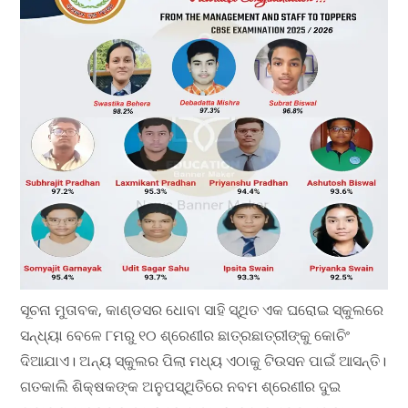
ସୂଚନା ମୁତାବକ, କାଣ୍ଡସର ଧୋବା ସାହି ସ୍ଥିତ ଏକ ଘରୋଇ ସ୍କୁଲରେ
ସନ୍ଧ୍ୟା ବେଳେ ୮ମରୁ ୧୦ ଶ୍ରେଣୀର ଛାତ୍ରଛାତ୍ରୀଙ୍କୁ କୋଚିଂ
ଦିଆଯାଏ। ଅନ୍ୟ ସ୍କୁଲର ପିଲା ମଧ୍ୟ ଏଠାକୁ ଟିଉସନ ପାଇଁ ଆସନ୍ତି।
ଗତକାଲି ଶିକ୍ଷକଙ୍କ ଅନୁପସ୍ଥିତିରେ ନବମ ଶ୍ରେଣୀର ଦୁଇ