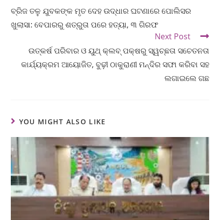
ବ୍ରିଜ ତଳୁ ଯୁବକଙ୍କ ମୃତ ଦେହ ଉଦ୍ଧାର ଘଟଣାରେ ପୋଲିସର
ଖୁଲାସା: ବେପାରରୁ ଶତ୍ରୁତା ପରେ ହତ୍ୟା, ୩ ଗିରଫ
Next Post
ଉତ୍କର୍ଷ ପରିବାର ଓ ୟୁଥ୍ କ୍ଲବ୍ ପକ୍ଷରୁ ସ୍ୱଚ୍ଛତା ସଚେତନତା
କାର୍ଯ୍ୟକ୍ରମ ଆୟୋଜିତ, ବୁଢ଼ୀ ଠାକୁରାଣୀ ମନ୍ଦିର ସଫା କରିବା ସହ
ଲଗାଇଲେ ଗଛ
YOU MIGHT ALSO LIKE