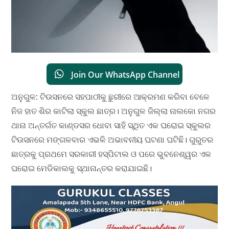
Join Our WhatsApp Channel
ଅନୁଗୁଳ: ଟିଉସନରେ ସହପାଠୀକୁ ଛୁରୀରେ ଆକ୍ରମଣ କରିବା ବେଳେ
ନିଜ ହାତ ଶିର କାଟିଲା ସ୍କୁଲ ଛାତ୍ର। ଅନୁଗୁଳ ଜିଲ୍ଲା ନାଲକୋ ନଗର
ଥାନା ଅନ୍ତର୍ଗତ କାଣ୍ଡସର ଧୋବା ସାହି ସ୍ଥିତ ଏକ ଘରୋଇ ସ୍କୁଲର
ଟିଉସନରେ ମଙ୍ଗଳବାର ଏଭଳି ଅଭାବନୀୟ ଘଟଣା ଘଟିଛି। ଗୁରୁତର
ଛାତ୍ରକୁ ପ୍ରଥମେ ସରକାରୀ ହସ୍ପିଟାଲ ଓ ପରେ ଭୁବନେଶ୍ୱର ଏକ
ଘରୋଇ ମେଡିକାଲକୁ ସ୍ଥାନାନ୍ତର କରାଯାଇଛି।