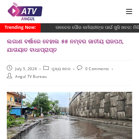
Trending Now:
ତାଳଚେର ପୌର କର୍ମଚାରୀଙ୍କ ପାଇଁ ଖୁସି ଖବର: ମି
ଲଗାଣ ବର୍ଷାରେ ବେହାଲ ୫୫ ନମ୍ବର ଜାତୀୟ ରାଜପଥ,
ଯାତାୟାତ ବାଧାପ୍ରାପ୍ତ
July 5, 2026
ମୁଖ୍ୟ ଖବର
0 Comments
Angul TV Bureau