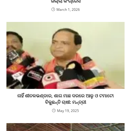
ଜିଲ୍ଲା କଂଗ୍ରେସ
March 1, 2026
ନାହିଁ ଶୀତଳଭଣ୍ଡାର, ଶାଗ ମାଛ ଦରରେ ଆଳୁ ଓ ଟମାଟୋ
ବିକୁଛନ୍ତି ଚାଷୀ: ମନ୍ତ୍ରୀ
May 19, 2025