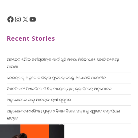
Recent Stories
ତାଳଚେର ପୌର କର୍ମଚାରୀଙ୍କ ପାଇଁ ଖୁସି ଖବର: ମିଳିବ ୪.୫୫ କୋଟି ବକେୟା
ପାଉଣା
ଡେରଙ୍ଗରୁ ଅନୁଗୋଳ ଜିଲ୍ଲା ଫୁଟବଲ୍ ଦଳକୁ ୬ ଖେଳାଳି ମନୋନୀତ
ସିଏନଜି ଏବଂ ପିଏନଜିରେ ମିଶିବ ବାୟୋଗ୍ୟାସ୍: କ୍ୟାବିନେଟ୍ ଅନୁମୋଦନ
ଅନୁଗୋଳରେ ଭାଲୁ ଆତଙ୍କ: ଚାଷୀ ଗୁରୁତର
ଅନୁଗୋଳ ଏସଏସଭିଏମ୍ ଯୁକ୍ତ ୨ ବିଜ୍ଞାନ ବିଭାଗ ପକ୍ଷରୁ ସ୍ୱାଗତ ସମ୍ବର୍ଦ୍ଧନା
ଉତ୍ସବ
×