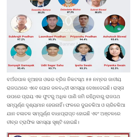
ବଅଁରପାଳ ନୂଆହତା ଓଭର ବ୍ରିଜ ନିକଟସ୍ଥ ୫୫ ନମ୍ବର ଜାତୀୟ
ରାଜପଥରେ ଏବେ ଘୋର ଜଳବନ୍ଦୀ ସମସ୍ୟା ଦେଖାଦେଇଛି। ରାସ୍ତା
ଉପରେ ପ୍ରାୟ ଏକ ଫୁଟରୁ ଅଧିକ ପାଣି ଜମି ରହିଥିବାରୁ ରାଜପଥ
ସମ୍ପୂର୍ଣ୍ଣ ଦୃଶ୍ୟମାନ ହେଉନାହିଁ। ଫଳରେ ଦୁଇଚକିଆ ଓ ଚାରିଚକିଆ
ଯାନ ଚଳାଚଳ ସମ୍ପୂର୍ଣ୍ଣ ବାଧାପ୍ରାପ୍ତ ହୋଇଛି ଏବଂ ଅଞ୍ଚଳରେ
ତୀବ୍ର ଟ୍ରାଫିକ ସମସ୍ୟା ସୃଷ୍ଟି ହୋଇଛି।