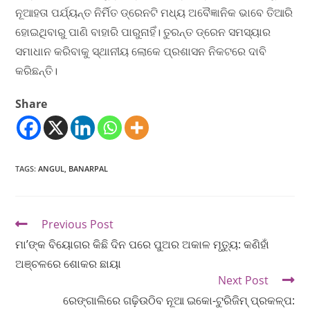
ନୂଆହତା ପର୍ଯ୍ୟନ୍ତ ନିର୍ମିତ ଡ୍ରେନଟି ମଧ୍ୟ ଅବୈଜ୍ଞାନିକ ଭାବେ ତିଆରି
ହୋଇଥିବାରୁ ପାଣି ବାହାରି ପାରୁନାହିଁ। ତୁରନ୍ତ ଡ୍ରେନ ସମସ୍ୟାର
ସମାଧାନ କରିବାକୁ ସ୍ଥାନୀୟ ଲୋକେ ପ୍ରଶାସନ ନିକଟରେ ଦାବି
କରିଛନ୍ତି।
Share
TAGS
:
ANGUL
,
BANARPAL
Previous Post
ମା’ଙ୍କ ବିୟୋଗର କିଛି ଦିନ ପରେ ପୁଅର ଅକାଳ ମୃତ୍ୟୁ: କଣିହାଁ
ଅଞ୍ଚଳରେ ଶୋକର ଛାୟା
Next Post
ରେଙ୍ଗାଲିରେ ଗଢ଼ିଉଠିବ ନୂଆ ଇକୋ-ଟୁରିଜିମ୍ ପ୍ରକଳ୍ପ: