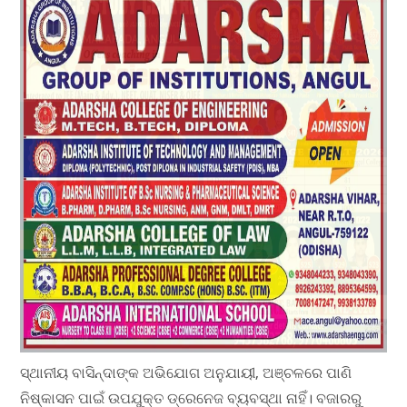
ସ୍ଥାନୀୟ ବାସିନ୍ଦାଙ୍କ ଅଭିଯୋଗ ଅନୁଯାୟୀ, ଅଞ୍ଚଳରେ ପାଣି
ନିଷ୍କାସନ ପାଇଁ ଉପଯୁକ୍ତ ଡ୍ରେନେଜ ବ୍ୟବସ୍ଥା ନାହିଁ। ବଜାରରୁ