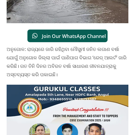
Join Our WhatsApp Channel
ଅନୁଗୋଳ: ରାଜ୍ୟରେ ଜାରି ରହିଥିବା ମୌସୁମୀ ଜନିତ ଲଗାଣ ବର୍ଷା
ଯୋଗୁଁ ଅନୁଗୋଳ ଜିଲ୍ଲା ପାଇଁ ପାଣିପାଗ ବିଭାଗ ‘ରେଡ୍ ଆଲର୍ଟ’ ଜାରି
କରିଛି। ଗତ ତିନି ଦିନର ଅବିରତ ବର୍ଷା ସାଧାରଣ ଜୀବନଯାତ୍ରାକୁ
ଅସ୍ତବ୍ୟସ୍ତ କରି ପକାଇଛି।