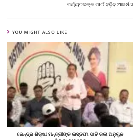
ପର୍ଯ୍ୟଟକଙ୍କ ପାଇଁ ବଢ଼ିବ ଆକର୍ଷଣ
YOU MIGHT ALSO LIKE
କେନ୍ଦ୍ର ଶିକ୍ଷା ମନ୍ତ୍ରୀଙ୍କ ଇସ୍ତଫା ଦାବି କଲା ଅନୁଗୁଳ