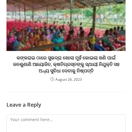
କଙ୍କରାଇ ଠାରେ ସୁଭଦ୍ରା ଖୋଲା ମୁହଁ କୋଇଲା ଖଣି ପାଇଁ
ଜନଶୁଣାଣି ଆୟୋଜିତ, କ୍ଷତିଗ୍ରସ୍ତଙ୍କୁ ସ୍ଥାୟୀ ନିଯୁକ୍ତି ସହ
ଅନ୍ୟ ସୁବିଧା ଦେବାକୁ ନିଷ୍ପତ୍ତି
August 26, 2023
Leave a Reply