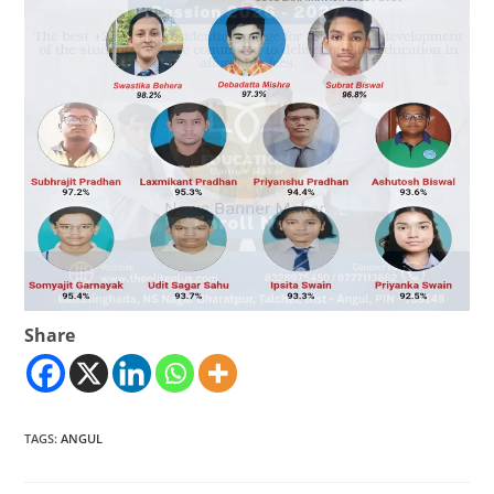
Share
TAGS
:
ANGUL