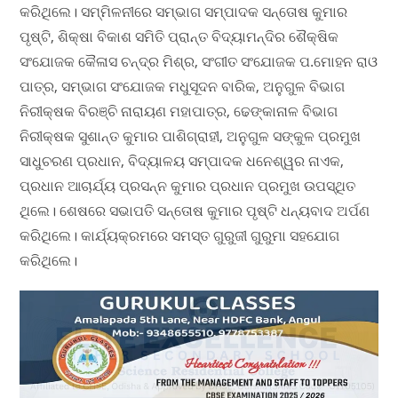
କରିଥିଲେ। ସମ୍ମିଳନୀରେ ସମ୍ଭାଗ ସମ୍ପାଦକ ସନ୍ତୋଷ କୁମାର
ପୃଷ୍ଟି, ଶିକ୍ଷା ବିକାଶ ସମିତି ପ୍ରାନ୍ତ ବିଦ୍ୟାମନ୍ଦିର ଶୈକ୍ଷିକ
ସଂଯୋଜକ କୈଳାସ ଚନ୍ଦ୍ର ମିଶ୍ର, ସଂଗୀତ ସଂଯୋଜକ ପ.ମୋହନ ରାଓ
ପାତ୍ର, ସମ୍ଭାଗ ସଂଯୋଜକ ମଧୁସୂଦନ ବାରିକ, ଅନୁଗୁଳ ବିଭାଗ
ନିରୀକ୍ଷକ ବିରଞ୍ଚି ନାରାୟଣ ମହାପାତ୍ର, ଢେଙ୍କାନାଳ ବିଭାଗ
ନିରୀକ୍ଷକ ସୁଶାନ୍ତ କୁମାର ପାଶିଗ୍ରାହୀ, ଅନୁଗୁଳ ସଙ୍କୁଳ ପ୍ରମୁଖ
ସାଧୁଚରଣ ପ୍ରଧାନ, ବିଦ୍ୟାଳୟ ସମ୍ପାଦକ ଧନେଶ୍ୱର ନାଏକ,
ପ୍ରଧାନ ଆଚାର୍ଯ୍ୟ ପ୍ରସନ୍ନ କୁମାର ପ୍ରଧାନ ପ୍ରମୁଖ ଉପସ୍ଥିତ
ଥିଲେ। ଶେଷରେ ସଭାପତି ସନ୍ତୋଷ କୁମାର ପୃଷ୍ଟି ଧନ୍ୟବାଦ ଅର୍ପଣ
କରିଥିଲେ। କାର୍ଯ୍ୟକ୍ରମରେ ସମସ୍ତ ଗୁରୁଜୀ ଗୁରୁମା ସହଯୋଗ
କରିଥିଲେ।