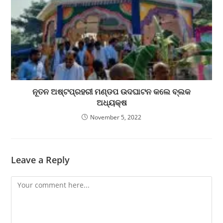
ନୂତନ ଅଷ୍ଟପ୍ରହରୀ ମଣ୍ଡପ ଉଦଘାଟନ କଲେ ବ୍ଲକ
ଅଧ୍ୟକ୍ଷ
November 5, 2022
Leave a Reply