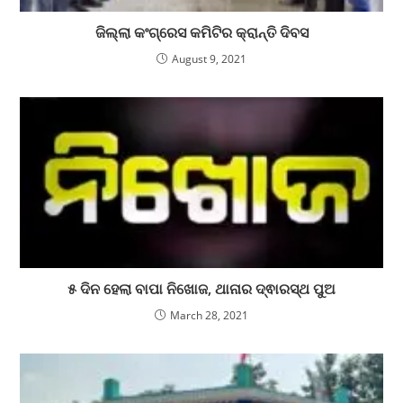
ଜିଲ୍ଲା କଂଗ୍ରେସ କମିଟିର କ୍ରାନ୍ତି ଦିବସ
August 9, 2021
୫ ଦିନ ହେଲା ବାପା ନିଖୋଜ, ଥାନାର ଦ୍ଵାରସ୍ଥ ପୁଅ
March 28, 2021