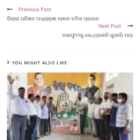
Previous Post
ଜିଲ୍ଲା ପରିଷଦ ଅଧ୍ୟକ୍ଷା ହେଲେ ବବିତା ପ୍ରଧାନ
Next Post
ବାଣଫୁଟାକୁ କେନ୍ଦ୍ରକରି ଭୁଜାଲି ମାଡ଼
YOU MIGHT ALSO LIKE