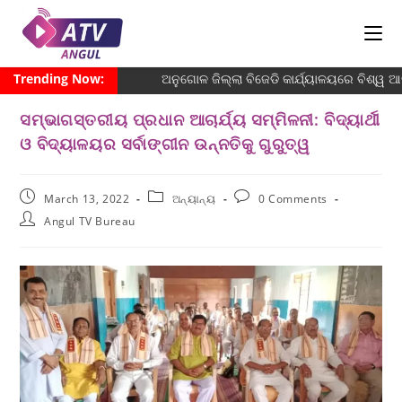
Trending Now:
ଅନୁଗୋଳ ଜିଲ୍ଲା ବିଜେଡି କାର୍ଯ୍ୟାଳୟରେ ବିଶ୍ୱ ଆଦି
ସମ୍ଭାଗସ୍ତରୀୟ ପ୍ରଧାନ ଆଚାର୍ଯ୍ୟ ସମ୍ମିଳନୀ: ବିଦ୍ୟାର୍ଥୀ
ଓ ବିଦ୍ୟାଳୟର ସର୍ବାଙ୍ଗୀନ ଉନ୍ନତିକୁ ଗୁରୁତ୍ୱ
March 13, 2022
ଅନ୍ୟାନ୍ୟ
0 Comments
Angul TV Bureau