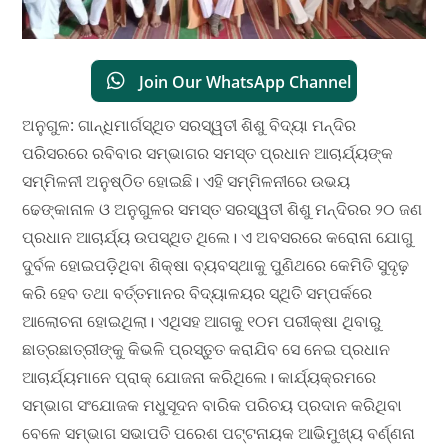
Join Our WhatsApp Channel
ଅନୁଗୁଳ: ଗାନ୍ଧିମାର୍ଗସ୍ଥିତ ସରସ୍ୱତୀ ଶିଶୁ ବିଦ୍ୟା ମନ୍ଦିର
ପରିସରରେ ରବିବାର ସମ୍ଭାଗର ସମସ୍ତ ପ୍ରଧାନ ଆଚାର୍ଯ୍ୟଙ୍କ
ସମ୍ମିଳନୀ ଅନୁଷ୍ଠିତ ହୋଇଛି। ଏହି ସମ୍ମିଳନୀରେ ଉଭୟ
ଢେଙ୍କାନାଳ ଓ ଅନୁଗୁଳର ସମସ୍ତ ସରସ୍ୱତୀ ଶିଶୁ ମନ୍ଦିରର ୨୦ ଜଣ
ପ୍ରଧାନ ଆଚାର୍ଯ୍ୟ ଉପସ୍ଥିତ ଥିଲେ। ଏ ଅବସରରେ କରୋନା ଯୋଗୁ
ଦୁର୍ବଳ ହୋଇପଡ଼ିଥିବା ଶିକ୍ଷା ବ୍ୟବସ୍ଥାକୁ ପୁଣିଥରେ କେମିତି ସୁଦୃଢ଼
କରି ହେବ ତଥା ବର୍ତ୍ତମାନର ବିଦ୍ୟାଳୟର ସ୍ଥିତି ସମ୍ପର୍କରେ
ଆଲୋଚନା ହୋଇଥିଲା। ଏଥିସହ ଆଗକୁ ୧୦ମ ପରୀକ୍ଷା ଥିବାରୁ
ଛାତ୍ରଛାତ୍ରୀଙ୍କୁ କିଭଳି ପ୍ରସ୍ତୁତ କରାଯିବ ସେ ନେଇ ପ୍ରଧାନ
ଆଚାର୍ଯ୍ୟମାନେ ପ୍ରାକ୍‌ ଯୋଜନା କରିଥିଲେ। କାର୍ଯ୍ୟକ୍ରମରେ
ସମ୍ଭାଗ ସଂଯୋଜକ ମଧୁସୂଦନ ବାରିକ ପରିଚୟ ପ୍ରଦାନ କରିଥିବା
ବେଳେ ସମ୍ଭାଗ ସଭାପତି ପରେଶ ପଟ୍ଟନାୟକ ଆଭିମୁଖ୍ୟ ବର୍ଣ୍ଣନା