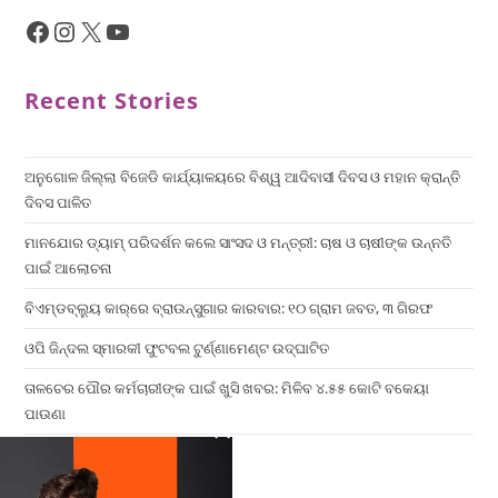
Recent Stories
ଅନୁଗୋଳ ଜିଲ୍ଲା ବିଜେଡି କାର୍ଯ୍ୟାଳୟରେ ବିଶ୍ୱ ଆଦିବାସୀ ଦିବସ ଓ ମହାନ କ୍ରାନ୍ତି
ଦିବସ ପାଳିତ
ମାନଯୋର ଡ୍ୟାମ୍ ପରିଦର୍ଶନ କଲେ ସାଂସଦ ଓ ମନ୍ତ୍ରୀ: ଚାଷ ଓ ଚାଷୀଙ୍କ ଉନ୍ନତି
ପାଇଁ ଆଲୋଚନା
ବିଏମ୍‌ଡବ୍ଲ୍ୟୁ କାର୍‌ରେ ବ୍ରାଉନ୍‌ସୁଗାର କାରବାର: ୧୦ ଗ୍ରାମ ଜବତ, ୩ ଗିରଫ
ଓପି ଜିନ୍ଦଲ ସ୍ମାରକୀ ଫୁଟବଲ ଟୁର୍ଣ୍ଣାମେଣ୍ଟ ଉଦ୍ଘାଟିତ
ତାଳଚେର ପୌର କର୍ମଚାରୀଙ୍କ ପାଇଁ ଖୁସି ଖବର: ମିଳିବ ୪.୫୫ କୋଟି ବକେୟା
ପାଉଣା
×