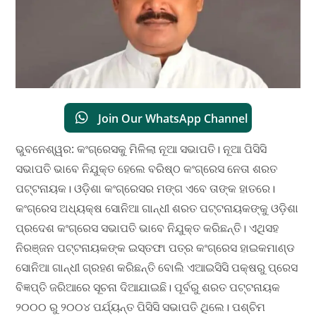
Join Our WhatsApp Channel
ଭୁବନେଶ୍ୱର: କଂଗ୍ରେସକୁ ମିଳିଲା ନୂଆ ସଭାପତି। ନୂଆ ପିସିସି
ସଭାପତି ଭାବେ ନିଯୁକ୍ତ ହେଲେ ବରିଷ୍ଠ କଂଗ୍ରେସ ନେତା ଶରତ
ପଟ୍ଟନାୟକ। ଓଡ଼ିଶା କଂଗ୍ରେସର ମଙ୍ଗ ଏବେ ତାଙ୍କ ହାତରେ।
କଂଗ୍ରେସ ଅଧ୍ୟକ୍ଷ ସୋନିଆ ଗାନ୍ଧୀ ଶରତ ପଟ୍ଟନାୟକଙ୍କୁ ଓଡ଼ିଶା
ପ୍ରଦେଶ କଂଗ୍ରେସ ସଭାପତି ଭାବେ ନିଯୁକ୍ତ କରିଛନ୍ତି। ଏଥିସହ
ନିରଞ୍ଜନ ପଟ୍ଟନାୟକଙ୍କ ଇସ୍ତଫା ପତ୍ର କଂଗ୍ରେସ ହାଇକମାଣ୍ଡ
ସୋନିଆ ଗାନ୍ଧୀ ଗ୍ରହଣ କରିଛନ୍ତି ବୋଲି ଏଆଇସିସି ପକ୍ଷରୁ ପ୍ରେସ
ବିଜ୍ଞପ୍ତି ଜରିଆରେ ସୂଚନା ଦିଆଯାଇଛି। ପୂର୍ବରୁ ଶରତ ପଟ୍ଟନାୟକ
୨୦୦୦ ରୁ ୨୦୦୪ ପର୍ଯ୍ୟନ୍ତ ପିସିସି ସଭାପତି ଥିଲେ। ପଶ୍ଚିମ