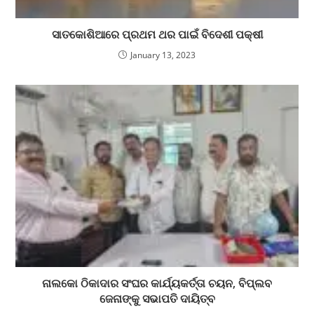
ସାତକୋଶିଆରେ ପ୍ରଥମ ଥର ପାଇଁ ବିଦେଶୀ ପକ୍ଷୀ
January 13, 2023
ନାଲକୋ ଠିକାଦାର ସଂଘର କାର୍ଯ୍ୟକର୍ତ୍ତା ଚୟନ, ବିପ୍ଲବ
ଜେନାଙ୍କୁ ସଭାପତି ଦାୟିତ୍ବ