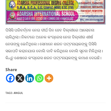
ପିସିସି ପରିବର୍ତ୍ତନ ନେଇ ଦୀର୍ଘ ଦିନ ହେବ ଦିଲ୍ଲୀରେ ଆଲୋଚନା
ଚାଲିଥିଲା। ନିକଟରେ ଅନେକ କଂଗ୍ରେସ ନେତା ଦିଲ୍ଲୀର ଶୀର୍ଷ
ନେତାଙ୍କୁ ଭେଟିଥିଲେ। ସେମାନେ ଶରତ ପଟ୍ଟନାୟକଙ୍କୁ ପିସିସି
ସଭାପତି କରାନଯାଉ ବୋଲି ଦାବି କରିଥିଲେ ବୋଲି ସୂଚନା ମିଳିଥିଲା।
କିନ୍ତୁ ଶେଷରେ କଂଗ୍ରେସ ଶରତ ପଟ୍ଟନାୟକଙ୍କୁ କମାଣ ଦେଇଛି।
Share
TAGS
:
ANGUL