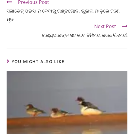
Previous Post
ସିଗାରେଟ୍ ପଇସା ନ ଦେବାରୁ ଗଣ୍ଡଗୋଳ, ଭୁଜାଲି ମାଡ଼ରେ ଜଣେ
ମୃତ
Next Post
ରାଜ୍ୟପାଳଙ୍କ ସହ ଭାବ ବିନିମୟ କଲେ ଚିନ୍ମୟୀ
YOU MIGHT ALSO LIKE