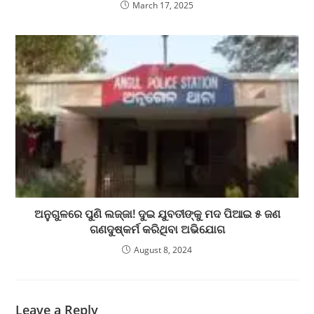
March 17, 2025
ଅନୁଗୁଳରେ ପୁଣି ଲଜ୍ଜା! ଦୁଇ ଯୁବତୀଙ୍କୁ ମଦ ପିଆଇ ୫ ଜଣ
ଗଣଦୁଷ୍କର୍ମ କରିଥିବା ଅଭିଯୋଗ
August 8, 2024
Leave a Reply