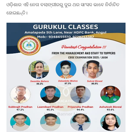
ଓଡ଼ିଶାର ଏହି ନେତା ବଲାଙ୍ଗୀରରୁ ଦୁଇ ଥର ସାଂସଦ ଭାବେ ନିର୍ବାଚିତ
ହୋଇଛନ୍ତି।