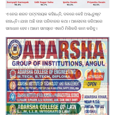
ଏ ନେଇ ଶରତ ପଟ୍ଟନାୟକ କହିଛନ୍ତି, ଦଳରେ କେହି ଅସନ୍ତୁଷ୍ଟ
ନାହାନ୍ତି। ଯାହା ଅଛି ତାହା ପରିବାରର କଥା। ଆଲୋଚନା ଜରିଆରେ
ସମାଧାନ ହେବ। ଆମେ ସମସ୍ତେ ଏକାଠି ମିଶିକରି କାମ କରିବୁ।