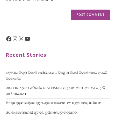
Recent Stories
ଅନୁଗୋଳ ଜିଲ୍ଲା ବିଜେଡି କାର୍ଯ୍ୟାଳୟରେ ବିଶ୍ୱ ଆଦିବାସୀ ଦିବସ ଓ ମହାନ କ୍ରାନ୍ତି
ଦିବସ ପାଳିତ
ମାନଯୋର ଡ୍ୟାମ୍ ପରିଦର୍ଶନ କଲେ ସାଂସଦ ଓ ମନ୍ତ୍ରୀ: ଚାଷ ଓ ଚାଷୀଙ୍କ ଉନ୍ନତି
ପାଇଁ ଆଲୋଚନା
ବିଏମ୍‌ଡବ୍ଲ୍ୟୁ କାର୍‌ରେ ବ୍ରାଉନ୍‌ସୁଗାର କାରବାର: ୧୦ ଗ୍ରାମ ଜବତ, ୩ ଗିରଫ
ଓପି ଜିନ୍ଦଲ ସ୍ମାରକୀ ଫୁଟବଲ ଟୁର୍ଣ୍ଣାମେଣ୍ଟ ଉଦ୍ଘାଟିତ