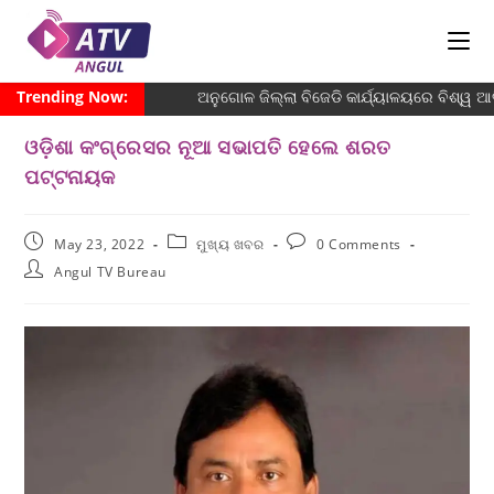
Trending Now:
ଅନୁଗୋଳ ଜିଲ୍ଲା ବିଜେଡି କାର୍ଯ୍ୟାଳୟରେ ବିଶ୍ୱ ଆଦି
ଓଡ଼ିଶା କଂଗ୍ରେସର ନୂଆ ସଭାପତି ହେଲେ ଶରତ
ପଟ୍ଟନାୟକ
May 23, 2022
ମୁଖ୍ୟ ଖବର
0 Comments
Angul TV Bureau