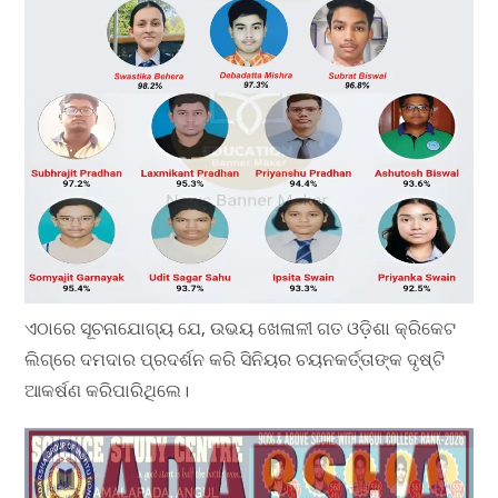
ଏଠାରେ ସୂଚନାଯୋଗ୍ୟ ଯେ, ଉଭୟ ଖେଳାଳୀ ଗତ ଓଡ଼ିଶା କ୍ରିକେଟ
ଲିଗ୍‌ରେ ଦମଦାର ପ୍ରଦର୍ଶନ କରି ସିନିୟର ଚୟନକର୍ତ୍ତାଙ୍କ ଦୃଷ୍ଟି
ଆକର୍ଷଣ କରିପାରିଥିଲେ।