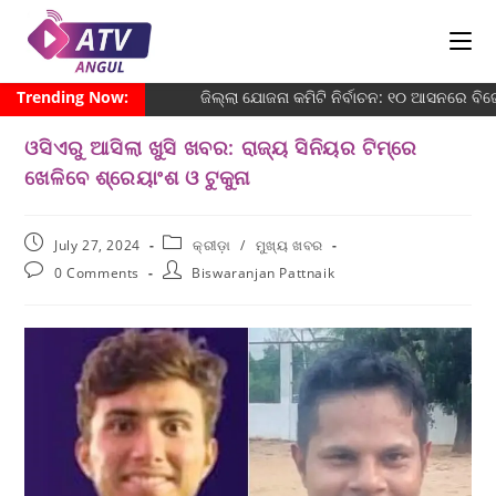
Trending Now:
ଜିଲ୍ଲା ଯୋଜନା କମିଟି ନିର୍ବାଚନ: ୧୦ ଆସନରେ ବିଜେ
ଓସିଏରୁ ଆସିଲା ଖୁସି ଖବର: ରାଜ୍ୟ ସିନିୟର ଟିମ୍‌ରେ
ଖେଳିବେ ଶ୍ରେୟାଂଶ ଓ‌ ଟୁକୁନା
July 27, 2024
କ୍ରୀଡ଼ା
/
ମୁଖ୍ୟ ଖବର
0 Comments
Biswaranjan Pattnaik