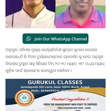
Join Our WhatsApp Channel
ଅନୁଗୁଳ: ଓସିଏର ମୁଖ୍ୟ କାର୍ଯ୍ୟନିର୍ବାହୀ ସୁବ୍ରତ କୁମାର ବେହେରା
ଜଣାଇଛନ୍ତି କି ବିଗତ ଟୁର୍ଣ୍ଣାମେଣ୍ଟରେ ପ୍ରଦର୍ଶନ କୁ ନେଇ ଅନୁଗୁଳ
ଜିଲ୍ଲାର ଟୁକୁନା ସାହୁ ସିନିୟର ଟିମ୍‌ ୨୦-୨୦ ମ୍ୟାଚ୍‌ ଏବଂ ଅନ୍ୟ ମ୍ୟାଚ୍‌
ଗୁଡ଼ିକ ପାଇଁ ଶ୍ରେୟାଂଶ ଭରଦ୍ୱାଜ ଖେଳିବେ।