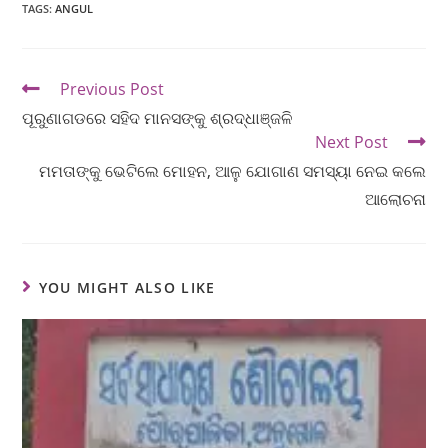
TAGS
:
ANGUL
Previous Post
ପୂରୁଣାଗଡରେ ସହିଦ ମାନସଙ୍କୁ ଶ୍ରଦ୍ଧାଞ୍ଜଳି
Next Post
ମମତାଙ୍କୁ ଭେଟିଲେ ମୋହନ, ଆଳୁ ଯୋଗାଣ ସମସ୍ୟା ନେଇ କଲେ
ଆଲୋଚନା
YOU MIGHT ALSO LIKE