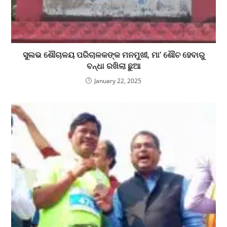
ସୁଲଭ ଶୌଚାଳୟ ପରିଚାଳକଙ୍କ ମନମୁଖୀ, ମା’ ଶୌଚ ହେବାରୁ
ବନ୍ଧା ରଖିଲା ଛୁଆ
January 22, 2025