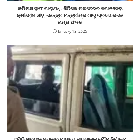
କପିଳାସ ହାଫ ମାରାଥନ୍ : ଜିତିଲେ ତାଳଚେରର ସମାଜସେବୀ
କ୍ଷୀରୋଦ ସାହୁ, କେନ୍ଦ୍ର ମନ୍ତ୍ରୀଙ୍କ ଠାରୁ ଗ୍ରହଣ କଲେ
ତାମ୍ର ଫଳକ
January 13, 2025
ଏମିତି ସାରଙ୍କୁ ଦରକାର ପାହାର ! ଛାତ୍ରୀଙ୍କୁ ଯୌନ ନିର୍ଯାତନା