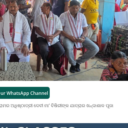
Our WhatsApp Channel
ାମର ଅଧିଷ୍ଠାତ୍ରୀ ଦେବୀ ମା’ ବିଷିରୀଙ୍କ ଯାତ୍ରାର ଖନ୍ଦାଶାଳ ପୂଜା