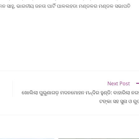
ାନନ ସାହୁ, ଭାରତୀୟ ଜନତା ପାର୍ଟି ପାଳଲହଡା ମଣ୍ଡଳର ମଣ୍ଡଳ ସଭାପତି
Next Post
ଖୋଲିଲା ପୁରୁଣାଗଡ଼ ମଦନମୋହନ ମନ୍ଦିର ହୁଣ୍ଡି: ବାହାରିଲା ନ
ଟଙ୍କା ସହ ସୁନା ଓ ରୁ