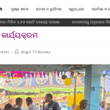
ମୁଖ୍ୟ ଖବର
ଘଟଣା ଓ ଦୁର୍ଘଟଣା
ସ୍ୱତନ୍ତ୍ର
ପ୍ରତିଭା ଓ ବ
ବର: ମିଳିବ ୪.୫୫ କୋଟି ବକେୟା ପାଉଣା
ଡେରଙ୍ଗରୁ ଅନୁଗୋଳ ଜିଲ୍
 କାର୍ଯ୍ୟକ୍ରମ
ments
Angul TV Bureau