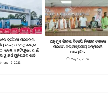
ଲରେ ଦୁର୍ଘଟଣା ପ୍ରସଙ୍ଗ:
ଅନୁଗୁଳ ଜିଲ୍ଲା ବିଜେପି ଲିଗାଲ ସେଲର
ୀୟ ତଦନ୍ତ ସହ ମୃତକଙ୍କ
ପ୍ରଥମ ଜିଲ୍ଲାସ୍ତରୀୟ ସମ୍ମିଳନୀ
୦ ଲକ୍ଷ କ୍ଷତିପୂରଣ ପାଇଁ
ଆୟୋଜିତ
ଲ ୱାକର୍ସ ୟୁନିଅନର ଦାବି
May 12, 2024
June 15, 2023