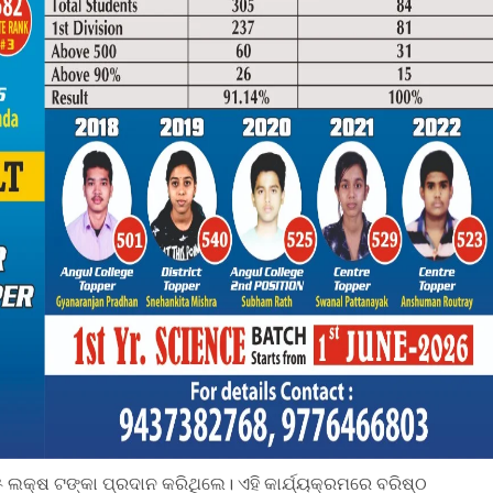
୫ ଲକ୍ଷ ଟଙ୍କା ପ୍ରଦାନ କରିଥିଲେ। ଏହି କାର୍ଯ୍ୟକ୍ରମରେ ବରିଷ୍ଠ