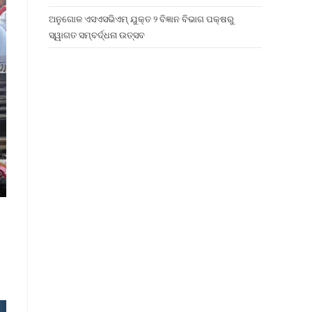
ଅନୁଗୋଳ ଏସଏସଭିଏମ୍ ଯୁକ୍ତ ୨ ବିଜ୍ଞାନ ବିଭାଗ ପକ୍ଷରୁ
ସ୍ୱାଗତ ସମ୍ବର୍ଦ୍ଧନା ଉତ୍ସବ