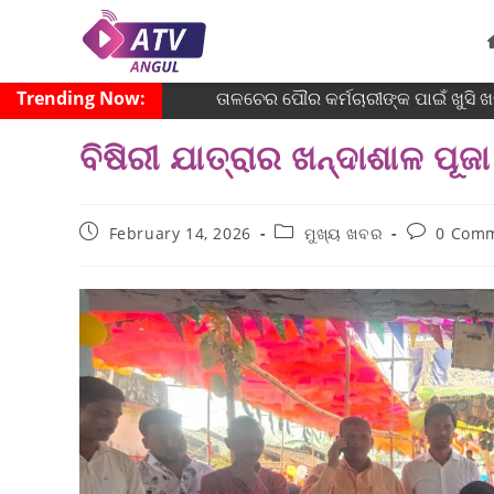
Trending Now:
ତାଳଚେର ପୌର କର୍ମଚାରୀଙ୍କ ପାଇଁ ଖୁସି ଖ
ବିଷିରୀ ଯାତ୍ରାର ଖନ୍ଦାଶାଳ ପୂଜା
February 14, 2026
ମୁଖ୍ୟ ଖବର
0 Com