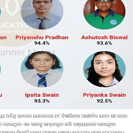
ଖ୍ୟ ଅତିଥି ଭାବରେ ଯୋଗଦେଇ ମା’ ବିଷୀରିଙ୍କ ଆଶୀର୍ବାଦ ନେବା ସହ ଜଗତ
ୋଜିତ ହୋଇଥିବା ଏକ ସଭାକୁ ସମ୍ବୋଧିତ କରି ପଞ୍ଚାୟତରେ ହୋଇଥିବା
ଟଙ୍କାର ତିନୋଟି ମୁଖ୍ୟ ରାସ୍ତାକୁ ମଞ୍ଜୁର ଦେଇଥିବା ସୂଚନା ଦେଇଥିଲେ।