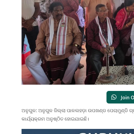
Join 
ଅନୁଗୁଳ: ଅନୁଗୁଳ ଜିଲ୍ଲା ପାଳଲହଡ଼ା ଉପଖଣ୍ଡ ପେଚାମୁଣ୍ଡି ଗ୍ର
କାର୍ଯ୍ୟକ୍ରମ ଅନୁଷ୍ଠିତ ହୋଇଯାଇଛି।