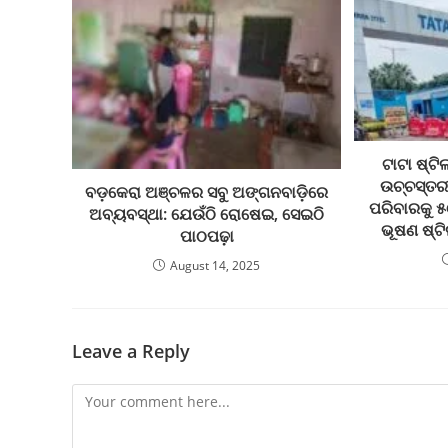
ଟାଟା ଷ୍ଟି
ଉଚ୍ଚସ୍ତର
ବଡ଼କେରା ଅଞ୍ଚଳର ସବୁ ଅଙ୍ଗନବାଡ଼ିରେ
ପରିବାରକୁ ୫
ଅବ୍ୟବସ୍ଥା: ଯେଉଁଠି ରୋଷେଇ, ସେଇଠି
ଭୂଷଣ ଷ୍ଟି
ପାଠପଢ଼ା
August 14, 2025
Leave a Reply