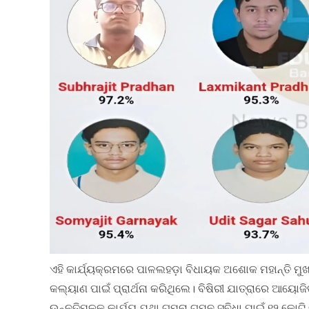
ଏହି କାର୍ଯ୍ୟକ୍ରମରେ ପାଳଲହଡ଼ା ବିଧାୟକ ଅଶୋକ ମହାନ୍ତି ମୁ
କଲ୍ୟାଣ ପାଇଁ ପ୍ରାର୍ଥନା କରିଥିଲେ। ବିଷିରୀ ଯାତ୍ରାରେ ଆୟ
ଉନ୍ନତିମୂଳକ କାର୍ଯ୍ୟ ଯଥା ଗମନା ଗମନ ସୁବିଧା ପାଇଁ ୧୨ କୋଟି 