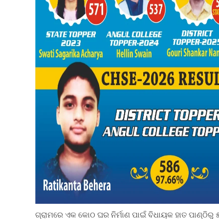
ଗ୍ରାମରେ ଏକ କୋଠ ଘର ନିର୍ମାଣ ପାଇଁ ବିଧାୟକ ହାତ ପାଣ୍ଠିରୁ 