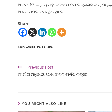
ଆଇନଜୀବୀ ତନ୍ମୟ ସାହୁ, ବରିଷ୍ଠ ନେତା ଲିଙ୍ଗରାଜ ଦାସ, ପଞ୍ଚ
ଆଶିଷ ସାମଲ ଉପସ୍ଥିତ ଥିଲେ।
Share
TAGS
:
ANGUL
,
PALLAHARA
Previous Post
ଫାର୍ମାସୀ ଅଧିକାରୀ ସେବା ସଂଘର ବାର୍ଷିକ ଉତ୍ସବ
YOU MIGHT ALSO LIKE