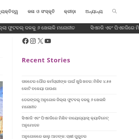
୍ୟକ୍ତିତ୍ୱ
କଳା ଓ ସଂସ୍କୃତି
କ୍ରୀଡ଼ା
ଅନ୍ୟାନ୍ୟ
ଲା ଫୁଟବଲ୍ ଦଳକୁ ୬ ଖେଳାଳି ମନୋନୀତ
ସିଏନଜି ଏବଂ ପିଏନଜିରେ ମି
Recent Stories
ତାଳଚେର ପୌର କର୍ମଚାରୀଙ୍କ ପାଇଁ ଖୁସି ଖବର: ମିଳିବ ୪.୫୫
କୋଟି ବକେୟା ପାଉଣା
ଡେରଙ୍ଗରୁ ଅନୁଗୋଳ ଜିଲ୍ଲା ଫୁଟବଲ୍ ଦଳକୁ ୬ ଖେଳାଳି
ମନୋନୀତ
ସିଏନଜି ଏବଂ ପିଏନଜିରେ ମିଶିବ ବାୟୋଗ୍ୟାସ୍: କ୍ୟାବିନେଟ୍
ଅନୁମୋଦନ
ଅନୁଗୋଳରେ ଭାଲୁ ଆତଙ୍କ: ଚାଷୀ ଗୁରୁତର