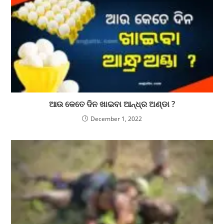
ଆଉ କେତେ ଦିନ ଖାଇବା ଆନ୍ଧ୍ର ଅଣ୍ଡା ?
December 1, 2022