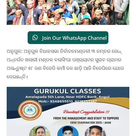
Join Our WhatsApp Channel
ଅନୁଗୁଳ: ଅନୁଗୁଳ ବିଧାନସଭା ନିର୍ବାଚନମଣ୍ଡଳୀ ୩ ନମ୍ବର ଜୋନ୍‌
ଅନ୍ତର୍ଗତ ଖଲାରୀ ମଣ୍ଡଳ ବଲାସିଂଘା ପଞ୍ଚାୟତର ସୁରାବ ଗ୍ରାମର
ଅସନ୍ତୁଷ୍ଟ ୫୮ ଜଣ ବିଜେଡି କର୍ମୀ ଦଳ ଛାଡ଼ି ଆଜି ବିଜେପିରେ ଯୋଗ
ଦେଇଛନ୍ତି।