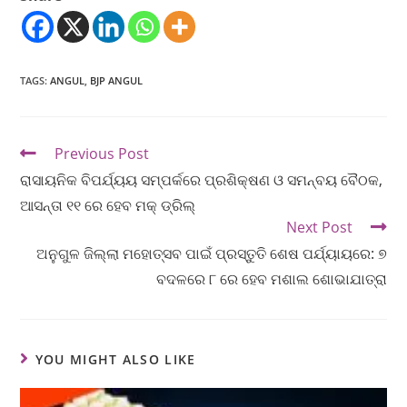
TAGS
:
ANGUL
,
BJP ANGUL
Previous Post
ରାସାୟନିକ ବିପର୍ଯ୍ୟୟ ସମ୍ପର୍କରେ ପ୍ରଶିକ୍ଷଣ ଓ ସମନ୍ବୟ ବୈଠକ,
ଆସନ୍ତା ୧୧ ରେ ହେବ ମକ୍ ଡ୍ରିଲ୍
Next Post
ଅନୁଗୁଳ ଜିଲ୍ଲା ମହୋତ୍ସବ ପାଇଁ ପ୍ରସ୍ତୁତି ଶେଷ ପର୍ଯ୍ୟାୟରେ: ୭
ବଦଳରେ ୮ ରେ ହେବ ମଶାଲ ଶୋଭାଯାତ୍ରା
YOU MIGHT ALSO LIKE