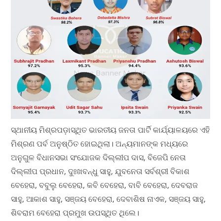
ସ୍ଥାନୀୟ ମିଶ୍ରପଡ଼ାସ୍ଥିତ ଭାରତୀୟ ଜନତା ପାର୍ଟି କାର୍ଯ୍ୟାଳୟରେ ଏହି
ମିଶ୍ରଣ ପର୍ବ ଅନୁଷ୍ଠିତ ହୋଇଥିଲା। ଅନ୍ୟମାନଙ୍କ ମଧ୍ୟରେ
ଅନୁଗୁଳ ବିଧାନସଭା ସଂଯୋଜକ ଦିଲ୍ଲୀପ ଦାସ, ବିଜେପି ନେତା
ଦିଲ୍ଲୀପ ପ୍ରଧାନ, ଦୁଃଖବନ୍ଧୁ ସାହୁ, ଯୁବନେତା ସର୍ବଶ୍ରୀ ବିକାଶ
ବେହେରା, ବବୁଲୁ ବେହେରା, କବି ବେହେରା, ବାବି ବେହେରା, ଦେବରାଜ
ସାହୁ, ଆକାଶ ସାହୁ, ସଞ୍ଜୟ ବେହେରା, ଦେବାଶିଷ ନାଏକ, ସଞ୍ଜୟ ସାହୁ,
ଶିବରାମ ବେହେରା ପ୍ରମୁଖ ଉପସ୍ଥିତ ଥିଲେ।