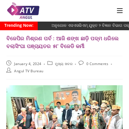
Trending Now:
ଅନୁଗୋଳ ଏସଏସଭିଏମ୍ ଯୁକ୍ତ ୨ ବିଜ୍ଞାନ ବିଭାଗ ପକ୍
ବିଜେପିର ମିଶ୍ରଣ ପର୍ବ : ଆଜି ଶଙ୍ଖ ଛାଡ଼ି ପଦ୍ମ ଧରିଲେ
ବଲାସିଂଘା ପଞ୍ଚାୟତର ୫୮ ବିଜେଡି କର୍ମୀ
January 4, 2024
ମୁଖ୍ୟ ଖବର
0 Comments
Angul TV Bureau