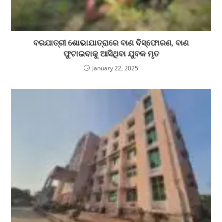
ବରଯାତ୍ରୀ ଶୋଭାଯାତ୍ରାରେ ବାଣ ବିସ୍ଫୋରଣ, ବାଣ
ଫୁଟାଇବାକୁ ଆସିଥିବା ଯୁବକ ମୃତ
January 22, 2025