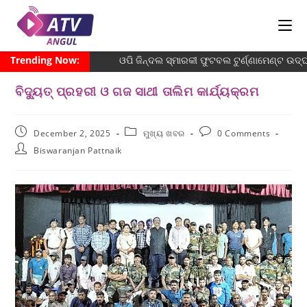
Trending Now:
ଓପି ଜିନ୍ଦଲ ସ୍ମାରକୀ ଫୁଟବଲ ଟୁର୍ଣ୍ଣାମେଣ୍ଟ ଉଦ୍ଘ
ବିଦ୍ୟୁତ୍ ପ୍ରହରୀ ଓ ଗଜ ସାଥୀ ତାଲିମ କାର୍ଯ୍ୟକ୍ରମ
December 2, 2025
ମୁଖ୍ୟ ଖବର
0 Comments
Biswaranjan Pattnaik