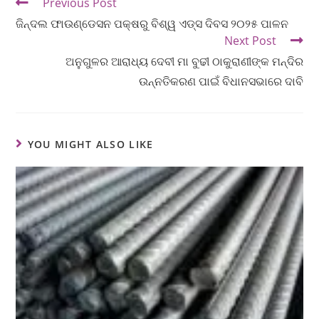
Previous Post
ଜିନ୍ଦଲ ଫାଉଣ୍ଡେସନ ପକ୍ଷରୁ ବିଶ୍ୱ ଏଡ୍‌ସ ଦିବସ ୨୦୨୫ ପାଳନ
Next Post
ଅନୁଗୁଳର ଆରାଧ୍ୟ ଦେବୀ ମା ବୁଢୀ ଠାକୁରାଣୀଙ୍କ ମନ୍ଦିର
ଉନ୍ନତିକରଣ ପାଇଁ ବିଧାନସଭାରେ ଦାବି
YOU MIGHT ALSO LIKE