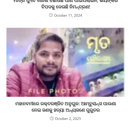
ମାତ୍ର ଫୁଟେ ଖୋଲି ବିଛାଉଛି ପାଣି ପାଇପଲାଇନ, ଭୟଙ୍କର
ବିପଦକୁ ଦେଉଛି ନିମନ୍ତ୍ରଣ!
October 11, 2024
ମହାନବମୀରେ ରକ୍ତରଞ୍ଜିତ ଅନୁଗୁଳ: ଆମ୍ବୁଲାନ୍ସ ପାଉଣା
ନେଇ ଜଣକୁ ହତ୍ୟା ଅନ୍ୟଜଣେ ଗୁରୁତର
October 2, 2025