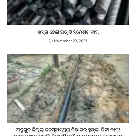
ଶସ୍ତା ହେଲା ରଡ୍ ଓ ସିମେଣ୍ଟ ଦାମ୍
November 23, 2021
ଅନୁଗୁଳ ଜିଲ୍ଲା ଜନସ୍ବାସ୍ଥ୍ୟ ବିଭାଗର ହୁଙ୍କା ପିଟା କାମ!