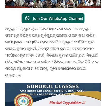
Join Our WhatsApp Channel
ଅନୁଗୁଳ: ଅନୁଗୁଳ ବ୍ଲାକ ଡ଼ାଇମଣ୍ଡ ସଭା କକ୍ଷ ରେ ଅନୁଗୁଳ
ଫରେଷ୍ଟ ଡିଭିଜନ ପକ୍ଷରୁ ବିଦ୍ୟୁତ୍ ପ୍ରହରୀ ଓ ଗଜ ସାଥୀ ତାଲିମ
କାର୍ଯ୍ୟକ୍ରମ ଆୟୋଜିତ ହୋଇଯାଇଛି। ଅନୁଗୁଳ ଆରସିସିଏଫ୍ ଡ଼ା
ସଞ୍ଜୟ କୁମାର ସ୍ବାଇଁ, ଡିଏଫ୍ଓ ନୀତିଶ କୁମାର, ଅବସରପ୍ରାପ୍ତ
ଏସପି(ଜଏଣ୍ଟ ଟାସ୍କ ଫୋର୍ସ) କିଶୋର କୁମାର ପାଣିଗ୍ରାହୀ, ସିଦ୍ଧାର୍ଥ
ଜୈନ, ଏସିଏଫ୍ ଏବଂ ସାତକୋଶିଆ ଡିଭିଜନ, ଆଠମଲ୍ଲିକ ଡିଭିଜନର
ପଦସ୍ଥ ଅଧିକାରୀ ମାନେ ଅତିଥି ରୂପେ ସମାରୋହରେ ଯୋଗ
ଦେଇଥିଲେ।