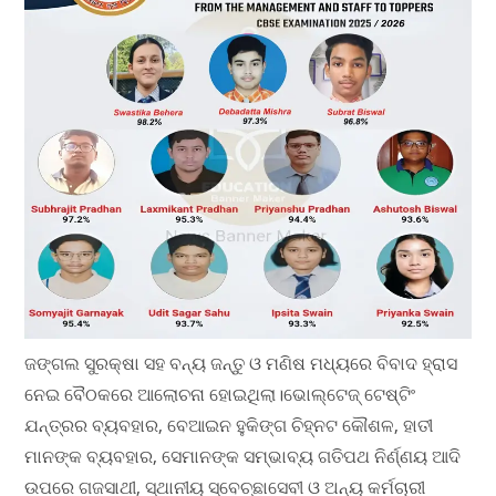
ଜଙ୍ଗଲ ସୁରକ୍ଷା ସହ ବନ୍ୟ ଜନ୍ତୁ ଓ ମଣିଷ ମଧ୍ୟରେ ବିବାଦ ହ୍ରାସ
ନେଇ ବୈଠକରେ ଆଲୋଚନା ହୋଇଥିଲା।ଭୋଲ୍ଟେଜ୍ ଟେଷ୍ଟିଂ
ଯନ୍ତ୍ରର ବ୍ୟବହାର, ବେଆଇନ ହୁକିଙ୍ଗ ଚିହ୍ନଟ କୌଶଳ, ହାତୀ
ମାନଙ୍କ ବ୍ୟବହାର, ସେମାନଙ୍କ ସମ୍ଭାବ୍ୟ ଗତିପଥ ନିର୍ଣ୍ଣୟ ଆଦି
ଉପରେ ଗଜସାଥୀ, ସ୍ଥାନୀୟ ସ୍ବେଚ୍ଛାସେବୀ ଓ ଅନ୍ୟ କର୍ମଚାରୀ