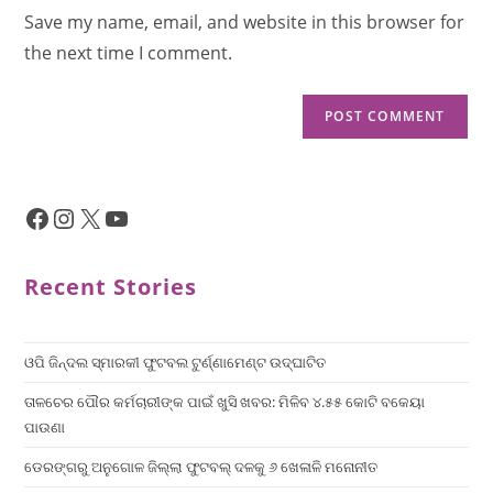
Save my name, email, and website in this browser for
the next time I comment.
Recent Stories
ଓପି ଜିନ୍ଦଲ ସ୍ମାରକୀ ଫୁଟବଲ ଟୁର୍ଣ୍ଣାମେଣ୍ଟ ଉଦ୍ଘାଟିତ
ତାଳଚେର ପୌର କର୍ମଚାରୀଙ୍କ ପାଇଁ ଖୁସି ଖବର: ମିଳିବ ୪.୫୫ କୋଟି ବକେୟା
ପାଉଣା
ଡେରଙ୍ଗରୁ ଅନୁଗୋଳ ଜିଲ୍ଲା ଫୁଟବଲ୍ ଦଳକୁ ୬ ଖେଳାଳି ମନୋନୀତ