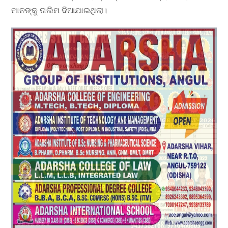
ମାନଙ୍କୁ ତାଲିମ ଦିଆଯାଇଥିଲା।