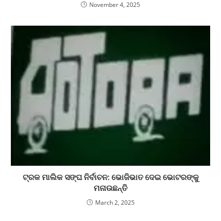
November 4, 2025
ଟ୍ରକ ମାଲିକ ସଙ୍ଘ ନିର୍ବାଚନ: ଭୋଜିଭାତ ଦେଇ ଭୋଟରଙ୍କୁ
ମନାଉଛନ୍ତି
March 2, 2025