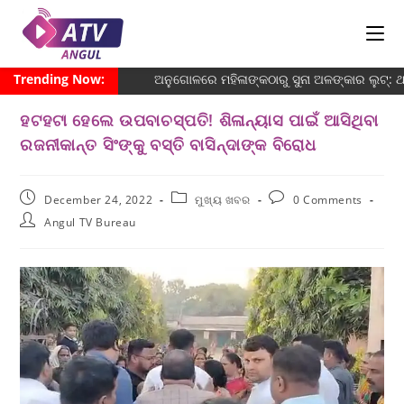
Trending Now:
ଅନୁଗୋଳରେ ମହିଳାଙ୍କଠାରୁ ସୁନା ଅଳଙ୍କାର ଲୁଟ୍: 
ହଟହଟା ହେଲେ ଉପବାଚସ୍ପତି! ଶିଳାନ୍ୟାସ ପାଇଁ ଆସିଥିବା
ରଜନୀକାନ୍ତ ସିଂଙ୍କୁ ବସ୍ତି ବାସିନ୍ଦାଙ୍କ ବିରୋଧ
December 24, 2022
ମୁଖ୍ୟ ଖବର
0 Comments
Angul TV Bureau