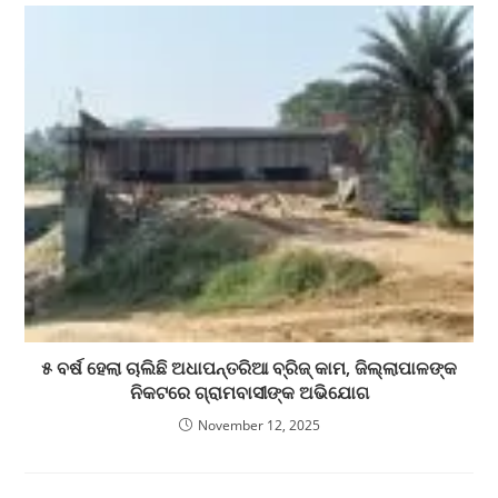
୫ ବର୍ଷ ହେଲା ଚାଲିଛି ଅଧାପନ୍ତରିଆ ବ୍ରିଜ୍ କାମ, ଜିଲ୍ଲାପାଳଙ୍କ
ନିକଟରେ ଗ୍ରାମବାସୀଙ୍କ ଅଭିଯୋଗ
November 12, 2025