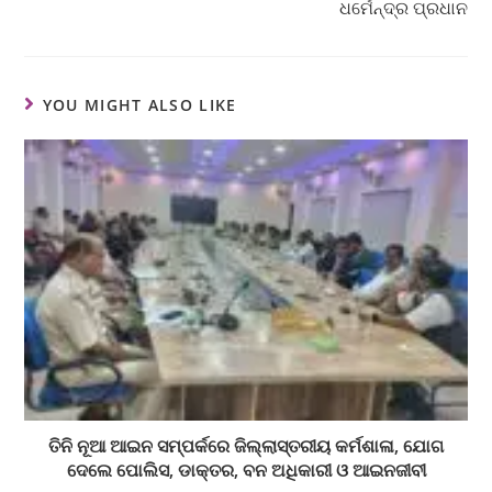
ଧର୍ମେନ୍ଦ୍ର ପ୍ରଧାନ
YOU MIGHT ALSO LIKE
ତିନି ନୂଆ ଆଇନ ସମ୍ପର୍କରେ ଜିଲ୍ଲାସ୍ତରୀୟ କର୍ମଶାଳା, ଯୋଗ
ଦେଲେ ପୋଲିସ, ଡାକ୍ତର, ବନ ଅଧିକାରୀ ଓ ଆଇନଜୀବୀ