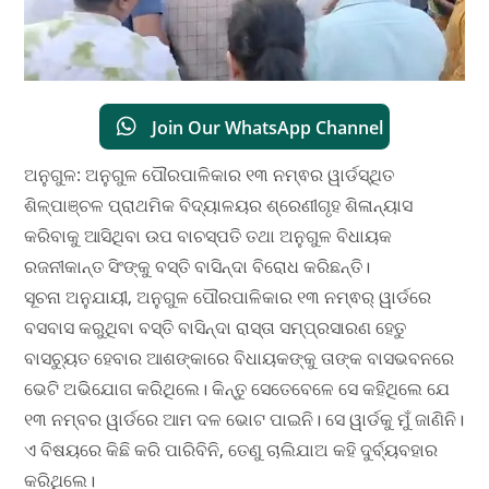
Join Our WhatsApp Channel
ଅନୁଗୁଳ: ଅନୁଗୁଳ ପୌରପାଳିକାର ୧୩ ନମ୍ଵର ୱାର୍ଡସ୍ଥିତ
ଶିଳ୍ପାଞ୍ଚଳ ପ୍ରାଥମିକ ବିଦ୍ୟାଳୟର ଶ୍ରେଣୀଗୃହ ଶିଳାନ୍ୟାସ
କରିବାକୁ ଆସିଥିବା ଉପ ବାଚସ୍ପତି ତଥା ଅନୁଗୁଳ ବିଧାୟକ
ରଜନୀକାନ୍ତ ସିଂଙ୍କୁ ବସ୍ତି ବାସିନ୍ଦା ବିରୋଧ କରିଛନ୍ତି।
ସୂଚନା ଅନୁଯାୟୀ, ଅନୁଗୁଳ ପୌରପାଳିକାର ୧୩ ନମ୍ଵର୍ ୱାର୍ଡରେ
ବସବାସ କରୁଥିବା ବସ୍ତି ବାସିନ୍ଦା ରାସ୍ତା ସମ୍ପ୍ରସାରଣ ହେତୁ
ବାସଚ୍ୟୁତ ହେବାର ଆଶଙ୍କାରେ ବିଧାୟକଙ୍କୁ ତାଙ୍କ ବାସଭବନରେ
ଭେଟି ଅଭିଯୋଗ କରିଥିଲେ। କିନ୍ତୁ ସେତେବେଳେ ସେ କହିଥିଲେ ଯେ
୧୩ ନମ୍ବର ୱାର୍ଡରେ ଆମ ଦଳ ଭୋଟ ପାଇନି। ସେ ୱାର୍ଡକୁ ମୁଁ ଜାଣିନି।
ଏ ବିଷୟରେ କିଛି କରି ପାରିବିନି, ତେଣୁ ଚାଲିଯାଅ କହି ଦୁର୍ବ୍ୟବହାର
କରିଥିଲେ।