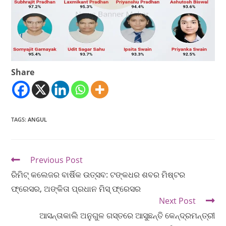
Share
TAGS
:
ANGUL
Previous Post
ରିମିଟ୍ କଲେଜର ବାର୍ଷିକ ଉତ୍ସବ: ଟଙ୍କଧର ଶବର ମିଷ୍ଟର
ଫ୍ରେସର, ଅଙ୍କିତା ପ୍ରଧାନ ମିସ୍ ଫ୍ରେସର
Next Post
ଆସନ୍ତାକାଲି ଅନୁଗୁଳ ଗସ୍ତରେ ଆସୁଛନ୍ତି କେନ୍ଦ୍ରମନ୍ତ୍ରୀ