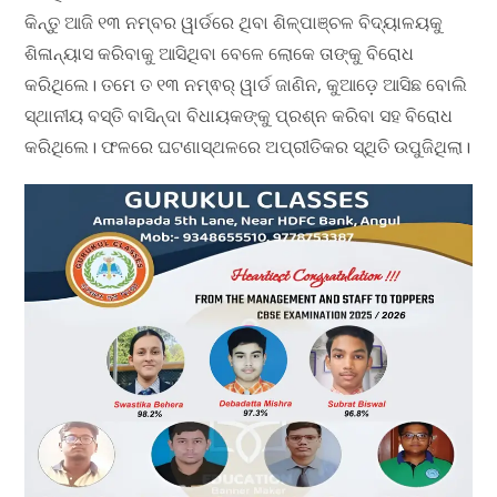
କିନ୍ତୁ ଆଜି ୧୩ ନମ୍ବର ୱାର୍ଡରେ ଥିବା ଶିଳ୍ପାଞ୍ଚଳ ବିଦ୍ୟାଳୟକୁ
ଶିଳାନ୍ୟାସ କରିବାକୁ ଆସିଥିବା ବେଳେ ଲୋକେ ତାଙ୍କୁ ବିରୋଧ
କରିଥିଲେ। ତମେ ତ ୧୩ ନମ୍ଵର୍ ୱାର୍ଡ ଜାଣିନ, କୁଆଡ଼େ ଆସିଛ ବୋଲି
ସ୍ଥାନୀୟ ବସ୍ତି ବାସିନ୍ଦା ବିଧାୟକଙ୍କୁ ପ୍ରଶ୍ନ କରିବା ସହ ବିରୋଧ
କରିଥିଲେ। ଫଳରେ ଘଟଣାସ୍ଥଳରେ ଅପ୍ରୀତିକର ସ୍ଥିତି ଉପୁଜିଥିଲା।