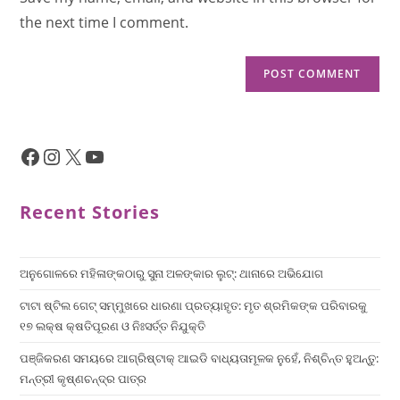
the next time I comment.
Recent Stories
ଅନୁଗୋଳରେ ମହିଳାଙ୍କଠାରୁ ସୁନା ଅଳଙ୍କାର ଲୁଟ୍: ଥାନାରେ ଅଭିଯୋଗ
ଟାଟା ଷ୍ଟିଲ ଗେଟ୍ ସମ୍ମୁଖରେ ଧାରଣା ପ୍ରତ୍ୟାହୃତ: ମୃତ ଶ୍ରମିକଙ୍କ ପରିବାରକୁ
୧୭ ଲକ୍ଷ କ୍ଷତିପୂରଣ ଓ ନିଃସର୍ତ୍ତ ନିଯୁକ୍ତି
ପଞ୍ଜିକରଣ ସମୟରେ ଆଗ୍ରିଷ୍ଟାକ୍ ଆଇଡି ବାଧ୍ୟତାମୂଳକ ନୁହେଁ, ନିଶ୍ଚିନ୍ତ ହୁଅନ୍ତୁ:
ମନ୍ତ୍ରୀ କୃଷ୍ଣଚନ୍ଦ୍ର ପାତ୍ର