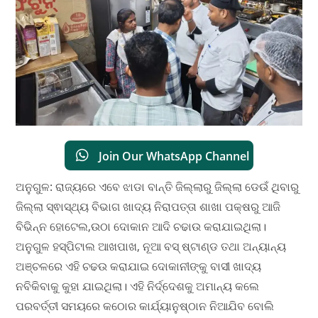
Join Our WhatsApp Channel
ଅନୁଗୁଳ: ରାଜ୍ୟରେ ଏବେ ଝାଡା ବାନ୍ତି ଜିଲ୍ଲାରୁ ଜିଲ୍ଲା ଡେଉଁ ଥିବାରୁ
ଜିଲ୍ଲା ସ୍ଵାସ୍ଥ୍ୟ ବିଭାଗ ଖାଦ୍ୟ ନିରାପତ୍ତା ଶାଖା ପକ୍ଷରୁ ଆଜି
ବିଭିନ୍ନ ହୋଟେଲ,ଉଠା ଦୋକାନ ଆଦି ଚଢାଉ କରାଯାଇଥିଲା।
ଅନୁଗୁଳ ହସ୍ପିଟାଲ ଆଖପାଖ, ନୂଆ ବସ୍ ଷ୍ଟାଣ୍ଡ ତଥା ଅନ୍ୟାନ୍ୟ
ଅଞ୍ଚଳରେ ଏହି ଚଢଉ କରାଯାଇ ଦୋକାନୀଙ୍କୁ ବାସୀ ଖାଦ୍ୟ
ନବିକିବାକୁ କୁହା ଯାଇଥିଲା। ଏହି ନିର୍ଦ୍ଦେଶକୁ ଅମାନ୍ୟ କଲେ
ପରବର୍ତ୍ତୀ ସମୟରେ କଠୋର କାର୍ଯ୍ୟାନୁଷ୍ଠାନ ନିଆଯିବ ବୋଲି