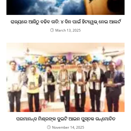
ରାଜ୍ୟରେ ଆଜିଠୁ ବଢିବ ତାତି: ୪ ଦିନ ପାଇଁ ହିଟୱେଭ୍ ନେଇ ଆଲର୍ଟ
March 13, 2025
ପରମାନନ୍ଦ ମିଶ୍ରଙ୍କ ଦୁଇଟି ଆଇନ ପୁସ୍ତକ ଉନ୍ମୋଚିତ
November 14, 2025