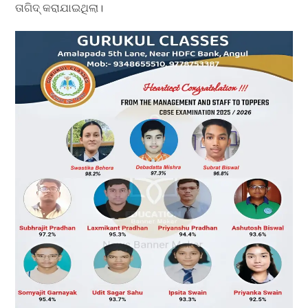
ତାଗିଦ୍ କରାଯାଇଥିଲା।