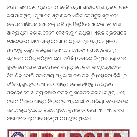
ଚଢାଉ ସମୟରେ ପ୍ରାୟ ୩୦ କେଜି ରନ୍ଧା ଖାଦ୍ୟ ବାସୀ ଥିବାରୁ ନଷ୍ଟ
କରାଯାଇଥିଲା। ନୂଆ ବସ୍ ଷ୍ଟାଣ୍ଡର ଏଲିଟ ରେଷ୍ଟୁରାଣ୍ଟ ଏବଂ
କେଅନ ଆସିଆନା ହୋଟେଲ୍ ଭଳି ପ୍ରତିଷ୍ଠିତ ହୋଟେଲ ରେ ବାସୀ
ଖାଦ୍ୟ ଥିବା ଚଢାଉ ବେଳେ ଦେଖିବାକୁ ମିଳିଥିଲା। ଏଭଳି ପ୍ରତିଷ୍ଠିତ
ହୋଟେଲରେ ବାସୀ ଖାଦ୍ୟ ରଖା ଯାଇଥିବା ସ୍ବାସ୍ଥ୍ୟ ଅଧିକାରୀ
ମାନଙ୍କୁ ତାଜୁବ କରିଥିଲା। ସେମାନେ ହୋଟେଲ ପରିଚାଳକଙ୍କୁ
ଏଥିନେଇ ତାଗିଦ୍ କରିଥିବା ଜଣା ପଡ଼ିଛି। ଚକାଚକ୍ ଦିଶୁଥିବା ହୋଟେଲ
ଗୁଡିକରେ ଏଭଳି ଅନିୟମିତତା ବିରୁଦ୍ଧରେ କଡା କାର୍ଯ୍ୟାନୁଷ୍ଠାନ
ନିଆଯିବ ବୋଲି ସ୍ବାସ୍ଥ୍ୟ ଅଧିକାରୀ ଜଣାଇଛନ୍ତି।ଏହାଛଡା ବିଭିନ୍ନ
ଦହିବରା,ଗୁପଚୁପ ତଥା ଉଠା ଖାଦ୍ୟ ଦୋକାନୀଙ୍କୁ ଉପଯୁକ୍ତ
ପରିବେଶରେ ଖାଦ୍ୟ ତିଆରି କରିବାକୁ ସଚେତନ କରାଯାଇଥିଲା। ଏହି
ଚଢାଉ ଟିମରେ ଖାଦ୍ୟ ନିରାପତ୍ତା ଅଧିକାରୀ ହରପ୍ରିୟା ବେହେରାଙ୍କ
ସହ ହେଲ୍‌ଥ ସୁପରଭାଇଜର ସୁଭିର କୁମାର ବେହେରା ଏବଂ ଏମଟିଏସ
ନୀଳାମ୍ବର ପ୍ରଧାନ ପ୍ରମୁଖ ଉପସ୍ଥିତ ଥିଲେ।