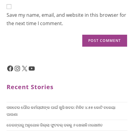
Save my name, email, and website in this browser for
the next time I comment.
Recent Stories
ତାଳଚେର ପୌର କର୍ମଚାରୀଙ୍କ ପାଇଁ ଖୁସି ଖବର: ମିଳିବ ୪.୫୫ କୋଟି ବକେୟା
ପାଉଣା
ଡେରଙ୍ଗରୁ ଅନୁଗୋଳ ଜିଲ୍ଲା ଫୁଟବଲ୍ ଦଳକୁ ୬ ଖେଳାଳି ମନୋନୀତ