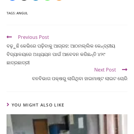
TAGS
:
ANGUL
Previous Post
ବଢ଼ୁଛି କେଭିରେ ପଢ଼ିବାକୁ ଆଗ୍ରହ: ଆଠମଲ୍ଲିକ କେନ୍ଦ୍ରୀୟ
ବିଦ୍ୟାଳୟରେ ଅଧ୍ୟୟନ ପାଇଁ ଆବେଦନ କରିଛନ୍ତି ୪୨୯
ଛାତ୍ରଛାତ୍ରୀ
Next Post
ବନବିଭାଗ ପକ୍ଷରୁ ଲାଗିଥିବା ହାଇମାଷ୍ଟ ଲାଇଟ ଚୋରି
YOU MIGHT ALSO LIKE