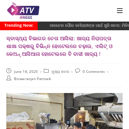
Trending Now:
ତାଳଚେର ପୌର କର୍ମଚାରୀଙ୍କ ପାଇଁ ଖୁସି ଖବର: ମିଳ
ସ୍ବାସ୍ଥ୍ୟ ବିଭାଗର ଚେତା ଆସିଲା: ଖାଦ୍ୟ ନିରାପତ୍ତା
ଶାଖା ପକ୍ଷରୁ ବିଭିନ୍ନ ହୋଟେଲରେ ଚଢ଼ାଉ, ଏଲିଟ୍ ଓ
କେଅନ୍ ଆସିଆନା ହୋଟେଲରେ ବି ବାସୀ ଖାଦ୍ୟ !
June 16, 2025
ମୁଖ୍ୟ ଖବର
0 Comments
Biswaranjan Pattnaik