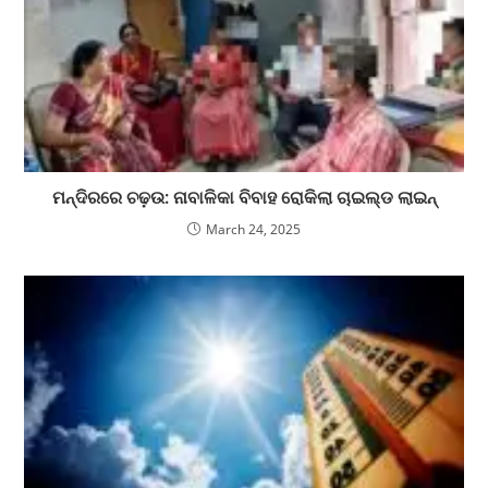
ମନ୍ଦିରରେ ଚଢ଼ଉ: ନାବାଳିକା ବିବାହ ରୋକିଲା ଚାଇଲ୍ଡ ଲାଇନ୍
March 24, 2025