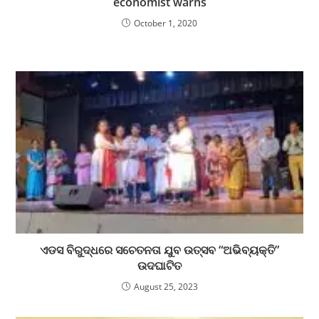
economist warns
October 1, 2020
ଏଡସ ବିରୁଦ୍ଧରେ ସଚେତନତା ଯୁବ ଉତ୍ସବ “ଅଭିବ୍ୟକ୍ତି”
ଉଦଘାଟିତ
August 25, 2023