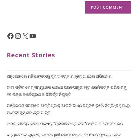
Recent Stories
ଅନୁଗୋଳରେ ମହିଳାଙ୍କଠାରୁ ସୁନା ଅଳଙ୍କାର ଲୁଟ୍: ଥାନାରେ ଅଭିଯୋଗ
ଟାଟା ଷ୍ଟିଲ ଗେଟ୍ ସମ୍ମୁଖରେ ଧାରଣା ପ୍ରତ୍ୟାହୃତ: ମୃତ ଶ୍ରମିକଙ୍କ ପରିବାରକୁ
୧୭ ଲକ୍ଷ କ୍ଷତିପୂରଣ ଓ ନିଃସର୍ତ୍ତ ନିଯୁକ୍ତି
ପଞ୍ଜିକରଣ ସମୟରେ ଆଗ୍ରିଷ୍ଟାକ୍ ଆଇଡି ବାଧ୍ୟତାମୂଳକ ନୁହେଁ, ନିଶ୍ଚିନ୍ତ ହୁଅନ୍ତୁ:
ମନ୍ତ୍ରୀ କୃଷ୍ଣଚନ୍ଦ୍ର ପାତ୍ର
ଜିଲ୍ଲା ସାହିତ୍ୟ ସଂସଦ ପକ୍ଷରୁ “ପ୍ରଭାବିତ ପ୍ରତିଭା”ଉପରେ ଆଲୋଚନାଚକ୍ର
ବନ୍ୟାଜଳରେ ଭୁଶୁଡ଼ିଲା ବାଟବାୟାଣୀ ଭୋଗମଣ୍ଡପ, ବିପଦରେ ମୁଖ୍ୟ ମନ୍ଦିର