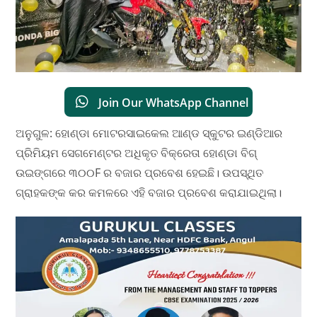
Join Our WhatsApp Channel
ଅନୁଗୁଳ: ହୋଣ୍ଡା ମୋଟରସାଇକେଲ ଆଣ୍ଡ ସ୍କୁଟର ଇଣ୍ଡିଆର
ପ୍ରିମିୟମ ସେଗମେଣ୍ଟର ଅଧିକୃତ ବିକ୍ରେତା ହୋଣ୍ଡା ବିଗ୍
ଉଇଙ୍ଗରେ ୩୦୦F ର ବଜାର ପ୍ରବେଶ ହେଇଛି। ଉପସ୍ଥିତ
ଗ୍ରାହକଙ୍କ କର କମଳରେ ଏହି ବଜାର ପ୍ରବେଶ କରାଯାଇଥିଲା।