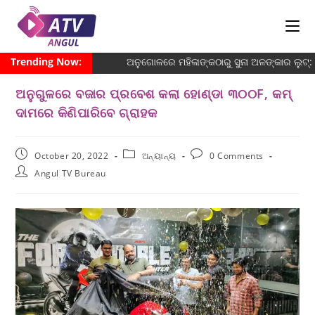
Trending Now:
ଅନୁଗୋଳରେ ମହିଳାଙ୍କଠାରୁ ସୁନା ଅଳଙ୍କାର ଲୁଟ୍
ଅନୁଗୁଳରେ ବଜାର ପ୍ରବେଶ କଲା ହୋଣ୍ଡା ୩୦୦F, କମ୍
ଦାମରେ କିଣିପାରିବେ ଗ୍ରାହକ
October 20, 2022
ଅନ୍ୟାନ୍ୟ
0 Comments
Angul TV Bureau