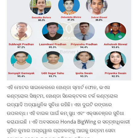
ଏହି ମୋଟର ସାଇକେଲରେ ହୋଣ୍ଡା ସ୍ମାର୍ଟ ଫୋନ, ଭଏସ
କଣ୍ଟ୍ରୋଲ ସିଷ୍ଟମ, ହୋଣ୍ଡା ସିଲେକ୍ଟବଲ ଟର୍କ କଣ୍ଟ୍ରୋଲ
ଇତ୍ୟାଦି ଅତ୍ୟାଧୁନିକ ସୁବିଧା ରହିଛି। ଏହା ଦୁଇଟି ରଙ୍ଗରେ
ଉପଲବ୍ଧ। ଏହି ବାଇକ ପାଇଁ କମ୍ ସୁଧ ଏବଂ ଏକ୍ସଚେଞ୍ଜର ସୁବିଧା
କରାଯାଇଛି । ଏହି ଅବସରରେ Honda BigWing ର ସତ୍ତ୍ଵାଧିକାରୀ
ସୁଜିତ କୁମାର ଅଗ୍ରୱାଲ ଗ୍ରାହକଙ୍କୁ ଆଗକୁ ଉତ୍ତମ ସେବା