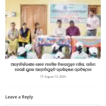
ଆତ୍ମନିର୍ଭରଶୀଳ ହେବେ ମାନସିକ ବିକାରମୁକ୍ତ ମହିଳା, ତାଲିମ
ଦେଉଛି ୟୁକୋ ଆତ୍ମନିଯୁକ୍ତି ପ୍ରଶିକ୍ଷଣ ପ୍ରତିଷ୍ଠାନ
August 13, 2024
Leave a Reply