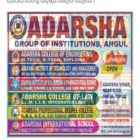
ଯୋଗାଇ ଦେବାକୁ ଲକ୍ଷ୍ୟ ରଖିଥିବା କହିଥିଲେ।