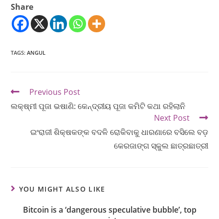
Share
TAGS
:
ANGUL
Previous Post
ଲକ୍ଷ୍ମୀ ପୂଜା ଭଷାଣି: କେନ୍ଦ୍ରୀୟ ପୂଜା କମିଟି କଥା ରହିଲାନି
Next Post
ଇଂରାଜୀ ଶିକ୍ଷକଙ୍କ ବଦଳି ରୋକିବାକୁ ଧାରଣାରେ ବସିଲେ ବଡ଼
କେରଜାଙ୍ଗ ସ୍କୁଲ ଛାତ୍ରଛାତ୍ରୀ
YOU MIGHT ALSO LIKE
Bitcoin is a ‘dangerous speculative bubble’, top