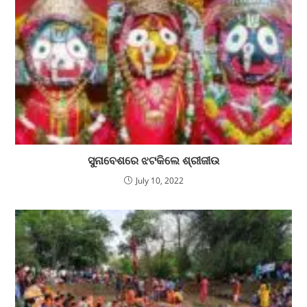
ସୁନାବେଶରେ ଝଟକିଲେ ଶ୍ରୀଜୀଉ
July 10, 2022