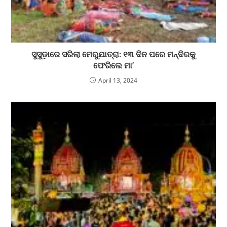
ସୁସୁଡ଼ାରେ ସରିଲା ମେରୁଯାତ୍ରା: ୧୩ ଦିନ ପରେ ମନ୍ଦିରକୁ
ଫେରିଲେ ମା’
April 13, 2024