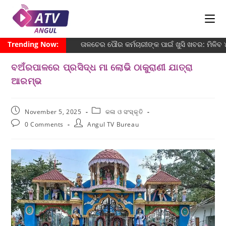
Trending Now:
ତାଳଚେର ପୌର କର୍ମଚାରୀଙ୍କ ପାଇଁ ଖୁସି ଖବର: ମିଳିବ
ବଅଁରପାଳରେ ପ୍ରସିଦ୍ଧ ମା ଲୋଭି ଠାକୁରାଣୀ ଯାତ୍ରା
ଆରମ୍ଭ
November 5, 2025
କଳା ଓ ସଂସ୍କୃତି
0 Comments
Angul TV Bureau