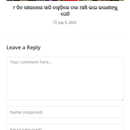
୯ ଦିନ ଲୀଳାଖେଳା ସାରି ବାହୁଡ଼ିଲେ ଚକା ଆଖି ଭାଇ ଭଉଣୀଙ୍କୁ
ଘେନି
July 5, 2025
Leave a Reply