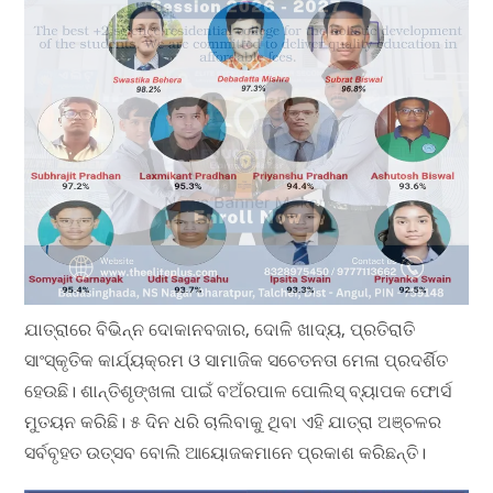
ଯାତ୍ରାରେ ବିଭିନ୍ନ ଦୋକାନବଜାର, ଦୋଳି ଖାଦ୍ୟ, ପ୍ରତିରାତି
ସାଂସ୍କୃତିକ କାର୍ଯ୍ୟକ୍ରମ ଓ ସାମାଜିକ ସଚେତନତା ମେଳା ପ୍ରଦର୍ଶିତ
ହେଉଛି। ଶାନ୍ତିଶୃଙ୍ଖଳା ପାଇଁ ବଅଁରପାଳ ପୋଲିସ୍ ବ୍ୟାପକ ଫୋର୍ସ
ମୁତୟନ କରିଛି। ୫ ଦିନ ଧରି ଚାଲିବାକୁ ଥିବା ଏହି ଯାତ୍ରା ଅଞ୍ଚଳର
ସର୍ବବୃହତ ଉତ୍ସବ ବୋଲି ଆୟୋଜକମାନେ ପ୍ରକାଶ କରିଛନ୍ତି।