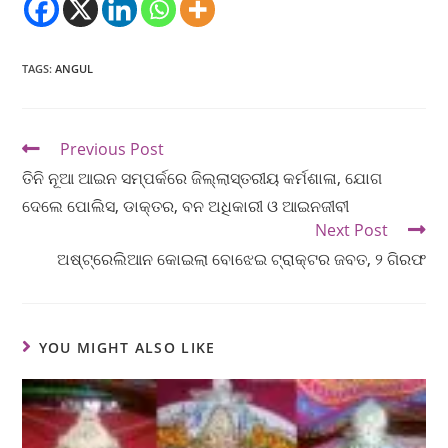
TAGS
:
ANGUL
Previous Post
ତିନି ନୂଆ ଆଇନ ସମ୍ପର୍କରେ ଜିଲ୍ଲାସ୍ତରୀୟ କର୍ମଶାଳା, ଯୋଗ
ଦେଲେ ପୋଲିସ, ଡାକ୍ତର, ବନ ଅଧିକାରୀ ଓ ଆଇନଜୀବୀ
Next Post
ଅଷ୍ଟ୍ରେଲିଆନ କୋଇଲା ବୋଝେଇ ଟ୍ରାକ୍ଟର ଜବତ, ୨ ଗିରଫ
YOU MIGHT ALSO LIKE