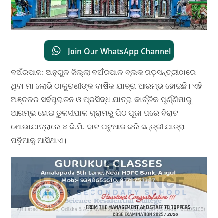
Join Our WhatsApp Channel
ବଅଁରପାଳ: ଅନୁଗୁଳ ଜିଲ୍ଲା ବଅଁରପାଳ ବ୍ଲକ ଗଡ଼ସନ୍ତ୍ରୀଠାରେ
ଥିବା ମା ଲୋଭି ଠାକୁରାଣୀଙ୍କ ବାର୍ଷିକ ଯାତ୍ରା ଆରମ୍ଭ ହୋଇଛି। ଏହି
ଅଞ୍ଚଳର ସର୍ବପୁରାତନ ଓ ପ୍ରସିଦ୍ଧ ଯାତ୍ରା କାର୍ତ୍ତିକ ପୂର୍ଣ୍ଣିମାରୁ
ଆରମ୍ଭ ହୋଇ ତୁଳସୀପାଳ ଗ୍ରାମରୁ ପିଠ ପୂଜା ପରେ ବିରାଟ
ଶୋଭାଯାତ୍ରାରେ ୪ କି.ମି. ବାଟ ପଟୁଆର କରି ସନ୍ତ୍ରୀ ଯାତ୍ରା
ପଡ଼ିଆକୁ ଆସିଥାଏ।