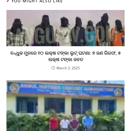
YOU MIGHT ALSO LIKE
ବନ୍ଧୁକ ମୁନରେ ୧୦ ଲକ୍ଷ ଟଙ୍କା ଲୁଟ୍ ଘଟଣା: ୭ ଜଣ ଗିରଫ, ୫
ଲକ୍ଷ ଟଙ୍କା ଜବତ
March 3, 2025