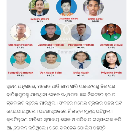
ସୂଚନା ଅନୁସାରେ, ମନୋଜ ଆଜି କାମ ସାରି ତାଳଚେରରୁ ନିଜ ଘର
ବାରିହାପୁରକୁ ଯାଉଥିବା ବେଳେ ସନ୍ଥପଡା ଛକ ନିକଟରେ ହଠାତ
ଟ୍ରଲରଟି ବ୍ରେକ ମାରିଥିଲା। ଫଳରେ ମନୋଜ ଟ୍ରଲର ପଛର ପିଟି
ହୋଇଯାଇଥିଲେ। ଘଟଣାସ୍ଥଳରେ ହିଁ ତାଙ୍କ ମୃତ୍ୟୁ ଘଟିଥିଲା।
କ୍ଷତିପୂରଣ ଦାବିରେ ସ୍ଥାନୀୟ ଲୋକ ଓ ପରିବାର ରାସ୍ତାରୋକ କରି
ଆନ୍ଦୋଳନ କରିଥିଲେ। ପରେ ତାଳଚେର ପୋଲିସ ପହଞ୍ଚି