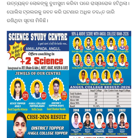
ଉତ୍ତ୍ୟକ୍ତ ଲୋକଙ୍କୁ ବୁଝାସୁଝା କରିବା ପରେ ରାସ୍ତାରୋକ ହଟିଥିଲା।
ପୋଲିସ ଟ୍ରଲରକୁ ଜବତ କରି ଘଟଣାର ଅଧିକ ତଦନ୍ତ ଜାରି
ରଖିଥିବା ସୂଚନା ମିଳିଛି।