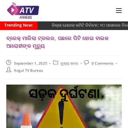
Trending Now:
ଜିଲ୍ଲା ଯୋଜନା କମିଟି ନିର୍ବାଚନ: ୧୦ ଆସନରେ ବିଜେଡ
ବ୍ରେକ୍ ମାରିଲା ଟ୍ରଲର, ପଛରେ ପିଟି ହୋଇ ବାଇକ
ଆରୋହୀଙ୍କ ମୃତ୍ୟୁ
September 1, 2025
ମୁଖ୍ୟ ଖବର
0 Comments
Angul TV Bureau