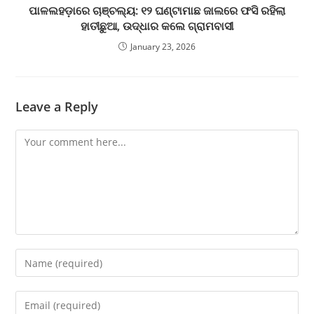
ପାଳଲହଡ଼ାରେ ଚାଞ୍ଚଲ୍ୟ: ୧୨ ଘଣ୍ଟାମାଛ ଜାଲରେ ଫସି ରହିଲା
ହାତୀଛୁଆ, ଉଦ୍ଧାର କଲେ ଗ୍ରାମବାସୀ
January 23, 2026
Leave a Reply