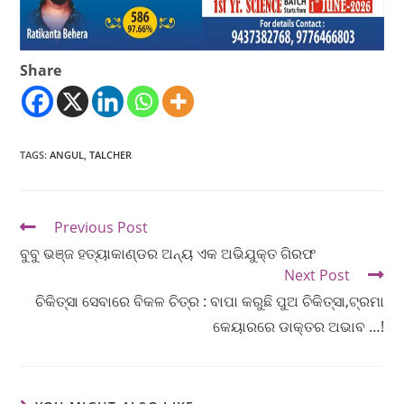
Share
TAGS
:
ANGUL
,
TALCHER
Previous Post
ବୁବୁ ଭଞ୍ଜ ହତ୍ୟାକାଣ୍ଡର ଅନ୍ୟ ଏକ ଅଭିଯୁକ୍ତ ଗିରଫ
Next Post
ଚିକିତ୍ସା ସେବାରେ ବିକଳ ଚିତ୍ର : ବାପା କରୁଛି ପୁଅ ଚିକିତ୍ସା,ଟ୍ରମା
କେୟାରରେ ଡାକ୍ତର ଅଭାବ …!