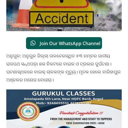
Join Our WhatsApp Channel
ଅନୁଗୁଳ: ଅନୁଗୁଳ ଜିଲ୍ଲା ତାଳଚେରସ୍ଥିତ ୫୩ ନମ୍ବର ଜାତୀୟ
ରାଜପଥ ସନ୍ଥପଡ଼ା ଛକ ନିକଟରେ ବାଇକ ଓ ଟ୍ରଲର ଦୁର୍ଘଟଣା।
ଘଟଣାସ୍ଥଳରେ ବାଇକ୍ ଚାଳକଙ୍କ ମୃତ୍ୟୁ। ମୃତକ ହେଲେ ବାରିହାପୁର
ଅଞ୍ଚଳର ମନୋଜ ବେହେରା।