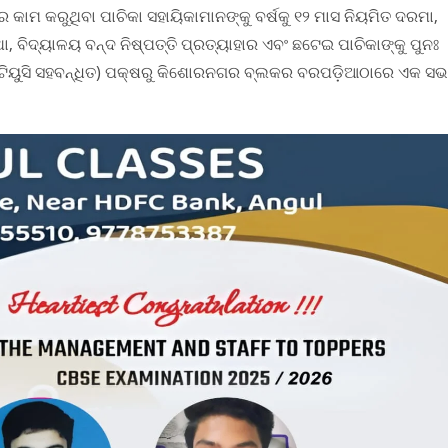
ାମ କରୁଥିବା ପାଚିକା ସହାୟିକାମାନଙ୍କୁ ବର୍ଷକୁ ୧୨ ମାସ ନିୟମିତ ଦରମା,
 ବିଦ୍ୟାଳୟ ବନ୍ଦ ନିଷ୍ପତ୍ତି ପ୍ରତ୍ୟାହାର ଏବଂ ଛଟେଇ ପାଚିକାଙ୍କୁ ପୁନଃ
ଆଇୟୁଟିୟୁସି ସହବନ୍ଧିତ) ପକ୍ଷରୁ କିଶୋରନଗର ବ୍ଲକର ବରପଡ଼ିଆଠାରେ ଏକ ସଭ