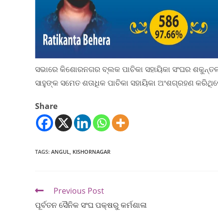
ସଭାରେ କିଶୋରନଗର ବ୍ଲକ ପାଚିକା ସହାୟିକା ସଂଘର ଶକୁନ୍ତଳା ସାହୁ
ସାହୁଙ୍କ ସମେତ ଶତାଧିକ ପାଚିକା ସହାୟିକା ଅଂଶଗ୍ରହଣ କରିଥି
Share
TAGS
:
ANGUL
,
KISHORNAGAR
Previous Post
ପୂର୍ବତନ ସୈନିକ ସଂଘ ପକ୍ଷରୁ କର୍ମଶାଳା