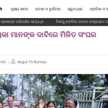
ମୁଖ୍ୟ ଖବର
ଘଟଣା ଓ ଦୁର୍ଘଟଣା
ସ୍ୱତନ୍ତ୍ର
ପ୍ରତିଭା ଓ ବ
କ୍ଷେତ୍ର ପରିଦର୍ଶନ ସମ୍ପନ୍ନ
ବିଲରୁ ଫେରିବା ବେଳେ ବଜ୍ରାଘାତ: ଜଣ
ିକା ମାନଙ୍କ ଦାବିରେ ମିଳିତ ସଂଘର
nts
Angul TV Bureau