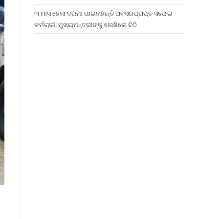
୩ ମାସ ହେଲା ଦରମା ପାଇନାହାନ୍ତି ଅବସରପ୍ରାପ୍ତ ସଫେଇ
କର୍ମଚାରୀ: ମୁଖ୍ୟମନ୍ତ୍ରୀଙ୍କୁ ଲେଖିଲେ ଚିଠି