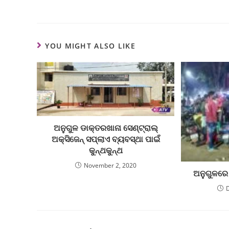
YOU MIGHT ALSO LIKE
ଅନୁଗୁଳ ଡାକ୍ତରଖାନା ସେଣ୍ଟ୍ରାଲ୍‌
ଅକ୍ସିଜେନ୍‌ ସପ୍ଲାଏ ବ୍ୟବସ୍ଥା ପାଇଁ
କୁନ୍ଥକୁନ୍ଥ
November 2, 2020
ଅନୁଗୁଳରେ ଶ