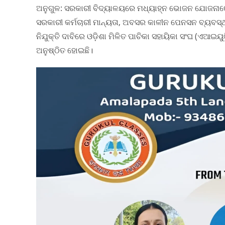
ଅନୁଗୁଳ: ସରକାରୀ ବିଦ୍ୟାଳୟରେ ମଧ୍ୟାହ୍ନ ଭୋଜନ ଯୋଜନାରେ କ
ସରକାରୀ କର୍ମଚାରୀ ମାନ୍ୟତା, ଅବସର କାଳୀନ ପେନସନ ବ୍ୟବସ୍ଥା,
ନିଯୁକ୍ତି ଦାବିରେ ଓଡ଼ିଶା ମିଳିତ ପାଚିକା ସହାୟିକା ସଂଘ (ଏ
ଅନୁଷ୍ଠିତ ହୋଇଛି।