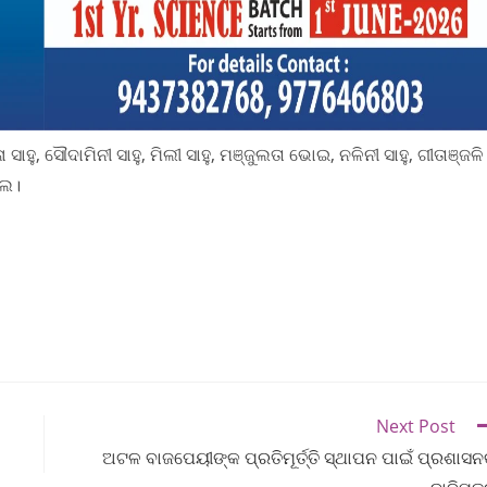
, ସୌଦାମିନୀ ସାହୁ, ମିଲୀ ସାହୁ, ମଞ୍ଜୁଲତା ଭୋଇ, ନଳିନୀ ସାହୁ, ଗୀତାଞ୍ଜଳି
ଲେ।
Next Post
ଅଟଳ ବାଜପେୟୀଙ୍କ ପ୍ରତିମୂର୍ତ୍ତି ସ୍ଥାପନ ପାଇଁ ପ୍ରଶାସନ