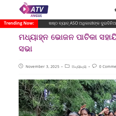
Trending Now:
ଷଷ୍ଠ ବ୍ୟାଚ୍‌ ASO ଅଧିକାରୀଙ୍କ ଦୁଇଦିନିଆ 
ମଧ୍ୟାହ୍ନ ଭୋଜନ ପାଚିକା ସହାୟ
ସଭା
November 3, 2025
ଅନ୍ୟାନ୍ୟ
0 Comme