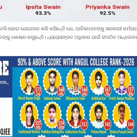
ବାସି ଭୋଇ ଯୋଗଦାନ କରି କହିଛନ୍ତି ଯେ, ପାଚିକାମାନଙ୍କୁ ସରକାରୀ କର୍ମଚାର
ାନଙ୍କୁ ଶୋଷଣ କରୁଛନ୍ତି। ନ୍ୟାୟସଙ୍ଗତ ଅଧିକାର ପାଇଁ ସଂଗଠିତ ଆନ୍ଦୋଳ