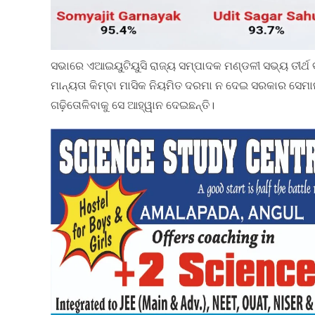
ସଭାରେ ଏଆଇୟୁଟିୟୁସି ରାଜ୍ୟ ସମ୍ପାଦକ ମଣ୍ଡଳୀ ସଭ୍ୟ ତୀର୍ଥ 
ମାନ୍ୟତା କିମ୍ବା ମାସିକ ନିୟମିତ ଦରମା ନ ଦେଇ ସରକାର ସେମ
ଗଢ଼ିତୋଳିବାକୁ ସେ ଆହ୍ୱାନ ଦେଇଛନ୍ତି।