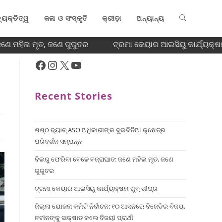
୍ୟକ୍ତିତ୍ୱ
କଳା ଓ ସଂସ୍କୃତି
କ୍ରୀଡ଼ା
ଅନ୍ୟାନ୍ୟ
େ ମହିଳା ମୃତ, ଜଣେ ଗୁରୁତର
ଟ୍ରମା କେୟାର ଆଇସିୟୁ କାର୍ଯ୍ୟକ୍ଷମ 
Recent Stories
ଷଷ୍ଠ ବ୍ୟାଚ୍‌ ASO ଅଧିକାରୀଙ୍କ ଦୁଇଦିନିଆ କ୍ଷେତ୍ର
ପରିଦର୍ଶନ ସମ୍ପନ୍ନ
ବିଲରୁ ଫେରିବା ବେଳେ ବଜ୍ରାଘାତ: ଜଣେ ମହିଳା ମୃତ, ଜଣେ
ଗୁରୁତର
ଟ୍ରମା କେୟାର ଆଇସିୟୁ କାର୍ଯ୍ୟକ୍ଷମ ଖୁବ୍ ଶୀଘ୍ର
ଜିଲ୍ଲା ଯୋଜନା କମିଟି ନିର୍ବାଚନ: ୧୦ ଆସନରେ ବିଜେଡିର ବିଜୟ,
ନବୀନଙ୍କୁ ସାକ୍ଷାତ କଲେ ବିଜୟୀ ପ୍ରାର୍ଥୀ