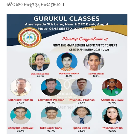
ବୈଠକର ନେତୃତ୍ୱ ନେଇଥିଲେ ।