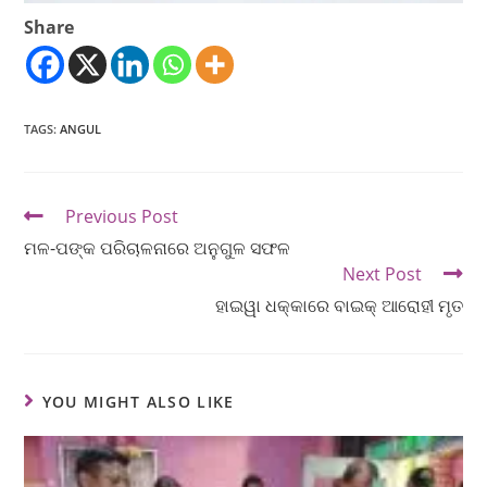
Share
TAGS
:
ANGUL
Previous Post
ମଳ-ପଙ୍କ ପରିଚାଳନାରେ ଅନୁଗୁଳ ସଫଳ
Next Post
ହାଇୱା ଧକ୍‌କାରେ ବାଇକ୍ ଆରୋହୀ ମୃତ
YOU MIGHT ALSO LIKE