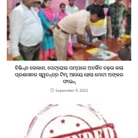
ବିଭିନ୍ନ ଦୋକାନ, ପେଟ୍ରୋଲ ପମ୍ପରେ ଅତର୍କିତ ଚଢ଼ଉ କଲା
ପ୍ରଶାସନର ସ୍ୱତନ୍ତ୍ର ଟିମ୍; ଆଦାୟ ହେଲା ମୋଟା ଅଙ୍କର
ଫାଇନ୍
September 9, 2022