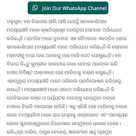
Join Our WhatsApp Channel
ଅନୁଗୁଳ: ବନ ବିଭାଗର ନାଲି ଆଖି ଯୋଗୁଁ ସାତକୋଶିଆର
ମତ୍ସ୍ୟଜୀବି ମାନେ କ୍ଷତିଗ୍ରସ୍ତ ହେଉଥିବା ସେମାନେ ଅଭିଯୋଗ
କରିଛନ୍ତି। ରାମଡିହ ଠାରେ ବୁଧବାର ଏକ ବୈଠକରେ ଏକତ୍ରିତ ହୋଇ
ସାତକୋଶିଆର ମତ୍ସ୍ୟଜୀବି ମାନେ ଅଭିଯୋଗ କରିଛନ୍ତି କି ସେମାନେ
ମହନଦୀରୁ ବାପା ଅଜା ଅମଳରୁ ମାଛ ମାରି ପେଟ ପୋଷୁଛନ୍ତି। ବନ
ବିଭାଗ କିନ୍ତୁ କୁମ୍ଭୀର ପାଳନରେ ବାଧା ହେବାର ଆଶଙ୍କା କରି
ନଦୀର ନିର୍ଦିଷ୍ଟ ଅଞ୍ଚଳରେ ମାଛ ମାରିବାକୁ ବାରଣ କରୁଛନ୍ତି।
ଏହାଦ୍ୱାରା ମତ୍ସ୍ୟଜୀବି ମାନେ ପରିବାର ପ୍ରତିପୋଷଣ କରିପାରୁ
ନାହାନ୍ତି। ମତ୍ସ୍ୟଜୀବୀ ମାନେ ଓଲଟା ଅଭିଯୋଗ କରିଛନ୍ତି କି
ବନବିଭାଗର ଲଞ୍ଚ ଓ ପର୍ଯ୍ୟଟକ ମାନଙ୍କୁ ନେଉଥିବା ଡଙ୍ଗା
ନଦୀରେ କିଭଳି ମନଇଚ୍ଛା ଚାଲିଛି। ଏଣୁ ଏଣିକି ମାଛ ମାରିବାକୁ ବାରଣ
କଲେ ମତ୍ସ୍ୟଜିବୀ ମାନେ ରାଜ ରାସ୍ତାକୁ ଓଲ୍ହାଇବେ ଏବଂ ଆବଶ୍ୟକ
ହେଲେ ଭୁବନେଶ୍ୱରରେ ବିଧାନସଭା ସମ୍ମୁଖରେ ଧାରଣା ଦେବେ।
ରବିନ୍ଦ୍ର ବାରିକ, ଅରୁଣ ବେହେରା, ଜ୍ଞାନରଂଜନ ସାହୁ ପ୍ରମୁଖ