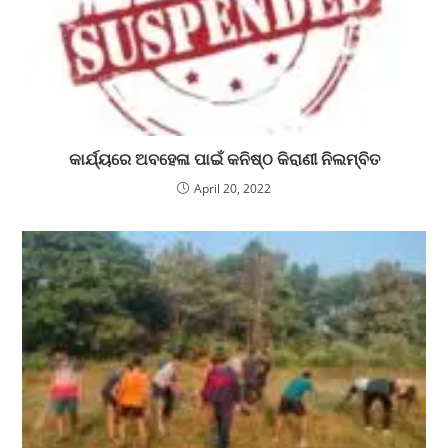
କାର୍ଯ୍ୟରେ ଅବହେଳା ପାଇଁ କନିଷ୍ଠ କିରାଣୀ ନିଲମ୍ବିତ
April 20, 2022