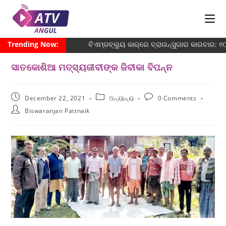
Trending Now:
ବିଏମ୍‌ଡବ୍ଲ୍ୟୁ କାର୍‌ରେ ବ୍ରାଉନ୍‌ସୁଗାର କାରବାର:
ସାତକୋଶିଆ ମତ୍ସ୍ୟଜୀବୀଙ୍କ ଜିବୀକା ବିପନ୍ନ
December 22, 2021
ଅନ୍ୟାନ୍ୟ
0 Comments
Biswaranjan Pattnaik