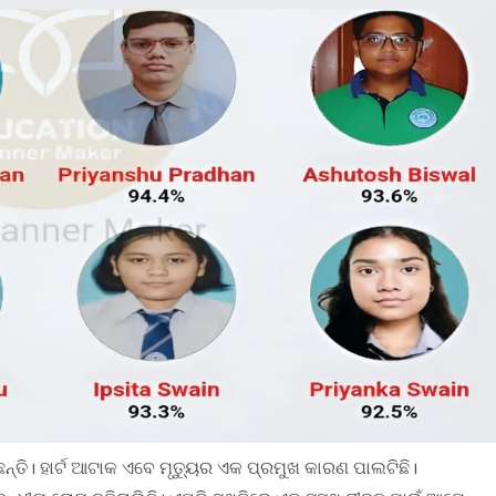
୍ତି। ହାର୍ଟ ଆଟାକ ଏବେ ମୃତ୍ୟୁର ଏକ ପ୍ରମୁଖ କାରଣ ପାଲଟିଛି।