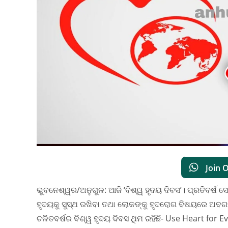
Join 
ଭୁବନେଶ୍ୱର/ଅନୁଗୁଳ: ଆଜି ‘ବିଶ୍ୱ ହୃଦୟ ଦିବସ’। ପ୍ରତିବର୍ଷ ସେ
ହୃଦୟକୁ ସୁସ୍ଥ ରଖିବା ତଥା ଲୋକଙ୍କୁ ହୃଦରୋଗ ବିଷୟରେ ଅବଗ
ଚଳିତବର୍ଷର ବିଶ୍ୱ ହୃଦୟ ଦିବସ ଥିମ ରହିଛି- Use Heart for 