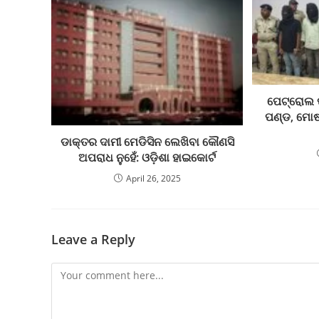
ପେଟ୍ରୋଲ 
ପଣ୍ଡ, ମୋଷ
ଡାକ୍ତର ଦାମୀ ମେଡିସିନ ଲେଖିବା କୌଣସି
ଅପରାଧ ନୁହେଁ: ଓଡ଼ିଶା ହାଇକୋର୍ଟ
April 26, 2025
Leave a Reply