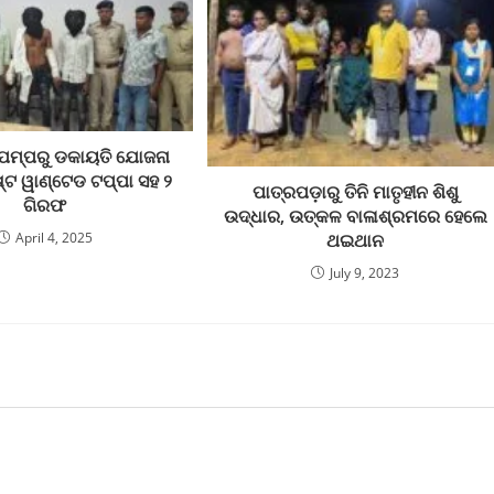
ପମ୍ପରୁ ଡକାୟତି ଯୋଜନା
୍ଟ ୱାଣ୍ଟେଡ ଟପ୍ପା ସହ ୨
ପାତ୍ରପଡ଼ାରୁ ତିନି ମାତୃହୀନ ଶିଶୁ
ଗିରଫ
ଉଦ୍ଧାର, ଉତ୍କଳ ବାଳାଶ୍ରମରେ ହେଲେ
April 4, 2025
ଥଇଥାନ
July 9, 2023