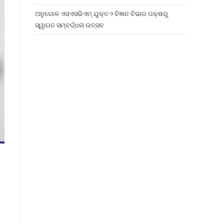
ଅନୁଗୋଳ ଏସଏସଭିଏମ୍ ଯୁକ୍ତ ୨ ବିଜ୍ଞାନ ବିଭାଗ ପକ୍ଷରୁ
ସ୍ୱାଗତ ସମ୍ବର୍ଦ୍ଧନା ଉତ୍ସବ