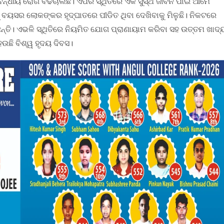
ନ୍ଧୀୟ ରୋଗ ବଢିଚାଲିଛି। ଏପରି ସ୍ଥିତିରେ ଏକ ସୁସ୍ଥ ଜୀବନ ପାଇଁ ଆମେ
ସର ଲୋକଙ୍କର ହୃଦ୍‌ଘାତରେ ପୀଡିତ ଥିବା ଦେଖିବାକୁ ମିଳୁଛି। ନିକଟରେ
୍ତି। ଏଭଳି ସ୍ଥିତିରେ ନିୟମିତ ଯୋଗ ପ୍ରାଣାୟାମ କରିବା ସହ ଉତ୍ତମ ଖାଦ୍
ଉଛି ବିଶ୍ୱ ହୃଦୟ ଦିବସ।