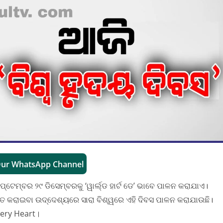
Our WhatsApp Channel
ପ୍ଟେମ୍ବର ୨୯ ଡିସେମ୍ବରକୁ ‘ୱାର୍ଲ୍ଡ ହାର୍ଟ ଡେ’ ଭାବେ ପାଳନ କରାଯାଏ।
ତ କରାଇବା ଉଦ୍ଦେଶ୍ୟରେ ସାରା ବିଶ୍ୱରେ ଏହି ଦିବସ ପାଳନ କରାଯାଉଛି।
Every Heart।