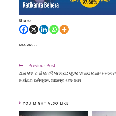
Share
TAGS
:
ANGUL
Previous Post
ଆଉ ଚାଷ ପାଇଁ ହେବନି ସମସ୍ୟା: ଭୂତଳ ପାଇପ ଲାଇନ ଜଳସେଚ
କାର୍ଯ୍ୟର ଭୂମିପୂଜନ, ଆରମ୍ଭ ହେବ କାମ
YOU MIGHT ALSO LIKE