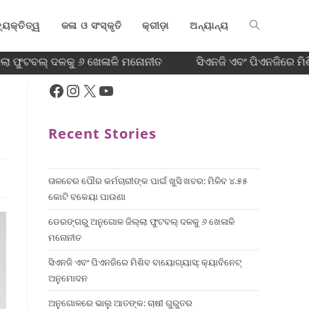
୍ୟକ୍ତିତ୍ୱ
କଳା ଓ ସଂସ୍କୃତି
କ୍ରୀଡ଼ା
ଅନ୍ୟାନ୍ୟ
ା ଫୁଟବଲ୍ ଦଳକୁ ୬ ଖେଳାଳି ମନୋନୀତ
ସିଏନଜି ଏବଂ ପିଏନଜିରେ ମିଶ
Recent Stories
ତାଳଚେର ପୌର କର୍ମଚାରୀଙ୍କ ପାଇଁ ଖୁସି ଖବର: ମିଳିବ ୪.୫୫
କୋଟି ବକେୟା ପାଉଣା
ଡେରଙ୍ଗରୁ ଅନୁଗୋଳ ଜିଲ୍ଲା ଫୁଟବଲ୍ ଦଳକୁ ୬ ଖେଳାଳି
ମନୋନୀତ
ସିଏନଜି ଏବଂ ପିଏନଜିରେ ମିଶିବ ବାୟୋଗ୍ୟାସ୍: କ୍ୟାବିନେଟ୍
ଅନୁମୋଦନ
ଅନୁଗୋଳରେ ଭାଲୁ ଆତଙ୍କ: ଚାଷୀ ଗୁରୁତର