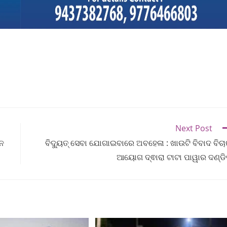
Next Post
ନ
ବିଦ୍ୟୁତ୍ ସେବା ଯୋଗାଇବାରେ ଅବହେଳା : ଖାଉଟି ବିବାଦ ବିଚ
ଆୟୋଗ ଦ୍ଵାରା ଟାଟା ପାୱାର ଦଣ୍ଡ