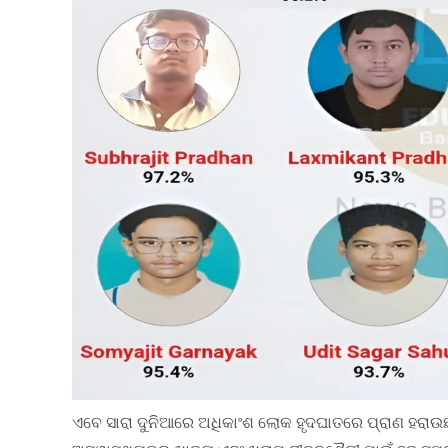
ଏବେ ସାରା ଦୁନିଆରେ ଅଧିକାଂଶ ଲୋକ ହୃଦଘାତରେ ପ୍ରାଣ ହରାଉଛନ