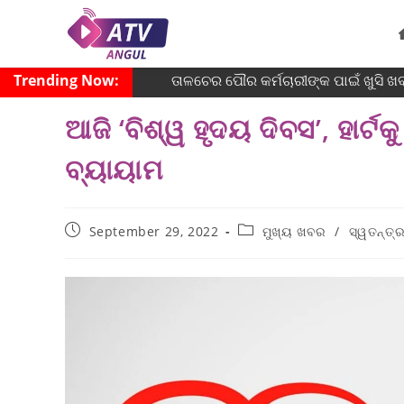
Trending Now:
ତାଳଚେର ପୌର କର୍ମଚାରୀଙ୍କ ପାଇଁ ଖୁସି ଖବ
ଆଜି ‘ବିଶ୍ୱ ହୃଦୟ ଦିବସ’, ହାର୍ଟକ
ବ୍ୟାୟାମ
September 29, 2022
ମୁଖ୍ୟ ଖବର
/
ସ୍ୱତନ୍ତ୍