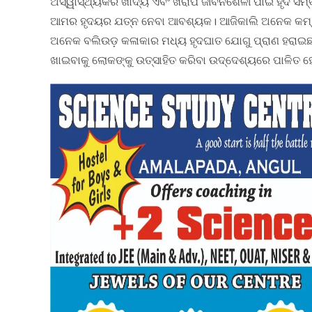
ଅସ୍ୱାସ୍ଥ୍ୟକର ଖାଦ୍ୟ ଏବଂ ଖରାପ ଜୀବନଶୈଳୀ ପାଇଁ ହୃଦ ସମ୍ବ
ଆମର ହୃଦୟର ଯତ୍ନ ନେବା ଆବଶ୍ୟକ। ଆଜିକାଲି ଅନେକ କମ୍ ବୟ
ଅନେକ ବଲିଉଡ଼ କଳାକାର ମଧ୍ୟ ହୃଦଘାତ ଯୋଗୁ ପ୍ରାଣ ହରାଇଛନ
ଖାଇବାକୁ ଲୋକଙ୍କୁ ଉତ୍ସାହିତ କରିବା ଉଦ୍ଦେଶ୍ୟରେ ପାଳିତ ହେ