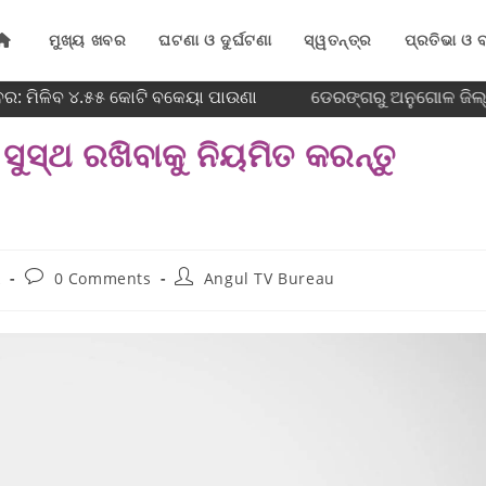
ମୁଖ୍ୟ ଖବର
ଘଟଣା ଓ ଦୁର୍ଘଟଣା
ସ୍ୱତନ୍ତ୍ର
ପ୍ରତିଭା ଓ ବ
ର: ମିଳିବ ୪.୫୫ କୋଟି ବକେୟା ପାଉଣା
ଡେରଙ୍ଗରୁ ଅନୁଗୋଳ ଜିଲ୍ଲ
ୁ ସୁସ୍ଥ ରଖିବାକୁ ନିୟମିତ କରନ୍ତୁ
ର
0 Comments
Angul TV Bureau