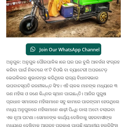
Join Our WhatsApp Channel
ଅନୁଗୁଳ: ଅନୁଗୁଳ ପୌରପାଳିକ।ରେ ଘର ଘର ବୁଲି ଆବର୍ଜନା ସଂଗ୍ରହ
କରିବା ପାଇଁ ନିକଟରେ ୧୮ଟି ବିଓଭି ବା ବ୍ୟାଟେରୀ ଅପରଟେଡ଼
ଭେଇକିଲର ଶୁଭାରମ୍ଭ କରିଥିଲେ ରାଜ୍ୟ ବିଧାନସଭାର
ଉପବାଚସ୍ପତି ରଜନୀକାନ୍ତ ସିଂହ। ଏହି ଚାଳକ ମାନଙ୍କ ମଧ୍ୟରେ ୩
ଜଣ ମହିଳା ଓ ଜଣେ କିନ୍ନର ସ୍ଥାନ ପାଇଛନ୍ତି। ଆଜିର ପୁରୁଷ
ପ୍ରଧାନ ସମାଜରେ ମହିଳାମାନେ ସବୁ କାମରେ ପାରଙ୍ଗମ ହେଉଥିଲେ
ମଧ୍ୟ ଅନୁଗୁଳରେ ମହିଳାମାନେ ଶାଢ଼ୀ ପିନ୍ଧି ଡାଲା ଅଟୋ ଚଲାଇବା
ଏକ ନୂଆ ଘଟଣା। ସେମାନଙ୍କ କାର୍ଯ୍ୟ ଦେଖିବାକୁ ସହରବାସୀଙ୍କ
ମଧ୍ୟରେ ଦେଖିବାକୁ ଆଗ୍ରହ ପ୍ରକାଶ ପାଉଛି।ସ୍ଥାନୀୟ ହୁଲୁରିସିଂହା