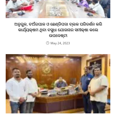
ଅନୁଗୁଳ, ବଅଁରପାଳ ଓ ଛେଣ୍ଡିପଦା ବ୍ଲକ ପରିଦର୍ଶନ କରି
କାର୍ଯ୍ୟକ୍ଷମ ଥିବା ବସୁଧା ଯୋଜନାର ସମୀକ୍ଷା କଲେ
ଉପଦେଷ୍ଟା
May 24, 2023