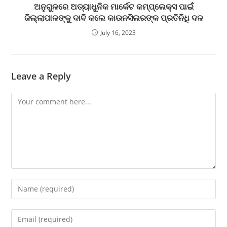
ଅନୁଗୁଳରେ ଅତ୍ୟାଧୁନିକ ମାର୍କେଟ କମ୍ପ୍ଲେକ୍ସ ପାଇଁ
ଜିଲ୍ଲାପାଳଙ୍କୁ ଦାବି କଲେ କାଉନସିଲରଙ୍କ ପ୍ରତିନିଧି ଦଳ
July 16, 2023
Leave a Reply