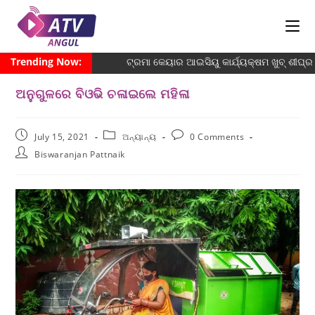
Trending Now:
ଟ୍ରମା କେୟାର ଆଇସିୟୁ କାର୍ଯ୍ୟକ୍ଷମ ଖୁବ୍ ଶୀଘ୍ର
ଅନୁଗୁଳରେ ବିଓଭି ଚଳାଇଲେ ମହିଳା
July 15, 2021
ଅନ୍ୟାନ୍ୟ
0 Comments
Biswaranjan Pattnaik