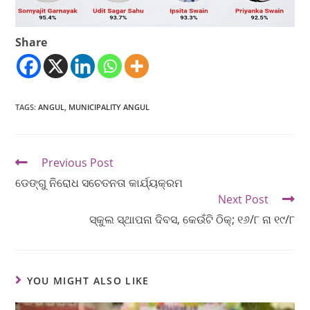
Share
TAGS
:
ANGUL
,
MUNICIPALITY ANGUL
Previous Post
ଡେଙ୍ଗୁ ନିରୋଧ ସଚେତନତା କାର୍ଯ୍ୟକ୍ରମ
Next Post
ସ୍କୁଲ ସ୍ଥାପନା ଦିବସ, କେଉଁଟି ଠିକ୍; ୧୬/୮ ନା ୧୯/୮
YOU MIGHT ALSO LIKE