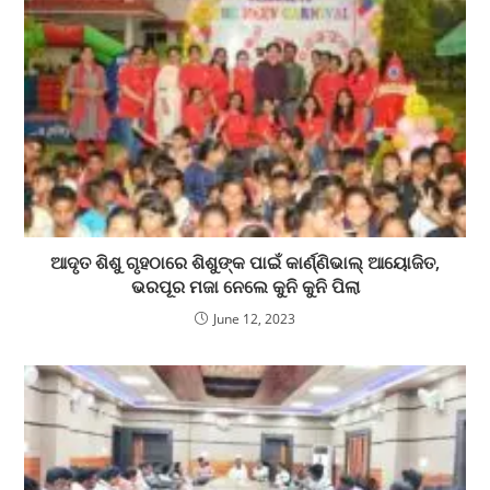
ଆଦୃତ ଶିଶୁ ଗୃହଠାରେ ଶିଶୁଙ୍କ ପାଇଁ କାର୍ଣ୍ଣିଭାଲ୍ ଆୟୋଜିତ,
ଭରପୂର ମଜା ନେଲେ କୁନି କୁନି ପିଲା
June 12, 2023