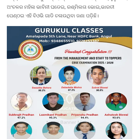
ଅଂଚଳର ମହିଳା ଭାବିନୀ ଘଡେଇ, ରଶ୍ମିଲତା ଭୋଇ,ଭାରତୀ
ପେଣ୍ଠଇ ଏହି ବିଓଭି ଗାଡି ଚଳାଉଥିବା ଜଣା ପଡ଼ିଛି।