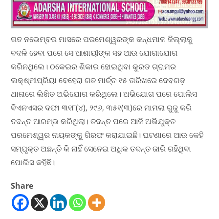
ଗତ ନଭେମ୍ବର ମାସରେ ପରମେଶ୍ୱରଙ୍କ କନ୍ଧମାଳ ଜିଲ୍ଲାକୁ
ବଦଳି ହେବା ପରେ ସେ ଆଶାୟୀଙ୍କ ସହ ଆଉ ଯୋଗାଯୋଗ
କରିନଥିଲେ। ଠକେଇର ଶିକାର ହୋଇଥିବା କୁରଡ ଗ୍ରାମର
ଲକ୍ଷ୍ମୀପ୍ରିୟା ବେହେରା ଗତ ମାର୍ଚ୍ଚ ୧୫ ତାରିଖରେ ଦେବଗଡ଼
ଥାନାରେ ଲିଖିତ ଅଭିଯୋଗ କରିଥିଲେ। ଅଭିଯୋଗ ପରେ ପୋଲିସ
ବିଏନଏସର ଦଫା ୩୧୮(୪), ୨୯୬, ୩୫୧(୩)ରେ ମାମଲା ରୁଜୁ କରି
ତଦନ୍ତ ଆରମ୍ଭ କରିଥିଲା। ତଦନ୍ତ ପରେ ଆଜି ଅଭିଯୁକ୍ତ
ପରମେଶ୍ୱର ନାୟକଙ୍କୁ ଗିରଫ କରାଯାଇଛି। ଘଟଣାରେ ଆଉ କେହି
ସମ୍ପୃକ୍ତ ଅଛନ୍ତି କି ନାହିଁ ସେନେଇ ଅଧିକ ତଦନ୍ତ ଜାରି ରହିଥିବା
ପୋଲିସ କହିଛି।
Share