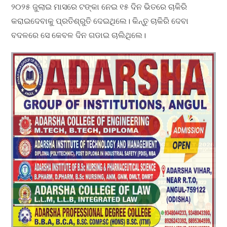
୨୦୨୫ ଜୁଲାଇ ମାସରେ ଟଙ୍କା ନେଇ ୧୫ ଦିନ ଭିତରେ ଚାକିରି
କରାଇଦେବାକୁ ପ୍ରତିଶ୍ରୁତି ଦେଇଥିଲେ। କିନ୍ତୁ ଚାକିରି ଦେବା
ବଦଳରେ ସେ କେବଳ ଦିନ ଗଡାଇ ଚାଲିଥିଲେ।