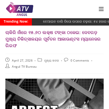
Trending Now:
ବେଆଇନ ବାଲି ଡିପୋ ଉପରେ ଚଢ଼ାଉ: ୫୪ ହଜାର ଜୋ
ଚାକିରି ନାଁରେ ୧୫.୬୦ ଲକ୍ଷ ଟଙ୍କା ଠକେଇ: ଦେବଗଡ଼
ମୁଖ୍ୟ ଚିକିତ୍ସାଳୟର ପୂର୍ବତନ ଆକାଉଣ୍ଟସ ମ୍ୟାନେଜର
ଗିରଫ
April 27, 2026
ମୁଖ୍ୟ ଖବର
0 Comments
Angul TV Bureau