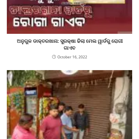
ଅନୁଗୁଳ ଡାକ୍ତରଖାନା: ସୁରକ୍ଷା ଢିଲା ମେଲ ୱାର୍ଡରୁ ରୋଗୀ
ଗାଏବ
October 16, 2022