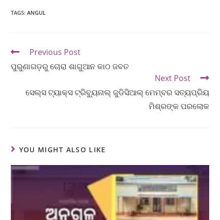
TAGS
:
ANGUL
Previous Post
ପୁରୁଣାଗଡ଼ରୁ ଚୋରା ଶାଗୁଆନ କାଠ ଜବତ
Next Post
ସେଲ୍ସ ଟ୍ୟାକ୍ସ ଟ୍ରିବ୍ୟୁନାଲ୍ ଜୁଡିସିଆଲ୍ ମେମ୍ବର ସତ୍ୟପ୍ରିୟ
ମିଶ୍ରଙ୍କ ପରଲୋକ
YOU MIGHT ALSO LIKE