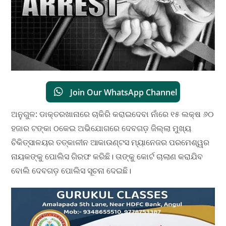
Join Our WhatsApp Channel
ଅନୁଗୁଳ: ଡାକ୍ତରଖାନାରେ ଚାକିରି କରାଇଦେବା ନାଁରେ ୧୫ ଲକ୍ଷ ୬୦
ହଜାର ଟଙ୍କା ଠକେଇ ଅଭିଯୋଗରେ ଦେବଗଡ଼ ଜିଲ୍ଲା ମୁଖ୍ୟ
ଚିକିତ୍ସାଳୟର ତତ୍କାଳୀନ ଆକାଉଣ୍ଟସ ମ୍ୟାନେଜର ପରମେଶ୍ୱର
ନାୟକଙ୍କୁ ପୋଲିସ ଗିରଫ କରିଛି। ତାଙ୍କୁ କୋର୍ଟ ଚାଲାଣ କରାଯିବ
ବୋଲି ଦେବଗଡ଼ ପୋଲିସ ସୂଚନା ଦେଇଛି।