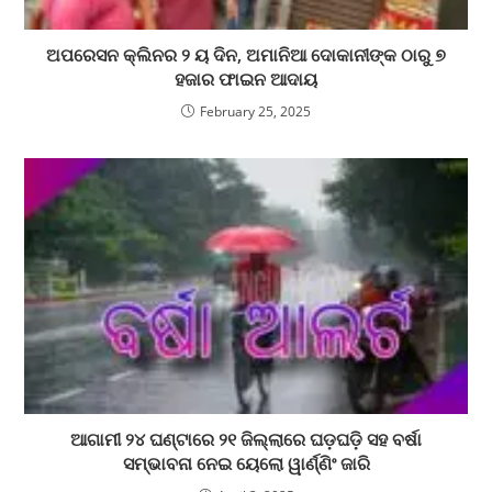
ଅପରେସନ କ୍ଲିନର ୨ ୟ ଦିନ, ଅମାନିଆ ଦୋକାନୀଙ୍କ ଠାରୁ ୭
ହଜାର ଫାଇନ ଆଦାୟ
February 25, 2025
ଆଗାମୀ ୨୪ ଘଣ୍ଟାରେ ୨୧ ଜିଲ୍ଲାରେ ଘଡ଼ଘଡ଼ି ସହ ବର୍ଷା
ସମ୍ଭାବନା ନେଇ ୟେଲୋ ୱାର୍ଣ୍ଣିଂ ଜାରି