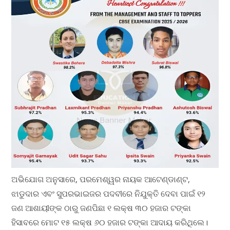
ଅଭିଯୋଗ ଅନୁସାରେ, ପରମେଶ୍ୱର ନାୟକ ଆଟେଣ୍ଡାଣ୍ଟ,
ଝାଡୁଦାର ଏବଂ ସୁପରଭାଇଜର ପଦବୀରେ ନିଯୁକ୍ତି ଦେବା ପାଇଁ ୧୨
ଜଣ ଆଶାୟୀଙ୍କ ଠାରୁ ଜଣପିଛା ୧ ଲକ୍ଷ ୩୦ ହଜାର ଟଙ୍କା
ହିସାବରେ ମୋଟ ୧୫ ଲକ୍ଷ ୬୦ ହଜାର ଟଙ୍କା ଆଦାୟ କରିଥିଲେ।