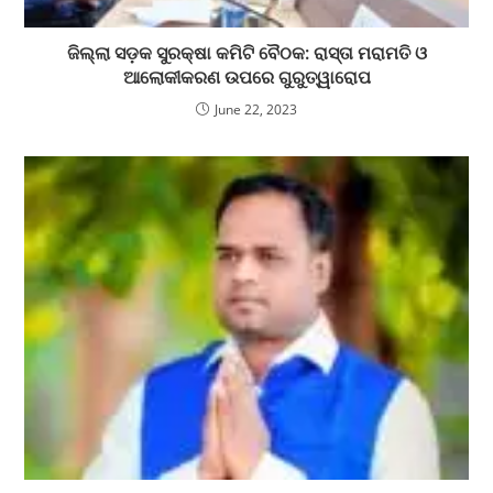
ଜିଲ୍ଲା ସଡ଼କ ସୁରକ୍ଷା କମିଟି ବୈଠକ: ରାସ୍ତା ମରାମତି ଓ
ଆଲୋକୀକରଣ ଉପରେ ଗୁରୁତ୍ୱାରୋପ
June 22, 2023