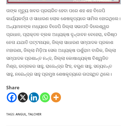
ତାଙ୍କ ମୃତ୍ୟୁ ଖବର ପ୍ରଚାରିତ ହେବା ପରେ ଶହ ଶହ ବିଜେପି
କାର୍ଯ୍ୟକର୍ତ୍ତା ଓ ସାଧାରଣ ଲୋକ ଶେଷକୃତ୍ୟରେ ସାମିଲ ହୋଇଥିଲେ।
ଅନ୍ୟମାନଙ୍କ ମଧ୍ୟରେ ବିଜେପି ଜିଲ୍ଲା ସଭାପତି ଦିଲେଶ୍ୱର
ପ୍ରଧାନ, ପ୍ରାକ୍ତନ ବ୍ଲକ ଅଧ୍ୟକ୍ଷ ବୃନ୍ଦାବନ ବେହେରା, ବରିଷ୍ଠ
ନେତା ଯଯାତି ପଟ୍ଟନାୟକ, ଜିଲ୍ଲା ସାଧାରଣ ସମ୍ପାଦକ ପ୍ରକାଶ
ମହାରଣା, ଜିଲ୍ଲା ମିଡ଼ିଆ ସେଲ ଅଧ୍ୟକ୍ଷ ପର୍ଶୁରାମ ବାରିକ, ଜିଲ୍ଲା
ସମ୍ପାଦକ ପ୍ରଶାନ୍ତ ନନ୍ଦ, ଜିଲ୍ଲା କୋଷାଧ୍ୟକ୍ଷ ବିଶ୍ୱଜିତ
ମିଶ୍ର, ରତ୍ନାକର ସାହୁ, ରାଜେନ୍ଦ୍ର ସିଂହ, ବରୁଣ ସାହୁ, ସତ୍ୟବନ୍ତ
ସାହୁ, ନରେନ୍ଦ୍ର ସାହୁ ପ୍ରମୁଖ ଶେଷକୃତ୍ୟରେ ଉପସ୍ଥିତ ଥିଲେ।
Share
TAGS
:
ANGUL
,
TALCHER