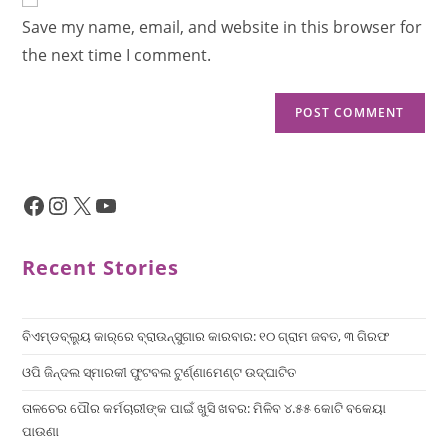
Save my name, email, and website in this browser for
the next time I comment.
Recent Stories
ବିଏମ୍‌ଡବ୍ଲ୍ୟୁ କାର୍‌ରେ ବ୍ରାଉନ୍‌ସୁଗାର କାରବାର: ୧୦ ଗ୍ରାମ ଜବତ, ୩ ଗିରଫ
ଓପି ଜିନ୍ଦଲ ସ୍ମାରକୀ ଫୁଟବଲ ଟୁର୍ଣ୍ଣାମେଣ୍ଟ ଉଦ୍ଘାଟିତ
ତାଳଚେର ପୌର କର୍ମଚାରୀଙ୍କ ପାଇଁ ଖୁସି ଖବର: ମିଳିବ ୪.୫୫ କୋଟି ବକେୟା
ପାଉଣା