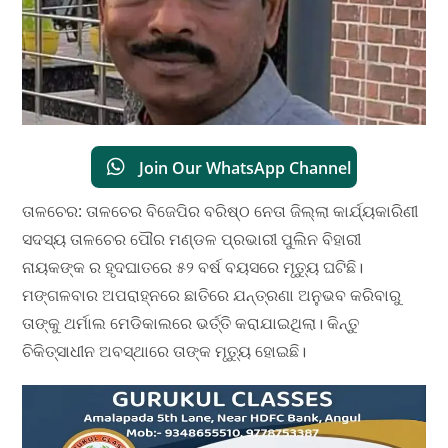
Join Our WhatsApp Channel
ତାଳଚେର: ତାଳଚେର ବିଜେପିର ବରିଷ୍ଠ ନେତା ଜିଲ୍ଲା କାର୍ଯ୍ୟକାରିଣୀ
ସଦସ୍ୟ ତାଳଚେର ପୌର ମଣ୍ଡଳ ପ୍ରଭାରୀ ପୁଲିନ ବିହାରୀ
ନାୟକଙ୍କ ର ହୃଦଘାତରେ ୫୨ ବର୍ଷ ବୟସରେ ମୃତ୍ୟୁ ଘଟିଛି।
ମଙ୍ଗଳବାର ଅପରାହ୍ନରେ ଛାତିରେ ଯନ୍ତ୍ରଣା ଅନୁଭବ କରିବାରୁ
ତାଙ୍କୁ ଥର୍ମାଲ ମେଡିକାଲରେ ଭର୍ତ୍ତି କରାଯାଇଥିଲା। କିନ୍ତୁ
ଚିକିତ୍ସାଧୀନ ଅବସ୍ଥାରେ ତାଙ୍କ ମୃତ୍ୟୁ ହୋଇଛି।