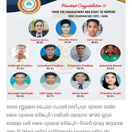
ତାଙ୍କ ମୃତ୍ୟୁରେ କେନ୍ଦ୍ର ମନ୍ତ୍ରୀ ଧର୍ମେନ୍ଦ୍ର ପ୍ରଧାନ ଗଭୀର
ଶୋକ ପ୍ରକାଶ କରିଛନ୍ତି। ସେହିପରି ପ୍ରାକ୍ତନ ସାଂସଦ ରୁଦ୍ର
ନାରାୟଣ ପାଣି ଶୋକ ପ୍ରକାଶ କରିଛନ୍ତି। ବିଜେପି ରାଜ୍ୟ ସମ୍ପାଦକ
କାଳନ୍ଦି ସାମଲ ଥର୍ମାଲ ମେଡିକାଲରେ ଉପସ୍ଥିତ ରହିବା ସହ