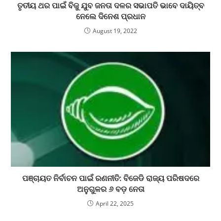
ତୃତୀୟ ଥର ପାଇଁ ବିଜୁ ଯୁବ ଜନତା ଦଳର ସଭାପତି ଭାବେ ଦାୟିତ୍ବ
ନେଲେ ଦିନେଶ ପ୍ରଧାନ
August 19, 2022
ପଞ୍ଚାୟତ ନିର୍ବାଚନ ପାଇଁ ରଣନୀତି: ବିଜେଡି ରାଜ୍ୟ ପରିଷଦରେ
ଅନୁଗୁଳର ୬ ବଡ଼ ନେତା
April 22, 2025