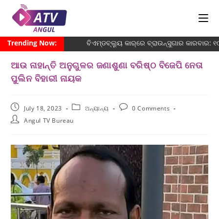
Trending Now:
ବିଏମ୍‌ଡବ୍ଲ୍ୟୁ କାର୍‌ରେ ବ୍ରାଉନ୍‌ସୁଗାର କାରବାର:
ଆଉ ନାହାନ୍ତି ଅନୁଗୁଳର ଜଣାଶୁଣା ବରିଷ୍ଠ ବିଜେପି ନେତା
ପୁଲିନ ବିହାରୀ ନାୟକ
July 18, 2023
ଅନ୍ୟାନ୍ୟ
0 Comments
Angul TV Bureau