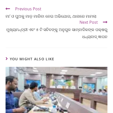
Previous Post
ମା’ ଓ ପୁଅକୁ ମାଡ଼ ମାରିବା ନେଇ ଅଭିଯୋଗ, ଥାନାରେ ମାମଲା
Next Post
ମୁଖ୍ୟମନ୍ତ୍ରୀ ଏବଂ ୫ ଟି ସଚିବଙ୍କୁ ଅନୁଗୁଳ ସାମ୍ବାଦିକଙ୍କ ପକ୍ଷରୁ
ଧନ୍ୟବାଦ୍ ଜ୍ଞାପନ
YOU MIGHT ALSO LIKE