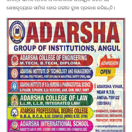
ଶେଷକୃତ୍ୟରେ ସାମିଲ ହୋଇ ଗଭୀର ଦୁଃଖ ପ୍ରକାଶ କରିଛନ୍ତି।