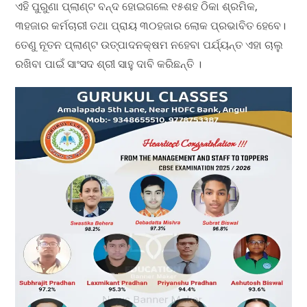
ଏହି ପୁରୁଣା ପ୍ଲାଣ୍ଟ ବନ୍ଦ ହୋଇଗଲେ ୧୫ଶହ ଠିକା ଶ୍ରମିକ,
୩ହଜାର କର୍ମଚାରୀ ତଥା ପ୍ରାୟ ୩୦ହଜାର ଲୋକ ପ୍ରଭାବିତ ହେବେ।
ତେଣୁ ନୂତନ ପ୍ଲାଣ୍ଟ ଉତ୍ପାଦନକ୍ଷମ ନହେବା ପର୍ଯ୍ୟନ୍ତ ଏହା ଚାଲୁ
ରଖିବା ପାଇଁ ସାଂସଦ ଶ୍ରୀ ସାହୁ ଦାବି କରିଛନ୍ତି ।