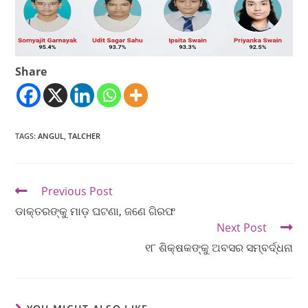
Share
TAGS
:
ANGUL
,
TALCHER
Previous Post
ଡାକ୍ତରଙ୍କୁ ମାଡ଼ ଘଟଣା, ଜଣେ ଗିରଫ
Next Post
୧୮ ଶିକ୍ଷକଙ୍କୁ ଅବସର ସମ୍ବର୍ଦ୍ଧନା