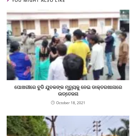
YOU MIGHT ALSO LIKE
ପୋଖରୀରେ ବୁଡି ଯୁବକଙ୍କ ମୃତ୍ୟୁକୁ ନେଇ ଡାକ୍ତରଖାନାରେ
ଉତ୍ତେଜନା
October 18, 2021