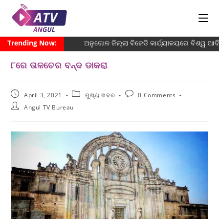
Trending Now:
ଅନୁଗୋଳ ଜିଲ୍ଲା ବିଜେଡି କାର୍ଯ୍ୟାଳୟରେ ବିଶ୍ୱ ଆଦିବ
୮ରେ ତାଳଚେର ବନ୍ଦ ଡାକରା
April 3, 2021
ମୁଖ୍ୟ ଖବର
0 Comments
Angul TV Bureau