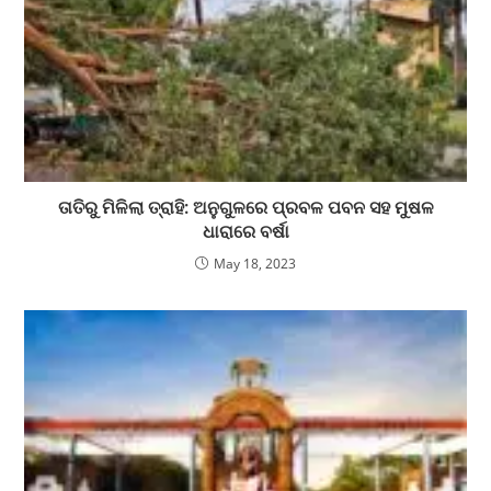
ତାତିରୁ ମିଳିଲା ତ୍ରାହି: ଅନୁଗୁଳରେ ପ୍ରବଳ ପବନ ସହ ମୁଷଳ
ଧାରାରେ ବର୍ଷା
May 18, 2023