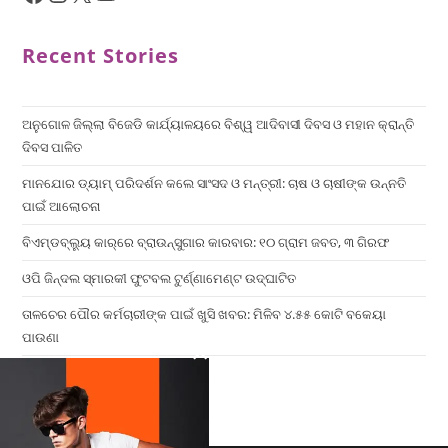
Recent Stories
ଅନୁଗୋଳ ଜିଲ୍ଲା ବିଜେଡି କାର୍ଯ୍ୟାଳୟରେ ବିଶ୍ୱ ଆଦିବାସୀ ଦିବସ ଓ ମହାନ କ୍ରାନ୍ତି
ଦିବସ ପାଳିତ
ମାନଯୋର ଡ୍ୟାମ୍ ପରିଦର୍ଶନ କଲେ ସାଂସଦ ଓ ମନ୍ତ୍ରୀ: ଚାଷ ଓ ଚାଷୀଙ୍କ ଉନ୍ନତି
ପାଇଁ ଆଲୋଚନା
ବିଏମ୍‌ଡବ୍ଲ୍ୟୁ କାର୍‌ରେ ବ୍ରାଉନ୍‌ସୁଗାର କାରବାର: ୧୦ ଗ୍ରାମ ଜବତ, ୩ ଗିରଫ
ଓପି ଜିନ୍ଦଲ ସ୍ମାରକୀ ଫୁଟବଲ ଟୁର୍ଣ୍ଣାମେଣ୍ଟ ଉଦ୍ଘାଟିତ
ତାଳଚେର ପୌର କର୍ମଚାରୀଙ୍କ ପାଇଁ ଖୁସି ଖବର: ମିଳିବ ୪.୫୫ କୋଟି ବକେୟା
ପାଉଣା
×