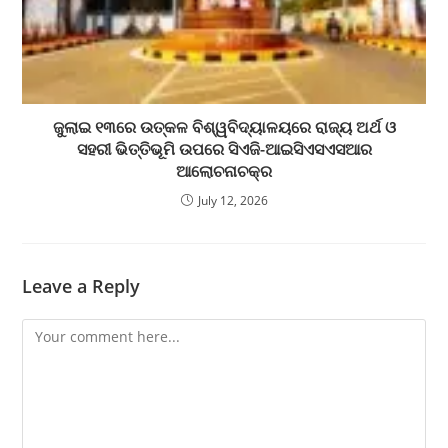
ଜୁଲାଇ ୧୩ରେ ଉତ୍କଳ ବିଶ୍ୱବିଦ୍ୟାଳୟରେ ରାଜ୍ୟ ଅର୍ଥ ଓ
ସହରୀ ଭିତ୍ତିଭୂମି ଉପରେ ସିଏଜି-ଆଇସିଏସଏସଆର
ଆଲୋଚନାଚକ୍ର
July 12, 2026
Leave a Reply