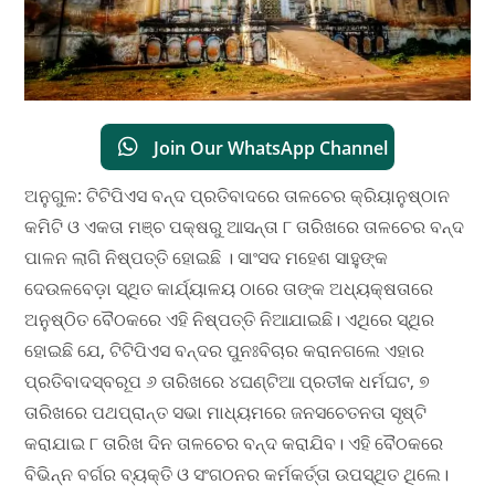
Join Our WhatsApp Channel
ଅନୁଗୁଳ: ଟିଟିପିଏସ ବନ୍ଦ ପ୍ରତିବାଦରେ ତାଳଚେର କ୍ରିୟାନୁଷ୍ଠାନ
କମିଟି ଓ ଏକତା ମଞ୍ଚ ପକ୍ଷରୁ ଆସନ୍ତା ୮ ତାରିଖରେ ତାଳଚେର ବନ୍ଦ
ପାଳନ ଲାଗି ନିଷ୍ପତ୍ତି ହୋଇଛି । ସାଂସଦ ମହେଶ ସାହୁଙ୍କ
ଦେଉଳବେଡ଼ା ସ୍ଥିତ କାର୍ଯ୍ୟାଳୟ ଠାରେ ତାଙ୍କ ଅଧ୍ୟକ୍ଷତାରେ
ଅନୁଷ୍ଠିତ ବୈଠକରେ ଏହି ନିଷ୍ପତ୍ତି ନିଆଯାଇଛି। ଏଥିରେ ସ୍ଥିର
ହୋଇଛି ଯେ, ଟିଟିପିଏସ ବନ୍ଦର ପୁନଃବିଚାର କରାନଗଲେ ଏହାର
ପ୍ରତିବାଦସ୍ବରୂପ ୬ ତାରିଖରେ ୪ଘଣ୍ଟିଆ ପ୍ରତୀକ ଧର୍ମଘଟ, ୭
ତାରିଖରେ ପଥପ୍ରାନ୍ତ ସଭା ମାଧ୍ୟମରେ ଜନସଚେତନତା ସୃଷ୍ଟି
କରାଯାଇ ୮ ତାରିଖ ଦିନ ତାଳଚେର ବନ୍ଦ କରାଯିବ। ଏହି ବୈଠକରେ
ବିଭିନ୍ନ ବର୍ଗର ବ୍ୟକ୍ତି ଓ ସଂଗଠନର କର୍ମକର୍ତ୍ତା ଉପସ୍ଥିତ ଥିଲେ।