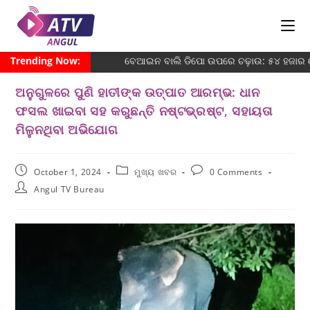
Trending Now:
ବେଆଇନ ବାଲି ଡିପୋ ଉପରେ ଚଢ଼ାଉ: ୫୪ ହଜାର ଜୋ
ଅନୁଗୁଳରେ ପୁଣି ହାତୀଙ୍କ ଉତ୍ପାତ ଆରମ୍ଭ: ଧାନ
ଫସଲ ଖାଇବା ସହ କରୁଛନ୍ତି ନଷ୍ଟଭ୍ରଷ୍ଟ, ସହାୟତା
ମିଳୁନଥିବା ଅଭିଯୋଗ
October 1, 2024
ମୁଖ୍ୟ ଖବର
0 Comments
Angul TV Bureau