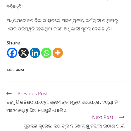
କହିଛନ୍ତି।
ଅନ୍ୟପଟେ ବନ ବିଭାଗ ହାତରେ ଆବଶ୍ୟକୀୟ କର୍ମଚାରୀ ନ ଥିବାରୁ
ଏପରି ପରିସ୍ଥିତି ହେଉଥିବା ଜଣେ ଅଧିକାରୀ ସୂଚନା ଦେଇଛନ୍ତି।
Share
TAGS
:
ANGUL
Previous Post
ବଢ଼ୁଛି କନିଷ୍ଠ ଯନ୍ତ୍ରୀ ସ୍ବାମୀଙ୍କ ମୃତ୍ୟୁ ସସପେନ୍ସ , ହତ୍ୟା କି
ଆତ୍ମହତ୍ୟା ଖିଅ ଖୋଜୁଛି ପୋଲିସ
Next Post
ସୁଭଦ୍ରା କ୍ରେଜ: ବ୍ୟାଙ୍କ ନ ଖୋଲୁଣୁ ଟଙ୍କା ଉଠାଣ ପାଇଁ