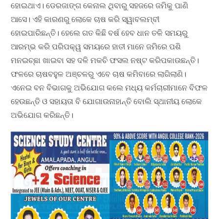
ହୋଇଥାଏ। ଡେରଜାଙ୍ଗ କେନାଲ ଥିବାରୁ ସହଜରେ ଜମିକୁ ପାଣି
ଆସେ। ଏହି କାରଣରୁ ଲୋକେ ଚାଷ କରି ସ୍ୱାବଲମ୍ବୀ
ହୋଇପାରିଛନ୍ତି। ହେଲେ ଗତ କିଛି ବର୍ଷ ହେବ ଧାନ ତଳି ସମୟରୁ
ଆରମ୍ଭ କରି ପରିପକ୍ୱ ସମୟରେ ହାତୀ ମାନେ ଜମିରେ ପଶି
ମନଇଚ୍ଛା ଖାଇବା ସହ ଦଳି ମକଚି ଫସଲ ନଷ୍ଟ କରିପକାଉଛନ୍ତି।
ଫଳରେ ଚାଷବହୁଳ ଅଞ୍ଚଳରୁ ଏବେ ଚାଷ କମିବାରେ ଲାଗିଲାଣି।
ଏନେଇ ବନ ବିଭାଗକୁ ଅଭିଯୋଗ କଲେ ମଧ୍ୟ କର୍ମଚାରୀମାନେ ବିଫଳ
ହେଉଛନ୍ତି ଓ ସହାୟତା ବି ଯୋଗାଉନାହାନ୍ତି ବୋଲି ସ୍ଥାନୀୟ ଲୋକେ
ଅଭିଯୋଗ କରିଛନ୍ତି।