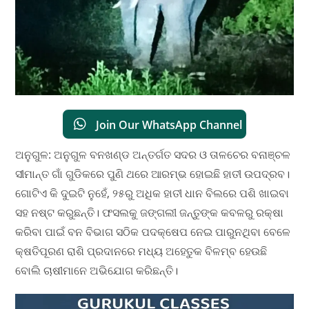
Join Our WhatsApp Channel
ଅନୁଗୁଳ: ଅନୁଗୁଳ ବନଖଣ୍ଡ ଅନ୍ତର୍ଗତ ସଦର ଓ ତାଳଚେର ବନାଞ୍ଚଳ
ସୀମାନ୍ତ ଗାଁ ଗୁଡିକରେ ପୁଣି ଥରେ ଆରମ୍ଭ ହୋଇଛି ହାତୀ ଉପଦ୍ରବ।
ଗୋଟିଏ କି ଦୁଇଟି ନୁହେଁ, ୨୫ରୁ ଅଧିକ ହାତୀ ଧାନ ବିଲରେ ପଶି ଖାଇବା
ସହ ନଷ୍ଟ କରୁଛନ୍ତି। ଫସଲକୁ ଜଙ୍ଗଲୀ ଜନ୍ତୁଙ୍କ କବଳରୁ ରକ୍ଷା
କରିବା ପାଇଁ ବନ ବିଭାଗ ସଠିକ ପଦକ୍ଷେପ ନେଇ ପାରୁନଥିବା ବେଳେ
କ୍ଷତିପୂରଣ ରାଶି ପ୍ରଦାନରେ ମଧ୍ୟ ଅହେତୁକ ବିଳମ୍ବ ହେଉଛି
ବୋଲି ଚାଷୀମାନେ ଅଭିଯୋଗ କରିଛନ୍ତି।