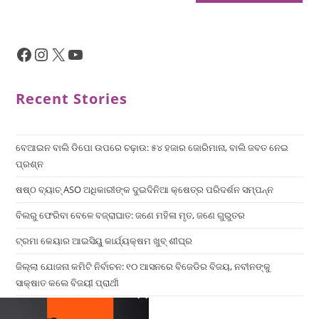
Recent Stories
ବେଆଇନ ବାଲି ଡିପୋ ଉପରେ ଚଢ଼ାଉ: ୫୪ ହଜାର ଜୋରିମାନା, ବାଲି ଜବତ ନେଇ
ପ୍ରଶ୍ନ
ଷଷ୍ଠ ବ୍ୟାଚ୍‌ ASO ଅଧିକାରୀଙ୍କ ଦୁଇଦିନିଆ କ୍ଷେତ୍ର ପରିଦର୍ଶନ ସମ୍ପନ୍ନ
ବିଲରୁ ଫେରିବା ବେଳେ ବଜ୍ରାଘାତ: ଜଣେ ମହିଳା ମୃତ, ଜଣେ ଗୁରୁତର
ଟ୍ରମା କେୟାର ଆଇସିୟୁ କାର୍ଯ୍ୟକ୍ଷମ ଖୁବ୍ ଶୀଘ୍ର
ଜିଲ୍ଲା ଯୋଜନା କମିଟି ନିର୍ବାଚନ: ୧୦ ଆସନରେ ବିଜେଡିର ବିଜୟ, ନବୀନଙ୍କୁ
ସାକ୍ଷାତ କଲେ ବିଜୟୀ ପ୍ରାର୍ଥୀ
×