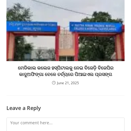
ମେଡିକାଲ କଲେଜ ହସ୍ପିଟାଲକୁ ନେଇ ବିଜେଡ଼ି ବିଜେପିର
କାଦୁଅଫିଙ୍ଗା ବେଳେ ଚର୍ଚ୍ଚାରେ ପିଆଇଏଲ ପ୍ରସଙ୍ଗ
June 21, 2025
Leave a Reply