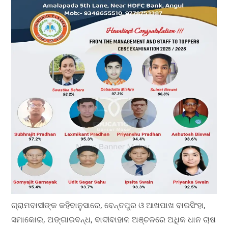
ଗ୍ରାମବାସୀଙ୍କ କହିବାନୁସାରେ, ବେନ୍ତପୁର ଓ ଆଖପାଖ ବାରସିଂହା,
ସମାକୋଇ, ଅଙ୍ଗାରବନ୍ଧ, ବାଦୀବାହାଳ ଅଞ୍ଚଳରେ ଅଧିକ ଧାନ ଚାଷ