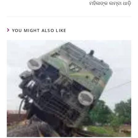
ମହିଳାଙ୍କ ଲମ୍ବା ଧାଡ଼ି
YOU MIGHT ALSO LIKE