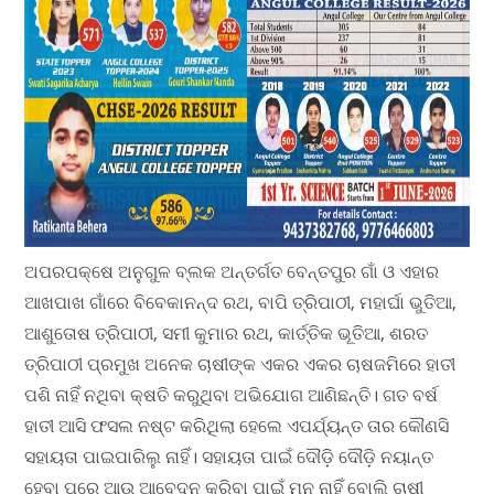
ଅପରପକ୍ଷେ ଅନୁଗୁଳ ବ୍ଲକ ଅନ୍ତର୍ଗତ ବେନ୍ତପୁର ଗାଁ ଓ ଏହାର
ଆଖପାଖ ଗାଁରେ ବିବେକାନନ୍ଦ ରଥ, ବାପି ତ୍ରିପାଠୀ, ମହାର୍ଘା ଭୁତିଆ,
ଆଶୁତୋଷ ତ୍ରିପାଠୀ, ସମୀ କୁମାର ରଥ, କାର୍ତ୍ତିକ ଭୂତିଆ, ଶରତ
ତ୍ରିପାଠୀ ପ୍ରମୁଖ ଅନେକ ଚାଷୀଙ୍କ ଏକର ଏକର ଚାଷଜମିରେ ହାତୀ
ପଶି ନାହିଁ ନଥିବା କ୍ଷତି କରୁଥିବା ଅଭିଯୋଗ ଆଣିଛନ୍ତି। ଗତ ବର୍ଷ
ହାତୀ ଆସି ଫସଲ ନଷ୍ଟ କରିଥିଲା ହେଲେ ଏପର୍ଯ୍ୟନ୍ତ ତାର କୌଣସି
ସହାୟତା ପାଇପାରିଲୁ ନାହିଁ। ସହାୟତା ପାଇଁ ଦୌଡ଼ି ଦୌଡ଼ି ନୟାନ୍ତ
ହେବା ପରେ ଆଉ ଆବେଦନ କରିବା ପାଇଁ ମନ ନାହିଁ ବୋଲି ଚାଷୀ