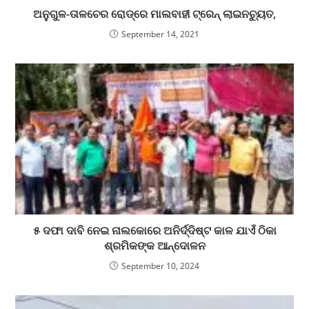
ଅନୁଗୁଳ-ତାଳଚେର ରୋଡ୍‌ରେ ମାଲବାହୀ ଟ୍ରେନ୍ ଲାଇନଚ୍ୟୁତ,
September 14, 2021
୫ ଦଫା ଦାବି ନେଇ ନାଲକୋରେ ଅନିର୍ଦ୍ଦିଷ୍ଟ କାଳ ଯାଏଁ ଠିକା
ଶ୍ରମିକଙ୍କ ଆନ୍ଦୋଳନ
September 10, 2024