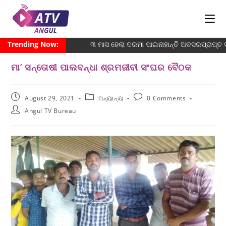
Trending Now:
୩ ମାସ ହେଲା ଦରମା ପାଇନାହାନ୍ତି ଅବସରପ୍ରାପ୍ତ ସଫ
ମା’ ସନ୍ତୋଷୀ ପାଲବନ୍ଧା ଶ୍ରମଜୀବୀ ସଂଘର ବୈଠକ
August 29, 2021
ଅନ୍ୟାନ୍ୟ
0 Comments
Angul TV Bureau