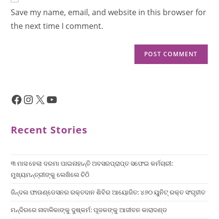
Save my name, email, and website in this browser for
the next time I comment.
Recent Stories
୩ ମାସ ହେଲା ଦରମା ପାଇନାହାନ୍ତି ଅବସରପ୍ରାପ୍ତ ସଫେଇ କର୍ମଚାରୀ:
ମୁଖ୍ୟମନ୍ତ୍ରୀଙ୍କୁ ଲେଖିଲେ ଚିଠି
ଜିନ୍ଦଲ ଫାଉଣ୍ଡେସନର ରକ୍ତଦାନ ଶିବିର ଆୟୋଜିତ: ୪୬୦ ୟୁନିଟ୍ ରକ୍ତ ସଂଗୃହୀତ
ମନ୍ଦିରରେ ନାବାଳିକାଙ୍କୁ ଦୁଷ୍କର୍ମ: ପୂଜକଙ୍କୁ ଆଜୀବନ କାରାଦଣ୍ଡ