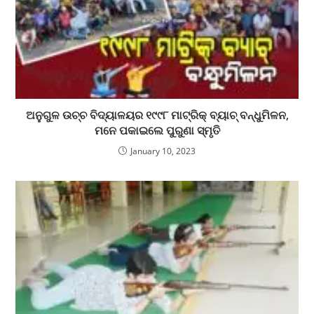
ଅନୁଗୁଳ ଉଚ୍ଚ ବିଦ୍ୟାଳୟର ୧୯୯୮ ମାଟ୍ରିକ୍ ବ୍ୟାଚ୍ ବନ୍ଧୁମିଳନ,
ମନେ ପକାଇଲେ ପୁରୁଣା ସ୍ମୃତି
January 10, 2023