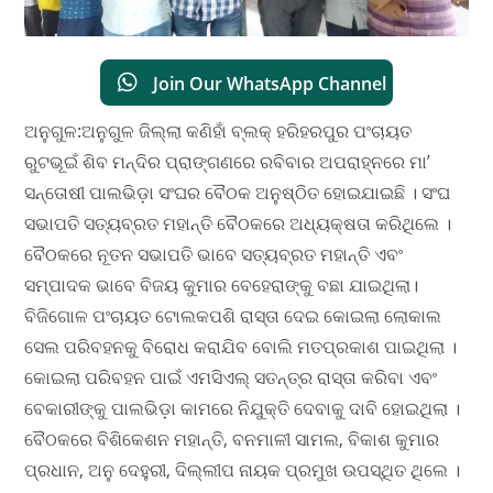
Join Our WhatsApp Channel
ଅନୁଗୁଳ:ଅନୁଗୁଳ ଜିଲ୍ଲା କଣିହାଁ ବ୍ଲକ୍ ହରିହରପୁର ପଂଚାୟତ
ରୁଟଭୂଇଁ ଶିବ ମନ୍ଦିର ପ୍ରାଙ୍ଗଣରେ ରବିବାର ଅପରାହ୍ନରେ ମା’
ସନ୍ତୋଷୀ ପାଲଭିଡ଼ା ସଂଘର ବୈଠକ ଅନୁଷ୍ଠିତ ହୋଇଯାଇଛି । ସଂଘ
ସଭାପତି ସତ୍ୟବ୍ରତ ମହାନ୍ତି ବୈଠକରେ ଅଧ୍ୟକ୍ଷତା କରିଥିଲେ ।
ବୈଠକରେ ନୂତନ ସଭାପତି ଭାବେ ସତ୍ୟବ୍ରତ ମହାନ୍ତି ଏବଂ
ସମ୍ପାଦକ ଭାବେ ବିଜୟ କୁମାର ବେହେରାଙ୍କୁ ବଛା ଯାଇଥିଲା।
ବିଜିଗୋଳ ପଂଚାୟତ ଟୋଲକପଶି ରାସ୍ତା ଦେଇ କୋଇଲା ଲୋକାଲ
ସେଲ ପରିବହନକୁ ବିରୋଧ କରାଯିବ ବୋଲି ମତପ୍ରକାଶ ପାଇଥିଲା ।
କୋଇଲା ପରିବହନ ପାଇଁ ଏମସିଏଲ୍ ସତନ୍ତ୍ର ରାସ୍ତା କରିବା ଏବଂ
ବେକାରୀଙ୍କୁ ପାଲଭିଡ଼ା କାମରେ ନିଯୁକ୍ତି ଦେବାକୁ ଦାବି ହୋଇଥିଲା ।
ବୈଠକରେ ବିଶିକେଶନ ମହାନ୍ତି, ବନମାଳୀ ସାମଲ, ବିକାଶ କୁମାର
ପ୍ରଧାନ, ଅନୁ ଦେହୁରୀ, ଦିଲ୍ଲୀପ ନାୟକ ପ୍ରମୁଖ ଉପସ୍ଥିତ ଥିଲେ ।