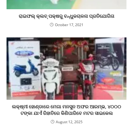
ରାଇଫଲ୍‌ କ୍ଲବ୍‌ ପକ୍ଷରୁ ବନ୍ଧୁକଚାଳନା ପ୍ରତିଯୋଗିତା
October 17, 2021
ଲକ୍ଷ୍ମୀ ହୋଣ୍ଡାରେ ମେଗା ମନସୁନ ଅଫର ଆରମ୍ଭ, ୪୦୦୦
ଟଙ୍କା ଯାଏଁ ରିହାତିରେ କିଣିପାରିବେ ମଟର ସାଇକେଲ
August 12, 2025