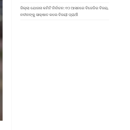
ଜିଲ୍ଲା ଯୋଜନା କମିଟି ନିର୍ବାଚନ: ୧୦ ଆସନରେ ବିଜେଡିର ବିଜୟ,
ନବୀନଙ୍କୁ ସାକ୍ଷାତ କଲେ ବିଜୟୀ ପ୍ରାର୍ଥୀ