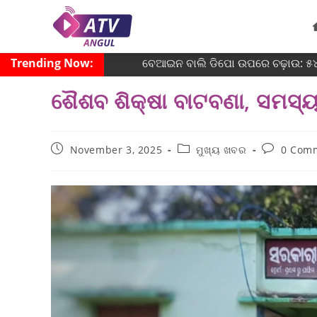
Trending Now:
ବେଆଇନ ବାଲି ଡିପୋ ଉପରେ ଚଢ଼ାଉ: ୫୪ ହ
ଶୈଶବ ଶିକ୍ଷା ବାଟବଣା, ସମସ୍
November 3, 2025
ମୁଖ୍ୟ ଖବର
0 Com