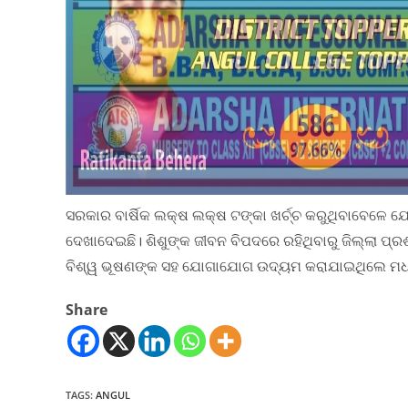
ସରକାର ବାର୍ଷିକ ଲକ୍ଷ ଲକ୍ଷ ଟଙ୍କା ଖର୍ଚ୍ଚ କରୁଥିବାବେଳ
ଦେଖାଦେଇଛି। ଶିଶୁଙ୍କ ଜୀବନ ବିପଦରେ ରହିଥିବାରୁ ଜିଲ୍ଲା ପ୍ରଶା
ବିଶ୍ୱ ଭୂଷଣଙ୍କ ସହ ଯୋଗାଯୋଗ ଉଦ୍ୟମ କରାଯାଇଥିଲେ ମଧ
Share
TAGS
:
ANGUL