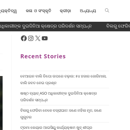
୍ୟକ୍ତିତ୍ୱ
କଳା ଓ ସଂସ୍କୃତି
କ୍ରୀଡ଼ା
ଅନ୍ୟାନ୍ୟ
ିକାରୀଙ୍କ ଦୁଇଦିନିଆ କ୍ଷେତ୍ର ପରିଦର୍ଶନ ସମ୍ପନ୍ନ
ବିଲରୁ ଫେରିବା
Recent Stories
ବେଆଇନ ବାଲି ଡିପୋ ଉପରେ ଚଢ଼ାଉ: ୫୪ ହଜାର ଜୋରିମାନା,
ବାଲି ଜବତ ନେଇ ପ୍ରଶ୍ନ
ଷଷ୍ଠ ବ୍ୟାଚ୍‌ ASO ଅଧିକାରୀଙ୍କ ଦୁଇଦିନିଆ କ୍ଷେତ୍ର
ପରିଦର୍ଶନ ସମ୍ପନ୍ନ
ବିଲରୁ ଫେରିବା ବେଳେ ବଜ୍ରାଘାତ: ଜଣେ ମହିଳା ମୃତ, ଜଣେ
ଗୁରୁତର
ଟ୍ରମା କେୟାର ଆଇସିୟୁ କାର୍ଯ୍ୟକ୍ଷମ ଖୁବ୍ ଶୀଘ୍ର