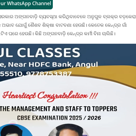
Our WhatsApp Channel
 ସରକାର ଅଙ୍ଗନବାଡ଼ି ବ୍ୟବସ୍ଥା କରିଥିବାବେଳେ ଅନୁଗୁଳ ବ୍ଲକ୍‌ର ବଡ଼କେରା
ର ଅଭାବ ଯୋଗୁଁ ଶୈଶବ ଶିକ୍ଷା ବାଟବଣା ହେଉଛି। କେତେକ କେନ୍ଦ୍ର ଗାଁ
େ ହେଉଛି। କିଛି ଅଙ୍ଗନବାଡ଼ି କେନ୍ଦ୍ର କର୍ମୀ ବିନା ଚାଲିଛି।