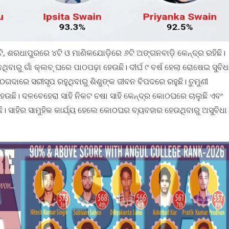
ଟି, ଶରଧାପୁରରେ ୪ଟି ଓ ମାଣିକଯୋଡ଼ିରେ ୬ଟି ଅଙ୍ଗନବାଡ଼ି କେନ୍ଦ୍ର ରହିଛି।
ବାରୁ ଗାଁ କ୍ଲବ୍ ଘରେ ପାଠପଢ଼ା ହେଉଛି। ଦୀର୍ଘ ୯ ବର୍ଷ ହେଲା ରୋଷେଇ ସୁବିଧ
ଠଗଦାରେ ସରୀସୃପ ରହୁଥିବାରୁ ଶିଶୁଙ୍କ ଜୀବନ ବିପଦରେ ରହୁଛି। ତୁମୁଣୀ
ଛି। ଦଳବେହେରା ସାହି ନିକଟ ଚଷା ସାହି କେନ୍ଦ୍ର କୋଠଘରେ ଚାଲୁଛି ଏବଂ
ଛି। ସାହିର ସାମୁହିକ କାର୍ଯ୍ୟ ହେଲେ କୋଠଘର ବ୍ୟବହାର ହେଉଥିବାରୁ ଅସୁବିଧା