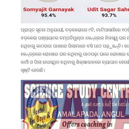
ପ୍ରାପ୍ତ ସୂଚନା ଅନୁଯାୟୀ, ବଡ଼କେରାରେ ୯ଟି, ମାଟିଆସାହିରେ ୧୦
ବଡ଼କେରା ପଞ୍ଚାୟତର ଚମ୍ପତିମୁଣ୍ଡା କେନ୍ଦ୍ରର ନିଜସ୍ୱ ଘର ନଥି
ନଥିବାରୁ କାଠଗଦା ପାଖରେ ପିଲାମାନେ ବସି ପାଠ ପଢ଼ୁଛନ୍ତି। କା
କେନ୍ଦ୍ରରେ ରୋଷେଇ ଘର ନଥିବାରୁ ପାଠପଢ଼ା ଘରେ ରୋଷେଇ ହେଉ
କର୍ମୀ ଓ ପିଲା ଉପସ୍ଥିତ ନଥିବାରୁ ଶିକ୍ଷାଦାନରେ ବ୍ୟାଘାତ ହେଉ
ସୃଷ୍ଟି ହେଉଛି।