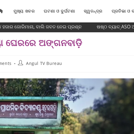
ମୁଖ୍ୟ ଖବର
ଘଟଣା ଓ ଦୁର୍ଘଟଣା
ସ୍ୱତନ୍ତ୍ର
ପ୍ରତିଭା ଓ ବ
ଜାର ଜୋରିମାନା, ବାଲି ଜବତ ନେଇ ପ୍ରଶ୍ନ
ଷଷ୍ଠ ବ୍ୟାଚ୍‌ ASO ଅଧ
ୟା ଘେରରେ ଅଙ୍ଗନବାଡ଼ି
ments
Angul TV Bureau