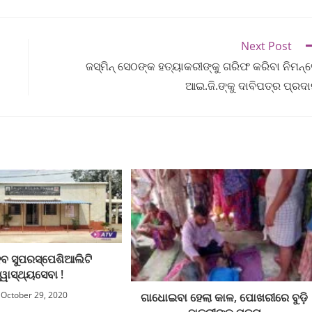
Next Post
ଜସ୍ମିନ୍ ସେଠଙ୍କ ହତ୍ୟାକରୀଙ୍କୁ ଗରିଫ କରିବା ନିମନ୍
ଆଇ.ଜି.ଙ୍କୁ ଦାବିପତ୍ର ପ୍ରଦ
େବ ସୁପରସ୍ପେଶିଆଲିଟି
୍ୱାସ୍ଥ୍ୟସେବା !
October 29, 2020
ଗାଧୋଇବା ହେଲା କାଳ, ପୋଖରୀରେ ବୁଡ଼ି