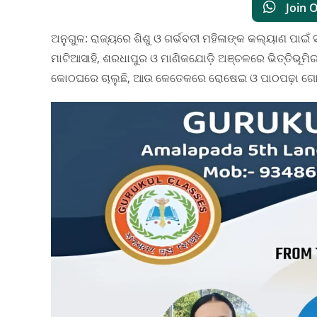
Join 
ଅନୁଗୁଳ: ରାଜ୍ୟରେ ଶିଶୁ ଓ ଗର୍ଭବତୀ ମହିଳାଙ୍କ କଲ୍ୟାଣ ପାଇଁ
ମାଟିଆସାହି, ଶରଧାପୁର ଓ ମାଣିକଯୋଡ଼ି ଅଞ୍ଚଳରେ ଭିତ୍ତିଭୂମି
କୋଠଘରେ ଚାଲୁଛି, ଆଉ କେତେକରେ ରୋଷେଇ ଓ ପାଠପଢ଼ା ଗୋଟିଏ ଘର