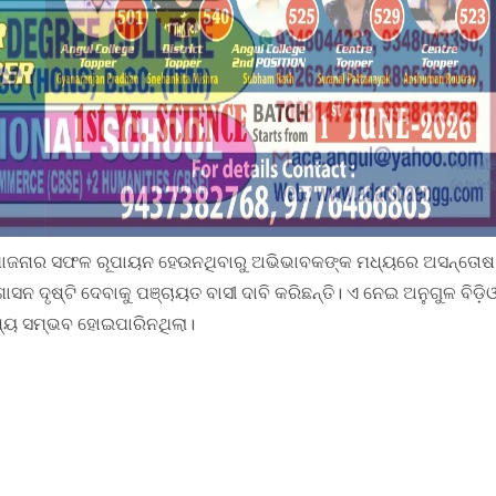
େ ଯୋଜନାର ସଫଳ ରୂପାୟନ ହେଉନଥିବାରୁ ଅଭିଭାବକଙ୍କ ମଧ୍ୟରେ ଅସନ୍ତୋଷ
ସନ ଦୃଷ୍ଟି ଦେବାକୁ ପଞ୍ଚାୟତ ବାସୀ ଦାବି କରିଛନ୍ତି। ଏ ନେଇ ଅନୁଗୁଳ ବିଡ଼ି
୍ୟ ସମ୍ଭବ ହୋଇପାରିନଥିଲା।