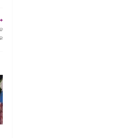
ତେ
ାନ