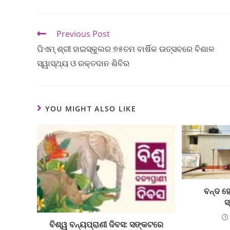
Previous Post
ପିଏମ୍ ଶ୍ରୀ ହାଇସ୍କୁଲର ୭୫ତମ ବାର୍ଷିକ ଉତ୍ସବରେ ବିଶାଳ
ସ୍ୱାସ୍ଥ୍ୟ ଓ ରକ୍ତଦାନ ଶିବିର
YOU MIGHT ALSO LIKE
ବନ୍ଦ ହ
ସ
ବିଶ୍ୱ ବନ୍ୟପ୍ରାଣୀ ଦିବସ: ସଙ୍କଟରେ