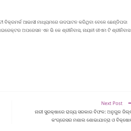
ଟୀ ବିକ୍ରମର୍କ ଆଭାସୀ ମାଧ୍ୟମରେ ଉଦଘାଟନ କରିଥିବା ବେଳେ ଛେଣ୍ଡିପଦା
ାଇରେକ୍ଟର ଅପରେସନ ଏନ ଭି କେ ଶ୍ରୀନିବାସ, ନାୟନୀ ଜୀଏମ ଟି ଶ୍ରୀନିବାସ
Next Post
ନାରୀ ସୁରକ୍ଷାରେ ରାଜ୍ୟ ସରକାର ବିଫଳ: ଅନୁଗୁଳ ଜିଲ୍
କଂଗ୍ରେସର ମଶାଲ ଶୋଭାଯାତ୍ରା ଓ ବିକ୍ଷ