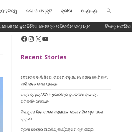
୍ୟକ୍ତିତ୍ୱ
କଳା ଓ ସଂସ୍କୃତି
କ୍ରୀଡ଼ା
ଅନ୍ୟାନ୍ୟ
ିକାରୀଙ୍କ ଦୁଇଦିନିଆ କ୍ଷେତ୍ର ପରିଦର୍ଶନ ସମ୍ପନ୍ନ
ବିଲରୁ ଫେରିବା 
Recent Stories
ବେଆଇନ ବାଲି ଡିପୋ ଉପରେ ଚଢ଼ାଉ: ୫୪ ହଜାର ଜୋରିମାନା,
ବାଲି ଜବତ ନେଇ ପ୍ରଶ୍ନ
ଷଷ୍ଠ ବ୍ୟାଚ୍‌ ASO ଅଧିକାରୀଙ୍କ ଦୁଇଦିନିଆ କ୍ଷେତ୍ର
ପରିଦର୍ଶନ ସମ୍ପନ୍ନ
ବିଲରୁ ଫେରିବା ବେଳେ ବଜ୍ରାଘାତ: ଜଣେ ମହିଳା ମୃତ, ଜଣେ
ଗୁରୁତର
ଟ୍ରମା କେୟାର ଆଇସିୟୁ କାର୍ଯ୍ୟକ୍ଷମ ଖୁବ୍ ଶୀଘ୍ର