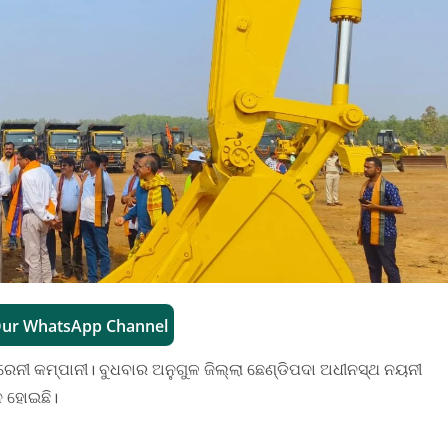
Our WhatsApp Channel
େରେନୀ କମ୍ପାନୀ। ବୁଧବାର ଅନୁଗୁଳ ଜିଲ୍ଲା ଛେଣ୍ଡିପଦା ଅଧୀନସ୍ଥ ନୟନୀ
ନ ହୋଇଛି।