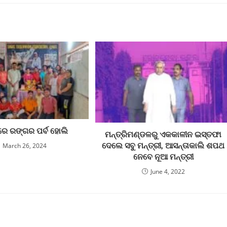
ରେ ରଙ୍ଗର ପର୍ବ ହୋଲି
ମନ୍ତ୍ରିମଣ୍ଡଳରୁ ଏକକାଳୀନ ଇସ୍ତଫା
ଦେଲେ ସବୁ ମନ୍ତ୍ରୀ, ଆସନ୍ତାକାଲି ଶପଥ
March 26, 2024
ନେବେ ନୂଆ ମନ୍ତ୍ରୀ
June 4, 2022