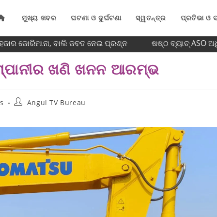
ମୁଖ୍ୟ ଖବର
ଘଟଣା ଓ ଦୁର୍ଘଟଣା
ସ୍ୱତନ୍ତ୍ର
ପ୍ରତିଭା ଓ ବ
ାର ଜୋରିମାନା, ବାଲି ଜବତ ନେଇ ପ୍ରଶ୍ନ
ଷଷ୍ଠ ବ୍ୟାଚ୍‌ ASO ଅଧ
ମ୍ପାନୀର ଖଣି ଖନନ ଆରମ୍ଭ
s
Angul TV Bureau