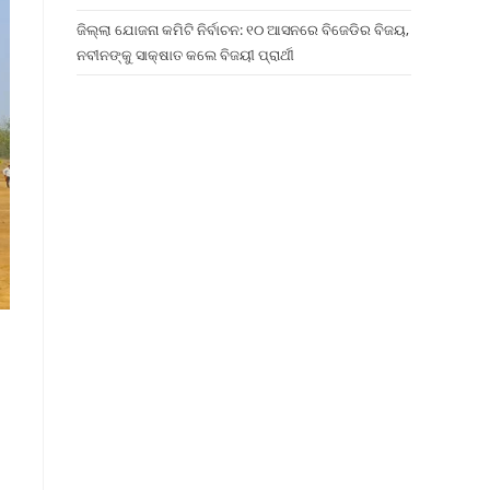
ଜିଲ୍ଲା ଯୋଜନା କମିଟି ନିର୍ବାଚନ: ୧୦ ଆସନରେ ବିଜେଡିର ବିଜୟ,
ନବୀନଙ୍କୁ ସାକ୍ଷାତ କଲେ ବିଜୟୀ ପ୍ରାର୍ଥୀ