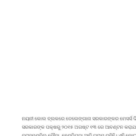
ନୟନୀ କୋଲ ବ୍ଲକରେ ତେଲେଙ୍ଗାନା ସରକାରଙ୍କର ମେସର୍ସ ଦି ‘
ସରକାରଙ୍କ ପକ୍ଷରୁ ୨୦୧୫ ଅଗଷ୍ଟ ୧୩ ରେ ଆବଣ୍ଟନ କରାଯାଇଛ
ବ୍ରାହ୍ମଣବିଲ ମୌଜା, ଛେଣ୍ଡିପଦା ଆଦି ଗ୍ରାମ ରହିଛି। ଏହି