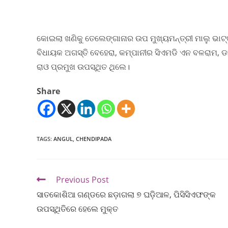
କୋଇଲା ଖଣିକୁ ତେଲେଙ୍ଗାନାର ଉପ ମୁଖ୍ୟମନ୍ତ୍ରୀ ମାଲୁ ଭାଟ୍
ବିଧାୟକ ଅଗସ୍ତି ବେହେରା, କମ୍ପାନୀର ସିଏମଡି ଏନ ବଳରାମ, ଡ
ରାଓ ପ୍ରମୁଖ ଉପସ୍ଥିତ ଥିଲେ।
Share
TAGS
:
ANGUL
,
CHENDIPADA
Previous Post
ସାତକୋଶିଆ ଗଣ୍ଡରେ ଛଡ଼ାଗଲା ୭ ଘଡ଼ିଆଳ, ପିସିସିଏଫଙ୍କ
ଉପସ୍ଥିତିରେ ହେଲେ ମୁକ୍ତ