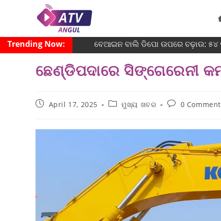
Trending Now:
ବେଆଇନ ବାଲି ଡିପୋ ଉପରେ ଚଢ଼ାଉ: ୫୪ ହଜ
ଛେଣ୍ଡିପଦାରେ ସିଙ୍ଗେରେନୀ କ
April 17, 2025
ମୁଖ୍ୟ ଖବର
0 Comment