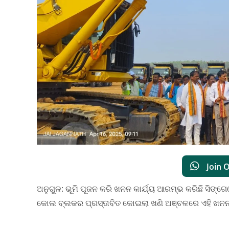
Join 
ଅନୁଗୁଳ: ଭୂମି ପୂଜନ କରି ଖନନ କାର୍ଯ୍ୟ ଆରମ୍ଭ କରିଛି ସିଙ୍ଗ
କୋଲ ବ୍ଲକର ପ୍ରସ୍ତାବିତ କୋଇଲା ଖଣି ଅଞ୍ଚଳରେ ଏହି ଖନ