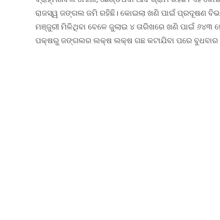
ରାଜସ୍ୱ ଜଙ୍ଗଲ ଜମି ରହିଛି। କୋଇଲା ଖଣି ପାଇଁ ପ୍ରଦୂଷଣ ବିଭ
ମଞ୍ଜୁରୀ ମିଳିଥିବା ବେଳେ ଜୁଲାଇ ୪ ତାରିଖରେ ଖଣି ପାଇଁ ୬୪୩ 
ପକ୍ଷରୁ ଜଙ୍ଗଲର ଲକ୍ଷ ଲକ୍ଷ ଗଛ କଟାଯିବା ପରେ ବୁଧବାର