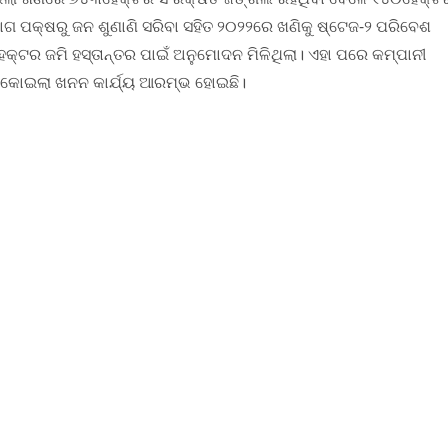
ାଗ ପକ୍ଷରୁ ଜନ ଶୁଣାଣି ସରିବା ସହିତ ୨୦୨୨ରେ ଖଣିକୁ ଷ୍ଟେଜ-୨ ପରିବେଶ
ହେକ୍ଟର ଜମି ହସ୍ତାନ୍ତର ପାଇଁ ଅନୁମୋଦନ ମିଳିଥିଲା। ଏହା ପରେ କମ୍ପାନୀ
 କୋଇଲା ଖନନ କାର୍ଯ୍ୟ ଆରମ୍ଭ ହୋଇଛି।