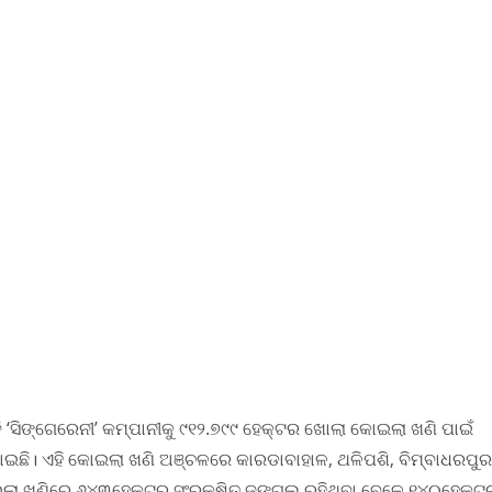
ସିଙ୍ଗେରେନୀ’ କମ୍ପାନୀକୁ ୯୧୨.୭୯୯ ହେକ୍ଟର ଖୋଲା କୋଇଲା ଖଣି ପାଇଁ
ି। ଏହି କୋଇଲା ଖଣି ଅଞ୍ଚଳରେ କାରଡାବାହାଳ, ଥଳିପଶି, ବିମ୍ବାଧରପୁର
 କୋଇଲା ଖଣିରେ ୬୪୩ହେକ୍ଟର ସଂରକ୍ଷିତ ଜଙ୍ଗଲ ରହିଥିବା ବେଳେ ୧୪୦ହେକ୍ଟ