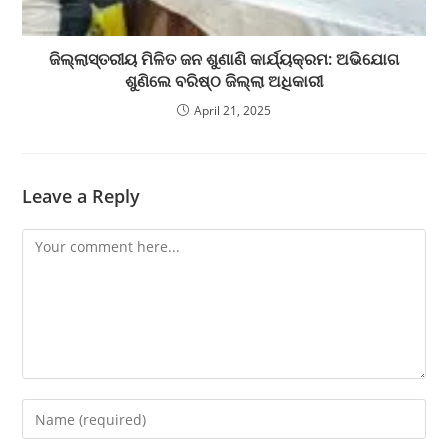
ଜିଲ୍ଲାସ୍ତରୀୟ ମିଳିତ ଜନ ଶୁଣାଣି କାର୍ଯ୍ୟକ୍ରମ: ଅଭିଯୋଗ
ଶୁଣିଲେ ବରିଷ୍ଠ ଜିଲ୍ଲା ଅଧିକାରୀ
April 21, 2025
Leave a Reply