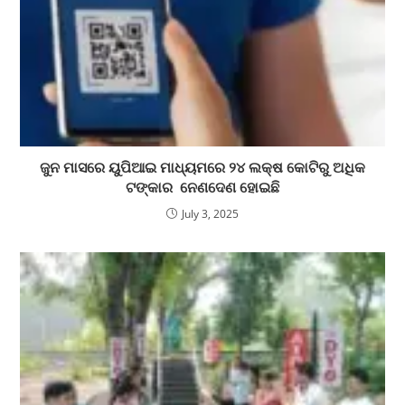
ଜୁନ ମାସରେ ୟୁପିଆଇ ମାଧ୍ୟମରେ ୨୪ ଲକ୍ଷ କୋଟିରୁ ଅଧିକ
ଟଙ୍କାର ନେଣଦେଣ ହୋଇଛି
July 3, 2025