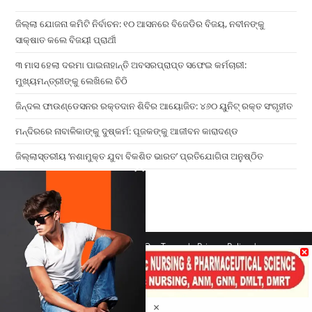
ଜିଲ୍ଲା ଯୋଜନା କମିଟି ନିର୍ବାଚନ: ୧୦ ଆସନରେ ବିଜେଡିର ବିଜୟ, ନବୀନଙ୍କୁ
ସାକ୍ଷାତ କଲେ ବିଜୟୀ ପ୍ରାର୍ଥୀ
୩ ମାସ ହେଲା ଦରମା ପାଇନାହାନ୍ତି ଅବସରପ୍ରାପ୍ତ ସଫେଇ କର୍ମଚାରୀ:
ମୁଖ୍ୟମନ୍ତ୍ରୀଙ୍କୁ ଲେଖିଲେ ଚିଠି
ଜିନ୍ଦଲ ଫାଉଣ୍ଡେସନର ରକ୍ତଦାନ ଶିବିର ଆୟୋଜିତ: ୪୬୦ ୟୁନିଟ୍ ରକ୍ତ ସଂଗୃହୀତ
ମନ୍ଦିରରେ ନାବାଳିକାଙ୍କୁ ଦୁଷ୍କର୍ମ: ପୂଜକଙ୍କୁ ଆଜୀବନ କାରାଦଣ୍ଡ
ଜିଲ୍ଲାସ୍ତରୀୟ ‘ନଶାମୁକ୍ତ ଯୁବା ବିକଶିତ ଭାରତ’ ପ୍ରତିଯୋଗିତା ଅନୁଷ୍ଠିତ
×
Home
Contact us
Our Team
Privacy Policy
Terms & Conditions
Copyright 2026 - ATV Angul All Rights Reserved
Made with ❤️ By UPDIGIT
×