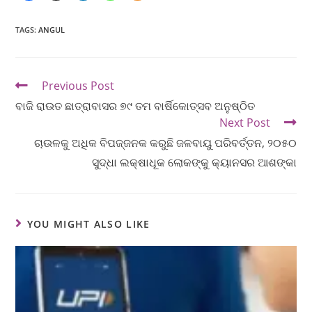
TAGS
:
ANGUL
Previous Post
ବାଜି ରାଉତ ଛାତ୍ରାବାସର ୭୯ ତମ ବାର୍ଷିକୋତ୍ସବ ଅନୁଷ୍ଠିତ
Next Post
ଚାଉଳକୁ ଅଧିକ ବିପଜ୍ଜନକ କରୁଛି ଜଳବାୟୁ ପରିବର୍ତ୍ତନ, ୨୦୫୦
ସୁଦ୍ଧା ଲକ୍ଷାଧୂକ ଲୋକଙ୍କୁ କ୍ୟାନସର ଆଶଙ୍କା
YOU MIGHT ALSO LIKE