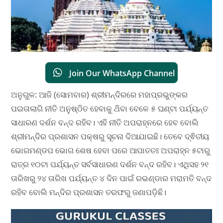
Join Our WhatsApp Channel
ଅନୁଗୁଳ: ଆଜି (ସୋମବାର) ଶ୍ରୀମନ୍ଦିରରେ ମହାପ୍ରଭୁଙ୍କର
ପଇତାଲାଗି ନୀତି ଅନୁଷ୍ଠିତ ହେବାକୁ ଥ‌ିବା ବେଳେ ୫ ଘଣ୍ଟା ପର୍ଯ୍ୟନ୍ତ
ସାଧାରଣ ଦର୍ଶନ ବନ୍ଦ ରହିବ। ଏହି ନୀତି ଅପରାହ୍ନରେ ହେବ ବୋଲି
ଶ୍ରୀମନ୍ଦିର ପ୍ରଶାସନ ପକ୍ଷରୁ ସୂଚନା ଦିଆଯାଇଛି। ତେବେ ଦ୍ଵିତୀୟ
ଭୋଗମଣ୍ଡପ ଭୋଗ ଶେଷ ହେବା ପରେ ଆପାତତଃ ଅପରାହ୍ନ ୫ଟାରୁ
ରାତ୍ର ୧୦ଟା ପର୍ଯ୍ୟନ୍ତ ସର୍ବସାଧାରଣ ଦର୍ଶନ ବନ୍ଦ ରହିବ। ଏଥିସହ ୨୧
ତାରିଖରୁ ୨୪ ତାରିଖ ପର୍ଯ୍ୟନ୍ତ ୪ ଦିନ ପାଇଁ ରଭଣ୍ଡାର ମରାମତି ବନ୍ଦ
ରହିବ ବୋଲି ମନ୍ଦିର ପ୍ରଶାସନ ତରଫରୁ ଜଣାପଡ଼ିଛି।