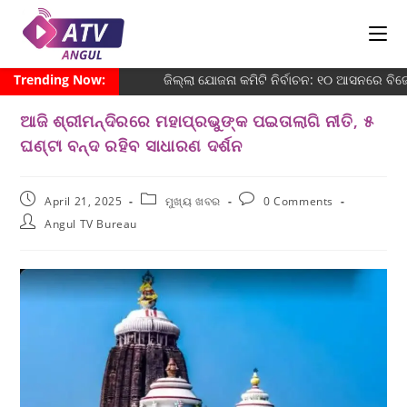
Trending Now:
ଜିଲ୍ଲା ଯୋଜନା କମିଟି ନିର୍ବାଚନ: ୧୦ ଆସନରେ ବିଜେଡ
ଆଜି ଶ୍ରୀମନ୍ଦିରରେ ମହାପ୍ରଭୁଙ୍କ ପଇତାଲାଗି ନୀତି, ୫
ଘଣ୍ଟା ବନ୍ଦ ରହିବ ସାଧାରଣ ଦର୍ଶନ
April 21, 2025
ମୁଖ୍ୟ ଖବର
0 Comments
Angul TV Bureau