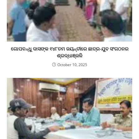
ଗୋପବନ୍ଧୁ ଦାସଙ୍କ ୧୪୮ତମ ଜୟନ୍ତୀରେ ଛାତ୍ର-ଯୁବ ସଂଗଠନର
ଶ୍ରଦ୍ଧାଞ୍ଜଳି
October 10, 2025