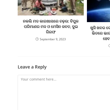
ନକଲି ମଦ କାରଖାନାରେ ଚଢ଼ଉ: ବିପୁଳ
ପରିମାଣର ମଦ ଓ ମେସିନ ଜବତ, ଦୁଇ
ଖୁସି ଖବର ଦେ
ଗିରଫ
ଭିତରେ ଭା
ହେବ
September 9, 2023
Leave a Reply