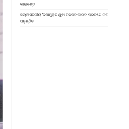
କାରାଦଣ୍ଡ
ଜିଲ୍ଲାସ୍ତରୀୟ ‘ନଶାମୁକ୍ତ ଯୁବା ବିକଶିତ ଭାରତ’ ପ୍ରତିଯୋଗିତା
ଅନୁଷ୍ଠିତ