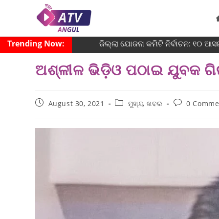
Trending Now:
ଜିଲ୍ଲା ଯୋଜନା କମିଟି ନିର୍ବାଚନ: ୧୦ ଆସନର
ଅଶ୍ଳୀଳ ଭିଡ଼ିଓ ପଠାଇ ଯୁବକ 
August 30, 2021
ମୁଖ୍ୟ ଖବର
0 Comme