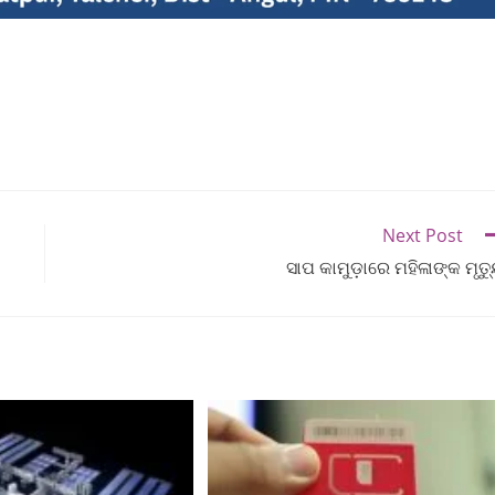
Next Post
ସାପ କାମୁଡ଼ାରେ ମହିଳାଙ୍କ ମୃତ୍