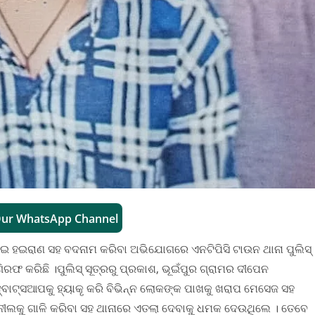
Our WhatsApp Channel
ଠାଇ ହଇରାଣ ସହ ବଦନାମ କରିବା ଅଭିଯୋଗରେ ଏନଟିପିସି ଟାଉନ ଥାନା ପୁଲିସ୍
ିରଫ କରିଛି ।ପୁଲିସ୍ ସୂତ୍ରରୁ ପ୍ରକାଶ, ଭୂଇଁପୁର ଗ୍ରାମର ଦୀପେନ
୍ବାଟ୍ସଆପକୁ ହ୍ୟାକୄ କରି ବିଭିନ୍ନ ଲୋକଙ୍କ ପାଖକୁ ଖରାପ ମେସେଜ ସହ
ୀଲକୁ ଗାଳି କରିବା ସହ ଥାନାରେ ଏତଲା ଦେବାକୁ ଧମକ ଦେଉଥିଲେ । ତେବେ