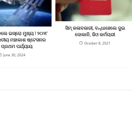
ସିମ୍ କଳାବଜାରୀ, ବନ୍ଧାହେଲେ ଦୁଇ
ଲେ ଇସ୍ରୋ ମୁଖ୍ୟ ! ୨୦୨୮
ଦୋକାନି, ଜିଓ କର୍ମଚାରୀ
ରତୀୟ ମହାକାଶ ଷ୍ଟେସନର
October 8, 2021
 ପ୍ରଥମ ପର୍ଯ୍ୟାୟ
June 30, 2024