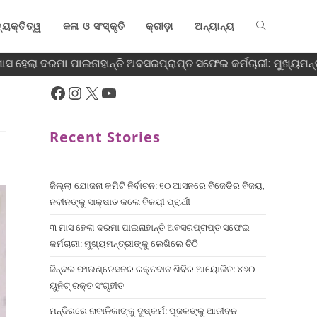
୍ୟକ୍ତିତ୍ୱ
କଳା ଓ ସଂସ୍କୃତି
କ୍ରୀଡ଼ା
ଅନ୍ୟାନ୍ୟ
ସ ହେଲା ଦରମା ପାଇନାହାନ୍ତି ଅବସରପ୍ରାପ୍ତ ସଫେଇ କର୍ମଚାରୀ: ମୁଖ୍ୟମନ୍ତ୍ର
Recent Stories
ଜିଲ୍ଲା ଯୋଜନା କମିଟି ନିର୍ବାଚନ: ୧୦ ଆସନରେ ବିଜେଡିର ବିଜୟ,
ନବୀନଙ୍କୁ ସାକ୍ଷାତ କଲେ ବିଜୟୀ ପ୍ରାର୍ଥୀ
୩ ମାସ ହେଲା ଦରମା ପାଇନାହାନ୍ତି ଅବସରପ୍ରାପ୍ତ ସଫେଇ
କର୍ମଚାରୀ: ମୁଖ୍ୟମନ୍ତ୍ରୀଙ୍କୁ ଲେଖିଲେ ଚିଠି
ଜିନ୍ଦଲ ଫାଉଣ୍ଡେସନର ରକ୍ତଦାନ ଶିବିର ଆୟୋଜିତ: ୪୬୦
ୟୁନିଟ୍ ରକ୍ତ ସଂଗୃହୀତ
ମନ୍ଦିରରେ ନାବାଳିକାଙ୍କୁ ଦୁଷ୍କର୍ମ: ପୂଜକଙ୍କୁ ଆଜୀବନ