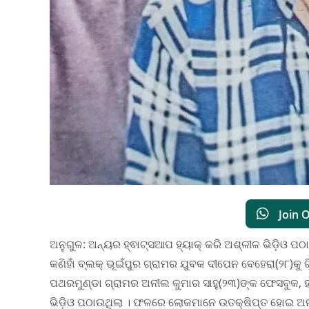
Join 
ଅନୁଗୁଳ: ଅନ୍ୟର ହ୍ଵାଟ୍ସଆପ ହ୍ୟାକ୍ କରି ଅଶ୍ଳୀଳ ଭିଡ଼ିଓ ପ
କଣିହାଁ ବ୍ଲକ୍ ଭୂଇଁପୁର ଗ୍ରାମର ଯୁବକ ଦୀପେନ ବେହେରା(୨୮)କୁ ଗ
ପଥରମୁଣ୍ଡା ଗ୍ରାମର ଅନୀଲ କୁମାର ସାହୁ(୨୩)ଙ୍କ ଫେସବୁକ, ହ
ଭିଡ଼ିଓ ପଠାଉଥିଲା । ଫଳରେ ଲୋକମାନେ ଉତକ୍ଷିପ୍ତ ହୋଇ ଅନ