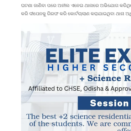
ଘଟଣା ଜାଣିବା ପରେ ଅନୀଲ ଏନେଇ ଥାନାରେ ଅଭିଯୋଗ କରିଥିଲେ 
କରି ଦୀପେନକୁ ଗିରଫ କରି କୋର୍ଟଚାଲାଣ କରାଯାଇଥିବା ଥାନା ଅଧି