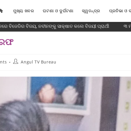
ମୁଖ୍ୟ ଖବର
ଘଟଣା ଓ ଦୁର୍ଘଟଣା
ସ୍ୱତନ୍ତ୍ର
ପ୍ରତିଭା ଓ ବ
େ ବିଜେଡିର ବିଜୟ, ନବୀନଙ୍କୁ ସାକ୍ଷାତ କଲେ ବିଜୟୀ ପ୍ରାର୍ଥୀ
୩ ମା
ଗିରଫ
nts
Angul TV Bureau