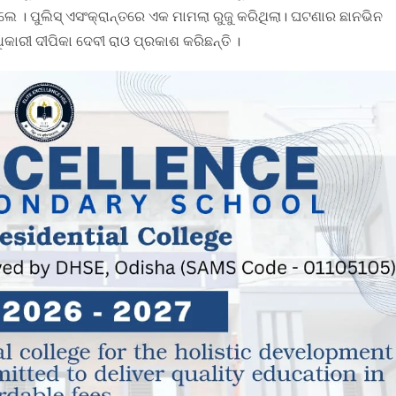
। ପୁଲିସ୍ ଏସଂକ୍ରାନ୍ତରେ ଏକ ମାମଲା ରୁଜୁ କରିଥିଲା। ଘଟଣାର ଛାନଭିନ
କାରୀ ଦୀପିକା ଦେବୀ ରାଓ ପ୍ରକାଶ କରିଛନ୍ତି ।