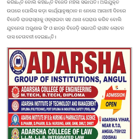
କରିଛନ୍ତି ବୋଲି କହିଛନ୍ତି ବିଜେଡି ମହିଳା ସଭାପତି। ଅଭିଯୁକ୍ତ
ଉପରେ ପୋଲିସ କଡ଼ା କାର୍ଯ୍ୟାନୁଷ୍ଠାନ ନ ନେଲେ ଆଗାମୀ ଦିନରେ
ବିଜେଡି ରାଜରାସ୍ତାକୁ ଓହ୍ଲାଇବା ସହ ଥାନା ଘେରାଉ କରିବ ବୋଲି
ଯୁବନେତା ଅରୁଣାଭ ସିଂ ଓ ଛାତ୍ର ବିଜେଡ଼ି ସଭାପତି ରାଜୀବ ଲୋଚନ
ଦାସ ଚେତାବନୀ ଦେଇଛନ୍ତି।