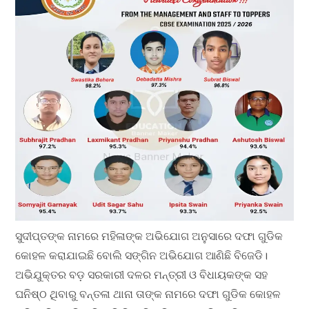
ସୁଦୀପ୍ତଙ୍କ ନାମରେ ମହିଳାଙ୍କ ଅଭିଯୋଗ ଅନୁସାରେ ଦଫା ଗୁଡିକ
କୋହଳ କରାଯାଇଛି ବୋଲି ସଙ୍ଗିନ ଅଭିଯୋଗ ଆଣିଛି ବିଜେଡି।
ଅଭିଯୁକ୍ତର ବଡ଼ ସରକାରୀ ଦଳର ମନ୍ତ୍ରୀ ଓ ବିଧାୟକଙ୍କ ସହ
ଘନିଷ୍ଠ ଥିବାରୁ ବନ୍ତଳା ଥାନା ତାଙ୍କ ନାମରେ ଦଫା ଗୁଡିକ କୋହଳ