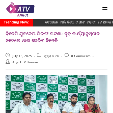
Trending Now:
ବେଆଇନ ବାଲି ଡିପୋ ଉପରେ ଚଢ଼ାଉ: ୫୪ ହଜାର ଜୋ
ବିଜେପି ଯୁବନେତା ଗିରଫ ଘଟଣା: ଦୃଢ଼ କାର୍ଯ୍ୟାନୁଷ୍ଠାନ
ନହେଲେ ଥାନା ଘେରିବ ବିଜେଡି
July 18, 2025
ମୁଖ୍ୟ ଖବର
0 Comments
Angul TV Bureau