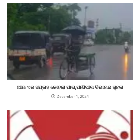
ଆଉ ଏକ ସପ୍ତାହ କୋହଲା ପାଗ,ପାଣିପାଗ ବିଭାଗର ସୂଚନା
December 1, 2024