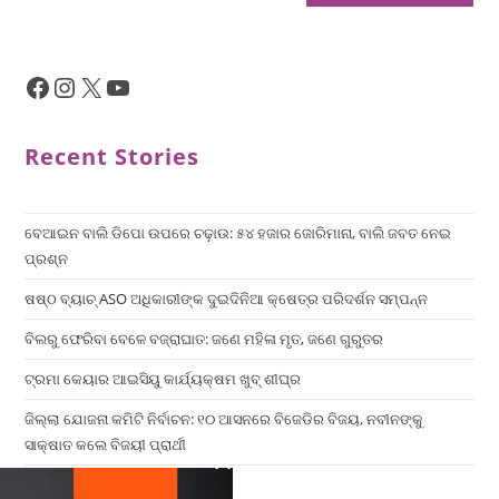
Recent Stories
ବେଆଇନ ବାଲି ଡିପୋ ଉପରେ ଚଢ଼ାଉ: ୫୪ ହଜାର ଜୋରିମାନା, ବାଲି ଜବତ ନେଇ
ପ୍ରଶ୍ନ
ଷଷ୍ଠ ବ୍ୟାଚ୍‌ ASO ଅଧିକାରୀଙ୍କ ଦୁଇଦିନିଆ କ୍ଷେତ୍ର ପରିଦର୍ଶନ ସମ୍ପନ୍ନ
ବିଲରୁ ଫେରିବା ବେଳେ ବଜ୍ରାଘାତ: ଜଣେ ମହିଳା ମୃତ, ଜଣେ ଗୁରୁତର
ଟ୍ରମା କେୟାର ଆଇସିୟୁ କାର୍ଯ୍ୟକ୍ଷମ ଖୁବ୍ ଶୀଘ୍ର
ଜିଲ୍ଲା ଯୋଜନା କମିଟି ନିର୍ବାଚନ: ୧୦ ଆସନରେ ବିଜେଡିର ବିଜୟ, ନବୀନଙ୍କୁ
ସାକ୍ଷାତ କଲେ ବିଜୟୀ ପ୍ରାର୍ଥୀ
×