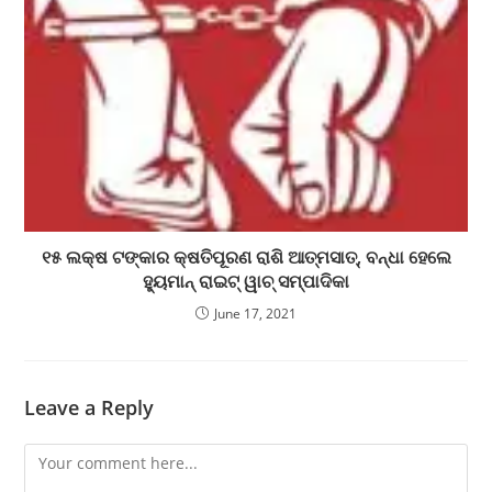
୧୫ ଲକ୍ଷ ଟଙ୍କାର କ୍ଷତିପୂରଣ ରାଶି ଆତ୍ମସାତ୍, ବନ୍ଧା ହେଲେ
ହ୍ୟୁମାନ୍ ରାଇଟ୍ ୱାଚ୍ ସମ୍ପାଦିକା
June 17, 2021
Leave a Reply