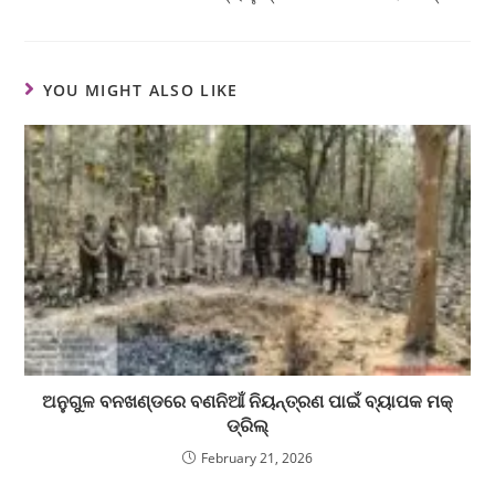
YOU MIGHT ALSO LIKE
ଅନୁଗୁଳ ବନଖଣ୍ଡରେ ବଣନିଆଁ ନିୟନ୍ତ୍ରଣ ପାଇଁ ବ୍ୟାପକ ମକ୍
ଡ୍ରିଲ୍
February 21, 2026