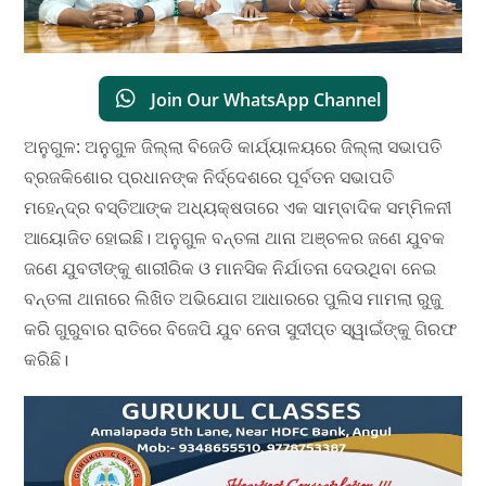
Join Our WhatsApp Channel
ଅନୁଗୁଳ: ଅନୁଗୁଳ ଜିଲ୍ଲା ବିଜେଡି କାର୍ଯ୍ୟାଳୟରେ ଜିଲ୍ଲା ସଭାପତି
ବ୍ରଜକିଶୋର ପ୍ରଧାନଙ୍କ ନିର୍ଦ୍ଦେଶରେ ପୂର୍ବତନ ସଭାପତି
ମହେନ୍ଦ୍ର ବସ୍ତିଆଙ୍କ ଅଧ୍ୟକ୍ଷତାରେ ଏକ ସାମ୍ବାଦିକ ସମ୍ମିଳନୀ
ଆୟୋଜିତ ହୋଇଛି। ଅନୁଗୁଳ ବନ୍ତଳା ଥାନା ଅଞ୍ଚଳର ଜଣେ ଯୁବକ
ଜଣେ ଯୁବତୀଙ୍କୁ ଶାରୀରିକ ଓ ମାନସିକ ନିର୍ଯାତନା ଦେଉଥିବା ନେଇ
ବନ୍ତଳା ଥାନାରେ ଲିଖିତ ଅଭିଯୋଗ ଆଧାରରେ ପୁଲିସ ମାମଲା ରୁଜୁ
କରି ଗୁରୁବାର ରାତିରେ ବିଜେପି ଯୁବ ନେତା ସୁଦୀପ୍ତ ସ୍ୱାଇଁଙ୍କୁ ଗିରଫ
କରିଛି।