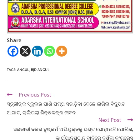
Share
TAGS
:
ANGUL
,
BJD ANGUL
Previous Post
ସ୍ତ୍ରୀଙ୍କ ସ୍କୁଲର ପାଣି ପମ୍ପ ସଜାଡ଼ିବା ବେଳେ ଲାଗିଲା ବିଦ୍ୟୁତ
ଆଘାତ, ଚାଲିଗଲା ଶିକ୍ଷକଙ୍କ ଜୀବନ
Next Post
ସରକାରୀ ଦଳର ଦୁଷ୍କର୍ମ ଅଭିଯୁକ୍ତକୁ ଘଣ୍ଟ ଘୋଡ଼ାଉଛି ପୋଲିସ,
କାର୍ଯ୍ୟାନୁଷ୍ଠାନ ଦାବିରେ ବର୍ଷିଲା କଂଗ୍ରେସ