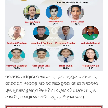
ପ୍ରାଥମିକ ପର୍ଯ୍ୟାୟରେ ଏହି ରଥ ରାଜ୍ୟର ଅନୁଗୁଳ, ଢେଙ୍କାନାଳ,
ସମ୍ବଲପୁର, ଦେବଗଡ଼ ଆଦି ଜିଲ୍ଲାରେ ବୁଲିବା ସହ ସେ ଅଞ୍ଚଳରେ
ଥିବା କୁଶଳୀଙ୍କୁ ସମ୍ମାନିତ କରିବ। ଏଥିସହ ଏହି ଅଞ୍ଚଳରେ ଥିବା
ମେକାନିକ୍ ଓ ଗ୍ୟାରେଜ ମାଲିକଙ୍କୁ ପ୍ରଶିକ୍ଷଣ ଦେବ।