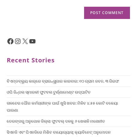
Recent Stories
ବିଏମ୍‌ଡବ୍ଲ୍ୟୁ କାର୍‌ରେ ବ୍ରାଉନ୍‌ସୁଗାର କାରବାର: ୧୦ ଗ୍ରାମ ଜବତ, ୩ ଗିରଫ
ଓପି ଜିନ୍ଦଲ ସ୍ମାରକୀ ଫୁଟବଲ ଟୁର୍ଣ୍ଣାମେଣ୍ଟ ଉଦ୍ଘାଟିତ
ତାଳଚେର ପୌର କର୍ମଚାରୀଙ୍କ ପାଇଁ ଖୁସି ଖବର: ମିଳିବ ୪.୫୫ କୋଟି ବକେୟା
ପାଉଣା
ଡେରଙ୍ଗରୁ ଅନୁଗୋଳ ଜିଲ୍ଲା ଫୁଟବଲ୍ ଦଳକୁ ୬ ଖେଳାଳି ମନୋନୀତ
ସିଏନଜି ଏବଂ ପିଏନଜିରେ ମିଶିବ ବାୟୋଗ୍ୟାସ୍: କ୍ୟାବିନେଟ୍ ଅନୁମୋଦନ
×