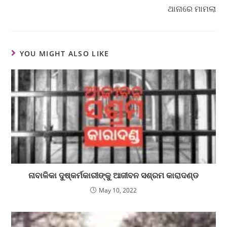
ଥାନାରେ ମାମଲା
YOU MIGHT ALSO LIKE
ନାବାଳିକା ଦୁଷ୍କର୍ମକାରୀଙ୍କୁ ଆଜୀବନ ସଶ୍ରମ କାରାଦଣ୍ଡ
May 10, 2022