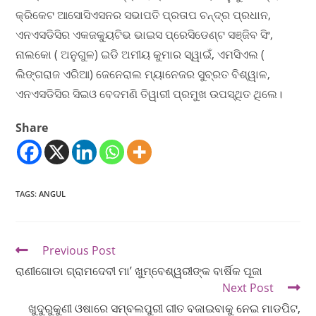
କ୍ରିକେଟ ଆସୋସିଏସନର ସଭାପତି ପ୍ରତାପ ଚନ୍ଦ୍ର ପ୍ରଧାନ,
ଏନଏସଡିସିର ଏକଜକ୍ୟୁଟିଭ ଭାଇସ ପ୍ରେସିଡେଣ୍ଟ ସଞ୍ଜିବ ସିଂ,
ନାଲକୋ ( ଅନୁଗୁଳ) ଇଡି ଅମୀୟ କୁମାର ସ୍ୱାଇଁ, ଏମସିଏଲ (
ଲିଙ୍ଗରାଜ ଏରିଆ) ଜେନେରାଲ ମ୍ୟାନେଜର ସୁବ୍ରତ ବିଶ୍ୱାଳ,
ଏନଏସଡିସିର ସିଇଓ ବେଦମଣି ତିୱାରୀ ପ୍ରମୁଖ ଉପସ୍ଥିତ ଥିଲେ।
Share
TAGS
:
ANGUL
Previous Post
ରାଣୀଗୋଡା ଗ୍ରାମଦେବୀ ମା’ ଖୁମ୍ବେଶ୍ୱରୀଙ୍କ ବାର୍ଷିକ ପୂଜା
Next Post
ଖୁଦୁରୁକୁଣୀ ଓଷାରେ ସମ୍ବଲପୁରୀ ଗୀତ ବଜାଇବାକୁ ନେଇ ମାଡପିଟ,