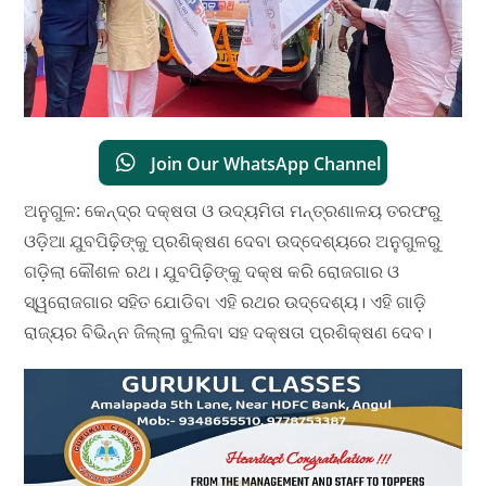
Join Our WhatsApp Channel
ଅନୁଗୁଳ: କେନ୍ଦ୍ର ଦକ୍ଷତା ଓ ଉଦ୍ୟମିତା ମନ୍ତ୍ରଣାଳୟ ତରଫରୁ
ଓଡ଼ିଆ ଯୁବପିଢ଼ିଙ୍କୁ ପ୍ରଶିକ୍ଷଣ ଦେବା ଉଦ୍ଦେଶ୍ୟରେ ଅନୁଗୁଳରୁ
ଗଡ଼ିଲା କୌଶଳ ରଥ। ଯୁବପିଢ଼ିଙ୍କୁ ଦକ୍ଷ କରି ରୋଜଗାର ଓ
ସ୍ୱରୋଜଗାର ସହିତ ଯୋଡିବା ଏହି ରଥର ଉଦ୍ଦେଶ୍ୟ। ଏହି ଗାଡ଼ି
ରାଜ୍ୟର ବିଭିନ୍ନ ଜିଲ୍ଲା ବୁଲିବା ସହ ଦକ୍ଷତା ପ୍ରଶିକ୍ଷଣ ଦେବ।