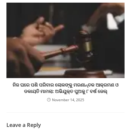
ନିଜ ଘରେ ପଶି ପରିବାର ଲୋକଙ୍କୁ ମରଣାନ୍ତକ ଆକ୍ରମଣ ଓ
ଡକାୟତି ମାମଲା: ଅଭିଯୁକ୍ତ ପୁଅକୁ ୮ ବର୍ଷ ଜେଲ୍
November 14, 2025
Leave a Reply