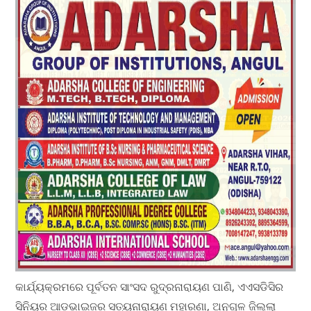
କାର୍ଯ୍ୟକ୍ରମରେ ପୂର୍ବତନ ସାଂସଦ ରୁଦ୍ରନାରାୟଣ ପାଣି, ଏଏସଡିସିର
ସିନିୟର ଆଡଭାଇଜର ସତ୍ୟନାରାୟଣ ମହାରଣା, ଅନୁଗୁଳ ଜିଲ୍ଲା