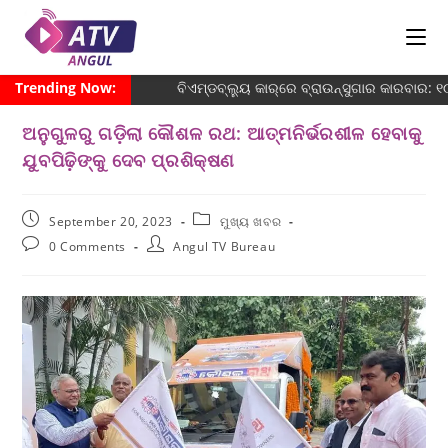
Trending Now:
ବିଏମ୍‌ଡବ୍ଲ୍ୟୁ କାର୍‌ରେ ବ୍ରାଉନ୍‌ସୁଗାର କାରବାର:
ଅନୁଗୁଳରୁ ଗଡ଼ିଲା କୌଶଳ ରଥ: ଆତ୍ମନିର୍ଭରଶୀଳ ହେବାକୁ
ଯୁବପିଢ଼ିଙ୍କୁ ଦେବ ପ୍ରଶିକ୍ଷଣ
September 20, 2023
ମୁଖ୍ୟ ଖବର
0 Comments
Angul TV Bureau