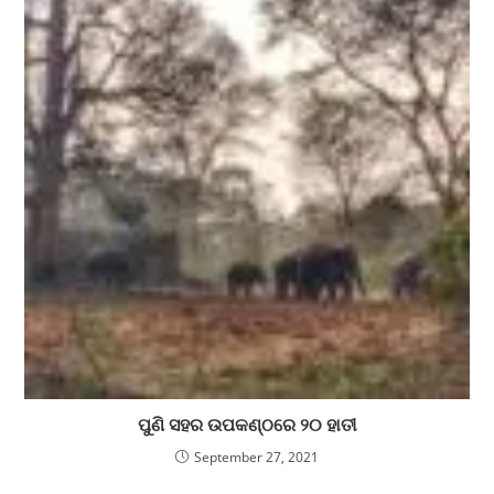
ପୁଣି ସହର ଉପକଣ୍ଠରେ ୨୦ ହାତୀ
September 27, 2021