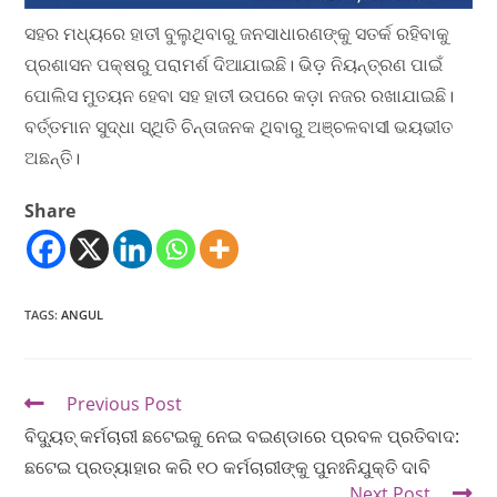
ସହର ମଧ୍ୟରେ ହାତୀ ବୁଲୁଥିବାରୁ ଜନସାଧାରଣଙ୍କୁ ସତର୍କ ରହିବାକୁ
ପ୍ରଶାସନ ପକ୍ଷରୁ ପରାମର୍ଶ ଦିଆଯାଇଛି। ଭିଡ଼ ନିୟନ୍ତ୍ରଣ ପାଇଁ
ପୋଲିସ ମୁତୟନ ହେବା ସହ ହାତୀ ଉପରେ କଡ଼ା ନଜର ରଖାଯାଇଛି।
ବର୍ତ୍ତମାନ ସୁଦ୍ଧା ସ୍ଥିତି ଚିନ୍ତାଜନକ ଥିବାରୁ ଅଞ୍ଚଳବାସୀ ଭୟଭୀତ
ଅଛନ୍ତି।
Share
TAGS
:
ANGUL
Previous Post
ବିଦ୍ୟୁତ୍ କର୍ମଚାରୀ ଛଟେଇକୁ ନେଇ ବଇଣ୍ଡାରେ ପ୍ରବଳ ପ୍ରତିବାଦ:
ଛଟେଇ ପ୍ରତ୍ୟାହାର କରି ୧୦ କର୍ମଚାରୀଙ୍କୁ ପୁନଃନିଯୁକ୍ତି ଦାବି
Next Post