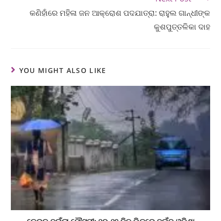
କଣିହାଁରେ ମହିଳା ଜନ ଆକ୍ରୋଶ ପଦଯାତ୍ରା: ରାହୁଲ ଗାନ୍ଧୀଙ୍କ
କୁଶପୁତ୍ତଳିକା ଦାହ
YOU MIGHT ALSO LIKE