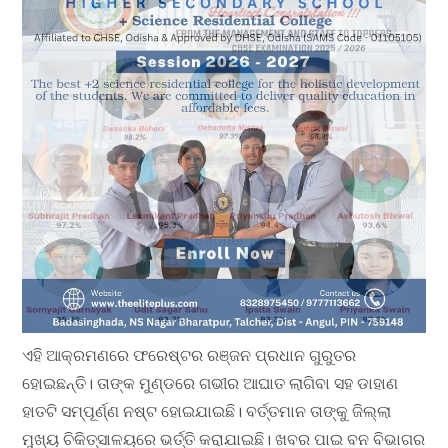
ଏହି ଆକ୍ରମଣରେ ଫରେଷ୍ଟର ରଞ୍ଜନ ପ୍ରଧାନ ଗୁରୁତର
ହୋଇଛନ୍ତି। ତାଙ୍କ ମୁଣ୍ଡରେ ଗଭୀର ଆଘାତ ଲାଗିବା ସହ ଡାହାଣ
ହାତଟି ସମ୍ପୂର୍ଣ୍ଣ ନଷ୍ଟ ହୋଇଯାଇଛି। ବର୍ତ୍ତମାନ ତାଙ୍କୁ ଜିଲ୍ଲା
ମୁଖ୍ୟ ଚିକିତ୍ସାଳୟରେ ଭର୍ତ୍ତି କରାଯାଇଛି। ଖବର ପାଇ ବନ ବିଭାଗର