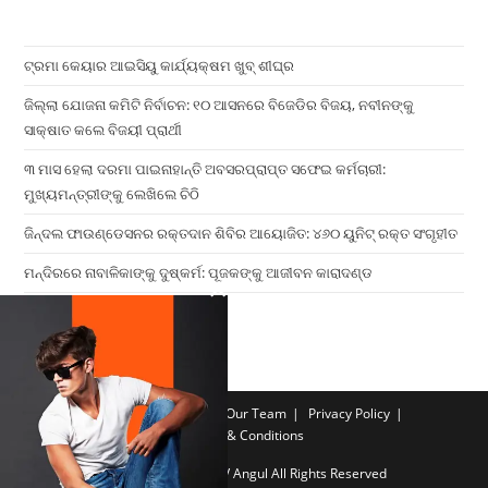
ଟ୍ରମା କେୟାର ଆଇସିୟୁ କାର୍ଯ୍ୟକ୍ଷମ ଖୁବ୍ ଶୀଘ୍ର
ଜିଲ୍ଲା ଯୋଜନା କମିଟି ନିର୍ବାଚନ: ୧୦ ଆସନରେ ବିଜେଡିର ବିଜୟ, ନବୀନଙ୍କୁ
ସାକ୍ଷାତ କଲେ ବିଜୟୀ ପ୍ରାର୍ଥୀ
୩ ମାସ ହେଲା ଦରମା ପାଇନାହାନ୍ତି ଅବସରପ୍ରାପ୍ତ ସଫେଇ କର୍ମଚାରୀ:
ମୁଖ୍ୟମନ୍ତ୍ରୀଙ୍କୁ ଲେଖିଲେ ଚିଠି
ଜିନ୍ଦଲ ଫାଉଣ୍ଡେସନର ରକ୍ତଦାନ ଶିବିର ଆୟୋଜିତ: ୪୬୦ ୟୁନିଟ୍ ରକ୍ତ ସଂଗୃହୀତ
ମନ୍ଦିରରେ ନାବାଳିକାଙ୍କୁ ଦୁଷ୍କର୍ମ: ପୂଜକଙ୍କୁ ଆଜୀବନ କାରାଦଣ୍ଡ
×
Home
Contact us
Our Team
Privacy Policy
Terms & Conditions
Copyright 2026 - ATV Angul All Rights Reserved