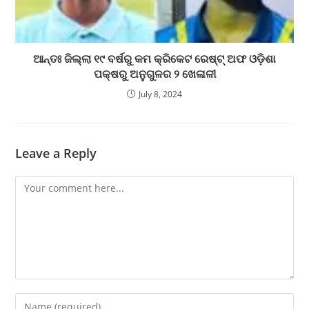
ଆନ୍ତଃ ଜିଲ୍ଲା ୧୯ ବର୍ଷରୁ କମ କ୍ରିକେଟ ରେଷ୍ଟ୍ ଅଫ ଓଡ଼ିଶା
ପକ୍ଷରୁ ଅନୁଗୁଳର ୨ ଖେଳାଳୀ
July 8, 2024
Leave a Reply