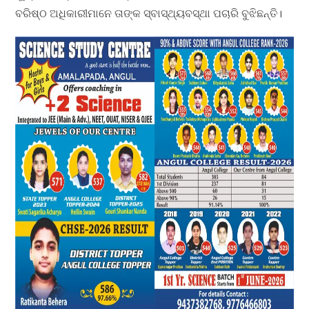
ବରିଷ୍ଠ ଅଧିକାରୀମାନେ ତାଙ୍କ ସ୍ବାସ୍ଥ୍ୟବସ୍ଥା ପଚାରି ବୁଝିଛନ୍ତି।