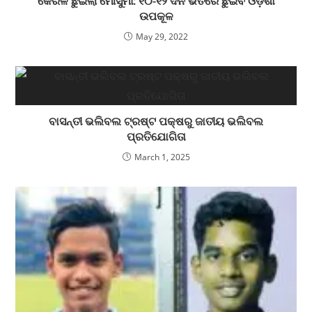
କେରଳ ଛୁଇଁଲା ମୌସୁମୀ: ୧୦-୧୨ ଦିନ ଭିତରେ ଛୁଇଁବ ଓଡ଼ିଶା
ଉପକୂଳ
May 29, 2022
ବାସନ୍ତୀ ଭଲିବଲ ଟ୍ରଷ୍ଟ ପକ୍ଷରୁ ଜାତୀୟ ଭଲିବଲ
ପ୍ରତିଯୋଗିତା
March 1, 2025