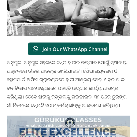
Join Our WhatsApp Channel
ଅନୁଗୁଳ: ଅନୁଗୁଳ ସହରରେ ଦନ୍ତା ହାତୀର ଉତ୍ପାତ ଯୋଗୁଁ ସ୍ଥାନୀୟ
ଅଞ୍ଚଳରେ ତୀବ୍ର ଆତଙ୍କ ଖେଳିଯାଇଛି। ସୌଭାଗ୍ୟନଗର ଓ
ହୋମଗାର୍ଡ ଅଫିସ ଗ୍ରାଉଣ୍ଡରେ ହାତୀ ଆଶ୍ରୟ ନେବା ଖବର ପାଇ
ବନ ବିଭାଗ ଘଟଣାସ୍ଥଳରେ ପହଞ୍ଚି ଉଦ୍ଧାର କାର୍ଯ୍ୟ ଆରମ୍ଭ
କରିଥିଲା। ତେବେ ହାତୀକୁ ଜଙ୍ଗଲକୁ ଘଉଡ଼ାଇବା ସମୟରେ ତୁରଙ୍ଗ
ଗାଁ ନିକଟରେ ଦନ୍ତାଟି ହଠାତ୍ କର୍ମଚାରୀଙ୍କୁ ଆକ୍ରମଣ କରିଥିଲା।