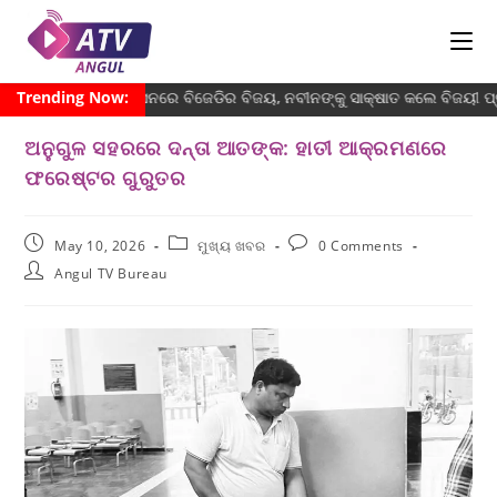
ଟି ନିର୍ବାଚନ: ୧୦ ଆସନରେ ବିଜେଡିର ବିଜୟ, ନବୀନଙ୍କୁ ସାକ୍ଷାତ କଲେ ବିଜୟୀ ପ୍ରାର୍ଥୀ
Trending Now:
ଅନୁଗୁଳ ସହରରେ ଦନ୍ତା ଆତଙ୍କ: ହାତୀ ଆକ୍ରମଣରେ
ଫରେଷ୍ଟର ଗୁରୁତର
May 10, 2026
ମୁଖ୍ୟ ଖବର
0 Comments
Angul TV Bureau