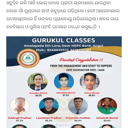
ସବୁଦିନ ଭଳି ଆଜି ଭୋର୍ ବେଳେ ପ୍ରାତଃ ଭ୍ରମଣରେ ଯାଇଥିବା
ବେଳେ ଗାଁ ମୁଣ୍ଡରେ ହାତୀ ହାବୁଡ଼ରେ ପଡ଼ିଥିଲେ। ହାତୀ ଆକ୍ରମଣରେ
ଘଟଣାସ୍ଥଳରେ ହିଁ ତାଙ୍କର ପ୍ରାଣବାୟୁ ଉଡ଼ିଯାଇଥିଲା। ଖବର ପାଇ
ବନବିଭାଗ ଓ ପୁଲିସ ପହଂଚି ଘଟଣାର ତଦନ୍ତ କରୁଛନ୍ତି ।