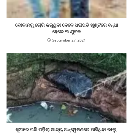
ଦୋକାନରୁ ଚୋରି କରୁଥିବା ବେଳେ ଧରାପଡି ଖୁଣ୍ଟରେ ବନ୍ଧା
ହେଲେ ୩ ଯୁବକ
September 27, 2021
କୂଅରେ ଗଳି ପଡ଼ିଲା ଖାଦ୍ୟ ଅନ୍ୱେଷଣରେ ଆସିଥିବା ଭାଲୁ,