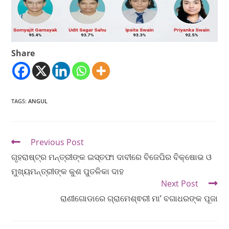
Share
TAGS
:
ANGUL
Previous Post
ଗୃହରାଷ୍ଟ୍ର ମନ୍ତ୍ରୀଙ୍କ ଇସ୍ତଫା ଦାବୀରେ ବିଜେପିର ବିକ୍ଷୋଭ ଓ
ମୁଖ୍ୟମନ୍ତ୍ରୀଙ୍କ କୁଶ ପୁତଳିକା ଦାହ
Next Post
ରାଣୀଗୋଡାରେ ଗ୍ରାମେଶ୍ଵରୀ ମା’ ବଗାଧରଙ୍କ ପୂଜା