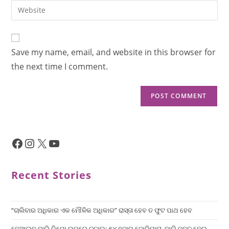
Save my name, email, and website in this browser for
the next time I comment.
Recent Stories
“ଚାଲିବାର ଅଧିକାର ଏକ ମୌଳିକ ଅଧିକାର” ରାସ୍ତା ହେବ ତ ଫୁଟ ପାଥ ହେବ
ବେଆଇନ ବାଲି ଡିପୋ ଉପରେ ଚଢ଼ାଉ: ୫୪ ହଜାର ଜୋରିମାନା, ବାଲି ଜବତ ନେଇ