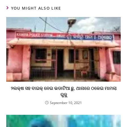
YOU MIGHT ALSO LIKE
୨ଲକ୍ଷ ସହ ବାଇକ୍ ନେଇ ଭଡାଟିଆ ଛୁ, ଥାନାରେ ଠକେଇ ମାମଲା
ରୁଜୁ
September 10, 2021