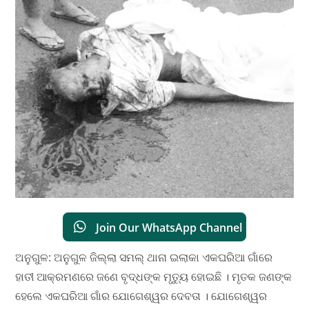
Join Our WhatsApp Channel
ଅନୁଗୁଳ: ଅନୁଗୁଳ ଜିଲ୍ଲା ସମଲ୍ ଥାନା ଇଲାକା ଏକଘରିଆ ଗାଁରେ
ହାତୀ ଆକ୍ରମଣରେ ଜଣେ ବୃଦ୍ଧଙ୍କ ମୃତ୍ୟୁ ହୋଇଛି । ମୃତକ ଜଣଙ୍କ
ହେଲେ ଏକଘରିଆ ଗାଁର ଯୋଗେଶ୍ୱର ଦେବତା । ଯୋଗେଶ୍ୱର