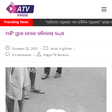
Trending Now:
"ଚାଲିବାର ଅଧିକାର ଏକ ମୌଳିକ ଅଧିକାର" ରାସ୍ତା 
ମର୍ଣିଂ ୱାକ ବେଳେ ଦଳିଦେଲା ଦନ୍ତା
October 22, 2021
ଘଟଣା ଓ ଦୁର୍ଘଟଣା
0 Comments
Angul TV Bureau