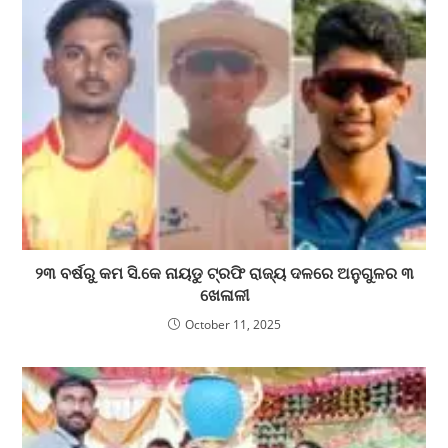
୨୩ ବର୍ଷରୁ କମ ସି.କେ ନାୟଡୁ ଟ୍ରଫି ରାଜ୍ୟ ଦଳରେ ଅନୁଗୁଳର ୩
ଖେଳାଳୀ
October 11, 2025