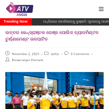
Trending Now:
ମନ୍ଦିରରେ ନାବାଳିକାଙ୍କୁ ଦୁଷ୍କର୍ମ: ପୂଜକଙ୍କୁ ଆଜ
ଉତ୍ତର କେନ୍ଦ୍ରାଞ୍ଚଳ ରେଞ୍ଜ ପୋଲିସ ବ୍ୟାଡମିଣ୍ଟନ
ଟୁର୍ଣ୍ଣାମେଣ୍ଟ ଉଦଘାଟିତ
November 2, 2025
କ୍ରୀଡ଼ା
0 Comments
Biswaranjan Pattnaik