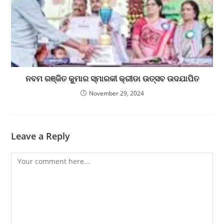
ନବମ ରଞ୍ଜିତ କୁମାର ସ୍ମାରକୀ କ୍ରୀଡା ଉତ୍ସବ ଉଦଯାପିତ
November 29, 2024
Leave a Reply