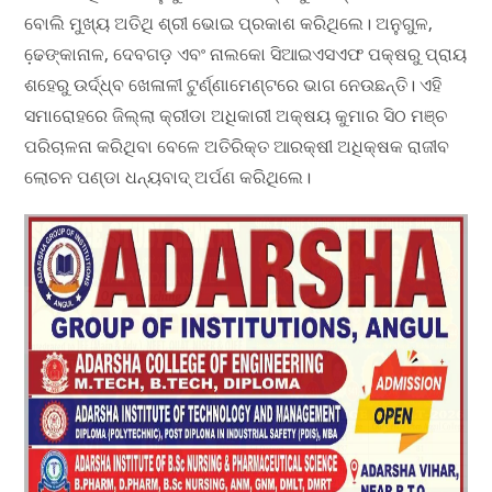
ବୋଲି ମୁଖ୍ୟ ଅତିଥି ଶ୍ରୀ ଭୋଇ ପ୍ରକାଶ କରିଥିଲେ। ଅନୁଗୁଳ,
ଢେ଼ଙ୍କାନାଳ, ଦେବଗଡ଼ ଏବଂ ନାଲକୋ ସିଆଇଏସଏଫ ପକ୍ଷରୁ ପ୍ରାୟ
ଶହେରୁ ଉର୍ଦ୍ଧ୍ବ ଖେଳାଳୀ ଟୁର୍ଣ୍ଣାମେଣ୍ଟରେ ଭାଗ ନେଉଛନ୍ତି। ଏହି
ସମାରୋହରେ ଜିଲ୍ଲା କ୍ରୀଡା ଅଧିକାରୀ ଅକ୍ଷୟ କୁମାର ସିଠ ମଞ୍ଚ
ପରିଚାଳନା କରିଥିବା ବେଳେ ଅତିରିକ୍ତ ଆରକ୍ଷୀ ଅଧିକ୍ଷକ ରାଜୀବ
ଲୋଚନ ପଣ୍ଡା ଧନ୍ୟବାଦ୍ ଅର୍ପଣ କରିଥିଲେ।