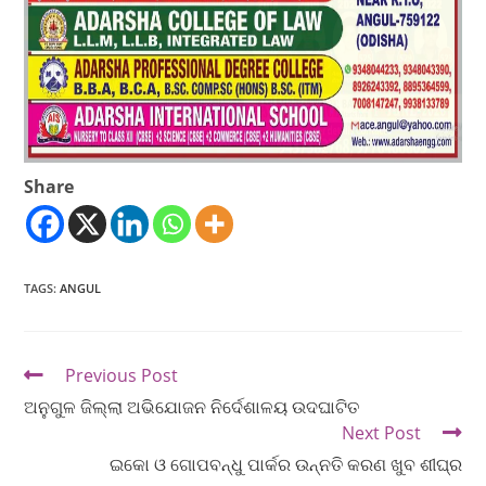
Share
TAGS
:
ANGUL
Previous Post
ଅନୁଗୁଳ ଜିଲ୍ଲା ଅଭିଯୋଜନ ନିର୍ଦେଶାଳୟ ଉଦଘାଟିତ
Next Post
ଇକୋ ଓ ଗୋପବନ୍ଧୁ ପାର୍କର ଉନ୍ନତି କରଣ ଖୁବ ଶୀଘ୍ର