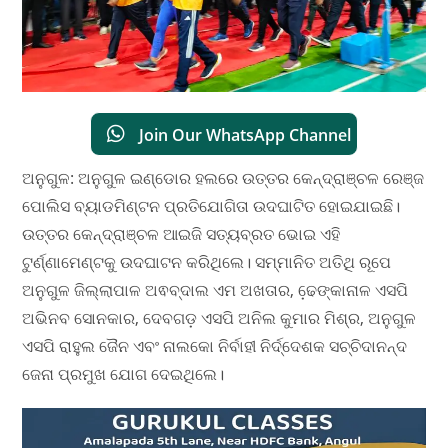
Join Our WhatsApp Channel
ଅନୁଗୁଳ: ଅନୁଗୁଳ ଇଣ୍ଡୋର ହଲରେ ଉତ୍ତର କେନ୍ଦ୍ରାଞ୍ଚଳ ରେଞ୍ଜ
ପୋଲିସ ବ୍ୟାଡମିଣ୍ଟନ ପ୍ରତିଯୋଗିତା ଉଦଘାଟିତ ହୋଇଯାଇଛି।
ଉତ୍ତର କେନ୍ଦ୍ରାଞ୍ଚଳ ଆଇଜି ସତ୍ୟବ୍ରତ ଭୋଇ ଏହି
ଟୁର୍ଣ୍ଣାମେଣ୍ଟକୁ ଉଦଘାଟନ କରିଥିଲେ। ସମ୍ମାନିତ ଅତିଥି ରୂପେ
ଅନୁଗୁଳ ଜିଲ୍ଲାପାଳ ଅଵବ୍ଦାଲ ଏମ ଅଖତାର, ଢେ଼ଙ୍କାନାଳ ଏସପି
ଅଭିନବ ସୋନକାର, ଦେବଗଡ଼ ଏସପି ଅନିଲ କୁମାର ମିଶ୍ର, ଅନୁଗୁଳ
ଏସପି ରାହୁଲ ଜୈନ ଏବଂ ନାଲକୋ ନିର୍ବାହୀ ନିର୍ଦ୍ଦେଶକ ସଚ୍ଚିଦାନନ୍ଦ
ଜେନା ପ୍ରମୁଖ ଯୋଗ ଦେଇଥିଲେ।