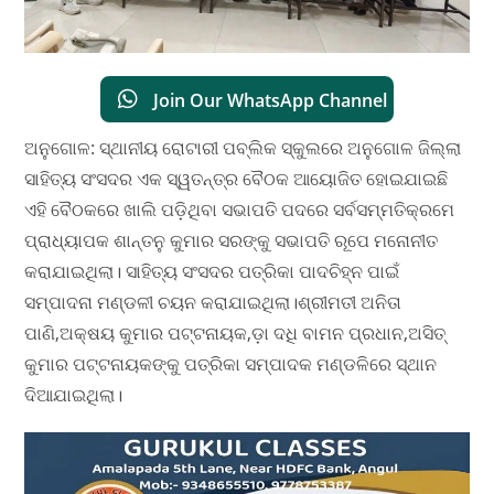
Join Our WhatsApp Channel
ଅନୁଗୋଳ: ସ୍ଥାନୀୟ ରୋଟାରୀ ପବ୍ଲିକ ସ୍କୁଲରେ ଅନୁଗୋଳ ଜିଲ୍ଲା
ସାହିତ୍ୟ ସଂସଦର ଏକ ସ୍ୱତନ୍ତ୍ର ବୈଠକ ଆୟୋଜିତ ହୋଇଯାଇଛି
ଏହି ବୈଠକରେ ଖାଲି ପଡ଼ିଥିବା ସଭାପତି ପଦରେ ସର୍ବସମ୍ମତିକ୍ରମେ
ପ୍ରାଧ୍ୟାପକ ଶାନ୍ତନୁ କୁମାର ସରଙ୍କୁ ସଭାପତି ରୂପେ ମନୋନୀତ
କରାଯାଇଥିଲା। ସାହିତ୍ୟ ସଂସଦର ପତ୍ରିକା ପାଦଚିହ୍ନ ପାଇଁ
ସମ୍ପାଦନା ମଣ୍ଡଳୀ ଚୟନ କରାଯାଇଥିଲା।ଶ୍ରୀମତୀ ଅନିତା
ପାଣି,ଅକ୍ଷୟ କୁମାର ପଟ୍ଟନାୟକ,ଡ଼ା ଦଧି ବାମନ ପ୍ରଧାନ,ଅସିତ୍
କୁମାର ପଟ୍ଟନାୟକଙ୍କୁ ପତ୍ରିକା ସମ୍ପାଦକ ମଣ୍ଡଳିରେ ସ୍ଥାନ
ଦିଆଯାଇଥିଲା।