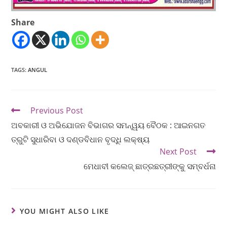
Share
TAGS
:
ANGUL
Previous Post
ଅବକାରୀ ଓ ଅଭିଯୋଜନ ବିଭାଗର ସମନ୍ୱୟ ବୈଠକ : ଆଇନଗତ
ତ୍ରୁଟି ସୁଧାରିବା ଓ ଦଣ୍ଡବିଧାନ ବୃଦ୍ଧି ଲକ୍ଷ୍ୟ
Next Post
ମେଧାବୀ କଲେଜ୍ ଛାତ୍ରଛତ୍ରୀଙ୍କୁ ସମ୍ବର୍ଧନା
YOU MIGHT ALSO LIKE