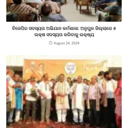
ବିଜେପିର ସଦସ୍ୟତା ଅଭିଯାନ କର୍ମଶାଳା: ଅନୁଗୁଳ ଜିଲ୍ଲାରେ ୫
ଲକ୍ଷ ସଦସ୍ୟତା କରିବାକୁ ଲକ୍ଷ୍ୟ
August 24, 2024