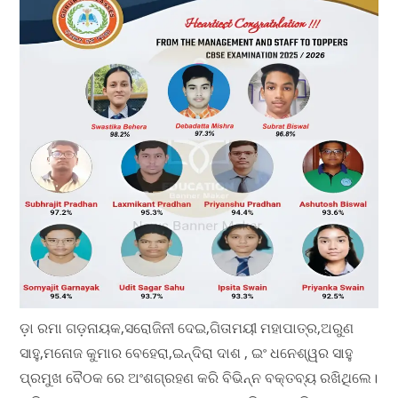
ଡ଼ା ରମା ଗଡ଼ନାୟକ,ସରୋଜିନୀ ଦେଇ,ଗିତାମୟୀ ମହାପାତ୍ର,ଅରୁଣ
ସାହୁ,ମନୋଜ କୁମାର ବେହେରା,ଇନ୍ଦିରା ଦାଶ , ଇଂ ଧନେଶ୍ୱର ସାହୁ
ପ୍ରମୁଖ ବୈଠକ ରେ ଅଂଶଗ୍ରହଣ କରି ବିଭିନ୍ନ ବକ୍ତବ୍ୟ ରଖିଥିଲେ।