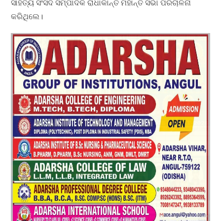
ସାହିତ୍ୟ ସଂସଦ ସମ୍ପାଦକ ରାଧାକାନ୍ତ ମହାନ୍ତି ସଭା ପରିଚାଳନା
କରିଥିଲେ।