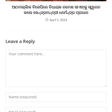
ଆଠମଲ୍ଲିକ ବିଜେପିରେ ବିଧାୟକ ରମେଶ ସାଏଙ୍କୁ ସ୍ୱାଗତ
କଲେ କେନ୍ଦ୍ରମନ୍ତ୍ରୀ ଧର୍ମେନ୍ଦ୍ର ପ୍ରଧାନ
April 5, 2024
Leave a Reply