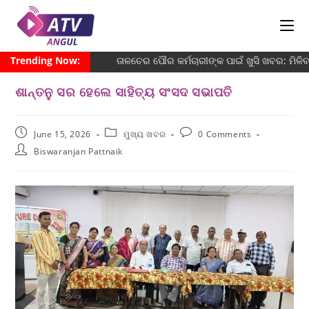
Trending Now:
ତାଳଚେର ପୌର କର୍ମଚାରୀଙ୍କ ପାଇଁ ଖୁସି ଖବର: ମିଳି
ଶାନ୍ତନୁ ସର ହେଲେ ସାହିତ୍ୟ ସଂସଦ ସଭାପତି
June 15, 2026
ମୁଖ୍ୟ ଖବର
0 Comments
Biswaranjan Pattnaik