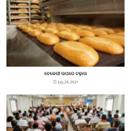
ବେକେରୀ ଉପରେ ଚଢ଼ାଉ
July 29, 2021