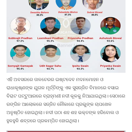
ଏହି ଅବସରରେ ତାଳଚେରର ଇଷ୍ଟଦେବ ମଦନମୋହନ ଓ
ରାଧାକୃଷ୍ଣଙ୍କ ଯୁଗଳ ମୂର୍ତ୍ତିଙ୍କୁ ଏକ ସୁସଜ୍ଜିତ ବିମାନରେ ବସାଇ
ବିରାଟ ପଟ୍ଟୁଆରରେ ବ୍ରାହ୍ମଣୀ ନଦୀ କୂଳକୁ ନିଆଯାଇଥିଲା। ସେଠାରେ
ରଙ୍ଗିନ ଆଲୋକରେ ସଜ୍ଜିତ ନୌକାରେ ପ୍ରଭୁଙ୍କ ଚାପଖେଳ
ଅନୁଷ୍ଠିତ ହୋଇଥିଲା। ନଦୀ ପଠା ଶହ ଶହ ଭକ୍ତଙ୍କ ହରିବୋଲ ଓ
ହୁଳହୁଳି ଶବ୍ଦରେ ପ୍ରକମ୍ପିତ ହୋଇଥିଲା।