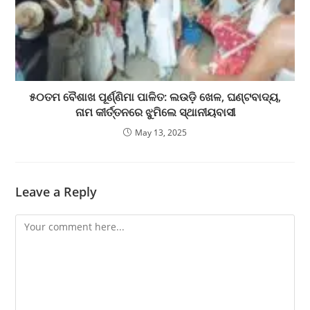
୫୦ତମ ବୈଶାଖ ପୂର୍ଣ୍ଣିମା ପାଳିତ: ଲଉଡ଼ି ଖେଳ, ଘଣ୍ଟବାଦ୍ୟ,
ନାମ କୀର୍ତ୍ତନରେ ଝୁମିଲେ ସ୍ଥାନୀୟବାସୀ
May 13, 2025
Leave a Reply