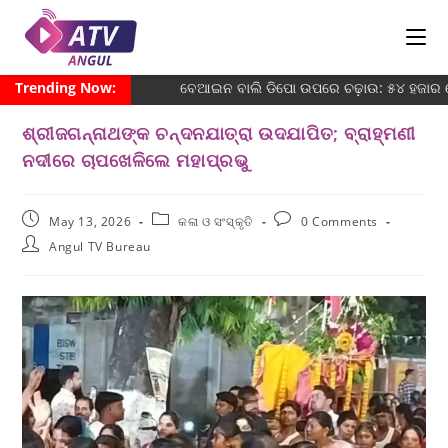
Trending Now:
ବେଆଇନ ବାଲି ଡିପୋ ଉପରେ ଚଢ଼ାଉ: ୫୪ ହଜାର ଜୋ
ଶ୍ରୀଜଗନ୍ନାଥଙ୍କ ଚନ୍ଦନଯାତ୍ରା ଉଦଯାପିତ; ବ୍ରାହ୍ମଣୀ
ନଦୀରେ ଚାପଖେଳିଲେ ମହାପ୍ରଭୁ
May 13, 2026
କଳା ଓ ସଂସ୍କୃତି
0 Comments
Angul TV Bureau