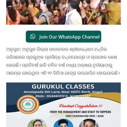
Join Our WhatsApp Channel
ଅନୁଗୁଳ: ଅନୁଗୁଳ ଜିଲ୍ଲା ତାଳଚେରର ଶ୍ରୀଜଗନ୍ନାଥ ମନ୍ଦିର
ପରିସରରେ ପ୍ରଭୁଙ୍କ ପ୍ରସିଦ୍ଧ ଚନ୍ଦନଯାତ୍ରା ଓ ଚାପଖେଳ ଶେଷ
ହୋଇଛି। ପ୍ରତିବର୍ଷ ଭଳି ଚଳିତ ବର୍ଷ ମଧ୍ୟ ଅକ୍ଷୟ ତୃତୀୟାଠାରୁ
ଆରମ୍ଭ ହୋଇଥିବା ଏହି ୨୧ ଦିନିଆ ଯାତ୍ରା ଉଦଯାପିତ ହୋଇଯାଇଛି।