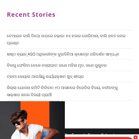
Recent Stories
ବେଆଇନ ବାଲି ଡିପୋ ଉପରେ ଚଢ଼ାଉ: ୫୪ ହଜାର ଜୋରିମାନା, ବାଲି ଜବତ ନେଇ
ପ୍ରଶ୍ନ
ଷଷ୍ଠ ବ୍ୟାଚ୍‌ ASO ଅଧିକାରୀଙ୍କ ଦୁଇଦିନିଆ କ୍ଷେତ୍ର ପରିଦର୍ଶନ ସମ୍ପନ୍ନ
ବିଲରୁ ଫେରିବା ବେଳେ ବଜ୍ରାଘାତ: ଜଣେ ମହିଳା ମୃତ, ଜଣେ ଗୁରୁତର
ଟ୍ରମା କେୟାର ଆଇସିୟୁ କାର୍ଯ୍ୟକ୍ଷମ ଖୁବ୍ ଶୀଘ୍ର
ଜିଲ୍ଲା ଯୋଜନା କମିଟି ନିର୍ବାଚନ: ୧୦ ଆସନରେ ବିଜେଡିର ବିଜୟ, ନବୀନଙ୍କୁ
ସାକ୍ଷାତ କଲେ ବିଜୟୀ ପ୍ରାର୍ଥୀ
×
Home
Contact us
Our Team
Privacy Policy