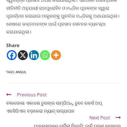
ରୀତିନୀତି ଅନୁଯାୟୀ ରାଜପୁରୋହିତ ଓ ମନ୍ଦିର ପୂଜକଙ୍କ ଦ୍ୱାରା
ପୂଜାର୍ଚ୍ଚନା କରାଯାଇ ଠାକୁରଙ୍କୁ ପୁନର୍ବାର ମନ୍ଦିରକୁ ଅଣାଯାଇଥିଲା।
ଶେଷରେ ଭକ୍ତମାନଙ୍କ ପାଇଁ ପ୍ରସାଦ ସେବନର ବ୍ୟବସ୍ଥା
କରାଯାଇଥିଲା।
Share
TAGS
:
ANGUL
Previous Post
ଚକାଡୋଳା ଏକାଦଶ ତୁରଙ୍ଗ ଚାମ୍ପିଅନ୍, ତୁବେ ରନର୍ସ ଅପ୍
ଏନସିପିଏଲ ବଡ଼କେରା ମ୍ୟାଚ୍ ଉଦ୍‌ଯାପନ
Next Post
ପାଳଲହଡ଼ାରେ ଗର୍ଜିଲା ବିଜେଡି: ଦାବି ପୂରଣ ନହେବାରୁ