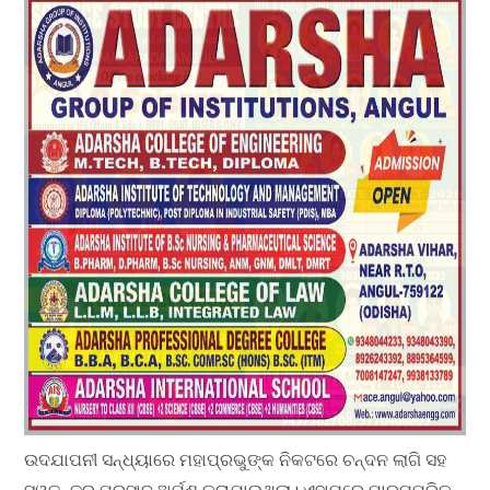
ଉଦଯାପନୀ ସନ୍ଧ୍ୟାରେ ମହାପ୍ରଭୁଙ୍କ ନିକଟରେ ଚନ୍ଦନ ଲାଗି ସହ
ସ୍ୱତନ୍ତ୍ର ପ୍ରସାଦ ଅର୍ପଣ କରାଯାଇଥିଲା। ଏହାପରେ ପାରମ୍ପରିକ