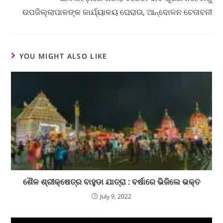
ଉପଜିଲ୍ଲାପାଳଙ୍କ କାର୍ଯ୍ୟାଳୟ ଘେରାଉ, ଆନ୍ଦୋଳନ ଚେତାବନୀ
YOU MIGHT ALSO LIKE
ଶୈଳ ଶ୍ରୀକ୍ଷେତ୍ର ବାହୁଡା ଯାତ୍ରା : ବର୍ଷାରେ ଭିଜିଲେ ଭକ୍ତ
July 9, 2022