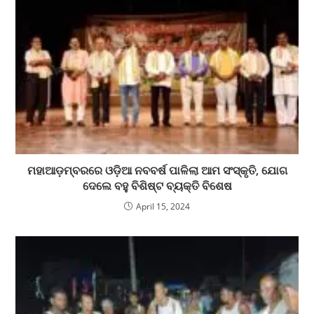
ମହାଆଡ଼ମ୍ବରରେ ଓଡ଼ିଆ ନବବର୍ଷ ପାଳିଲା ଆମ ସଂସ୍କୃତି, ଯୋଗ
ଦେଲେ ବହୁ ବିଶିଷ୍ଟ ବ୍ୟକ୍ତି ବିଶେଷ
April 15, 2024