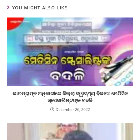
YOU MIGHT ALSO LIKE
ଭାରପ୍ରାପ୍ତ ଅଧିକାରୀରେ ଜିଲ୍ଲା ସ୍ୱାସ୍ଥ୍ୟ ବିଭାଗ: ମେଡିସିନ
ସ୍ପେସାଲିଷ୍ଟଙ୍କ ବଦଳି
December 26, 2022