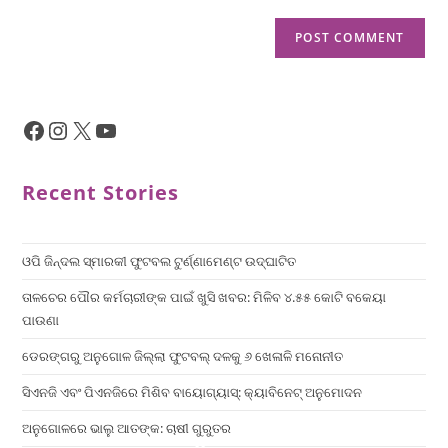
Recent Stories
ଓପି ଜିନ୍ଦଲ ସ୍ମାରକୀ ଫୁଟବଲ ଟୁର୍ଣ୍ଣାମେଣ୍ଟ ଉଦ୍ଘାଟିତ
ତାଳଚେର ପୌର କର୍ମଚାରୀଙ୍କ ପାଇଁ ଖୁସି ଖବର: ମିଳିବ ୪.୫୫ କୋଟି ବକେୟା
ପାଉଣା
ଡେରଙ୍ଗରୁ ଅନୁଗୋଳ ଜିଲ୍ଲା ଫୁଟବଲ୍ ଦଳକୁ ୬ ଖେଳାଳି ମନୋନୀତ
ସିଏନଜି ଏବଂ ପିଏନଜିରେ ମିଶିବ ବାୟୋଗ୍ୟାସ୍: କ୍ୟାବିନେଟ୍ ଅନୁମୋଦନ
ଅନୁଗୋଳରେ ଭାଲୁ ଆତଙ୍କ: ଚାଷୀ ଗୁରୁତର
×