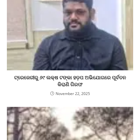
ଟ୍ରେଜେରୀରୁ ୬୯ ଲକ୍ଷ ଟଙ୍କା ହଡ଼ପ ଅଭିଯୋଗରେ ପୂର୍ବତନ
କିରାଣି ଗିରଫ
November 22, 2025