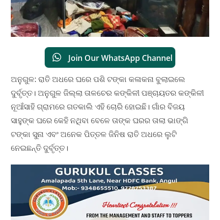
Join Our WhatsApp Channel
ଅନୁଗୁଳ: ରାତି ଅଧରେ ଘରେ ପଶି ଟଙ୍କା କଳାକନା ବୁଲାଇଲେ
ଦୁର୍ବୃତ୍ତ। ଅନୁଗୁଳ ଜିଲ୍ଲା ତାଳଚେର କଙ୍କିଳୀ ପଞ୍ଚାୟତର କଙ୍କିଳୀ
ନୂଆଁସାହି ଗ୍ରାମରେ ଗତକାଲି ଏହି ଚୋରି ହୋଇଛି। ଗାଁର ବିଜୟ
ସାହୁଙ୍କ ଘରେ କେହି ନଥିବା ବେଳେ ତାଙ୍କ ଘରର ତାଲା ଭାଙ୍ଗି
ଟଙ୍କା ସୁନା ଏବଂ ଅନେକ ପିତ୍ତଳ ଜିନିଷ ରାତି ଅଧରେ ଲୁଟି
ନେଇଛନ୍ତି ଦୁର୍ବୃତ୍ତ।