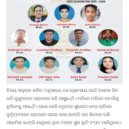
ବିଜୟ ସାହୁଙ୍କ କହିବା ଅନୁସାରେ, ସେ ବ୍ୟବସାୟ ପାଇଁ ଅନେକ ଦିନ
ଧରି ଗୁରୁଜାଙ୍ଗ ଗ୍ରାମରେ ରହି ଆସୁଛନ୍ତି। ମଝିରେ ମଝିରେ ସେ ଗାଁକୁ
ବୁଲିବାକୁ ଆସନ୍ତି। ଘରେ କେହି ନଥିବାର ସୁଯୋଗ ନେଇ ରାତିରେ
ଦୁର୍ବୃତ୍ତମାନେ ପ୍ରଥମେ ଘରର ତାଲା ଭାଙ୍ଗି ଘର ଭିତରେ ପଶି
ଆଲମିରା ଭାଙ୍ଗି ସେଥିରେ ଥିବା ଟଙ୍କା ସୁନା ଲୁଟି ଚଂପଟ ମାରିଥିଲେ।