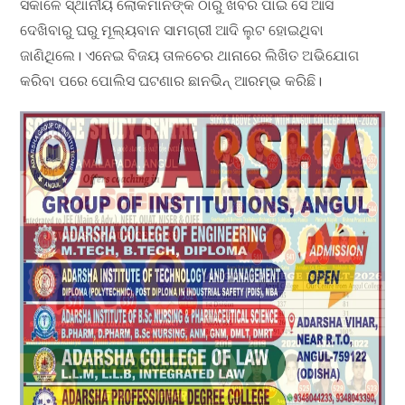
ସକାଳେ ସ୍ଥାନୀୟ ଲୋକମାନଙ୍କ ଠାରୁ ଖବର ପାଇ ସେ ଆସି
ଦେଖିବାରୁ ଘରୁ ମୂଲ୍ୟବାନ ସାମଗ୍ରୀ ଆଦି ଲୁଟ ହୋଇଥିବା
ଜାଣିଥିଲେ। ଏନେଇ ବିଜୟ ତାଳଚେର ଥାନାରେ ଲିଖିତ ଅଭିଯୋଗ
କରିବା ପରେ ପୋଲିସ ଘଟଣାର ଛାନଭିନ୍ ଆରମ୍ଭ କରିଛି।