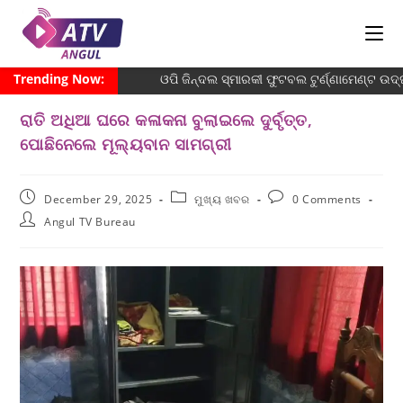
Trending Now:
ଓପି ଜିନ୍ଦଲ ସ୍ମାରକୀ ଫୁଟବଲ ଟୁର୍ଣ୍ଣାମେଣ୍ଟ ଉଦ୍ଘ
ରାତି ଅଧିଆ ଘରେ କଳାକନା ବୁଲାଇଲେ ଦୁର୍ବୃତ୍ତ,
ପୋଛିନେଲେ ମୂଲ୍ୟବାନ ସାମଗ୍ରୀ
December 29, 2025
ମୁଖ୍ୟ ଖବର
0 Comments
Angul TV Bureau