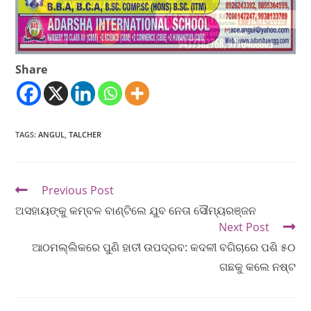
Share
TAGS
:
ANGUL
,
TALCHER
Previous Post
ଅସହାୟଙ୍କୁ କମ୍ବଳ ବାଣ୍ଟିଲେ ଯୁବ ନେତା ସୌମ୍ୟରଞ୍ଜନ
Next Post
ଆଠମଲ୍ଲିକରେ ପୁଣି ହାତୀ ଉପଦ୍ରବ: କଦଳୀ ବଗିଚାରେ ପଶି ୫୦
ଗଛକୁ କଲେ ନଷ୍ଟ