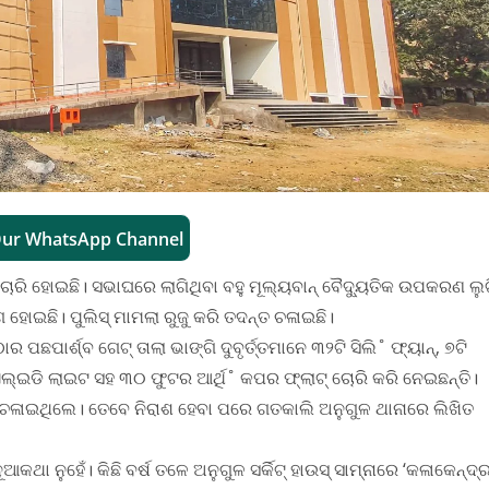
Our WhatsApp Channel
ାରି ହୋଇଛି। ସଭାଘରେ ଲାଗିଥିବା ବହୁ ମୂଲ୍ୟବାନ୍‌ ବୈଦ୍ୟୁତିକ ଉପକରଣ ଲୁଟ
ହୋଇଛି। ପୁଲିସ୍‌ ମାମଲା ରୁଜୁ କରି ତଦନ୍ତ ଚଳାଇଛି।
ପଛପାର୍ଶ୍ବ ଗେଟ୍‌ ତାଲା ଭାଙ୍ଗି ଦୁବୃର୍ତ୍ତମାନେ ୩୨ଟି ସିଲି˚ ଫ୍ୟାନ୍‌, ୭ଟି
ଟେଜ୍‌ ଏଲ୍‌ଇଡି ଲାଇଟ ସହ ୩୦ ଫୁଟର ଆର୍ଥି˚ କପର ଫ୍ଲାଟ୍‌ ଚୋରି କରି ନେଇଛନ୍ତି।
 ଚଳାଇଥିଲେ। ତେବେ ନିରାଶ ହେବା ପରେ ଗତକାଲି ଅନୁଗୁଳ ଥାନାରେ ଲିଖିତ
ଆକଥା ନୁହେଁ। କିଛି ବର୍ଷ ତଳେ ଅନୁଗୁଳ ସର୍କିଟ୍‌ ହାଉସ୍‌ ସାମ୍ନାରେ ‘କଳାକେନ୍ଦ୍ର