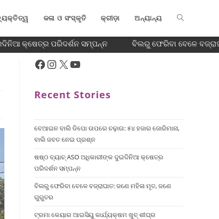
୍ୟକ୍ତିତ୍ୱ
କଳା ଓ ସଂସ୍କୃତି
କ୍ରୀଡ଼ା
ଅନ୍ୟାନ୍ୟ
କ୍ଷେତ୍ର ପରିଦର୍ଶନ ସମ୍ପନ୍ନ
ବିଲରୁ ଫେରିବା ବେଳେ ବଜ୍ରାଘାତ: ଜଣ
Recent Stories
ବେଆଇନ ବାଲି ଡିପୋ ଉପରେ ଚଢ଼ାଉ: ୫୪ ହଜାର ଜୋରିମାନା,
ବାଲି ଜବତ ନେଇ ପ୍ରଶ୍ନ
ଷଷ୍ଠ ବ୍ୟାଚ୍‌ ASO ଅଧିକାରୀଙ୍କ ଦୁଇଦିନିଆ କ୍ଷେତ୍ର
ପରିଦର୍ଶନ ସମ୍ପନ୍ନ
ବିଲରୁ ଫେରିବା ବେଳେ ବଜ୍ରାଘାତ: ଜଣେ ମହିଳା ମୃତ, ଜଣେ
ଗୁରୁତର
ଟ୍ରମା କେୟାର ଆଇସିୟୁ କାର୍ଯ୍ୟକ୍ଷମ ଖୁବ୍ ଶୀଘ୍ର