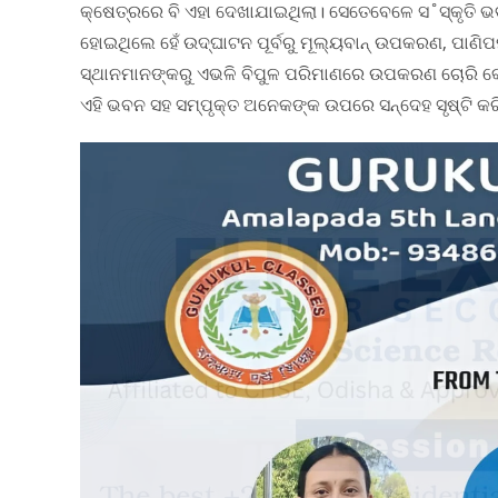
କ୍ଷେତ୍ରରେ ବି ଏହା ଦେଖାଯାଇଥିଲା। ସେତେବେଳେ ସ˚ସ୍କୃତି ଭବ
ହୋଇଥିଲେ ହେଁ ଉଦ୍‌ଘାଟନ ପୂର୍ବରୁ ମୂଲ୍ୟବାନ୍‌ ଉପକରଣ, ପାଣି
ସ୍ଥାନମାନଙ୍କରୁ ଏଭଳି ବିପୁଳ ପରିମାଣରେ ଉପକରଣ ଚୋରି କେବ
ଏହି ଭବନ ସହ ସମ୍ପୃକ୍ତ ଅନେକଙ୍କ ଉପରେ ସନ୍ଦେହ ସୃଷ୍ଟି କରି