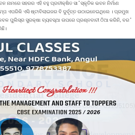
ନ ନାମରେ ସହରର ଏହି ବହୁ ପ୍ରତୀକ୍ଷିତ ସା˚ସ୍କୃତିକ ଭବନ ନିର୍ମାଣ
ପମ୍ପ ଏପରିକି ଏସି ଷ୍ଟାବିଲାଇଜର ବି ଦୁର୍ବୃତ୍ତ ଉଠାଇନେଇଥିଲେ । ପ୍ରମୁଖ
ଳ ପୁଲିସ୍‌ର ସୁରକ୍ଷା ବ୍ୟବସ୍ଥା ଉପରେ ପ୍ରଶ୍ନବାଚୀ ଠିଆ କରିନି, ବର˚
ଛି।