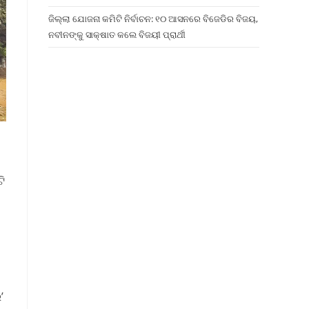
ଜିଲ୍ଲା ଯୋଜନା କମିଟି ନିର୍ବାଚନ: ୧୦ ଆସନରେ ବିଜେଡିର ବିଜୟ,
ନବୀନଙ୍କୁ ସାକ୍ଷାତ କଲେ ବିଜୟୀ ପ୍ରାର୍ଥୀ
ି
’