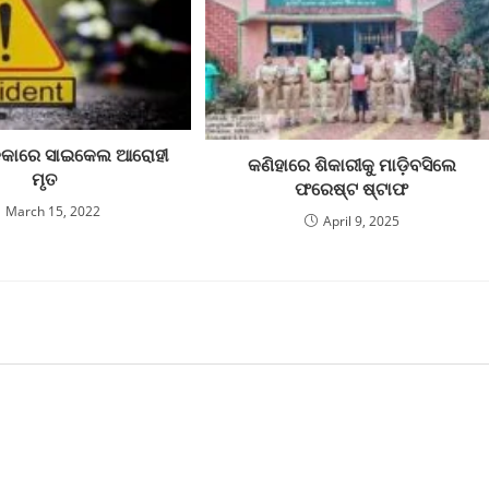
କ୍କାରେ ସାଇକେଲ ଆରୋହୀ
କଣିହାରେ ଶିକାରୀକୁ ମାଡ଼ିବସିଲେ
ମୃତ
ଫରେଷ୍ଟ ଷ୍ଟାଫ
March 15, 2022
April 9, 2025