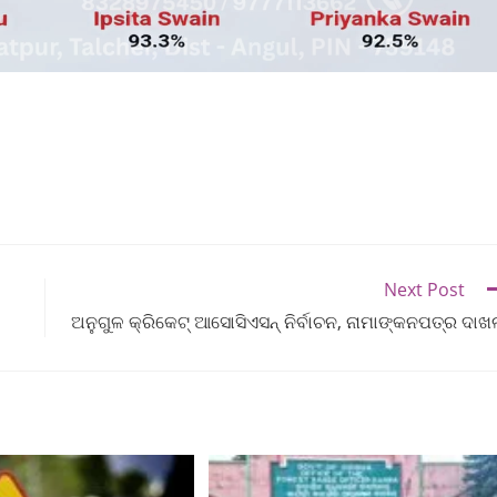
Next Post
ଅନୁଗୁଳ କ୍ରିକେଟ୍‌ ଆସୋସିଏସନ୍‌ ନିର୍ବାଚନ, ନାମାଙ୍କନପତ୍ର ଦା