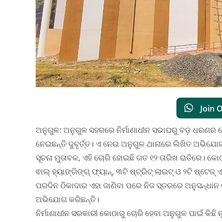
Join 
ଅନୁଗୁଳ: ଅନୁଗୁଳ ସହରରେ ନିର୍ମାଣାଧୀନ ସଭାଘରୁ ବଡ଼ ଧରଣର ଚେ
ନେଇଛନ୍ତି ଦୁବୃର୍ତ୍ତ। ଏ ନେଇ ଅନୁଗୁଳ ଥାନାରେ ଲିଖିତ ଅଭିଯୋଗ 
ସୂଚନା ମୁତାବକ, ଏହି ଚୋରି ହୋଇଛି ଗତ ୧୨ ତାରିଖ ରାତିରେ। କୋଠାର 
ଵାଲ୍‌ ହ୍ୟାଙ୍ଗିଙ୍ଗ୍‌ ଫ୍ୟାନ୍‌, ୩ଟି ଷ୍ଟ୍ରିଟ୍‌ ଲାଇଟ୍‌ ଓ ୨ଟି ଷ୍
ପରଦିନ ଠିକାଦାର ଏହା ଜାଣିବା ପରେ ନିଜ ସ୍ତରରେ ଅନୁସନ୍ଧାନ
ଅଭିଯୋଗ କରିଛନ୍ତି।
ନିର୍ମାଣାଧୀନ ସରକାରୀ କୋଠାରୁ ଚୋରି ହେବା ଅନୁଗୁଳ ପାଇଁ କିଛି ନୂ