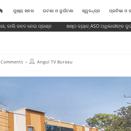
ମୁଖ୍ୟ ଖବର
ଘଟଣା ଓ ଦୁର୍ଘଟଣା
ସ୍ୱତନ୍ତ୍ର
ପ୍ରତିଭା ଓ ବ
ି ଜବତ ନେଇ ପ୍ରଶ୍ନ
ଷଷ୍ଠ ବ୍ୟାଚ୍‌ ASO ଅଧିକାରୀଙ୍କ ଦୁଇଦିନିଆ 
 Comments
Angul TV Bureau