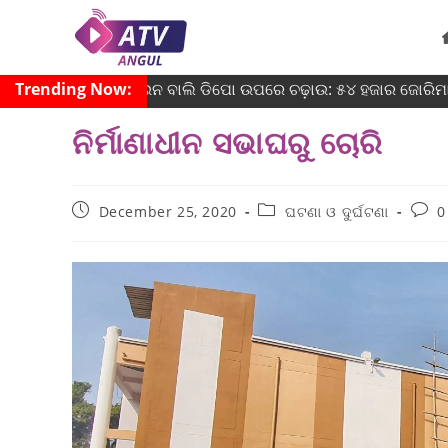
Trending Now:
ବେଆଇନ ବାଲି ଡିପୋ ଉପରେ ଚଢ଼ାଉ: ୫୪ ହଜାର ଜୋରିମାନା, ବାଲ
ନିର୍ମାଣାଧୀନ ସଭାଘରୁ ଚୋରି
December 25, 2020
ଘଟଣା ଓ ଦୁର୍ଘଟଣା
0