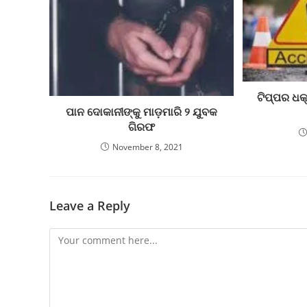
ଟିପ୍ପର ଧ
ପାନ ଦୋକାନୀଙ୍କୁ ମାଡ଼ମାରି ୨ ଯୁବକ
ଗିରଫ
November 8, 2021
Leave a Reply