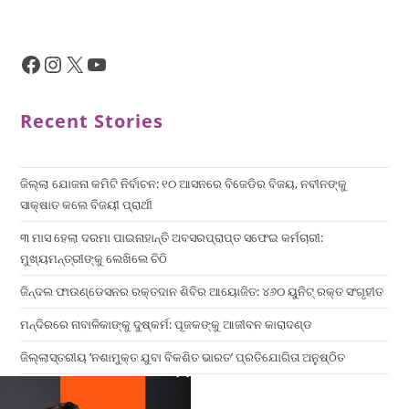
Recent Stories
ଜିଲ୍ଲା ଯୋଜନା କମିଟି ନିର୍ବାଚନ: ୧୦ ଆସନରେ ବିଜେଡିର ବିଜୟ, ନବୀନଙ୍କୁ
ସାକ୍ଷାତ କଲେ ବିଜୟୀ ପ୍ରାର୍ଥୀ
୩ ମାସ ହେଲା ଦରମା ପାଇନାହାନ୍ତି ଅବସରପ୍ରାପ୍ତ ସଫେଇ କର୍ମଚାରୀ:
ମୁଖ୍ୟମନ୍ତ୍ରୀଙ୍କୁ ଲେଖିଲେ ଚିଠି
ଜିନ୍ଦଲ ଫାଉଣ୍ଡେସନର ରକ୍ତଦାନ ଶିବିର ଆୟୋଜିତ: ୪୬୦ ୟୁନିଟ୍ ରକ୍ତ ସଂଗୃହୀତ
ମନ୍ଦିରରେ ନାବାଳିକାଙ୍କୁ ଦୁଷ୍କର୍ମ: ପୂଜକଙ୍କୁ ଆଜୀବନ କାରାଦଣ୍ଡ
ଜିଲ୍ଲାସ୍ତରୀୟ ‘ନଶାମୁକ୍ତ ଯୁବା ବିକଶିତ ଭାରତ’ ପ୍ରତିଯୋଗିତା ଅନୁଷ୍ଠିତ
×