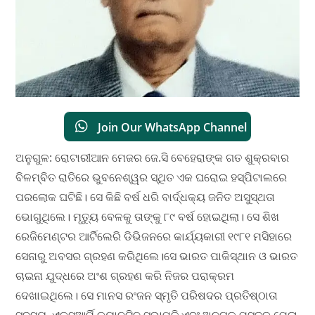
Join Our WhatsApp Channel
ଅନୁଗୁଳ: ରୋଟାରୀଆନ ମେଜର ଜେ.ସି ବେହେରାଙ୍କ ଗତ ଶୁକ୍ରବାର
ବିଳମ୍ବିତ ରାତିରେ ଭୁବନେଶ୍ୱର ସ୍ଥିତ ଏକ ଘରୋଇ ହସ୍ପିଟାଲରେ
ପରଲୋକ ଘଟିଛି। ସେ କିଛି ବର୍ଷ ଧରି ବାର୍ଦ୍ଧକ୍ୟ ଜନିତ ଅସୁସ୍ଥତା
ଭୋଗୁଥିଲେ। ମୃତ୍ୟୁ ବେଳକୁ ତାଙ୍କୁ ୮୯ ବର୍ଷ ହୋଇଥିଲା। ସେ ଶିଖ
ରେଜିମେଣ୍ଟ‌ର ଆର୍ଟିଲେରି ଡିଭିଜନରେ କାର୍ଯ୍ୟକାରୀ ୧୯୮୧ ମସିହାରେ
ସେନାରୁ ଅବସର ଗ୍ରହଣ କରିଥିଲେ।ସେ ଭାରତ ପାକିସ୍ଥାନ ଓ ଭାରତ
ଚାଇନା ଯୁଦ୍ଧରେ ଅଂଶ ଗ୍ରହଣ କରି ନିଜର ପରାକ୍ରମ
ଦେଖାଇଥିଲେ। ସେ ମାନସ ରଂଜନ ସ୍ମୃତି ପରିଷଦର ପ୍ରତିଷ୍ଠାତା