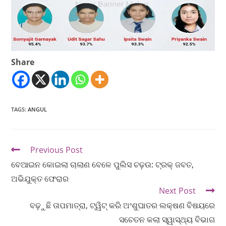
Share
TAGS
:
ANGUL
Previous Post
ବେଆଇନ କୋଇଲା ଚାଲାଣ ବେଳେ ପୁଲିସ ଚଢ଼ଉ: ଟ୍ରକ୍ ଜବତ,
ଅଭିଯୁକ୍ତ ଫେରାର
Next Post
ବଢ଼ୁଛି ତାପମାତ୍ରା, ଟ୍ୱିଟ୍ କରି ଅଂଶୁଘାତର ଲକ୍ଷଣ ବିଷୟରେ
ସଚେତନ କଲା ସ୍ୱାସ୍ଥ୍ୟ ବିଭାଗ