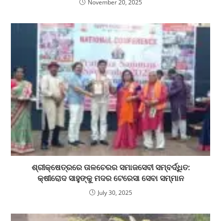
November 20, 2025
ଶ୍ରୀକ୍ଷେତ୍ରରେ ତାଳଚେରର ସମାଜସେବୀ ସମ୍ବର୍ଦ୍ଧିତ:
କ୍ଷୀରୋଦ ସାହୁଙ୍କୁ ମଦର ଟେରେସା ସେବା ସମ୍ମାନ
July 30, 2025