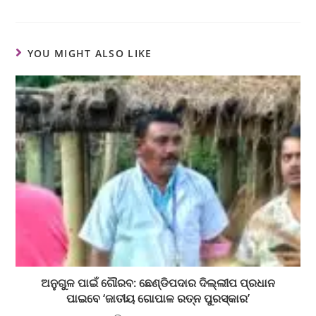
YOU MIGHT ALSO LIKE
ଅନୁଗୁଳ ପାଇଁ ଗୌରବ: ଛେଣ୍ଡିପଦାର ଦିଲ୍ଲୀପ ପ୍ରଧାନ
ପାଇବେ ‘ଜାତୀୟ ଗୋପାଳ ରତ୍ନ ପୁରସ୍କାର’