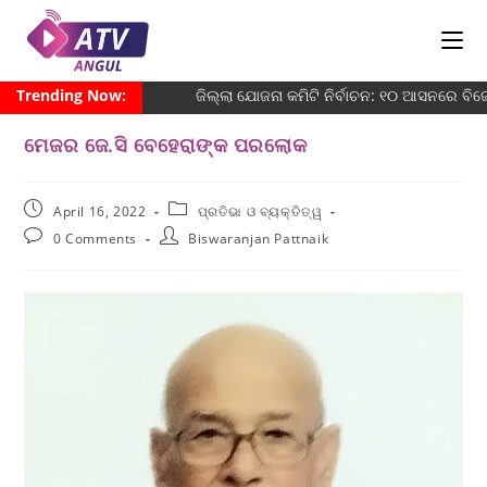
Trending Now:
ଜିଲ୍ଲା ଯୋଜନା କମିଟି ନିର୍ବାଚନ: ୧୦ ଆସନରେ ବିଜେଡ
ମେଜର ଜେ.ସି ବେହେରାଙ୍କ ପରଲୋକ
April 16, 2022
ପ୍ରତିଭା ଓ ବ୍ୟକ୍ତିତ୍ୱ
0 Comments
Biswaranjan Pattnaik