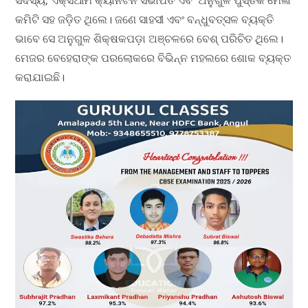
ସଦସ୍ୟ, ଏକ୍ସଆର୍ମି କ୍ୟାନଟିନ ସଭାପତି ଏବଂ ଅନୁଗୁଳ ପୁସ୍ତକ ମେଳା
କମିଟି ସହ ଜଡ଼ିତ ଥିଲେ। ଜଣେ ସାହସୀ ଏବଂ ବନ୍ଧୁବତ୍ସଳ ବ୍ୟକ୍ତି
ଭାବେ ସେ ଅନୁଗୁଳ ଶିକ୍ଷକପଡ଼ା ଅଞ୍ଚଳରେ ବେଶ୍ ପରିଚିତ ଥିଲେ।
ମେଜର ବେହେରାଙ୍କ ପରଲୋକରେ ବିଭିନ୍ନ ମହଲରେ ଶୋକ ବ୍ୟକ୍ତ
କରାଯାଇଛି।