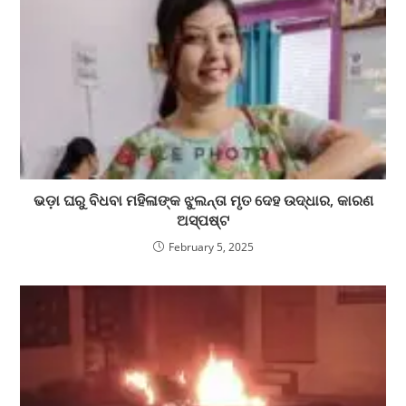
ଭଡ଼ା ଘରୁ ବିଧବା ମହିଳାଙ୍କ ଝୁଲନ୍ତା ମୃତ ଦେହ ଉଦ୍ଧାର, କାରଣ
ଅସ୍ପଷ୍ଟ
February 5, 2025