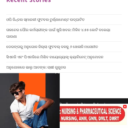
ଓପି ଜିନ୍ଦଲ ସ୍ମାରକୀ ଫୁଟବଲ ଟୁର୍ଣ୍ଣାମେଣ୍ଟ ଉଦ୍ଘାଟିତ
ତାଳଚେର ପୌର କର୍ମଚାରୀଙ୍କ ପାଇଁ ଖୁସି ଖବର: ମିଳିବ ୪.୫୫ କୋଟି ବକେୟା
ପାଉଣା
ଡେରଙ୍ଗରୁ ଅନୁଗୋଳ ଜିଲ୍ଲା ଫୁଟବଲ୍ ଦଳକୁ ୬ ଖେଳାଳି ମନୋନୀତ
ସିଏନଜି ଏବଂ ପିଏନଜିରେ ମିଶିବ ବାୟୋଗ୍ୟାସ୍: କ୍ୟାବିନେଟ୍ ଅନୁମୋଦନ
ଅନୁଗୋଳରେ ଭାଲୁ ଆତଙ୍କ: ଚାଷୀ ଗୁରୁତର
×
Home
Contact us
Our Team
Privacy Policy
Terms & Conditions
Copyright 2026 - ATV Angul All Rights Reserved
Made with ❤️ By UPDIGIT