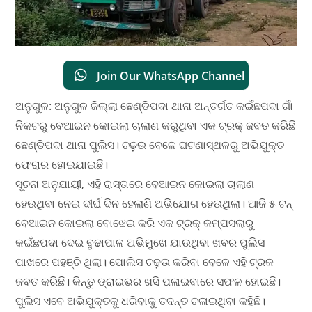
Join Our WhatsApp Channel
ଅନୁଗୁଳ: ଅନୁଗୁଳ ଜିଲ୍ଲା ଛେଣ୍ଡିପଦା ଥାନା ଅନ୍ତର୍ଗତ କଇଁଛପଦା ଗାଁ
ନିକଟରୁ ବେଆଇନ କୋଇଲା ଚାଲାଣ କରୁଥିବା ଏକ ଟ୍ରକ୍ ଜବତ କରିଛି
ଛେଣ୍ଡିପଦା ଥାନା ପୁଲିସ। ଚଢ଼ଉ ବେଳେ ଘଟଣାସ୍ଥଳରୁ ଅଭିଯୁକ୍ତ
ଫେରାର ହୋଇଯାଇଛି।
ସୂଚନା ଅନୁଯାୟୀ, ଏହି ରାସ୍ତାରେ ବେଆଇନ କୋଇଲା ଚାଲାଣ
ହେଉଥିବା ନେଇ ଦୀର୍ଘ ଦିନ ହେଲାଣି ଅଭିଯୋଗ ହେଉଥିଲା। ଆଜି ୫ ଟନ୍‌
ବେଆଇନ କୋଇଲା ବୋଝେଇ କରି ଏକ ଟ୍ରକ୍ କମ୍ପସଲାରୁ
କଇଁଛପଦା ଦେଇ ବୁଢାପାଳ ଅଭିମୁଖେ ଯାଉଥିବା ଖବର ପୁଲିସ
ପାଖରେ ପହଞ୍ଚି ଥିଲା। ପୋଲିସ ଚଢ଼ଉ କରିବା ବେଳେ ଏହି ଟ୍ରକ
ଜବତ କରିଛି। କିନ୍ତୁ ଡ୍ରାଇଭର ଖସି ପଳାଇବାରେ ସଫଳ ହୋଇଛି।
ପୁଲିସ ଏବେ ଅଭିଯୁକ୍ତକୁ ଧରିବାକୁ ତଦନ୍ତ ଚଳାଇଥିବା କହିଛି।