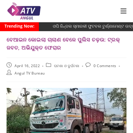
Trending Now:
ଓପି ଜିନ୍ଦଲ ସ୍ମାରକୀ ଫୁଟବଲ ଟୁର୍ଣ୍ଣାମେଣ୍ଟ ଉଦ୍
ବେଆଇନ କୋଇଲା ଚାଲାଣ ବେଳେ ପୁଲିସ ଚଢ଼ଉ: ଟ୍ରକ୍
ଜବତ, ଅଭିଯୁକ୍ତ ଫେରାର
April 16, 2022
ଘଟଣା ଓ ଦୁର୍ଘଟଣା
0 Comments
Angul TV Bureau