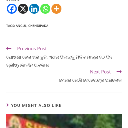
TAGS
:
ANGUL
,
CHENDIPADA
Previous Post
ଘୋଷଣା ହେଲା ଖରା ଛୁଟି, ଏଥର ପିଲାଙ୍କୁ ମିଳିବ ମାତ୍ର ୧୦ ଦିନ
ଗ୍ରୀଷ୍ମକାଳୀନ ଅବକାଶ
Next Post
ମେଜର ଜେ.ସି ବେହେରାଙ୍କ ପରଲୋକ
YOU MIGHT ALSO LIKE