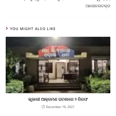
ଆଲୋଚନାଚକ୍ର
YOU MIGHT ALSO LIKE
ଭୂଜାଲୀ ଆକ୍ରମଣ ଘଟଣାରେ ୨ ଗିରଫ
December 16, 2021