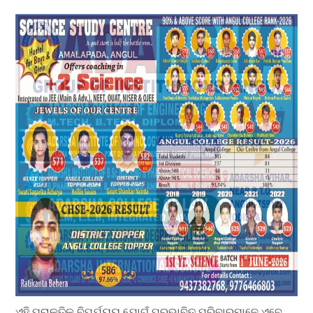
ଏହି ପ୍ରାକୃତିକ ବିପର୍ଯ୍ୟୟ ଯୋଗୁଁ ପ୍ରଭାବିତ ପରିବାରମାନେ ଏବେ