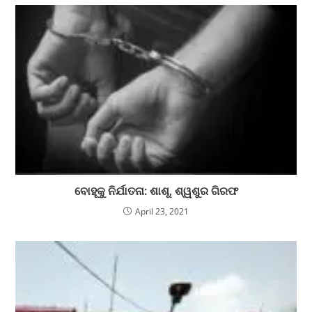
ବୋହୂକୁ ନିର୍ଯାତନା: ଶାଶୂ, ଶ୍ୱଶୁର ଗିରଫ
April 23, 2021