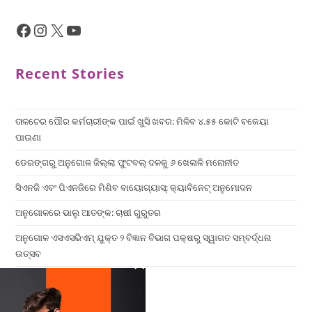
Recent Stories
ତାଳଚେର ପୌର କର୍ମଚାରୀଙ୍କ ପାଇଁ ଖୁସି ଖବର: ମିଳିବ ୪.୫୫ କୋଟି ବକେୟା
ପାଉଣା
ଡେରଙ୍ଗରୁ ଅନୁଗୋଳ ଜିଲ୍ଲା ଫୁଟବଲ୍ ଦଳକୁ ୬ ଖେଳାଳି ମନୋନୀତ
ସିଏନଜି ଏବଂ ପିଏନଜିରେ ମିଶିବ ବାୟୋଗ୍ୟାସ୍: କ୍ୟାବିନେଟ୍ ଅନୁମୋଦନ
ଅନୁଗୋଳରେ ଭାଲୁ ଆତଙ୍କ: ଚାଷୀ ଗୁରୁତର
ଅନୁଗୋଳ ଏସଏସଭିଏମ୍ ଯୁକ୍ତ ୨ ବିଜ୍ଞାନ ବିଭାଗ ପକ୍ଷରୁ ସ୍ୱାଗତ ସମ୍ବର୍ଦ୍ଧନା
ଉତ୍ସବ
×