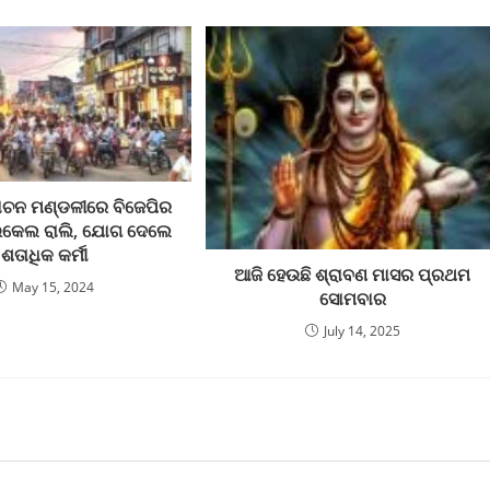
୍ବାଚନ ମଣ୍ଡଳୀରେ ବିଜେପିର
କେଲ ରାଲି, ଯୋଗ ଦେଲେ
ଶତାଧିକ କର୍ମୀ
ଆଜି ହେଉଛି ଶ୍ରାବଣ ମାସର ପ୍ରଥମ
May 15, 2024
ସୋମବାର
July 14, 2025