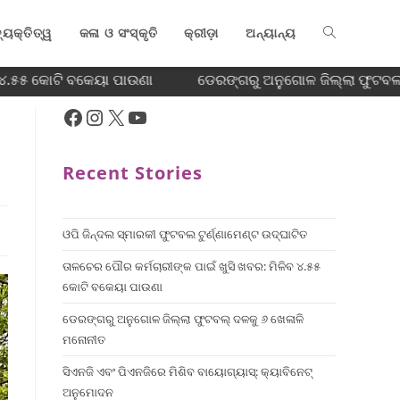
୍ୟକ୍ତିତ୍ୱ
କଳା ଓ ସଂସ୍କୃତି
କ୍ରୀଡ଼ା
ଅନ୍ୟାନ୍ୟ
 ୪.୫୫ କୋଟି ବକେୟା ପାଉଣା
ଡେରଙ୍ଗରୁ ଅନୁଗୋଳ ଜିଲ୍ଲା ଫୁଟବଲ୍
Recent Stories
ଓପି ଜିନ୍ଦଲ ସ୍ମାରକୀ ଫୁଟବଲ ଟୁର୍ଣ୍ଣାମେଣ୍ଟ ଉଦ୍ଘାଟିତ
ତାଳଚେର ପୌର କର୍ମଚାରୀଙ୍କ ପାଇଁ ଖୁସି ଖବର: ମିଳିବ ୪.୫୫
କୋଟି ବକେୟା ପାଉଣା
ଡେରଙ୍ଗରୁ ଅନୁଗୋଳ ଜିଲ୍ଲା ଫୁଟବଲ୍ ଦଳକୁ ୬ ଖେଳାଳି
ମନୋନୀତ
ସିଏନଜି ଏବଂ ପିଏନଜିରେ ମିଶିବ ବାୟୋଗ୍ୟାସ୍: କ୍ୟାବିନେଟ୍
ଅନୁମୋଦନ