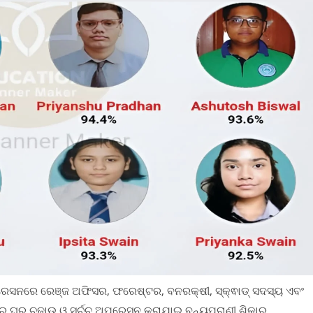
ସନରେ ରେଞ୍ଜ ଅଫିସର, ଫରେଷ୍ଟର, ବନରକ୍ଷୀ, ସ୍କ୍ଵାଡ୍ ସଦସ୍ୟ ଏବଂ
ରେ ଘର ଚଢ଼ାଉ ଓ ସର୍ଚ୍ଚ ଅପରେସନ କରାଯାଇ ବନ୍ୟପ୍ରାଣୀ ଶିକାର,