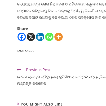
ବନ୍ୟପ୍ରାଣୀଙ୍କ ରୋଗ ନିରାକରଣ ଓ ପରିବେଶର ସନ୍ତୁଳନ ରକ୍ଷା 
ସମ୍ପାଦନ କରିଥିବାରୁ ବିଭାଗ ପକ୍ଷରୁ ‘ଗ୍ରୀନ୍ ୱାରିୟର୍ସ’ ବା ସ
ବିବିଧତା ବଜାୟ ରଖିବାକୁ ବନ ବିଭାଗ ଏଭଳି ପଦକ୍ଷେପ ଜାରି ରଖି
Share
TAGS
:
ANGUL
Previous Post
ସେଲ୍ସ ଟ୍ୟାକ୍ସ ଟ୍ରିବ୍ୟୁନାଲ୍ ଜୁଡିସିଆଲ୍ ମେମ୍ବର ସତ୍ୟପ୍ରିୟ
ମିଶ୍ରଙ୍କ ପରଲୋକ
YOU MIGHT ALSO LIKE