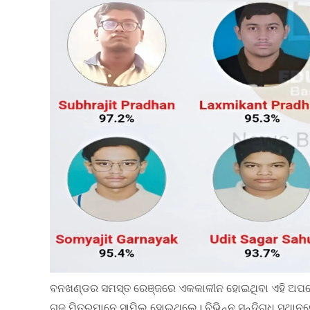
ବନଖଣ୍ଡର ସମସ୍ତ ରେଞ୍ଜରେ ଏକକାଳୀନ ହୋଇଥିବା ଏହି ଅପରେ
ଗଜ ମିତ୍ରମାନେ ସାମିଲ ହୋଇଥିଲେ। ବିଭିନ୍ନ ସନ୍ଦିଗ୍ଧ ସ୍ଥାନ