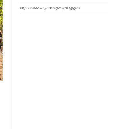
ଅନୁଗୋଳରେ ଭାଲୁ ଆତଙ୍କ: ଚାଷୀ ଗୁରୁତର