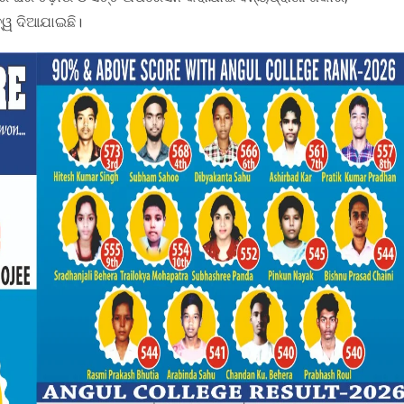
୍ୱ ଦିଆଯାଇଛି।