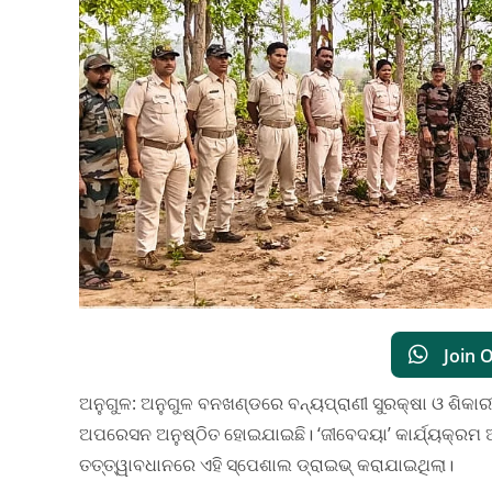
Join 
​ଅନୁଗୁଳ: ଅନୁଗୁଳ ବନଖଣ୍ଡରେ ବନ୍ୟପ୍ରାଣୀ ସୁରକ୍ଷା ଓ ଶିକାରୀ
ଅପରେସନ ଅନୁଷ୍ଠିତ ହୋଇଯାଇଛି। ‘ଜୀବେଦୟା’ କାର୍ଯ୍ୟକ୍ରମ
ତତ୍ତ୍ୱାବଧାନରେ ଏହି ସ୍ପେଶାଲ ଡ୍ରାଇଭ୍ କରାଯାଇଥିଲା।