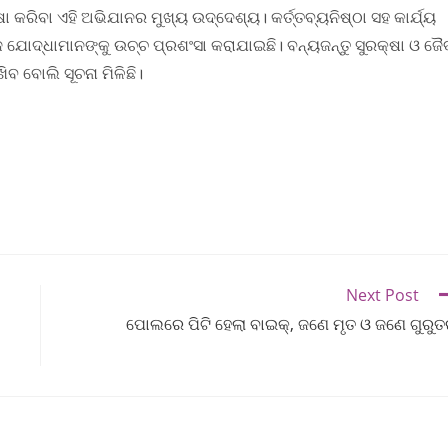
କରିବା ଏହି ଅଭିଯାନର ମୁଖ୍ୟ ଉଦ୍ଦେଶ୍ୟ। କର୍ତ୍ତବ୍ୟନିଷ୍ଠା ସହ କାର୍ଯ୍ୟ
ବୁଜ ଯୋଦ୍ଧାମାନଙ୍କୁ ଉଚ୍ଚ ପ୍ରଶଂସା କରାଯାଇଛି। ବନ୍ୟଜନ୍ତୁ ସୁରକ୍ଷା ଓ ଜୈ
ବ ବୋଲି ସୂଚନା ମିଳିଛି।
Next Post
ପୋଲରେ ପିଟି ହେଲା ବାଇକ୍, ଜଣେ ମୃତ ଓ ଜଣେ ଗୁରୁ