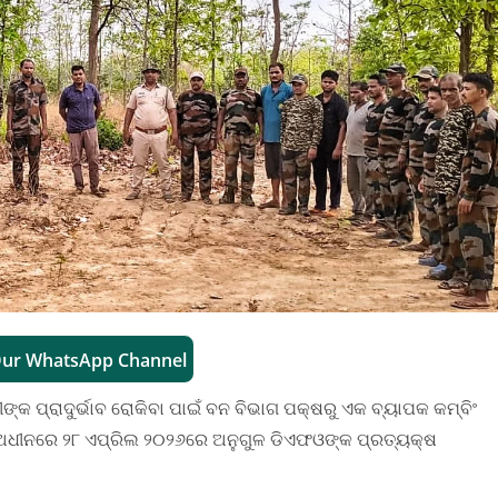
Our WhatsApp Channel
ଙ୍କ ପ୍ରାଦୁର୍ଭାବ ରୋକିବା ପାଇଁ ବନ ବିଭାଗ ପକ୍ଷରୁ ଏକ ବ୍ୟାପକ କମ୍ବିଂ
 ଅଧୀନରେ ୨୮ ଏପ୍ରିଲ ୨୦୨୬ରେ ଅନୁଗୁଳ ଡିଏଫଓଙ୍କ ପ୍ରତ୍ୟକ୍ଷ