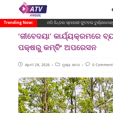
Trending Now:
ଓପି ଜିନ୍ଦଲ ସ୍ମାରକୀ ଫୁଟବଲ ଟୁର୍ଣ୍ଣାମେଣ୍ଟ
‘ଜୀବେଦୟା’ କାର୍ଯ୍ୟକ୍ରମରେ ବ
ପକ୍ଷରୁ କମ୍ବିଂ ଅପରେସନ
April 28, 2026
ମୁଖ୍ୟ ଖବର
0 Comment