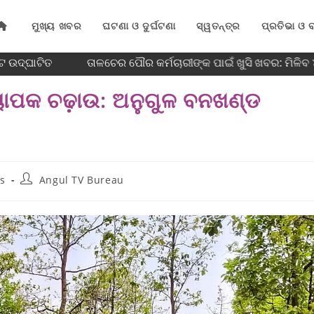
ମୁଖ୍ୟ ଖବର
ଘଟଣା ଓ ଦୁର୍ଘଟଣା
ସ୍ୱତନ୍ତ୍ର
ପ୍ରତିଭା ଓ ବ
 ଉଦ୍ଘାଟିତ
ତାଳଚେର ପୌର କର୍ମଚାରୀଙ୍କ ପାଇଁ ଖୁସି ଖବର: ମିଳିବ
୍ୟାପକ ଚଢ଼ାଉ: ଅନୁଗୁଳ ବନଖଣ୍ଡ
s
Angul TV Bureau