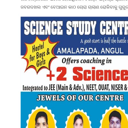
ଜବରଦଖଲ ଏବଂ ବେଆଇନ କାଠ ଚୋରା ଚାଲାଣ ରୋକିବାକୁ ଗୁରୁତ