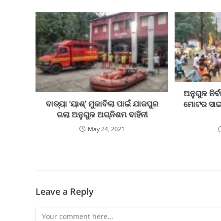
ଅନୁଗୁଳ ନିର
ବାତ୍ୟା ‘ୟାଶ୍’ ମୁକାବିଲା ପାଇଁ ଯାଜପୁର
ମୋଟର ସାଇ
ଗଲା ଅନୁଗୁଳ ଅଗ୍ନିଶମ ବାହିନୀ
May 24, 2021
Leave a Reply