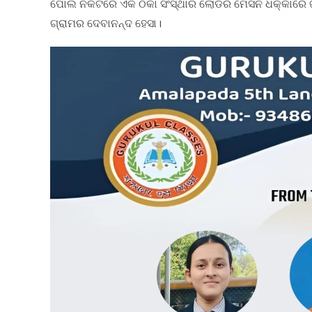
ପୋଲ ନିକଟରେ ଏକ ଠିକା ସଂସ୍ଥାର ଲୋଡର ମେସିନ ଧକ୍କାରେ 
ଗ୍ରାମର ଦେବାନନ୍ଦ ହେସା।