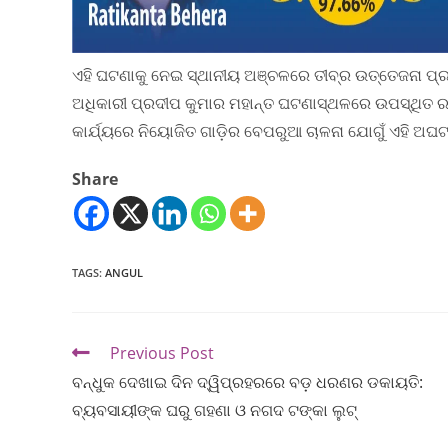
ଏହି ଘଟଣାକୁ ନେଇ ସ୍ଥାନୀୟ ଅଞ୍ଚଳରେ ତୀବ୍ର ଉତ୍ତେଜନା ପ୍
ଅଧିକାରୀ ପ୍ରଦୀପ କୁମାର ମହାନ୍ତ ଘଟଣାସ୍ଥଳରେ ଉପସ୍ଥିତ ରହି 
କାର୍ଯ୍ୟରେ ନିୟୋଜିତ ଗାଡ଼ିର ବେପରୁଆ ଚାଳନା ଯୋଗୁଁ ଏହି ଅ
Share
TAGS
:
ANGUL
Previous Post
ବନ୍ଧୁକ ଦେଖାଇ ଦିନ ଦ୍ୱିପ୍ରହରରେ ବଡ଼ ଧରଣର ଡକାୟତି:
ବ୍ୟବସାୟୀଙ୍କ ଘରୁ ଗହଣା ଓ ନଗଦ ଟଙ୍କା ଲୁଟ୍