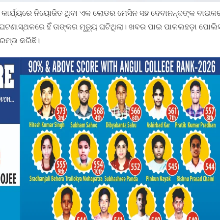
ଇନ କାର୍ଯ୍ୟରେ ନିୟୋଜିତ ଥିବା ଏକ ଲୋଡର ମେସିନ ସହ ଦେବାନନ୍ଦଙ୍କ ବାଇକ
ଯେ ଘଟଣାସ୍ଥଳରେ ହିଁ ତାଙ୍କର ମୃତ୍ୟୁ ଘଟିଥିଲା। ଖବର ପାଇ ପାଳଲହଡ଼ା ପୋଲି
ରମ୍ଭ କରିଛି।