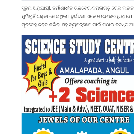
ସୂଚନା ଅନୁଯାୟୀ, ନିର୍ମାଣାଧୀନ ତାଳଚେର-ବିମଳାଗଡ଼ ରେଳ ଲା
ମୁହାଁମୁହିଁ ଧକ୍କା ହୋଇଥିଲା। ଦୁର୍ଘଟଣା ଏତେ ଭୟଙ୍କର ଥିଲା 
ମୃତଦେହ ଜବତ କରିବା ସହ ବ୍ୟବଚ୍ଛେଦ ପାଇଁ ପଠାଇ ତଦନ୍ତ ଆ