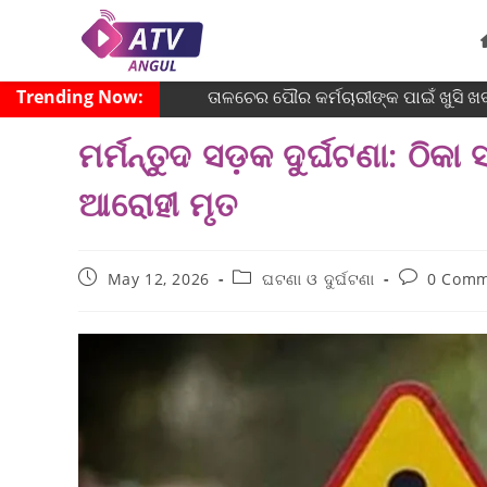
Trending Now:
ତାଳଚେର ପୌର କର୍ମଚାରୀଙ୍କ ପାଇଁ ଖୁସି ଖବ
ମର୍ମନ୍ତୁଦ ସଡ଼କ ଦୁର୍ଘଟଣା: ଠି
ଆରୋହୀ ମୃତ
May 12, 2026
ଘଟଣା ଓ ଦୁର୍ଘଟଣା
0 Comm