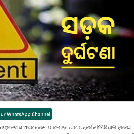
Our WhatsApp Channel
 ମଙ୍ଗଳବାର ଅପରାହ୍ନରେ ପାଳଲହଡ଼ା ଥାନା ଅନ୍ତର୍ଗତ ଝିମିରିପାଲି ନୁଡ଼େଇ