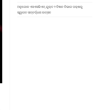
ଅନୁଗୋଳ ଏସଏସଭିଏମ୍ ଯୁକ୍ତ ୨ ବିଜ୍ଞାନ ବିଭାଗ ପକ୍ଷରୁ
ସ୍ୱାଗତ ସମ୍ବର୍ଦ୍ଧନା ଉତ୍ସବ