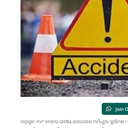
Join 
ଅନୁଗୁଳ: ୧୪୯ ନମ୍ବର ଜାତୀୟ ରାଜପଥରେ ମର୍ମନ୍ତୁଦ ଦୁର୍ଘଟଣା।