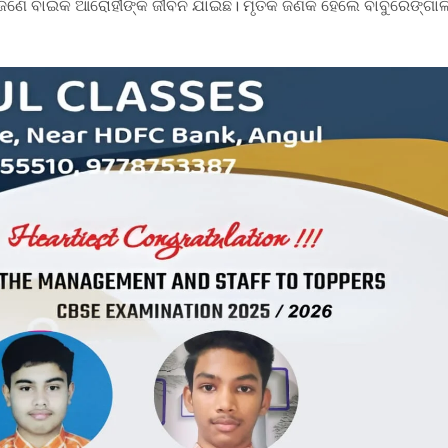
ଜଣେ ବାଇକ ଆରୋହୀଙ୍କ ଜୀବନ ଯାଇଛି। ମୃତକ ଜଣକ ହେଲେ ବାବୁରେଙ୍ଗାଳ