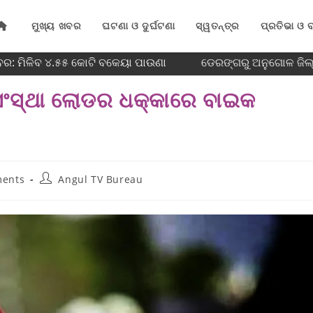
ମୁଖ୍ୟ ଖବର
ଘଟଣା ଓ ଦୁର୍ଘଟଣା
ସ୍ୱତନ୍ତ୍ର
ପ୍ରତିଭା ଓ ବ
ର: ମିଳିବ ୪.୫୫ କୋଟି ବକେୟା ପାଉଣା
ଡେରଙ୍ଗରୁ ଅନୁଗୋଳ ଜିଲ୍ଲ
କା ସଂସ୍ଥା ଲୋଡର ଧକ୍କାରେ ବାଇକ
ents
Angul TV Bureau