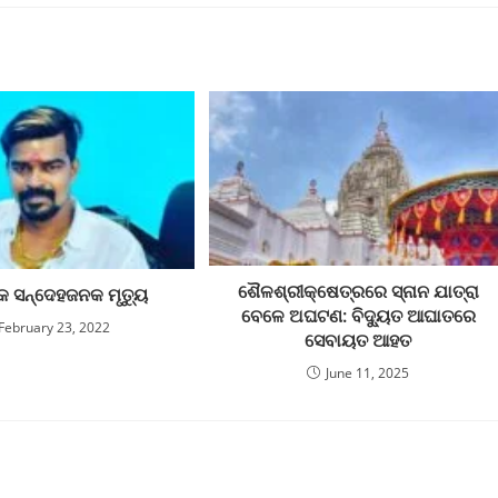
ଶୈଳଶ୍ରୀକ୍ଷେତ୍ରରେ ସ୍ନାନ ଯାତ୍ରା
କ ସନ୍ଦେହଜନକ ମୃତ୍ୟୁ
ବେଳେ ଅଘଟଣ: ବିଦ୍ୟୁତ ଆଘାତରେ
February 23, 2022
ସେବାୟତ ଆହତ
June 11, 2025