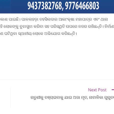
ରକାଶ ପାଇଛି। ପାଳଲହଡ଼ା ତହସିଲଦାର ଆକାଂକ୍ଷା ମହାପାତ୍ର ଏବଂ ଥାନା
ଲୋକଙ୍କୁ ବୁଝାସୁଝା କରିବା ସହ ପରିସ୍ଥିତି ଉପରେ ନଜର ରଖିଛନ୍ତି। ନିର୍ମା
ଘଟଣ ଘଟିଥିବା ସ୍ଥାନୀୟ ଲୋକେ ଅଭିଯୋଗ କରିଛନ୍ତି।
Next Post
ନାତୁଣୀକୁ ବଞ୍ଚାଇବାକୁ ଯାଇ ଅଜା ମୃତ, ନାବାଳିକା ଗୁରୁ