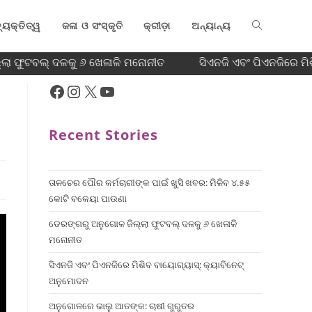
୍ୟକ୍ତିତ୍ୱ
କଳା ଓ ସଂସ୍କୃତି
କ୍ରୀଡ଼ା
ଅନ୍ୟାନ୍ୟ
ା ଫୁଟବଲ୍ ଦଳକୁ ୬ ଖେଳାଳି ମନୋନୀତ
ସିଏନଜି ଏବଂ ପିଏନଜିରେ ମିଶ
Recent Stories
ତାଳଚେର ପୌର କର୍ମଚାରୀଙ୍କ ପାଇଁ ଖୁସି ଖବର: ମିଳିବ ୪.୫୫
କୋଟି ବକେୟା ପାଉଣା
ଡେରଙ୍ଗରୁ ଅନୁଗୋଳ ଜିଲ୍ଲା ଫୁଟବଲ୍ ଦଳକୁ ୬ ଖେଳାଳି
ମନୋନୀତ
ସିଏନଜି ଏବଂ ପିଏନଜିରେ ମିଶିବ ବାୟୋଗ୍ୟାସ୍: କ୍ୟାବିନେଟ୍
ଅନୁମୋଦନ
ଅନୁଗୋଳରେ ଭାଲୁ ଆତଙ୍କ: ଚାଷୀ ଗୁରୁତର