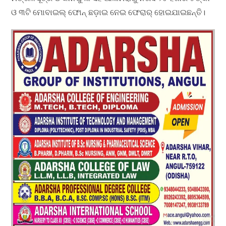
ଓ ୩ଟି ମୋବାଇଲ୍ ଫୋନ୍ ଛଡ଼ାଇ ନେଇ ଫେରାର୍ ହୋଇଯାଇଛନ୍ତି।