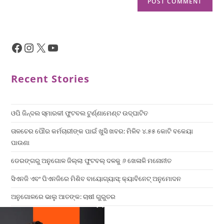
Recent Stories
ଓପି ଜିନ୍ଦଲ ସ୍ମାରକୀ ଫୁଟବଲ ଟୁର୍ଣ୍ଣାମେଣ୍ଟ ଉଦ୍ଘାଟିତ
ତାଳଚେର ପୌର କର୍ମଚାରୀଙ୍କ ପାଇଁ ଖୁସି ଖବର: ମିଳିବ ୪.୫୫ କୋଟି ବକେୟା
ପାଉଣା
ଡେରଙ୍ଗରୁ ଅନୁଗୋଳ ଜିଲ୍ଲା ଫୁଟବଲ୍ ଦଳକୁ ୬ ଖେଳାଳି ମନୋନୀତ
ସିଏନଜି ଏବଂ ପିଏନଜିରେ ମିଶିବ ବାୟୋଗ୍ୟାସ୍: କ୍ୟାବିନେଟ୍ ଅନୁମୋଦନ
ଅନୁଗୋଳରେ ଭାଲୁ ଆତଙ୍କ: ଚାଷୀ ଗୁରୁତର
×