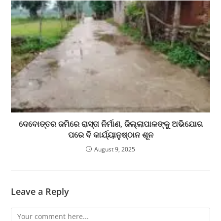
ଦେବୋତ୍ତର ଜମିରେ ରାସ୍ତା ନିର୍ମାଣ, ଜିଲ୍ଲାପାଳଙ୍କୁ ଅଭିଯୋଗ
ପରେ ବି କାର୍ଯ୍ୟାନୁଷ୍ଠାନ ଶୂନ
August 9, 2025
Leave a Reply