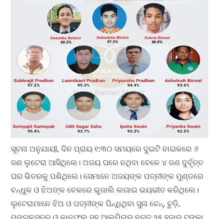
ସୂଚନା ଅନୁଯାୟୀ, ଦିନ ପ୍ରାୟ ୧:୩୦ ସମୟରେ ଦୁଇଟି ବାଇକରେ ୬
ଜଣ ଲୁଟେରା ଆସିଥିଲେ। ଅଜୟ ଘରେ ନଥିବା ବେଳେ ୪ ଜଣ ଦୁର୍ବୃତ୍ତ
ଘର ଭିତରକୁ ପଶିଥିଲେ। ସେମାନେ ଅଜୟଙ୍କ ପତ୍ନୀଙ୍କ ମୁଣ୍ଡରେ
ବନ୍ଧୁକ ଓ ଝିଅଙ୍କ ବେକରେ ଭୁଜାଲି ଲଗାଇ ଭୟଭୀତ କରିଥିଲେ।
ଲୁଟେରାମାନେ ଝିଅ ଓ ପତ୍ନୀଙ୍କ ପିନ୍ଧିଥିବା ସୁନା ଚେନ୍, ଚୁଡ଼ି,
ମଙ୍ଗଳସୂତ୍ର ଓ କାନଫୁଲ ସହ ଆଲମିରାରୁ ନଗଦ ୨୫ ହଜାର ଟଙ୍କା