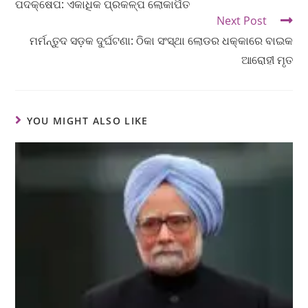
ପଦକ୍ଷେପ: ଏକାଧିକ ପ୍ରକଳ୍ପ ଲୋକାର୍ପିତ
Next Post
ମର୍ମନ୍ତୁଦ ସଡ଼କ ଦୁର୍ଘଟଣା: ଠିକା ସଂସ୍ଥା ଲୋଡର ଧକ୍କାରେ ବାଇକ
ଆରୋହୀ ମୃତ
YOU MIGHT ALSO LIKE