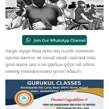
Join Our WhatsApp Channel
ଅନୁଗୁଳ: ଅନୁଗୁଳ ଜିଲ୍ଲା ଖମାର ଥାନା ଅନ୍ତର୍ଗତ ବରକଳାପାଳ
ଗ୍ରାମରେ ସୋମବାର ଏକ ଡକାୟତି ହୋଇଛି। ବ୍ୟବସାୟୀ ଅଜୟ
କୁମାର ସାହୁଙ୍କ ଘରେ ୬ ଜଣ ମୁଖାପିନ୍ଧା ଦୁର୍ବୃତ୍ତ ପଶି ପରିବାର
ଲୋକଙ୍କୁ ମାରଣାସ୍ତ୍ର ଦେଖାଇ ଲୁଟପାଟ କରିଛନ୍ତି।