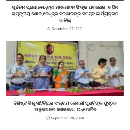
ପୂର୍ବତନ ପ୍ରଧାନମନ୍ତ୍ରୀ ମନମୋହନ ସିଂଙ୍କ ପରଲୋକ: ୭ ଦିନ
ରାଷ୍ଟ୍ରୀୟ ଶୋକ,କେନ୍ଦ୍ର ସରକାରଙ୍କ ସମସ୍ତ କାର୍ଯ୍ୟକ୍ରମ
ବାତିଲ୍
December 27, 2024
ବିଶିଷ୍ଟ ଶିଶୁ ସାହିତ୍ୟିକ ସଂଗ୍ରାମ କେଶରୀ ପୃଷ୍ଟିଙ୍କ ପୁସ୍ତକ
‘ଅନୁଗୋଳର ଲୋକକଥା’ ଉନ୍ମୋଚିତ
September 28, 2024