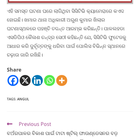
ଏହି ସମସ୍ତ ଘଟଣା ଘରେ ଲାଗିଥିବା ସିସିଟିଭି କ୍ୟାମେରାରେ କଏଦ
ହୋଇଛି। ଖମାର ଥାନା ଅଧିକାରୀ ଅରୁଣ କୁମାର ଖିଲାର
ଘଟଣାସ୍ଥଳରେ ପହଞ୍ଚି ତଦନ୍ତ ଆରମ୍ଭ କରିଛନ୍ତି। ପାଳଲହଡା
ଏସଡିପିଓ କୈଳାଶ ଚନ୍ଦ୍ର ସେଠୀ କହିଛନ୍ତି ଯେ, ସିସିଟିଭି ଫୁଟେଜକୁ
ଆଧାର କରି ଦୁର୍ବୃତ୍ତଙ୍କୁ ଧରିବା ପାଇଁ ପୋଲିସ ବିଭିନ୍ନ ସ୍ଥାନରେ
ଚଢ଼ାଉ ଜାରି ରଖିଛି।
Share
TAGS
:
ANGUL
Previous Post
ବଅଁରପାଳର ବିକାଶ ପାଇଁ ଟାଟା ଷ୍ଟିଲ୍ ଫାଉଣ୍ଡେସନର ବଡ଼