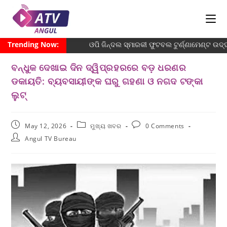
Trending Now:
ଓପି ଜିନ୍ଦଲ ସ୍ମାରକୀ ଫୁଟବଲ ଟୁର୍ଣ୍ଣାମେଣ୍ଟ ଉଦ୍ଘ
ବନ୍ଧୁକ ଦେଖାଇ ଦିନ ଦ୍ୱିପ୍ରହରରେ ବଡ଼ ଧରଣର
ଡକାୟତି: ବ୍ୟବସାୟୀଙ୍କ ଘରୁ ଗହଣା ଓ ନଗଦ ଟଙ୍କା
ଲୁଟ୍
May 12, 2026
ମୁଖ୍ୟ ଖବର
0 Comments
Angul TV Bureau